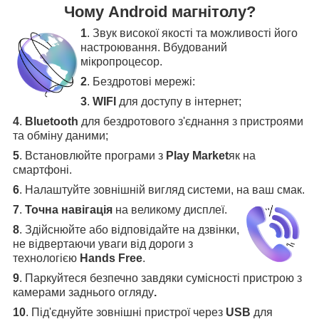
Чому Android магнітолу?
1
. Звук високої якості та можливості його
настроювання. Вбудований
мікропроцесор.
2
. Бездротові мережі:
3
.
WIFI
для доступу в інтернет;
4
.
Bluetooth
для бездротового з'єднання з пристроями
та обміну даними;
5
.
Встановлюйте програми з
Play Market
як на
смартфоні.
6
.
Налаштуйте зовнішній вигляд системи, на ваш смак.
7
.
Точна навігація
на великому дисплеї
.
8
.
Здійснюйте або відповідайте на дзвінки,
не відвертаючи уваги від дороги з
технологією
Hands Free
.
9
. Паркуйтеся безпечно завдяки сумісності пристрою з
камерами заднього огляду
.
10
. Під'єднуйте зовнішні пристрої через
USB
для