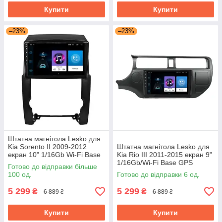
Купити
Купити
–23%
–23%
Штатна магнітола Lesko для
Kia Sorento II 2009-2012
Штатна магнітола Lesko для
екран 10" 1/16Gb Wi-Fi Base
Kia Rio III 2011-2015 екран 9"
GPS Android Кіа
1/16Gb/Wi-Fi Base GPS
Готово до відправки більше
Android кіа
100 од.
Готово до відправки 6 од.
5 299
5 299
₴
₴
6 889 ₴
6 889 ₴
Купити
Купити