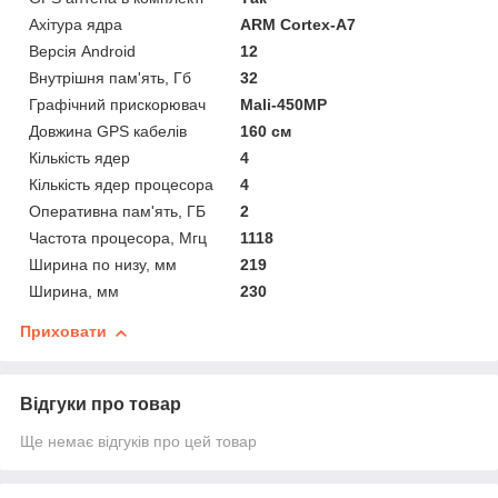
Ахітура ядра
ARM Cortex-A7
Версія Android
12
Внутрішня пам'ять, Гб
32
Графічний прискорювач
Mali-450MP
Довжина GPS кабелів
160 см
Кількість ядер
4
Кількість ядер процесора
4
Оперативна пам'ять, ГБ
2
Частота процесора, Мгц
1118
Ширина по низу, мм
219
Ширина, мм
230
Приховати
Відгуки про товар
Ще немає відгуків про цей товар