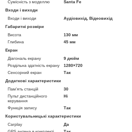
Сумісність з моделлю
Santa Fe
Входи і виходи
Входи і виходи
Аудіовихід, Відеовихід
Габаритні розміри
Висота
130 мм
Глибина
45 мм
Екран
Діагональ екрану
9 дюйм
Роздільна здатність екрану
1280×720
Сенсорний екран
Так
Додаткові характеристики
Пам'ять станцій
30
Пульт дистанційного
Ні
керування
Функція запису
Так
Користувальницькі характеристики
Carplay
Да
GPS антена в комплекті
Так