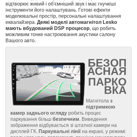
відтворює живий і об'ємніший звук і має гнучкіші
інструменти його налаштувань. Готові ефекти
моделювальні простір, персональні налаштування
еквалайзера.
Деякі моделі автомагнітол Lesko
мають вбудований DSP процесор
, що робить
можливим тонке настроювання акустики салону
Вашого авто.
БЕЗОП
АСНАЯ
ПАРКО
ВКА
Магнітола
з
підтримкою
камер заднього огляду
робить процес
паркування більш
безпечним
. Виведення
зображення відбувається зі штатної камери на
дисплей ГК.
Паркувальні лінії
на екрані, у режимі