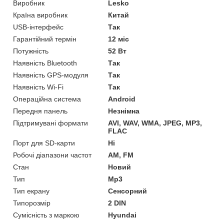
Виробник
Lesko
Країна виробник
Китай
USB-інтерфейс
Так
Гарантійний термін
12 міс
Потужність
52 Вт
Наявність Bluetooth
Так
Наявність GPS-модуля
Так
Наявність Wi-Fi
Так
Операційна система
Android
Передня панель
Незнімна
Підтримувані формати
AVI, WAV, WMA, JPEG, MP3,
FLAC
Порт для SD-карти
Ні
Робочі діапазони частот
AM, FM
Стан
Новий
Тип
Mp3
Тип екрану
Сенсорний
Типорозмір
2 DIN
Сумісність з маркою
Hyundai