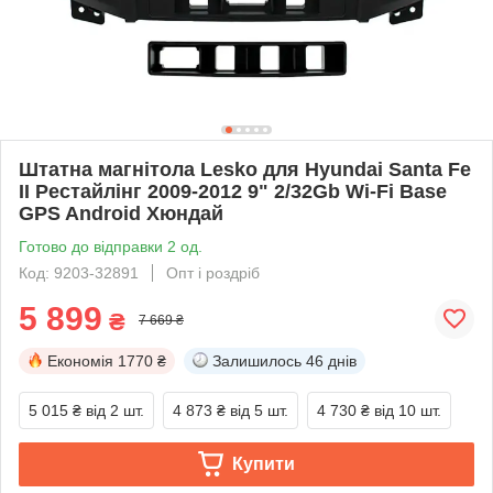
Штатна магнітола Lesko для Hyundai Santa Fe
II Рестайлінг 2009-2012 9" 2/32Gb Wi-Fi Base
GPS Android Хюндай
Готово до відправки 2 од.
Код: 9203-32891
Опт і роздріб
5 899
₴
7 669 ₴
Економія
1770 ₴
Залишилось
46 днів
5 015 ₴
від 2 шт.
4 873 ₴
від 5 шт.
4 730 ₴
від 10 шт.
Купити