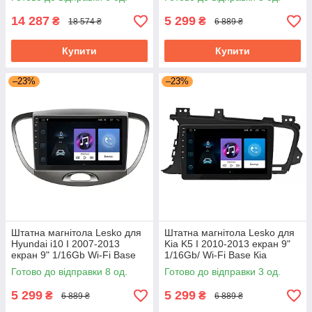
Prime
14 287
5 299
₴
₴
18 574 ₴
6 889 ₴
Купити
Купити
–23%
–23%
Штатна магнітола Lesko для
Штатна магнітола Lesko для
Hyundai i10 I 2007-2013
Kia K5 I 2010-2013 екран 9"
екран 9" 1/16Gb Wi-Fi Base
1/16Gb/ Wi-Fi Base Кіа
Хюндай Android
Готово до відправки 8 од.
Готово до відправки 3 од.
5 299
5 299
₴
₴
6 889 ₴
6 889 ₴