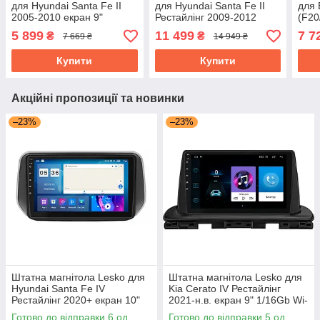
для Hyundai Santa Fe II
для Hyundai Santa Fe II
для 
2005-2010 екран 9"
Рестайлінг 2009-2012
(F20
2/32Gb Wi-Fi Base GPS
2/32Gb CarPlay 4G Wi-Fi
2015
5 899
11 499
7 7
₴
₴
7 669 ₴
14 949 ₴
Android
GPS Prime
GPS
Купити
Купити
Акційні пропозиції та новинки
–23%
–23%
Штатна магнітола Lesko для
Штатна магнітола Lesko для
Hyundai Santa Fe IV
Kia Cerato IV Рестайлінг
Рестайлінг 2020+ екран 10"
2021-н.в. екран 9" 1/16Gb Wi-
4/64Gb CarPlay 4G Wi-Fi GPS
Fi GPS Base
Готово до відправки 6 од.
Готово до відправки 5 од.