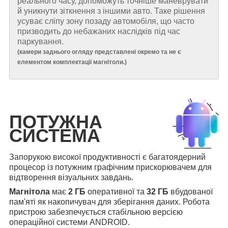
реального часу, допоможуть точніше маневрувати
й уникнути зіткнення з іншими авто. Таке рішення
усуває сліпу зону позаду автомобіля, що часто
призводить до небажаних наслідків під час
паркування.
(
камери заднього огляду представлені окремо та не є
елементом комплектації магнітоли.
)
ПОТУЖНА
СИСТЕМА
Запорукою високої продуктивності є багатоядерний
процесор із потужним графічним прискорювачем для
відтворення візуальних завдань.
Магнітола
має
2 ГБ
оперативної та
32 ГБ
вбудованої
пам'яті як накопичувач для зберігання даних. Робота
пристрою забезпечується стабільною версією
операційної системи ANDROID.