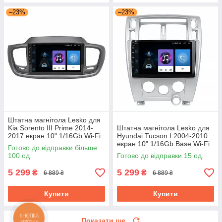
–23%
–23%
Штатна магнітола Lesko для
Kia Sorento III Prime 2014-
Штатна магнітола Lesko для
2017 екран 10" 1/16Gb Wi-Fi
Hyundai Tucson I 2004-2010
Base GPS Android Кіа
екран 10" 1/16Gb Base Wi-Fi
Готово до відправки більше
GPS Android хендай
100 од.
Готово до відправки 15 од.
5 299
5 299
₴
₴
6 889 ₴
6 889 ₴
Купити
Купити
Показати ще