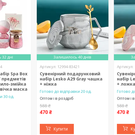
 32 дні
Залишилось 40 днів
За
04
12994-83421
бір Spa Box
Сувенірний подарунковий
Сувені
 7 предметів
набір Lesko A29 Gray чашка
набір L
ило-змійка
+ ніжка
+ ложк
свічка маска
Готово до відправки 20 од.
Готово до
и 30 од.
Оптом і в роздріб
Оптом і в
588 ₴
588 ₴
470 ₴
470 ₴
Купити
К