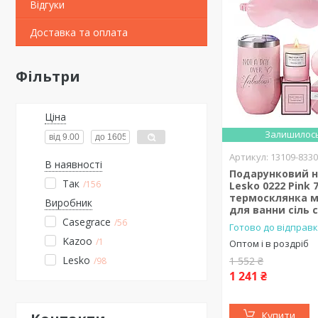
Відгуки
Доставка та оплата
Фільтри
Ціна
Залишилось
13109-833
В наявності
Подарунковий на
Так
156
Lesko 0222 Pink
термосклянка м
Виробник
для ванни сіль 
Casegrace
56
Готово до відправк
Kazoo
1
Оптом і в роздріб
Lesko
1 552 ₴
98
1 241 ₴
Купити