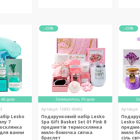
–20%
–20%
46 днів
Залишилось 39 днів
За
63
13835-90462
абір Lesko
Подарунковий набір Lesko
Подарун
any 7
Spa Gift Basket Set 01 Pink 8
Lesko 02
осклянка
предметів термосклянка
предме
для ванни
мило-бомочка свічка
мило б
браслет
сіль св