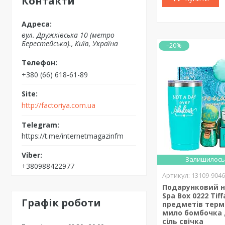
Контакти
вул. Дружківська 10 (метро
Берестейська)., Київ, Україна
–20%
+380 (66) 618-61-89
http://factoriya.com.ua
https://t.me/internetmagazinfm
Залишилось 
+380988422977
13109-904
Подарунковий н
Spa Box 0222 Tiff
Графік роботи
предметів терм
мило бомбочка 
сіль свічка