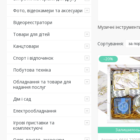
Фото, відеокамери та аксесуари
Відеореєстратори
Музичні інструмент
Товари для дітей
Канцтовари
Спорт і відпочинок
–20%
Побутова техніка
Обладнання та товари для
надання послуг
Дім і сад
Електрообладнання
Ігрові приставки та
комплектуючі
Залишилось 
Одяг, взуття, аксесуари
6644-2201