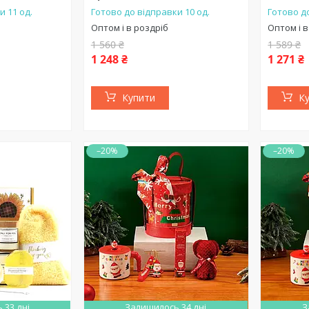
и 11 од.
Готово до відправки 10 од.
Готово до
Оптом і в роздріб
Оптом і в
1 560 ₴
1 589 ₴
1 248 ₴
1 271 ₴
Купити
К
–20%
–20%
 33 дні
Залишилось 34 дні
З