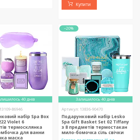
Купити
–20%
лишилось 40 днів
Залишилось 40 днів
13109-86946
13836-90470
ковий набір Spa Box
Подарунковий набір Lesko
22 Violet 6
Spa Gift Basket Set 02 Tiffany
тів термосклянка
з 8 предметів термостакан
омбочка для ванни
мило-бомочка сіль свічки
ічка маска