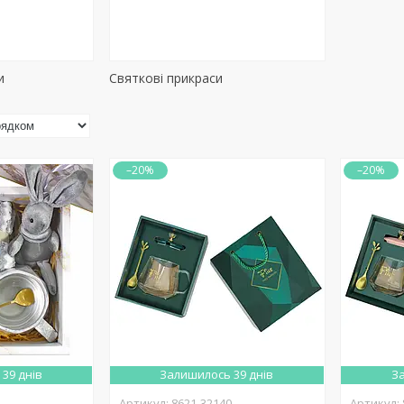
и
Святкові прикраси
–20%
–20%
39 днів
Залишилось 39 днів
За
9
8621-32140