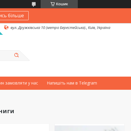
Кошик
ись більше
вул. Дружківська 10 (метро Берестейська)., Київ, Україна
ин замовляти у нас
Напишіть нам в Telegram
книги