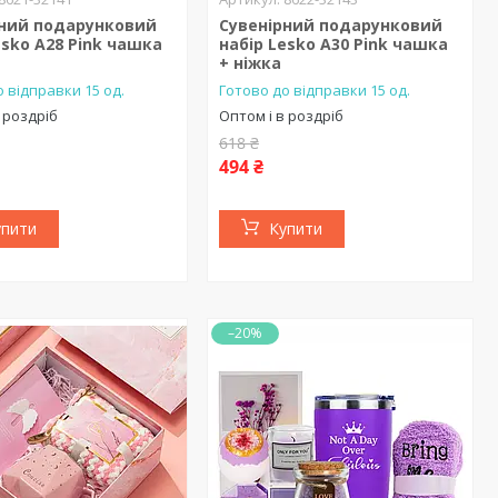
рний подарунковий
Сувенірний подарунковий
esko A28 Pink чашка
набір Lesko A30 Pink чашка
а
+ ніжка
 відправки 15 од.
Готово до відправки 15 од.
 роздріб
Оптом і в роздріб
618 ₴
494 ₴
упити
Купити
–20%