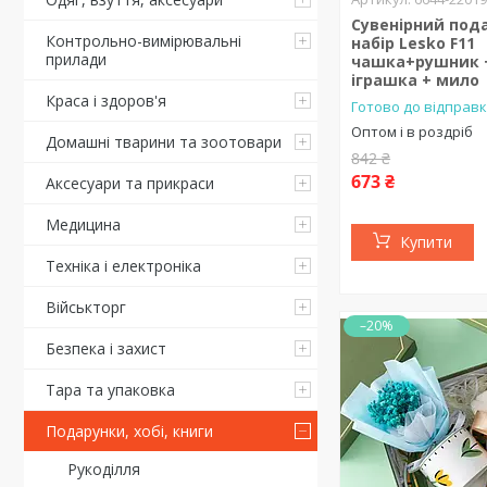
Сувенірний под
Контрольно-вимірювальні
набір Lesko F11
прилади
чашка+рушник +
іграшка + мило
Краса і здоров'я
Готово до відправк
Оптом і в роздріб
Домашні тварини та зоотовари
842 ₴
673 ₴
Аксесуари та прикраси
Медицина
Купити
Техніка і електроніка
Військторг
–20%
Безпека і захист
Тара та упаковка
Подарунки, хобі, книги
Рукоділля