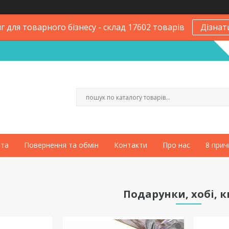
 для товарного бізнесу - склад 17602 товарів
Дізнат
ата
Повернення та обмін
Контакти
Про нас
8 прич
Подарунки, хобі, 