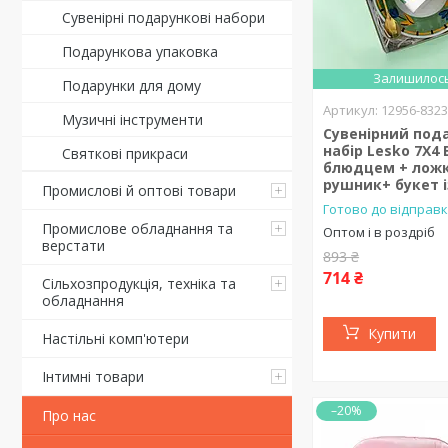
Сувенірні подарункові набори
Подарункова упаковка
Залишилось
Подарунки для дому
12956-832
Музичні інструменти
Сувенірний под
набір Lesko 7X4 
Святкові прикраси
блюдцем + лож
рушник+ букет і
Промислові й оптові товари
Готово до відправк
Промислове обладнання та
Оптом і в роздріб
верстати
893 ₴
714 ₴
Сільхозпродукція, техніка та
обладнання
Купити
Настільні комп'ютери
Інтимні товари
–20%
Про нас