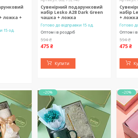
арунковий
Сувенірний подарунковий
Сувені
набір Lesko A28 Dark Green
набір L
 ложка +
чашка + ложка
+ ложк
Готово до відправки 15 од.
Готово до
и 15 од.
Оптом і в роздріб
Оптом і в
594 ₴
594 ₴
475 ₴
475 ₴
Купити
К
–20%
–20%