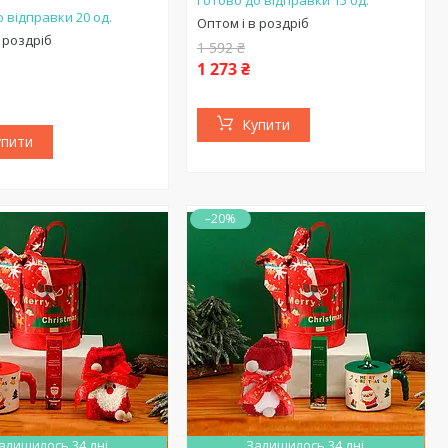
Готово до відправки 15 од.
 відправки 20 од.
Оптом і в роздріб
 роздріб
1 592 ₴
1 273 ₴
Купити
упити
–20%
алишилось 34 дні
Залишилось 34 дні