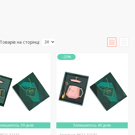
–20%
лишилось 39 днів
Залишилось 40 днів
8621-32141
8622-32143