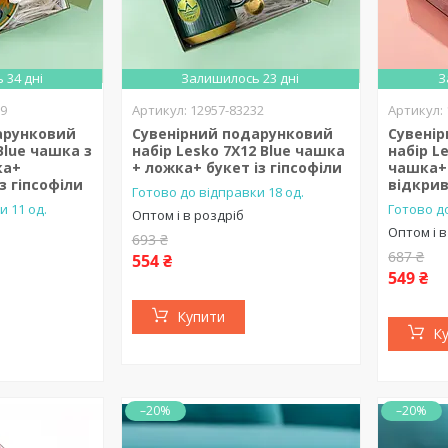
 34 дні
Залишилось 23 дні
З
39
12957-83232
арунковий
Сувенірний подарунковий
Сувені
Blue чашка з
набір Lesko 7X12 Blue чашка
набір L
ка+
+ ложка+ букет із гіпсофіли
чашка+
з гіпсофіли
відкри
Готово до відправки 18 од.
и 11 од.
Готово до
Оптом і в роздріб
Оптом і в
693 ₴
687 ₴
554 ₴
549 ₴
Купити
К
–20%
–20%