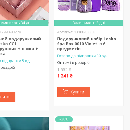
алишилось 34 дні
Залишилось 2 дні
12990-83278
13108-83303
рний подарунковий
Подарунковий набір Lesko
esko CC1
Spa Box 0010 Violet із 6
рушник + ніжка +
предметів
вка
Готово до відправки 30 од.
 відправки 5 од.
Оптом і в роздріб
 роздріб
1 552 ₴
1 241 ₴
Купити
упити
–20%