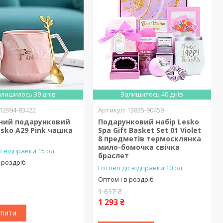
лишилось 39 днів
Залишилось 40 днів
12994-83422
13835-90459
рний подарунковий
Подарунковий набір Lesko
esko A29 Pink чашка
Spa Gift Basket Set 01 Violet
а
8 предметів термосклянка
мило-бомочка свічка
 відправки 15 од.
браслет
 роздріб
Готово до відправки 10 од.
Оптом і в роздріб
1 617 ₴
1 293 ₴
упити