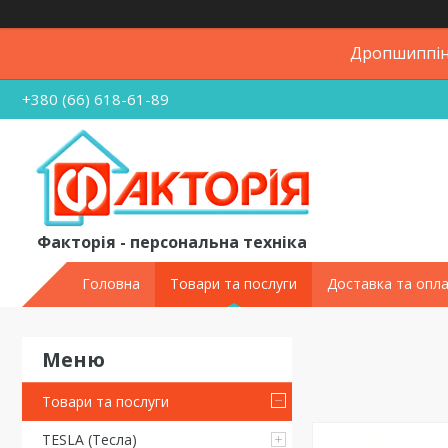
Дропшиппінг
+380 (66) 618-61-89
Факторія - персональна техніка
Головна
Товари та послуги
Доставка та опл
Товари та послуги
TESLA (Тесла)