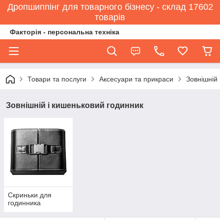
Дропшиппінг для товарного бізнесу - склад 17602
товарів
Факторія - персональна техніка
Товари та послуги
Аксесуари та прикраси
Зовнішній
Зовнішній і кишеньковий годинник
Скриньки для
годинника