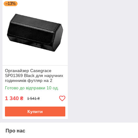
–13%
Органайзер Casegrace
SP01369 Black для наручних
годинників футляр на 2
відділення 15,5*10*8,8 см
Готово до відправки 10 од.
1 340
₴
1 541 ₴
Купити
Про нас