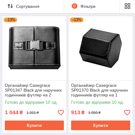
Сортування
0
Фільтри
–13%
–13%
Органайзер Casegrace
Органайзер Casegrace
SP01347 Black для наручних
SP01370 Black для наручних
годинників футляр на 2
годинників футляр на 1
відділення
відділення 8,5*10*8,8 см
Готово до відправки 10 од.
Готово до відправки 10 од.
1 044
913
₴
₴
1 201 ₴
1 050 ₴
Купити
Купити