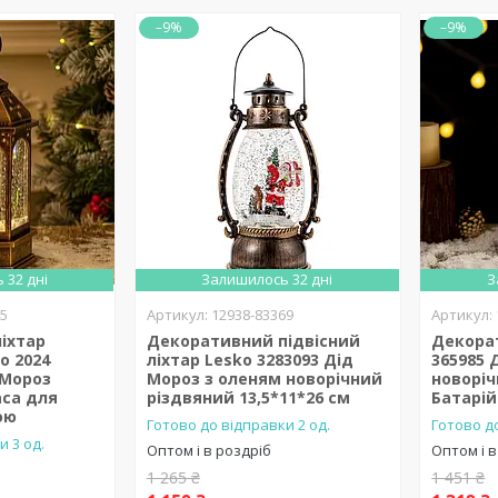
–9%
–9%
 32 дні
Залишилось 32 дні
З
45
12938-83369
іхтар
Декоративний підвісний
Декорат
o 2024
ліхтар Lesko 3283093 Дід
365985 
 Мороз
Мороз з оленям новорічний
новоріч
аса для
різдвяний 13,5*11*26 см
Батарі
ою
Готово до відправки 2 од.
Готово до
и 3 од.
Оптом і в роздріб
Оптом і в
1 265 ₴
1 451 ₴