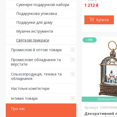
Сувенірні подарункові набори
1 212 ₴
Подарункова упаковка
Купити
Подарунки для дому
Музичні інструменти
Святкові прикраси
–9%
Промислові й оптові товари
Промислове обладнання та
верстати
Сільхозпродукція, техніка та
обладнання
Настільні комп'ютери
Інтимні товари
Залишилось
12939-836
Про нас
Декоративний л