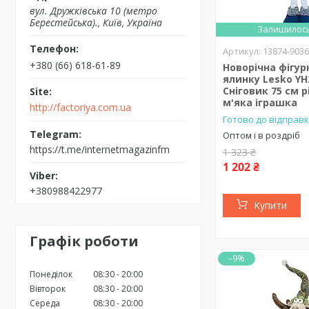
вул. Дружківська 10 (метро
Берестейська)., Київ, Україна
Залишилось
13874-903
+380 (66) 618-61-89
Новорічна фігур
ялинку Lesko YH
Сніговик 75 см 
м'яка іграшка
http://factoriya.com.ua
Готово до відправк
Оптом і в роздріб
https://t.me/internetmagazinfm
1 323 ₴
1 202 ₴
+380988422977
Купити
Графік роботи
–9%
Понеділок
08:30
20:00
Вівторок
08:30
20:00
Середа
08:30
20:00