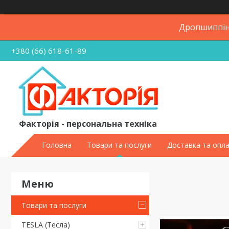
Дропшиппінг
+380 (66) 618-61-89
Факторія - персональна техніка
Головна
Товари та послуги
Доставка та опл
Товари та послуги
TESLA (Тесла)