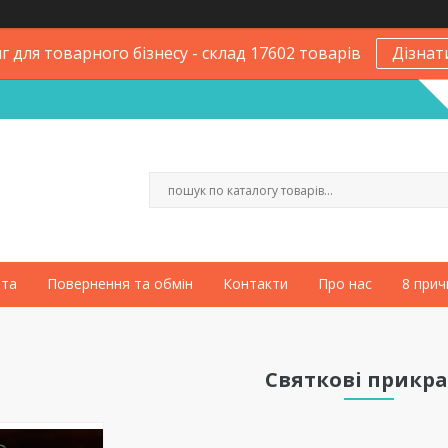
 для товарного бізнесу - склад 17602 товарів
Дізнат
ата
Повернення та обмін
Контакти
Про нас
8 прич
Святкові прикр