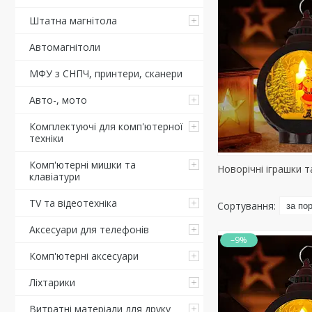
Штатна магнітола
Автомагнітоли
МФУ з СНПЧ, принтери, сканери
Авто-, мото
Комплектуючі для комп'ютерної
техніки
Комп'ютерні мишки та
Новорічні іграшки т
клавіатури
TV та відеотехніка
Аксесуари для телефонів
–9%
Комп'ютерні аксесуари
Ліхтарики
Витратні матеріали для друку