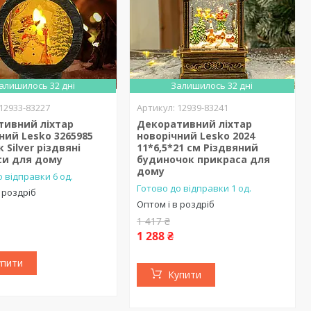
алишилось 32 дні
Залишилось 32 дні
12933-83227
12939-83241
тивний ліхтар
Декоративний ліхтар
ний Lesko 3265985
новорічний Lesko 2024
 Silver різдвяні
11*6,5*21 см Різдвяний
си для дому
будиночок прикраса для
дому
 відправки 6 од.
Готово до відправки 1 од.
 роздріб
Оптом і в роздріб
1 417 ₴
1 288 ₴
упити
Купити