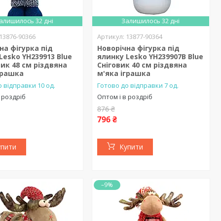
алишилось 32 дні
Залишилось 32 дні
13876-90366
13877-90364
на фігурка під
Новорічна фігурка під
Lesko YH239913 Blue
ялинку Lesko YH239907B Blue
к 48 см різдвяна
Сніговик 40 см різдвяна
грашка
м'яка іграшка
 відправки 10 од.
Готово до відправки 7 од.
 роздріб
Оптом і в роздріб
876 ₴
796 ₴
упити
Купити
–9%