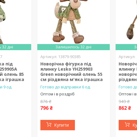
 32 дні
Залишилось 32 дні
З
67
13879-90385
ка під
Новорічна фігурка під
Новоріч
259905A
ялинку Lesko YH259903
ялинку 
й олень 85
Green новорічний олень 55
новоріч
ка іграшка
см різдвяна м'яка іграшка
різдвян
и 9 од.
Готово до відправки 6 од.
Готово до
Оптом і в роздріб
Оптом і в
876 ₴
949 ₴
796 ₴
862 ₴
Купити
К