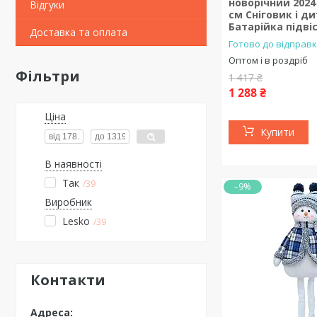
новорічний 2024 
Відгуки
см Сніговик і д
Батарійка підві
Доставка та оплата
Готово до відправк
Оптом і в роздріб
Фільтри
1 417 ₴
1 288 ₴
Ціна
Купити
В наявності
Так
39
–9%
Виробник
Lesko
39
Контакти