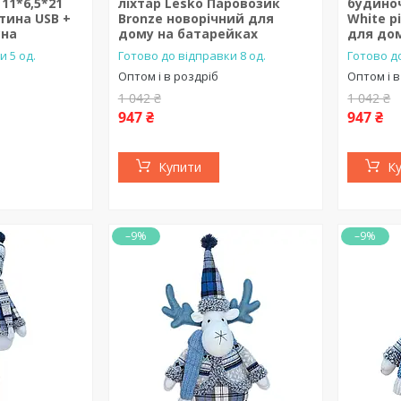
11*6,5*21
ліхтар Lesko Паровозик
будиноч
итина USB +
Bronze новорічний для
White р
сна
дому на батарейках
для до
и 5 од.
Готово до відправки 8 од.
Готово до
Оптом і в роздріб
Оптом і в
1 042 ₴
1 042 ₴
947 ₴
947 ₴
Купити
К
–9%
–9%