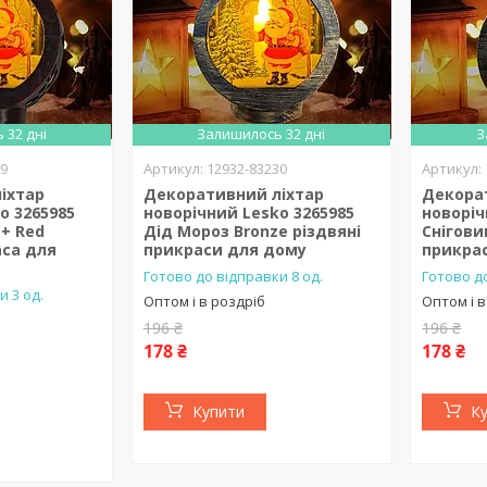
 32 дні
Залишилось 32 дні
З
29
12932-83230
іхтар
Декоративний ліхтар
Декора
o 3265985
новорічний Lesko 3265985
новоріч
 + Red
Дід Мороз Bronze різдвяні
Сніговик
аса для
прикраси для дому
прикра
Готово до відправки 8 од.
Готово до
и 3 од.
Оптом і в роздріб
Оптом і в
196 ₴
196 ₴
178 ₴
178 ₴
Купити
К