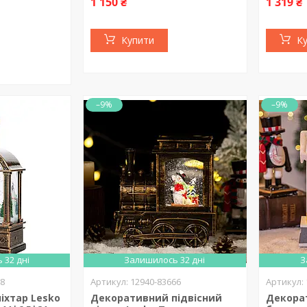
1 150 ₴
1 319 ₴
Купити
К
–9%
–9%
 32 дні
Залишилось 32 дні
З
68
12940-83666
іхтар Lesko
Декоративний підвісний
Декора