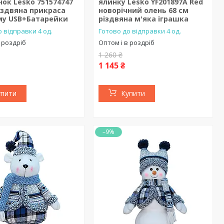
ок Lesko 751574747
ялинку Lesko YF201897A Red
іздвяна прикраса
новорічний олень 68 см
му USB+Батарейки
різдвяна м'яка іграшка
 відправки 4 од.
Готово до відправки 4 од.
 роздріб
Оптом і в роздріб
1 260 ₴
1 145 ₴
упити
Купити
–9%