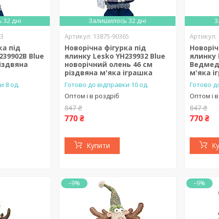
 32 дні
Залишилось 32 дні
З
63
13875-90365
ка під
Новорічна фігурка під
Новоріч
239902B Blue
ялинку Lesko YH239932 Blue
ялинку 
різдвяна
новорічний олень 46 см
Ведмеди
різдвяна м'яка іграшка
м'яка і
и 8 од.
Готово до відправки 10 од.
Готово до
Оптом і в роздріб
Оптом і в
847 ₴
847 ₴
770 ₴
770 ₴
Купити
К
–9%
–9%