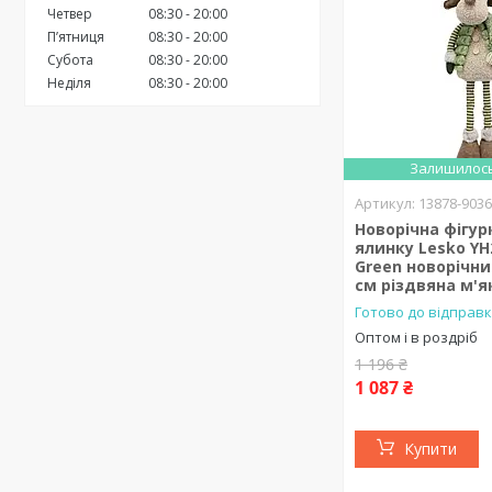
Четвер
08:30
20:00
Пʼятниця
08:30
20:00
Субота
08:30
20:00
Неділя
08:30
20:00
Залишилось
13878-903
Новорічна фігур
ялинку Lesko YH
Green новорічни
см різдвяна м'я
Готово до відправк
Оптом і в роздріб
1 196 ₴
1 087 ₴
Купити