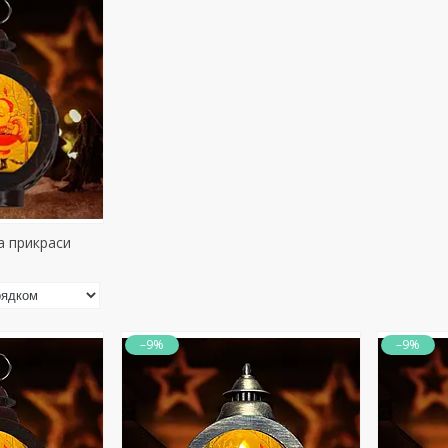
а прикраси
–9%
–9%