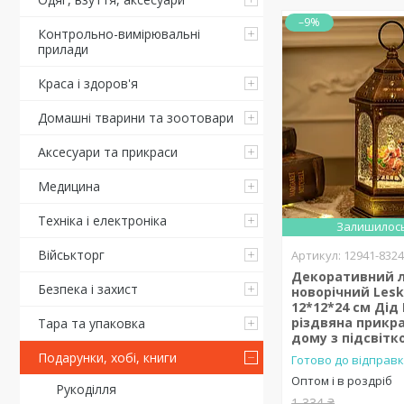
–9%
Контрольно-вимірювальні
прилади
Краса і здоров'я
Домашні тварини та зоотовари
Аксесуари та прикраси
Медицина
Техніка і електроніка
Залишилось
Військторг
12941-832
Декоративний л
Безпека і захист
новорічний Lesk
12*12*24 см Дід
різдвяна прикр
Тара та упаковка
дому з підсвітк
Подарунки, хобі, книги
Готово до відправк
Оптом і в роздріб
Рукоділля
1 334 ₴