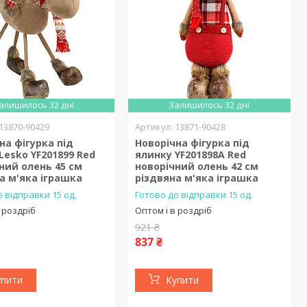
алишилось 32 дні
Залишилось 32 дні
13870-90429
13871-90428
на фігурка під
Новорічна фігурка під
Lesko YF201899 Red
ялинку YF201898A Red
ний олень 45 см
новорічний олень 42 см
а м'яка іграшка
різдвяна м'яка іграшка
 відправки 15 од.
Готово до відправки 15 од.
 роздріб
Оптом і в роздріб
921 ₴
837 ₴
упити
Купити