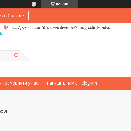
Кошик
ись більше
вул. Дружківська 10 (метро Берестейська)., Київ, Україна
ин замовляти у нас
Напишіть нам в Telegram
аси