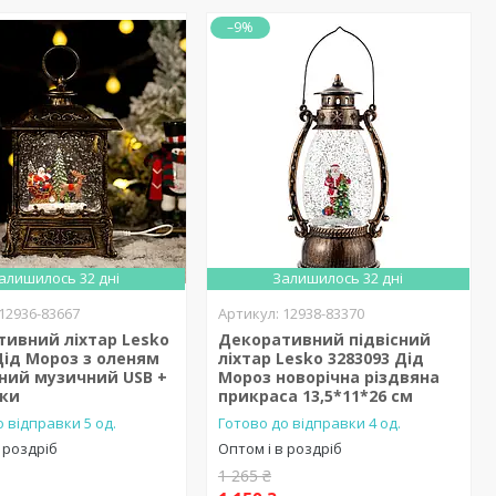
–9%
алишилось 32 дні
Залишилось 32 дні
12936-83667
12938-83370
ивний ліхтар Lesko
Декоративний підвісний
Дід Мороз з оленям
ліхтар Lesko 3283093 Дід
ний музичний USB +
Мороз новорічна різдвяна
йки
прикраса 13,5*11*26 см
 відправки 5 од.
Готово до відправки 4 од.
 роздріб
Оптом і в роздріб
1 265 ₴