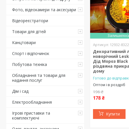
Фото, відеокамери та аксесуари
Відеореєстратори
Товари для дітей
Залишилось
Канцтовари
12932-832
Декоративний л
Спорт і відпочинок
новорічний Lesk
Дід Мороз Black
Побутова техніка
різдвяна прикр
дому
Обладнання та товари для
Готово до відправк
надання послуг
Оптом і в роздріб
Дім і сад
196 ₴
178 ₴
Електрообладнання
Ігрові приставки та
Купити
комплектуючі
Одяг, взуття, аксесуари