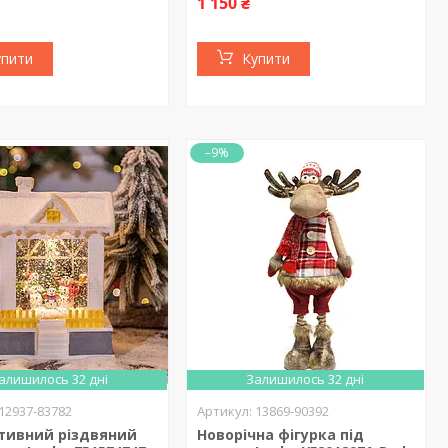
1 150 ₴
упити
Купити
–9%
алишилось 32 дні
Залишилось 32 дні
12937-83782
13869-90392
тивний різдвяний
Новорічна фігурка під