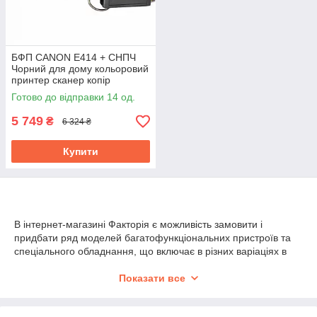
БФП CANON E414 + СНПЧ
Чорний для дому кольоровий
принтер сканер копір
Готово до відправки 14 од.
5 749
₴
6 324 ₴
Купити
В інтернет-магазині Факторія є можливість замовити і
придбати ряд моделей багатофункціональних пристроїв та
спеціального обладнання, що включає в різних варіаціях в
себе сканери, принтери, копіри, факси.
Показати все
Різноманітність форматів пристроїв, вибір інтерфейсів –
дротяних і бездротових, особливості форм застосування в