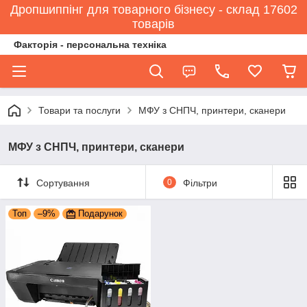
Дропшиппінг для товарного бізнесу - склад 17602
товарів
Факторія - персональна техніка
Товари та послуги
МФУ з СНПЧ, принтери, сканери
МФУ з СНПЧ, принтери, сканери
Сортування
0
Фільтри
Топ
–9%
Подарунок