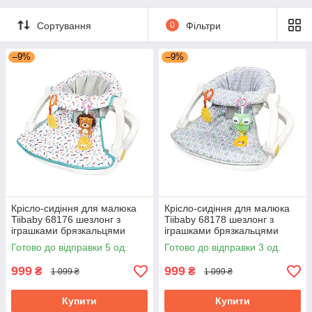
Сортування
0
Фільтри
–9%
–9%
Крісло-сидіння для малюка
Крісло-сидіння для малюка
Tiibaby 68176 шезлонг з
Tiibaby 68178 шезлонг з
іграшками брязкальцями
іграшками брязкальцями
музичний
Готово до відправки 5 од.
Готово до відправки 3 од.
999
999
₴
₴
1 099 ₴
1 099 ₴
Купити
Купити