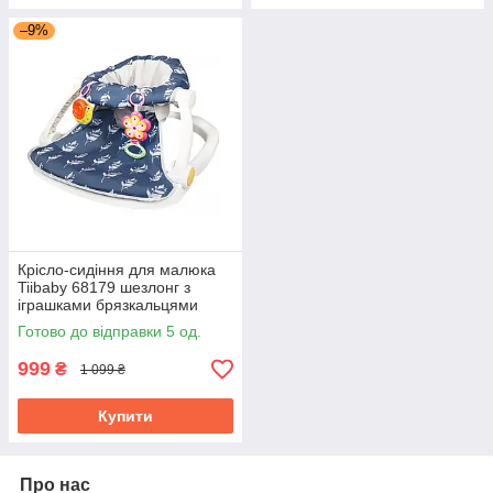
–9%
Крісло-сидіння для малюка
Tiibaby 68179 шезлонг з
іграшками брязкальцями
музичний
Готово до відправки 5 од.
999
₴
1 099 ₴
Купити
Про нас