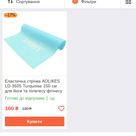
Сортування
0
Фільтри
–17%
Еластична стрічка AOLIKES
LD-3605 Turquoise 150 см
для йоги та пілатесу фітнесу
та силових тренувань
Готово до відправки 1 од.
100
₴
120 ₴
Купити