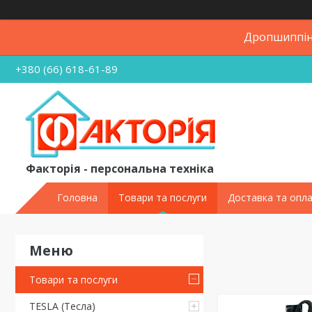
Дропшиппінг
+380 (66) 618-61-89
Факторія - персональна техніка
Головна
Товари та послуги
Доставка та опл
Товари та послуги
TESLA (Тесла)