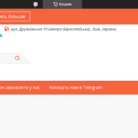
Кошик
ись більше
вул. Дружківська 10 (метро Берестейська)., Київ, Україна
ин замовляти у нас
Напишіть нам в Telegram