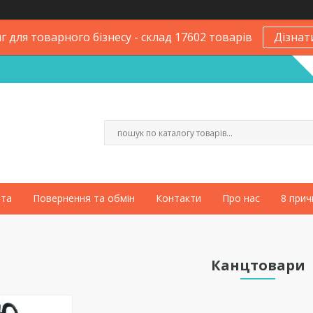
 для товарного бізнесу - склад 17602 товарів
Дізнат
ата
Повернення та обмін
Контакти
Про нас
8 прич
Канцтовари