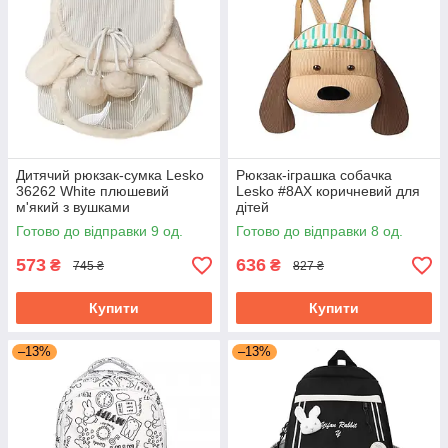
Дитячий рюкзак-сумка Lesko
Рюкзак-іграшка собачка
36262 White плюшевий
Lesko #8AX коричневий для
м'який з вушками
дітей
Готово до відправки 9 од.
Готово до відправки 8 од.
573
636
₴
₴
745 ₴
827 ₴
Купити
Купити
–13%
–13%