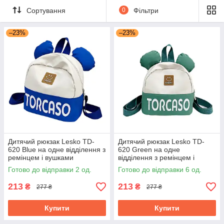
Сортування
0
Фільтри
–23%
–23%
Дитячий рюкзак Lesko TD-
Дитячий рюкзак Lesko TD-
620 Blue на одне відділення з
620 Green на одне
ремінцем і вушками
відділення з ремінцем і
вушками
Готово до відправки 2 од.
Готово до відправки 6 од.
213
213
₴
₴
277 ₴
277 ₴
Купити
Купити