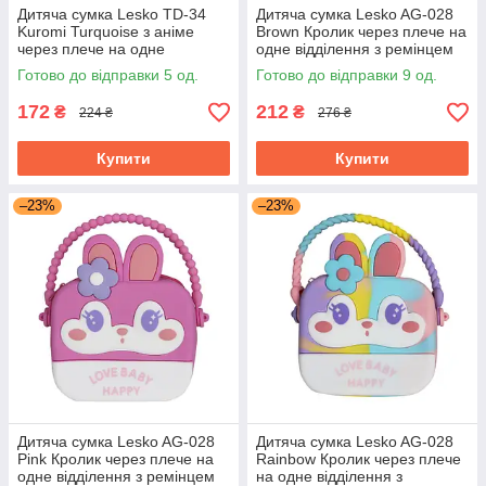
Дитяча сумка Lesko TD-34
Дитяча сумка Lesko AG-028
Kuromi Turquoise з аніме
Brown Кролик через плече на
через плече на одне
одне відділення з ремінцем
відділення з ремінцем
силіконова
Готово до відправки 5 од.
Готово до відправки 9 од.
172
212
₴
₴
224 ₴
276 ₴
Купити
Купити
–23%
–23%
Дитяча сумка Lesko AG-028
Дитяча сумка Lesko AG-028
Pink Кролик через плече на
Rainbow Кролик через плече
одне відділення з ремінцем
на одне відділення з