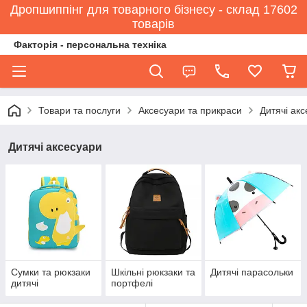
Дропшиппінг для товарного бізнесу - склад 17602
товарів
Факторія - персональна техніка
Товари та послуги
Аксесуари та прикраси
Дитячі ак
Дитячі аксесуари
Сумки та рюкзаки
Шкільні рюкзаки та
Дитячі парасольки
дитячі
портфелі