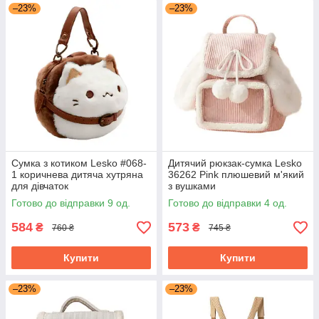
–23%
–23%
Сумка з котиком Lesko #068-
Дитячий рюкзак-сумка Lesko
1 коричнева дитяча хутряна
36262 Pink плюшевий м'який
для дівчаток
з вушками
Готово до відправки 9 од.
Готово до відправки 4 од.
584
573
₴
₴
760 ₴
745 ₴
Купити
Купити
–23%
–23%