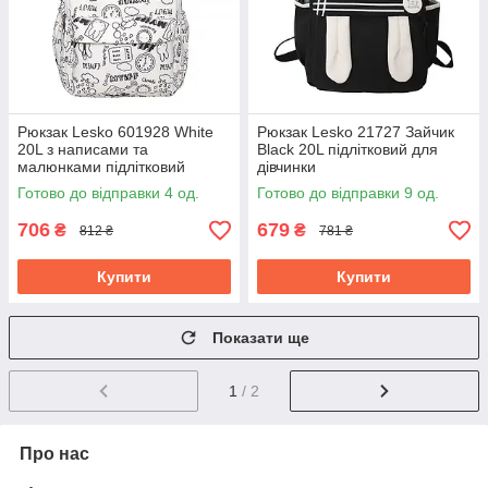
Рюкзак Lesko 601928 White
Рюкзак Lesko 21727 Зайчик
20L з написами та
Black 20L підлітковий для
малюнками підлітковий
дівчинки
Готово до відправки 4 од.
Готово до відправки 9 од.
706
679
₴
₴
812 ₴
781 ₴
Купити
Купити
Показати ще
1
/ 2
Про нас