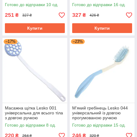
інвалідністю
кінцівкою в гіпсі
Готово до відправки 10 од.
Готово до відправки 16 од.
251
327
₴
₴
327 ₴
426 ₴
Купити
Купити
–17%
–23%
Масажна щітка Lesko 001
М'який гребінець Lesko 044
універсальна для всього тіла
універсальний із довгою
з довгою ручкою
прогумованою ручкою
Готово до відправки 8 од.
Готово до відправки 15 од.
220
246
₴
₴
264 ₴
320 ₴