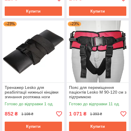
Купити
Купити
–23%
–23%
Тренажер Lesko для
Пояс для переміщення
реабілітації нижньої кінцівки
пацієнтів Lesko M 90-120 см з
згинання розтяжка ноги
підтримкою
Готово до відправки 1 од.
Готово до відправки 11 од.
852
1 071
₴
₴
1 108 ₴
1 393 ₴
Купити
Купити