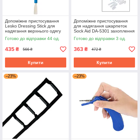
Допоміжне пристосування
Допоміжне пристосування
Lesko Dressing Stick для
для надягання шкарпеток
надягання верхнього одягу
Sock Aid DA-5301 захоплення
та взуття
для одягання шкарпеток
Готово до відправки 44 од.
Готово до відправки 3 од.
435
363
₴
₴
566 ₴
472 ₴
Купити
Купити
–23%
–23%