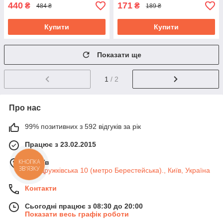
440
171
₴
₴
484 ₴
189 ₴
Купити
Купити
Показати ще
1
/ 2
Про нас
99% позитивних з 592 відгуків за рік
Працює з 23.02.2015
м. Київ
КНОПКА
ЗВ'ЯЗКУ
вул. Дружківська 10 (метро Берестейська)., Київ, Україна
Контакти
Сьогодні працює з 08:30 до 20:00
Показати весь графік роботи