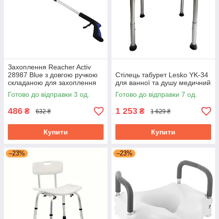
Захоплення Reacher Activ
28987 Blue з довгою ручкою
Стілець табурет Lesko YK-34
складаною для захоплення
для ванної та душу медичний
предметів
Готово до відправки 3 од.
Готово до відправки 7 од.
486
1 253
₴
₴
632 ₴
1 629 ₴
Купити
Купити
–23%
–23%