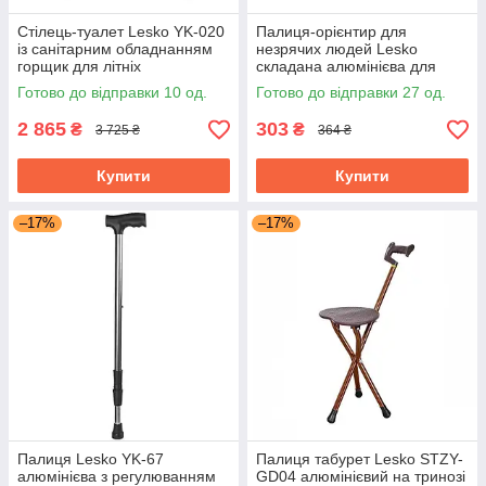
Стілець-туалет Lesko YK-020
Палиця-орієнтир для
із санітарним обладнанням
незрячих людей Lesko
горщик для літніх
складана алюмінієва для
слабовидих
Готово до відправки 10 од.
Готово до відправки 27 од.
2 865
303
₴
₴
3 725 ₴
364 ₴
Купити
Купити
–17%
–17%
Палиця Lesko YK-67
Палиця табурет Lesko STZY-
алюмінієва з регулюванням
GD04 алюмінієвий на тринозі