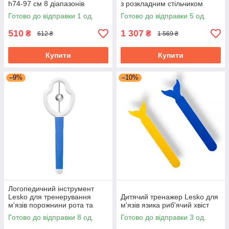
h74-97 см 8 діапазонів
з розкладним стільчиком
висоти
регулюється
Готово до відправки 1 од.
Готово до відправки 5 од.
510
1 307
₴
₴
612 ₴
1 569 ₴
Купити
Купити
–9%
–10%
Логопедичний інструмент
Lesko для тренерування
Дитячий тренажер Lesko для
м'язів порожнини рота та
м'язів язика риб'ячий хвіст
кінчика язика
Готово до відправки 8 од.
Готово до відправки 3 од.