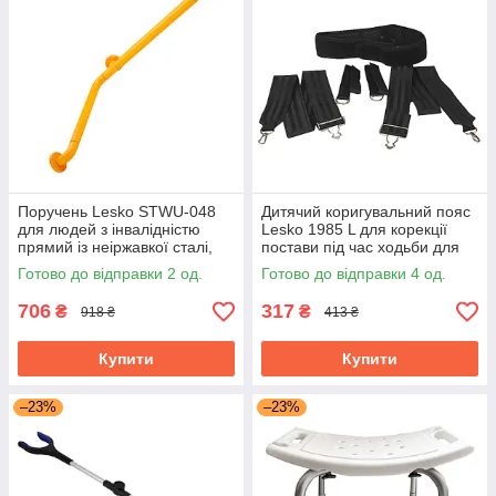
Поручень Lesko STWU-048
Дитячий коригувальний пояс
для людей з інвалідністю
Lesko 1985 L для корекції
прямий із неіржавкої сталі,
постави під час ходьби для
покриті ABS пластиком 135°
дітей
Готово до відправки 2 од.
Готово до відправки 4 од.
706
317
₴
₴
918 ₴
413 ₴
Купити
Купити
–23%
–23%