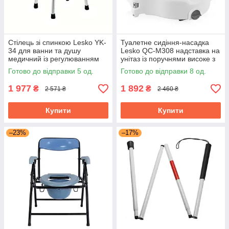
Стілець зі спинкою Lesko YK-
Туалетне сидіння-насадка
34 для ванни та душу
Lesko QC-M308 надставка на
медичний із регулюванням
унітаз із поручнями високе з
висоти
фіксатором
Готово до відправки 5 од.
Готово до відправки 8 од.
1 977
1 892
₴
₴
2 571 ₴
2 460 ₴
Купити
Купити
–23%
–17%