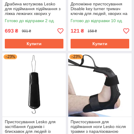
Драбина мотузкова Lesko
Допоміжне пристосування
для підіймання підіймання з
Disable key turner тримач
ліжка лежачих хворих у
ключів для людей, хворих на
положення сидячи
ревматизм
Готово до відправки 2 од.
Готово до відправки 10 од.
693
121
₴
₴
901 ₴
158 ₴
Купити
Купити
–23%
–23%
Пристосування Lesko для
Пристосування для
застібання ґудзиків і
підіймання ноги Lesko після
блискавок для людей із
травми з паралізованою