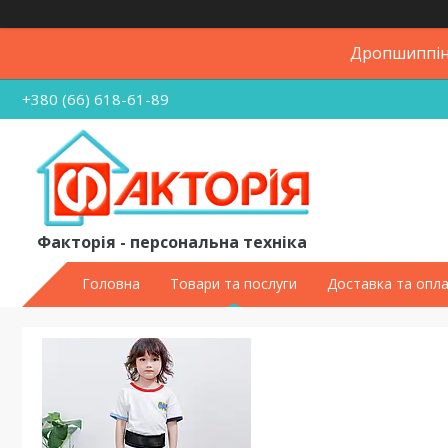
Дропшиппінг
+380 (66) 618-61-89
Факторія - персональна техніка
Головна
Товари та послуги
Доставка та опл