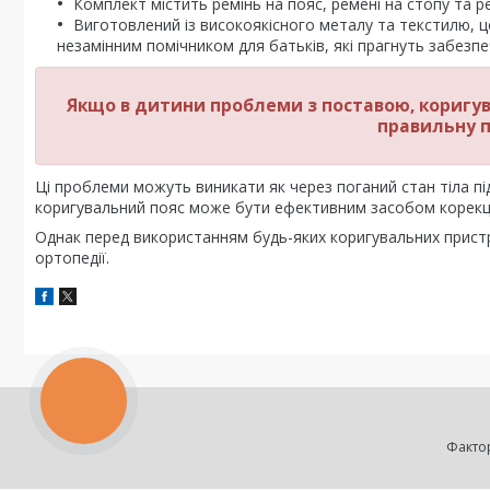
Комплект містить ремінь на пояс, ремені на стопу та р
Виготовлений із високоякісного металу та текстилю, це
незамінним помічником для батьків, які прагнуть забезп
Якщо в дитини проблеми з поставою, коригу
правильну п
Ці проблеми можуть виникати як через поганий стан тіла під 
коригувальний пояс може бути ефективним засобом корекці
Однак перед використанням будь-яких коригувальних пристр
ортопедії.
КНОПКА
ЗВ'ЯЗКУ