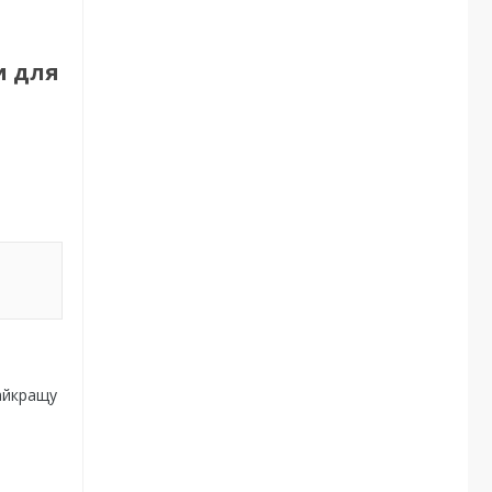
и для
найкращу