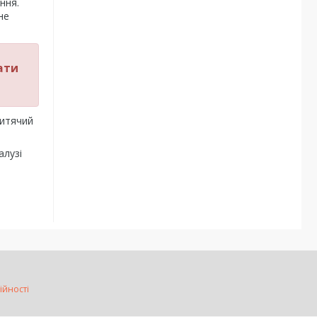
ння.
не
ати
дитячий
алузі
ійності