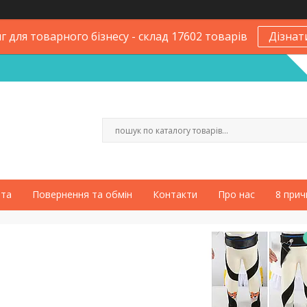
 для товарного бізнесу - склад 17602 товарів
Дізнат
ата
Повернення та обмін
Контакти
Про нас
8 прич