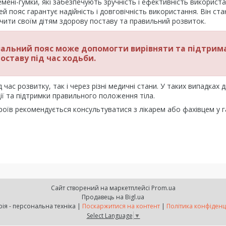
емені-гумки, які забезпечують зручність і ефективність використа
й пояс гарантує надійність і довговічність використання. Він ста
ечити своїм дітям здорову поставу та правильний розвиток.
вальний пояс може допомогти вирівняти та підтрим
оставу під час ходьби.
час розвитку, так і через різні медичні стани. У таких випадках 
ї та підтримки правильного положення тіла.
оїв рекомендується консультуватися з лікарем або фахівцем у г
Сайт створений на маркетплейсі
Prom.ua
Продавець на Bigl.ua
Факторія - персональна техніка |
Поскаржитися на контент
|
Політика конфіденц
Select Language
▼