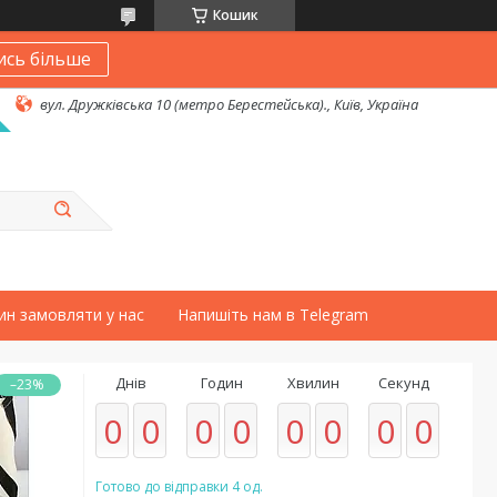
Кошик
ись більше
вул. Дружківська 10 (метро Берестейська)., Київ, Україна
ин замовляти у нас
Напишіть нам в Telegram
Днів
Годин
Хвилин
Секунд
–23%
0
0
0
0
0
0
0
0
Готово до відправки 4 од.