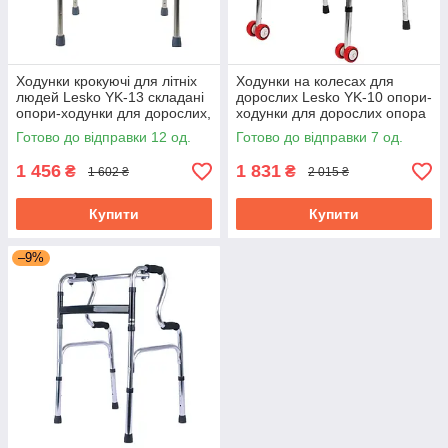
Ходунки крокуючі для літніх
Ходунки на колесах для
людей Lesko YK-13 складані
дорослих Lesko YK-10 опори-
опори-ходунки для дорослих,
ходунки для дорослих опора
опора для ходьби
для ходьби
Готово до відправки 12 од.
Готово до відправки 7 од.
1 456
1 831
₴
₴
1 602 ₴
2 015 ₴
Купити
Купити
–9%