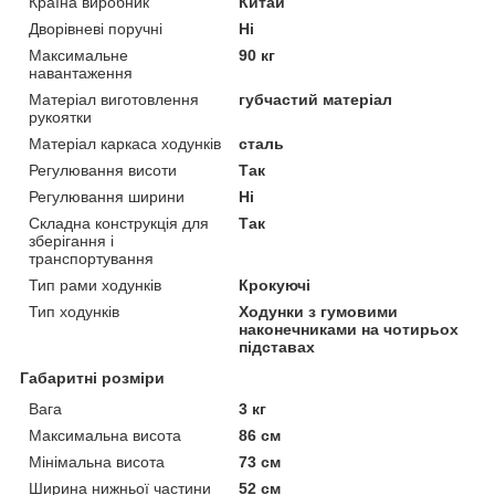
Країна виробник
Китай
Дворівневі поручні
Ні
Максимальне
90 кг
навантаження
Матеріал виготовлення
губчастий матеріал
рукоятки
Матеріал каркаса ходунків
сталь
Регулювання висоти
Так
Регулювання ширини
Ні
Складна конструкція для
Так
зберігання і
транспортування
Тип рами ходунків
Крокуючі
Тип ходунків
Ходунки з гумовими
наконечниками на чотирьох
підставах
Габаритні розміри
Вага
3 кг
Максимальна висота
86 см
Мінімальна висота
73 см
Ширина нижньої частини
52 см