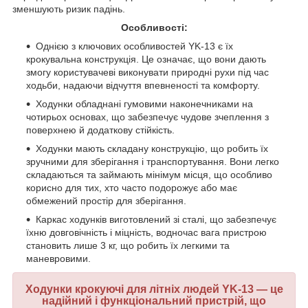
зменшують ризик падінь.
Особливості:
Однією з ключових особливостей YK-13 є їх
крокувальна конструкція. Це означає, що вони дають
змогу користувачеві виконувати природні рухи під час
ходьби, надаючи відчуття впевненості та комфорту.
Ходунки обладнані гумовими наконечниками на
чотирьох основах, що забезпечує чудове зчеплення з
поверхнею й додаткову стійкість.
Ходунки мають складану конструкцію, що робить їх
зручними для зберігання і транспортування. Вони легко
складаються та займають мінімум місця, що особливо
корисно для тих, хто часто подорожує або має
обмежений простір для зберігання.
Каркас ходунків виготовлений зі сталі, що забезпечує
їхню довговічність і міцність, водночас вага пристрою
становить лише 3 кг, що робить їх легкими та
маневровими.
Ходунки крокуючі для літніх людей YK-13 — це
надійний і функціональний пристрій, що