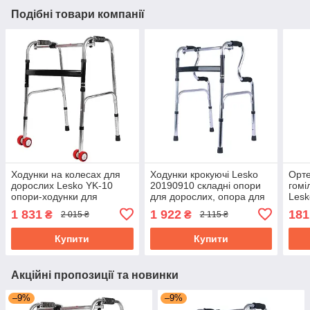
Подібні товари компанії
Ходунки на колесах для
Ходунки крокуючі Lesko
Орте
дорослих Lesko YK-10
20190910 складні опори
гомі
опори-ходунки для
для дорослих, опора для
Lesk
дорослих опора для
ходьби, для літніх людей
для 
1 831
1 922
181
₴
₴
2 015 ₴
2 115 ₴
ходьби
сугл
рем
Купити
Купити
Акційні пропозиції та новинки
–9%
–9%