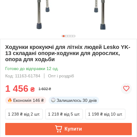
Ходунки крокуючі для літніх людей Lesko YK-
13 складані опори-ходунки для дорослих,
опора для ходьби
Готово до відправки 12 од.
Код: 11163-61784
Опт і роздріб
1 456
₴
1 602 ₴
Економія
146 ₴
Залишилось
30 днів
1 238 ₴
від 2 шт.
1 218 ₴
від 5 шт.
1 198 ₴
від 10 шт.
Купити