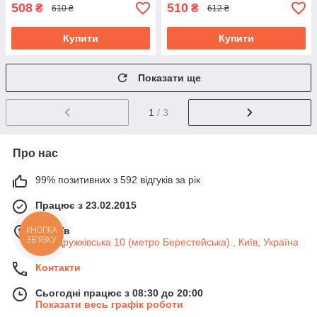
508
510
₴
₴
610 ₴
612 ₴
Купити
Купити
Показати ще
1
/ 3
Про нас
99% позитивних з 592 відгуків за рік
Працює з 23.02.2015
м. Київ
КНОПКА
ЗВ'ЯЗКУ
вул. Дружківська 10 (метро Берестейська)., Київ, Україна
Контакти
Сьогодні працює з 08:30 до 20:00
Показати весь графік роботи