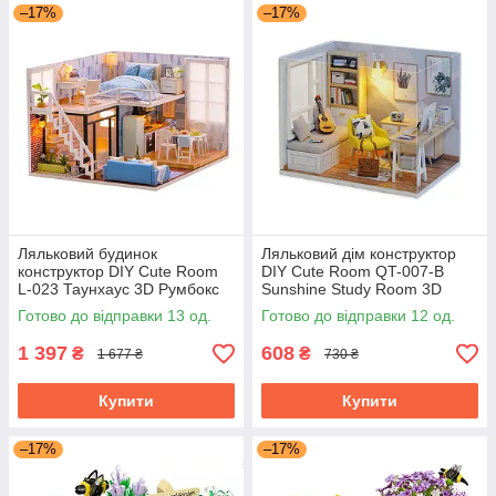
–17%
–17%
Ляльковий будинок
Ляльковий дім конструктор
конструктор DIY Cute Room
DIY Cute Room QT-007-B
L-023 Таунхаус 3D Румбокс
Sunshine Study Room 3D
Румбокс
Готово до відправки 13 од.
Готово до відправки 12 од.
1 397
608
₴
₴
1 677 ₴
730 ₴
Купити
Купити
–17%
–17%