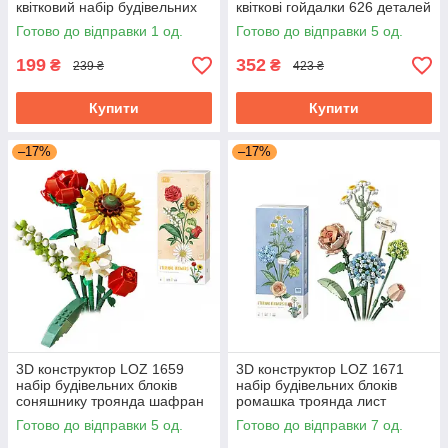
квітковий набір будівельних
квіткові гойдалки 626 деталей
блоків
пластиковий
Готово до відправки 1 од.
Готово до відправки 5 од.
199
352
₴
₴
239 ₴
423 ₴
Купити
Купити
–17%
–17%
3D конструктор LOZ 1659
3D конструктор LOZ 1671
набір будівельних блоків
набір будівельних блоків
соняшнику троянда шафран
ромашка троянда лист
звіробою 568 деталей
гортензії 680 деталей
Готово до відправки 5 од.
Готово до відправки 7 од.
пластиковий
пластиковий