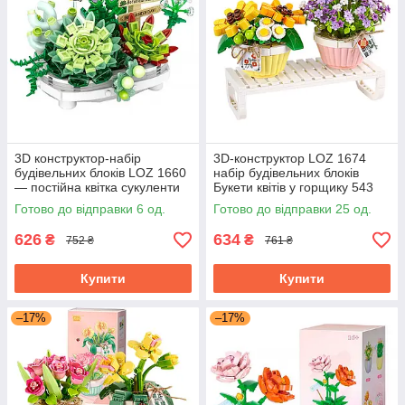
3D конструктор-набір
3D-конструктор LOZ 1674
будівельних блоків LOZ 1660
набір будівельних блоків
— постійна квітка сукуленти
Букети квітів у горщику 543
389 деталей у горщику
деталі пластиковий
Готово до відправки 6 од.
Готово до відправки 25 од.
пластиковий
626
634
₴
₴
752 ₴
761 ₴
Купити
Купити
–17%
–17%