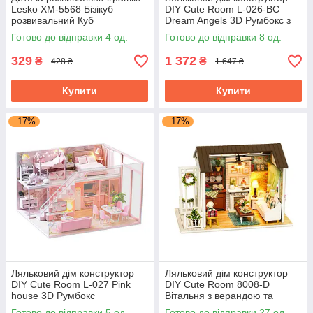
Lesko XM-5568 Бізікуб
DIY Cute Room L-026-BC
розвивальний Куб
Dream Angels 3D Румбокс з
освітленням
Готово до відправки 4 од.
Готово до відправки 8 од.
329
1 372
₴
₴
428 ₴
1 647 ₴
Купити
Купити
–17%
–17%
Ляльковий дім конструктор
Ляльковий дім конструктор
DIY Cute Room L-027 Pink
DIY Cute Room 8008-D
house 3D Румбокс
Вітальня з верандою та
каміном 3D Румбокс
Готово до відправки 5 од.
Готово до відправки 27 од.