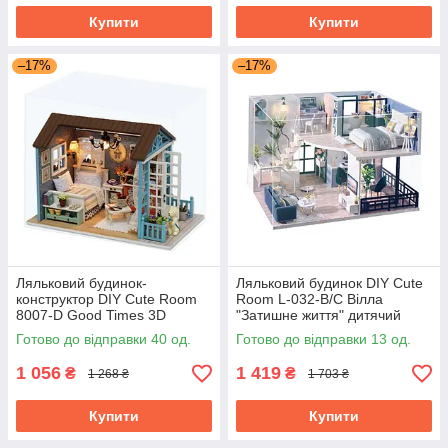
Купити
Купити
–17%
–17%
Ляльковий будинок-
Ляльковий будинок DIY Cute
конструктор DIY Cute Room
Room L-032-B/C Вілла
8007-D Good Times 3D
"Затишне життя" дитячий
Румбокс
конструктор для дівчаток
Готово до відправки 40 од.
Готово до відправки 13 од.
1 056
1 419
₴
₴
1 268 ₴
1 703 ₴
Купити
Купити