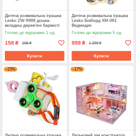
Дитяча розвивальна іграшка
Дитяча розвивальна іграшка
Lesko ZW-9988 дошка-
Lesko Бізіборд XM-081
вкладиш дерев'яні барвисті
Ведмедик
фігурки 15 елементів
багатофункціональний
Готово до відправки 1 од.
Готово до відправки 5 од.
158
999
₴
₴
206 ₴
1 299 ₴
Купити
Купити
–23%
–17%
Дитяча розвивальна іграшка
Ляльковий дім конструктор