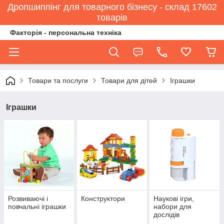
Дропшиппінг для товарного бізнесу - склад 17602
товарів
Факторія - персональна техніка
Товари та послуги
Товари для дітей
Іграшки
Іграшки
Розвиваючі і
Конструктори
Наукові ігри,
повчальні іграшки
набори для
дослідів