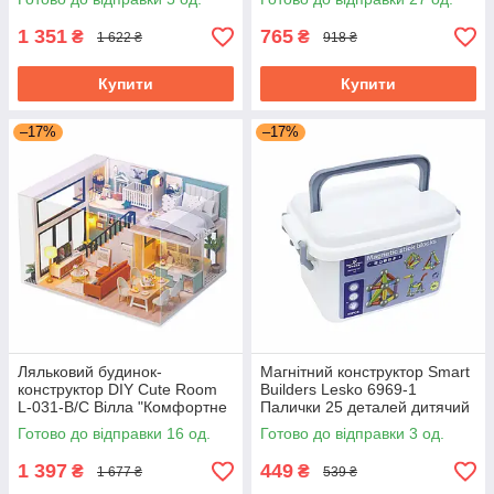
1 351
765
₴
₴
1 622 ₴
918 ₴
Купити
Купити
–17%
–17%
Ляльковий будинок-
Магнітний конструктор Smart
конструктор DIY Cute Room
Builders Lesko 6969-1
L-031-B/C Вілла "Комфортне
Палички 25 деталей дитячий
життя" 3D Румбокс
розвивальний для дрібної
Готово до відправки 16 од.
Готово до відправки 3 од.
моторики
1 397
449
₴
₴
1 677 ₴
539 ₴