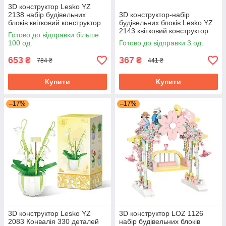
3D конструктор Lesko YZ
2138 набір будівельних
3D конструктор-набір
блоків квітковий конструктор
будівельних блоків Lesko YZ
Орхідея 616 деталей
2143 квітковий конструктор
Готово до відправки більше
Гвоздика 510 деталей
100 од.
Готово до відправки 3 од.
653
367
₴
₴
784 ₴
441 ₴
Купити
Купити
–17%
–17%
3D конструктор Lesko YZ
3D конструктор LOZ 1126
2083 Конвалія 330 деталей
набір будівельних блоків