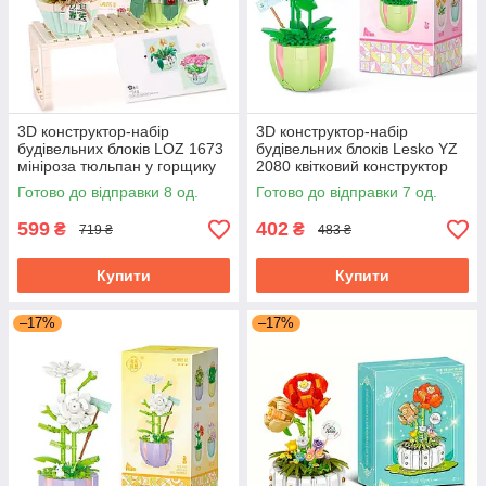
3D конструктор-набір
3D конструктор-набір
будівельних блоків LOZ 1673
будівельних блоків Lesko YZ
мініроза тюльпан у горщику
2080 квітковий конструктор
409 деталей пластиковий
Троянда 330 деталей
Готово до відправки 8 од.
Готово до відправки 7 од.
599
402
₴
₴
719 ₴
483 ₴
Купити
Купити
–17%
–17%