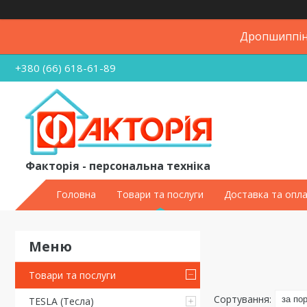
Дропшиппінг
+380 (66) 618-61-89
Факторія - персональна техніка
Головна
Товари та послуги
Доставка та опл
Товари та послуги
TESLA (Тесла)