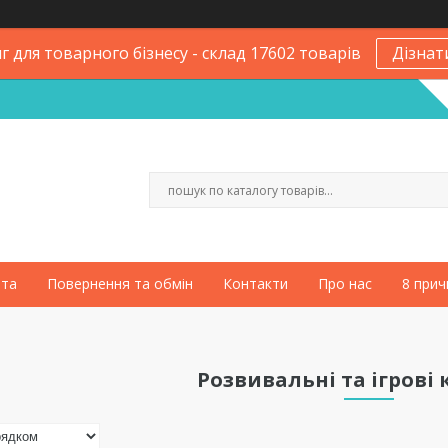
 для товарного бізнесу - склад 17602 товарів
Дізнат
ата
Повернення та обмін
Контакти
Про нас
8 прич
Розвивальні та ігрові