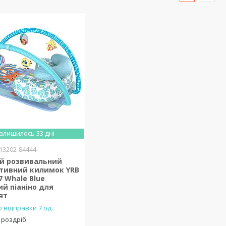
алишилось 33 дні
13202-84444
й розвивальний
ктивний килимок YRB
7 Whale Blue
й піаніно для
ят
 відправки 7 од.
 роздріб