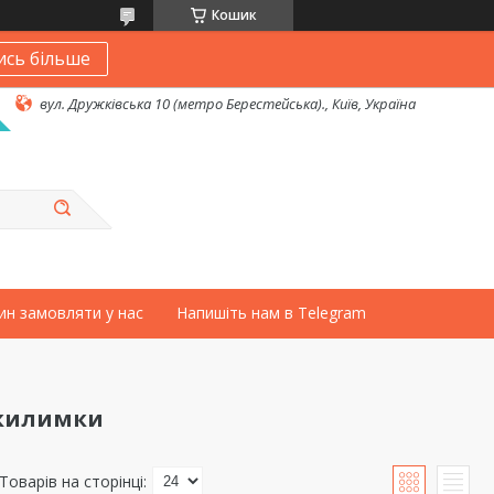
Кошик
ись більше
вул. Дружківська 10 (метро Берестейська)., Київ, Україна
ин замовляти у нас
Напишіть нам в Telegram
 килимки