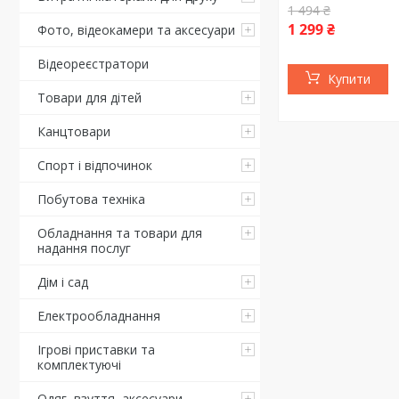
1 494 ₴
1 299 ₴
Фото, відеокамери та аксесуари
Відеореєстратори
Купити
Товари для дітей
Канцтовари
Спорт і відпочинок
Побутова техніка
Обладнання та товари для
надання послуг
Дім і сад
Електрообладнання
Ігрові приставки та
комплектуючі
Одяг, взуття, аксесуари