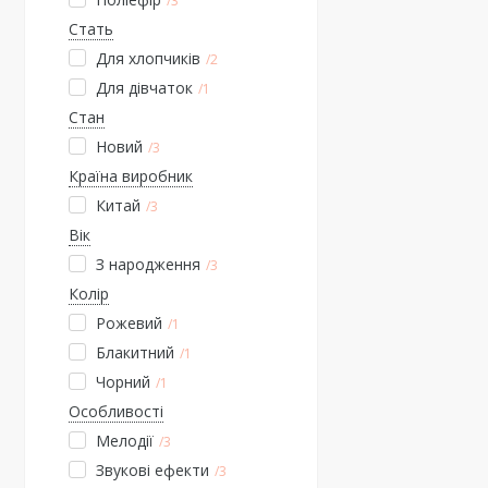
3
Стать
Для хлопчиків
2
Для дівчаток
1
Стан
Новий
3
Країна виробник
Китай
3
Вік
З народження
3
Колір
Рожевий
1
Блакитний
1
Чорний
1
Особливості
Мелодії
3
Звукові ефекти
3