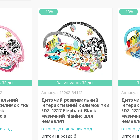
–13%
–13%
 33 дні
Залишилось 33 дні
З
42
13202-84443
вальний
Дитячий розвивальний
Дитячи
килимок YRB
інтерактивний килимок YRB
інтера
nk
SDZ-1817 Elephant Black
SDZ-181
о з
музичний піаніно для
музични
немовлят
немовл
и 7 од.
Готово до відправки 8 од.
Готово до
Оптом і в роздріб
Оптом і в