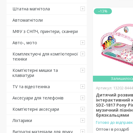
Штатна магнітола
–13%
Автомагнітоли
МФУ з СНПЧ, принтери, сканери
Авто-, мото
Комплектуючі для комп'ютерної
техніки
Комп'ютерні мишки та
клавіатури
Залишилось
TV та відеотехніка
13202-844
Дитячий розви
Аксесуари для телефонів
інтерактивний 
SDZ-1817 Pony Pi
Комп'ютерні аксесуари
музичний піанін
брязкальцями
Ліхтарики
Готово до відправк
Оптом і в роздріб
Витратні матеріали для друку