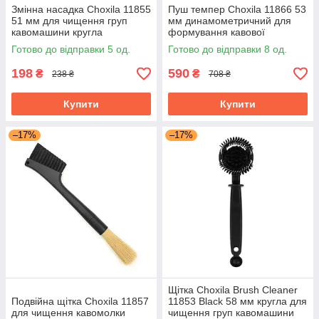
Змінна насадка Choxila 11855
Пуш темпер Choxila 11866 53
51 мм для чищення груп
мм динамометричний для
кавомашини кругла
формування кавової
таблетки неіржавка сталь
Готово до відправки 5 од.
Готово до відправки 8 од.
198
590
₴
₴
238 ₴
708 ₴
Купити
Купити
–17%
–17%
Щітка Choxila Brush Cleaner
Подвійна щітка Choxila 11857
11853 Black 58 мм кругла для
для чищення кавомолки
чищення груп кавомашини