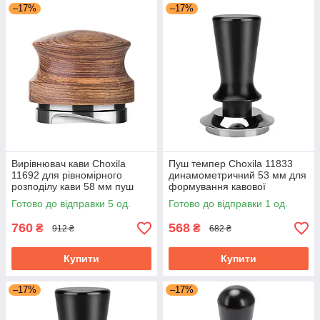
–17%
–17%
Вирівнювач кави Choxila
Пуш темпер Choxila 11833
11692 для рівномірного
динамометричний 53 мм для
розподілу кави 58 мм пуш
формування кавової
темпер
таблетки неіржавка сталь
Готово до відправки 5 од.
Готово до відправки 1 од.
760
568
₴
₴
912 ₴
682 ₴
Купити
Купити
–17%
–17%