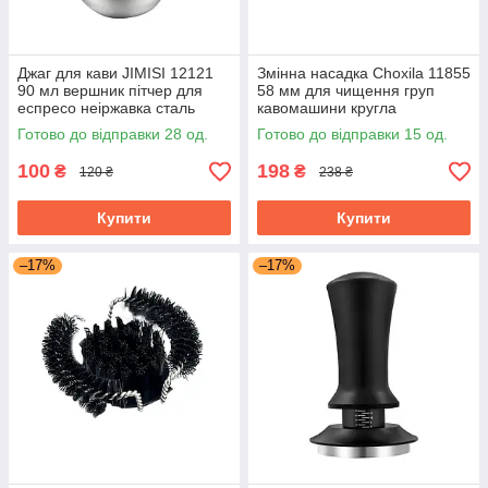
Джаг для кави JIMISI 12121
Змінна насадка Choxila 11855
90 мл вершник пітчер для
58 мм для чищення груп
еспресо неіржавка сталь
кавомашини кругла
Готово до відправки 28 од.
Готово до відправки 15 од.
100
198
₴
₴
120 ₴
238 ₴
Купити
Купити
–17%
–17%