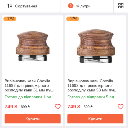
Сортування
0
Фільтри
–17%
–17%
Вирівнювач кави Choxila
Вирівнювач кави Choxila
11692 для рівномірного
11692 для рівномірного
розподілу кави 51 мм пуш
розподілу кави 53 мм пуш
темпер
темпер
Готово до відправки 1 од.
Готово до відправки 5 од.
749
749
₴
₴
899 ₴
899 ₴
Купити
Купити