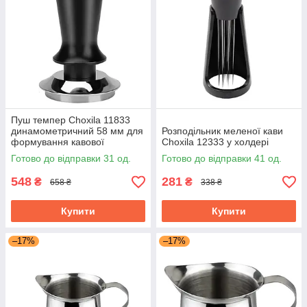
Пуш темпер Choxila 11833
динамометричний 58 мм для
Розподільник меленої кави
формування кавової
Choxila 12333 у холдері
таблетки неіржавка сталь
Готово до відправки 31 од.
Готово до відправки 41 од.
548
281
₴
₴
658 ₴
338 ₴
Купити
Купити
–17%
–17%