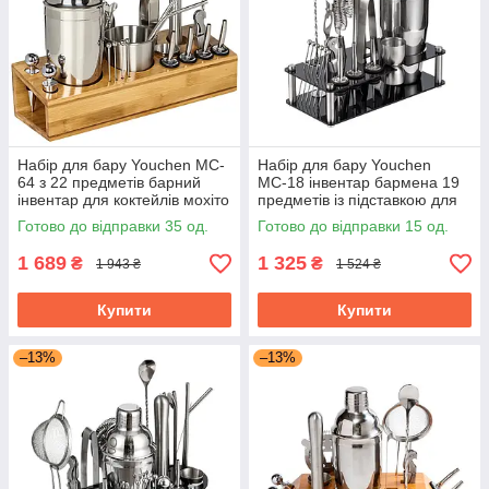
Набір для бару Youchen MC-
Набір для бару Youchen
64 з 22 предметів барний
МС-18 інвентар бармена 19
інвентар для коктейлів мохіто
предметів із підставкою для
коктейлів з аперолем
Готово до відправки 35 од.
Готово до відправки 15 од.
1 689
1 325
₴
₴
1 943 ₴
1 524 ₴
Купити
Купити
–13%
–13%