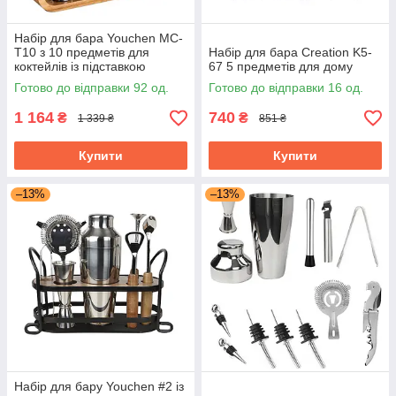
Набір для бара Youchen MC-
T10 з 10 предметів для
Набір для бара Creation K5-
коктейлів із підставкою
67 5 предметів для дому
шейкер джигер мадлер
Готово до відправки 92 од.
Готово до відправки 16 од.
1 164
740
₴
₴
1 339 ₴
851 ₴
Купити
Купити
–13%
–13%
Набір для бару Youchen #2 із