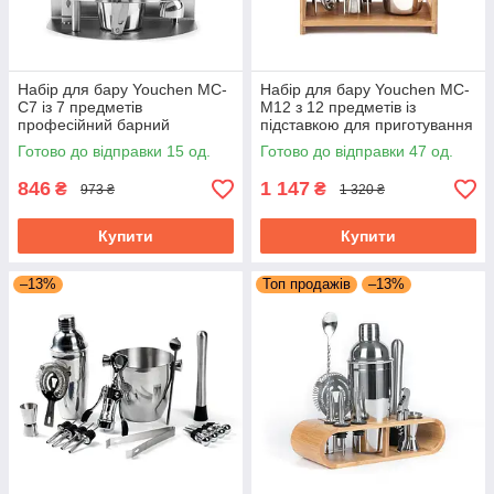
Набір для бару Youchen MC-
Набір для бару Youchen MC-
C7 із 7 предметів
M12 з 12 предметів із
професійний барний
підставкою для приготування
інвентар подарунковий
коктейлів
Готово до відправки 15 од.
Готово до відправки 47 од.
846
1 147
₴
₴
973 ₴
1 320 ₴
Купити
Купити
–13%
Топ продажів
–13%