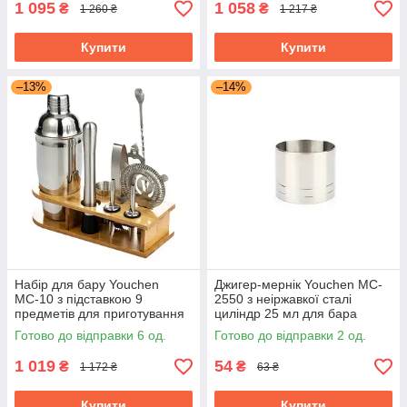
1 095
1 058
₴
₴
1 260 ₴
1 217 ₴
Купити
Купити
–13%
–14%
Набір для бару Youchen
Джигер-мернік Youchen MC-
МС-10 з підставкою 9
2550 з неіржавкої сталі
предметів для приготування
циліндр 25 мл для бара
коктейлів барний
Готово до відправки 6 од.
Готово до відправки 2 од.
1 019
54
₴
₴
1 172 ₴
63 ₴
Купити
Купити