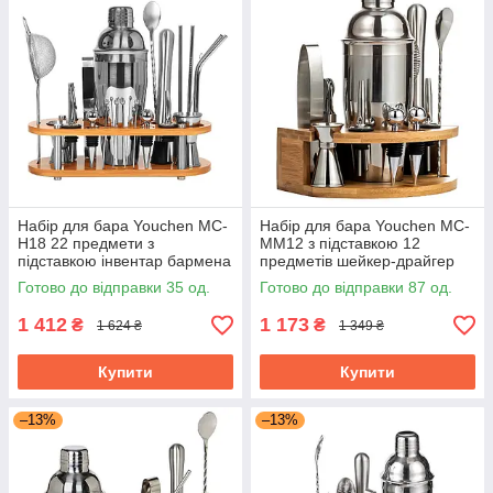
Набір для бара Youchen MC-
Набір для бара Youchen MC-
H18 22 предмети з
MM12 з підставкою 12
підставкою інвентар бармена
предметів шейкер-драйгер
для коктейлів піна кола
гейзер штопор
Готово до відправки 35 од.
Готово до відправки 87 од.
1 412
1 173
₴
₴
1 624 ₴
1 349 ₴
Купити
Купити
–13%
–13%