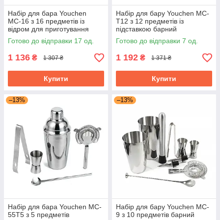
Набір для бара Youchen
Набір для бару Youchen MC-
МС-16 з 16 предметів із
T12 з 12 предметів із
відром для приготування
підставкою барний
охолодження коктейлів
Готово до відправки 17 од.
Готово до відправки 7 од.
1 136
1 192
₴
₴
1 307 ₴
1 371 ₴
Купити
Купити
–13%
–13%
Набір для бара Youchen MC-
Набір для бару Youchen MC-
55T5 з 5 предметів
9 з 10 предметів барний