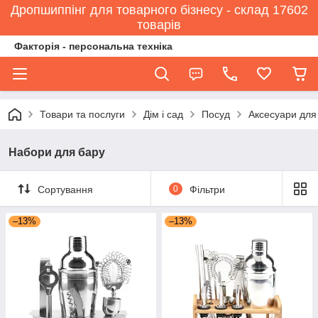
Дропшиппінг для товарного бізнесу - склад 17602
товарів
Факторія - персональна техніка
Товари та послуги
Дім і сад
Посуд
Аксесуари для
Набори для бару
Сортування
0
Фільтри
–13%
–13%