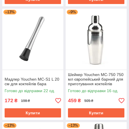
–13%
–9%
Шейкер Youchen MC-750 750
Мадлер Youchen MC-S1 L 20
мл європейський барний для
см для коктейлів бара
приготування коктейлів
Готово до відправки 22 од.
Готово до відправки 16 од.
172
459
₴
₴
198 ₴
505 ₴
Купити
Купити
–13%
–13%