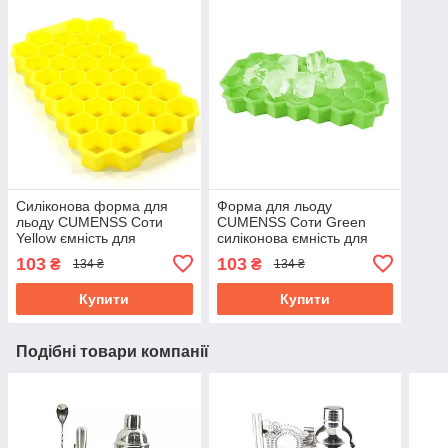
Силіконова форма для
Форма для льоду
льоду CUMENSS Соти
CUMENSS Соти Green
Yellow ємність для
силіконова ємність для
заморожування води
заморожування води
103
103
₴
₴
134 ₴
134 ₴
Купити
Купити
Подібні товари компанії