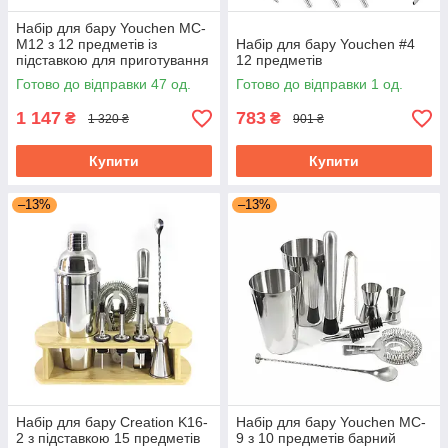
Набір для бару Youchen MC-
M12 з 12 предметів із
Набір для бару Youchen #4
підставкою для приготування
12 предметів
коктейлів
Готово до відправки 47 од.
Готово до відправки 1 од.
1 147
783
₴
₴
1 320 ₴
901 ₴
Купити
Купити
–13%
–13%
Набір для бару Creation K16-
Набір для бару Youchen MC-
2 з підставкою 15 предметів
9 з 10 предметів барний