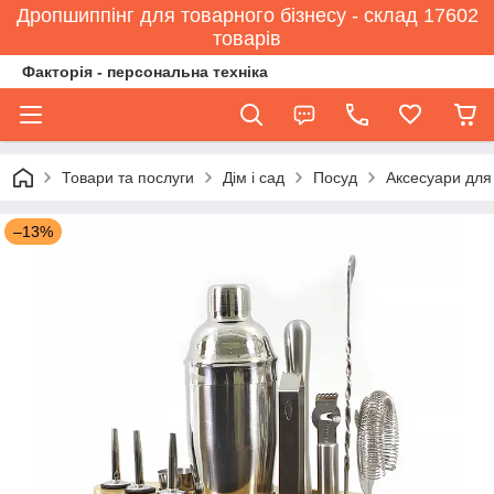
Дропшиппінг для товарного бізнесу - склад 17602
товарів
Факторія - персональна техніка
Товари та послуги
Дім і сад
Посуд
Аксесуари для
–13%