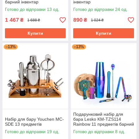
барний інвентар
інвентар
Готово до відправки 13 од.
Готово до відправки 24 од.
1 467
890
₴
₴
1 688 ₴
1 024 ₴
Купити
Купити
–13%
–13%
Подарунковий набір для
Набір для бару Youchen MC-
бара Lesko KM-TZS114
SDE 13 предметів
Rainbow 11 предметів барний
інвентар із нержавіючої сталі
Готово до відправки 19 од.
Готово до відправки 8 од.