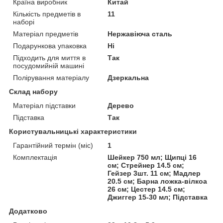
Країна виробник
Китай
Кількість предметів в
11
наборі
Матеріал предметів
Нержавіюча сталь
Подарункова упаковка
Ні
Підходить для миття в
Так
посудомийній машині
Полірування матеріалу
Дзеркальна
Склад набору
Матеріал підставки
Дерево
Підставка
Так
Користувальницькі характеристики
Гарантійний термін (міс)
1
Комплектація
Шейкер 750 мл; Щипці 16
см; Стрейнер 14.5 см;
Гейзер 3шт. 11 см; Мадлер
20.5 см; Барна ложка-вілкоа
26 см; Цестер 14.5 см;
Джиггер 15-30 мл; Підставка
Додатково