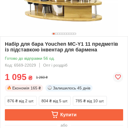
Набір для бара Youchen MC-Y1 11 предметів
із підставкою інвентар для бармена
Готово до відправки 56 од.
Код: 6569-22029
Опт і роздріб
1 095
₴
1 260 ₴
Економія
165 ₴
Залишилось
45 днів
876 ₴
від 2 шт.
804 ₴
від 5 шт.
785 ₴
від 10 шт.
Купити
або