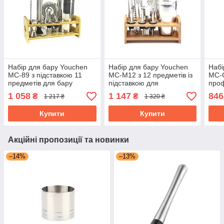
Набір для бару Youchen
Набір для бару Youchen
Набі
MC-89 з підставкою 11
MC-M12 з 12 предметів із
MC-C
предметів для бару
підставкою для
проф
барний інвентар
приготування коктейлів
інве
1 058
1 147
846
₴
₴
1 217 ₴
1 320 ₴
Купити
Купити
Акційні пропозиції та новинки
–14%
–13%