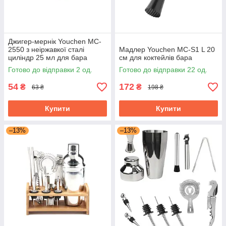
Джигер-мернік Youchen MC-
2550 з неіржавкої сталі
Мадлер Youchen MC-S1 L 20
циліндр 25 мл для бара
см для коктейлів бара
Готово до відправки 2 од.
Готово до відправки 22 од.
54
172
₴
₴
63 ₴
198 ₴
Купити
Купити
–13%
–13%