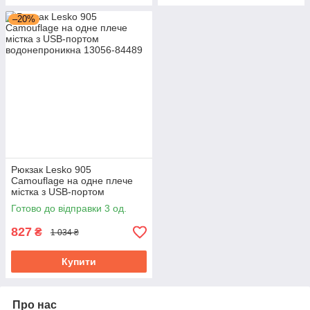
–20%
Рюкзак Lesko 905
Camouflage на одне плече
містка з USB-портом
водонепроникна
Готово до відправки 3 од.
827
₴
1 034 ₴
Купити
Про нас