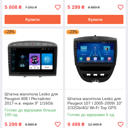
5 608
5 299
₴
₴
7 291 ₴
6 889 ₴
Купити
Купити
–23%
–23%
Штатна магнітола Lesko для
Peugeot 408 I Рестайлінг
Штатна магнітола Lesko для
2017-н.в. екран 9" 1/16Gb
Peugeot 107 I 2005-2009г 10"
Grey/ Wi-Fi Optima GPS
2/32Gb/4G/ Wi-Fi Top GPS
Готово до відправки більше
Android
Android Пежо
100 од.
Готово до відправки 5 од.
5 299
9 499
₴
₴
6 889 ₴
12 349 ₴