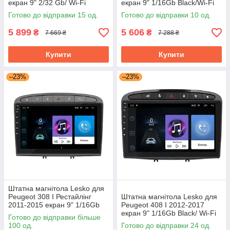
екран 9" 2/32 Gb/ Wi-Fi
екран 9" 1/16Gb Black/Wi-Fi
Optima GPS Android Пожо
Optima GPS Android
Готово до відправки 15 од.
Готово до відправки 10 од.
5 899
5 606
₴
₴
7 669 ₴
7 288 ₴
Купити
Купити
–23%
–23%
Штатна магнітола Lesko для
Peugeot 308 I Рестайлінг
Штатна магнітола Lesko для
2011-2015 екран 9" 1/16Gb
Peugeot 408 I 2012-2017
Grey/Wi-Fi Optima GPS
екран 9" 1/16Gb Black/ Wi-Fi
Готово до відправки більше
Android
Optima GPS Android Пежо
100 од.
Готово до відправки 24 од.