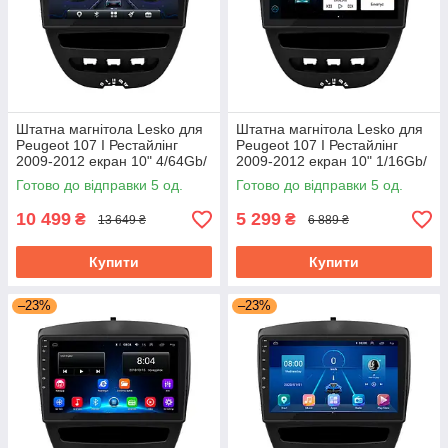
Штатна магнітола Lesko для
Штатна магнітола Lesko для
Peugeot 107 I Рестайлінг
Peugeot 107 I Рестайлінг
2009-2012 екран 10" 4/64Gb/
2009-2012 екран 10" 1/16Gb/
4G/ Wi-Fi/ CarPlay Top
Wi-Fi Optima GPS Android
Готово до відправки 5 од.
Готово до відправки 5 од.
10 499
5 299
₴
₴
13 649 ₴
6 889 ₴
Купити
Купити
–23%
–23%