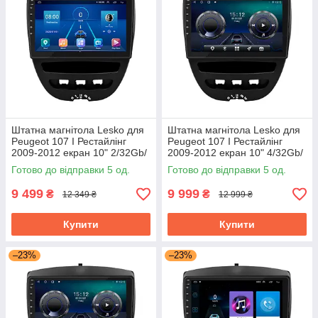
Штатна магнітола Lesko для
Штатна магнітола Lesko для
Peugeot 107 I Рестайлінг
Peugeot 107 I Рестайлінг
2009-2012 екран 10" 2/32Gb/
2009-2012 екран 10" 4/32Gb/
4G/ Wi-Fi Top GPS Android
4G/ Wi-Fi/ CarPlay Top
Готово до відправки 5 од.
Готово до відправки 5 од.
9 499
9 999
₴
₴
12 349 ₴
12 999 ₴
Купити
Купити
–23%
–23%