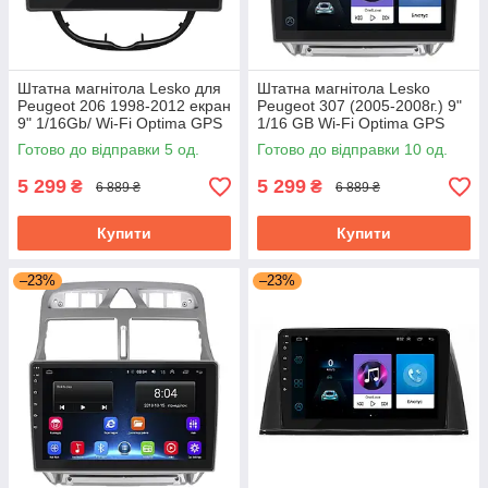
Штатна магнітола Lesko для
Штатна магнітола Lesko
Peugeot 206 1998-2012 екран
Peugeot 307 (2005-2008г.) 9"
9" 1/16Gb/ Wi-Fi Optima GPS
1/16 GB Wi-Fi Optima GPS
Android Пожо
Android 8.1 Can модуль Пежо
Готово до відправки 5 од.
Готово до відправки 10 од.
5 299
5 299
₴
₴
6 889 ₴
6 889 ₴
Купити
Купити
–23%
–23%