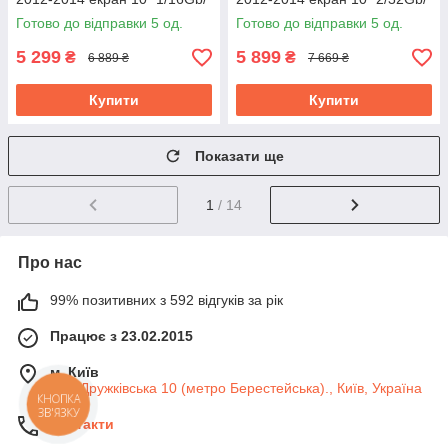
Wi-Fi Optima GPS Android
Wi-Fi Optima GPS Android
Готово до відправки 5 од.
Готово до відправки 5 од.
5 299
5 899
₴
₴
6 889 ₴
7 669 ₴
Купити
Купити
Показати ще
1
/ 14
Про нас
99% позитивних з 592 відгуків за рік
Працює з 23.02.2015
м. Київ
вул. Дружківська 10 (метро Берестейська)., Київ, Україна
КНОПКА
ЗВ'ЯЗКУ
Контакти