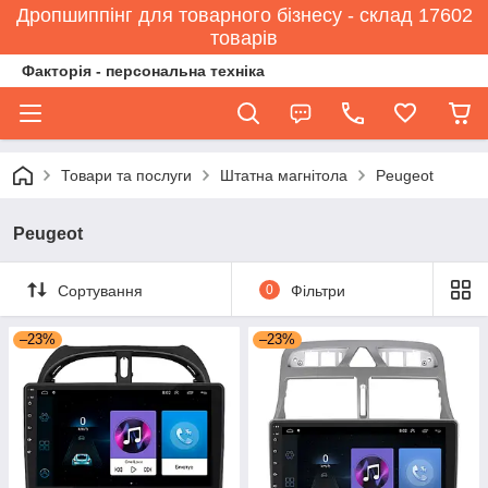
Дропшиппінг для товарного бізнесу - склад 17602
товарів
Факторія - персональна техніка
Товари та послуги
Штатна магнітола
Peugeot
Peugeot
Сортування
0
Фільтри
–23%
–23%