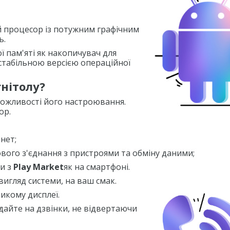
й процесор із потужним графічним
ь.
 пам'яті як накопичувач для
стабільною версією операційної
нітолу?
а можливості його настроювання.
ор.
рнет;
вого з'єднання з пристроями та обміну даними;
и з
Play Market
як на смартфоні.
игляд системи, на ваш смак.
ликому дисплеї
.
дайте на дзвінки, не відвертаючи