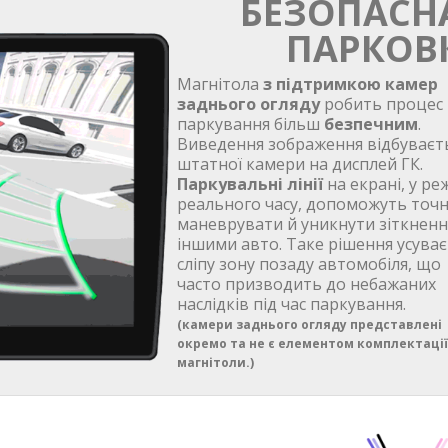
БЕЗОПАСН
ПАРКОВ
Магнітола
з підтримкою камер
заднього огляду
робить процес
паркування більш
безпечним
.
Виведення зображення відбуваєть
штатної камери на дисплей ГК.
Паркувальні лінії
на екрані, у ре
реального часу, допоможуть точ
маневрувати й уникнути зіткненн
іншими авто. Таке рішення усуває
сліпу зону позаду автомобіля, що
часто призводить до небажаних
наслідків під час паркування.
(
камери заднього огляду представлені
окремо та не є елементом комплектації
магнітоли.
)