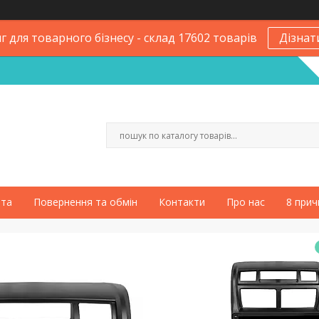
 для товарного бізнесу - склад 17602 товарів
Дізнат
ата
Повернення та обмін
Контакти
Про нас
8 прич