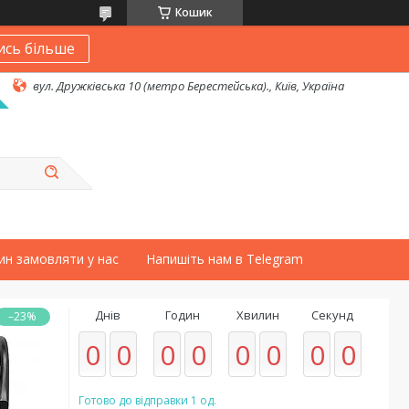
Кошик
ись більше
вул. Дружківська 10 (метро Берестейська)., Київ, Україна
ин замовляти у нас
Напишіть нам в Telegram
Днів
Годин
Хвилин
Секунд
–23%
0
0
0
0
0
0
0
0
Готово до відправки 1 од.