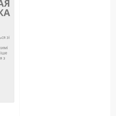
АЯ
КА
ся зі
жимі
ніше
я з