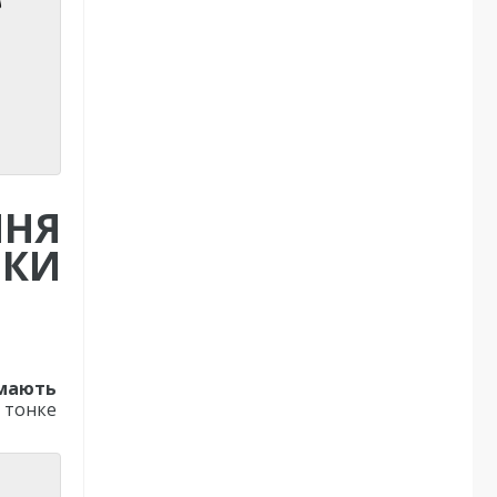
ННЯ
ИКИ
 мають
 тонке