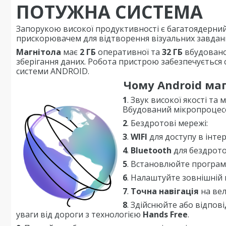
ПОТУЖНА СИСТЕМА
Запорукою високої продуктивності є багатоядерни
прискорювачем для відтворення візуальних завдан
Магнітола
має
2 ГБ
оперативної та
32 ГБ
вбудованої
зберігання даних. Робота пристрою забезпечується 
системи ANDROID.
Чому Android маг
1
. Звук високої якості т
Вбудований мікропроцес
2
. Бездротові мережі:
3
.
WIFI
для доступу в інте
4
.
Bluetooth
для бездрото
5
.
Встановлюйте програм
6
.
Налаштуйте зовнішній в
7
.
Точна навігація
на ве
8
.
Здійснюйте або відпові
уваги від дороги з технологією
Hands Free
.