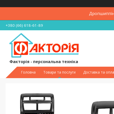
Дропшиппінг
+380 (66) 618-61-89
Факторія - персональна техніка
Головна
Товари та послуги
Доставка та опл