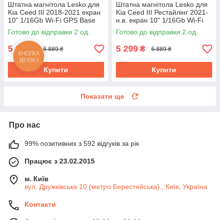
Штатна магнітола Lesko для
Штатна магнітола Lesko для
Kia Ceed III 2018-2021 екран
Kia Ceed III Рестайлінг 2021-
10" 1/16Gb Wi-Fi GPS Base
н.в. екран 10" 1/16Gb Wi-Fi
Кіа Сид
GPS Base Кіа Сид
Готово до відправки 2 од.
Готово до відправки 2 од.
5 299
5 299
₴
₴
6 889 ₴
6 889 ₴
Купити
Купити
Показати ще
Про нас
99% позитивних з 592 відгуків за рік
Працює з 23.02.2015
м. Київ
вул. Дружківська 10 (метро Берестейська)., Київ, Україна
Контакти