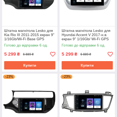
Штатна магнітола Lesko для
Штатна магнітола Lesko для
Kia Rio III 2011-2015 екран 9"
Hyundai Accent V 2017-н.в.
1/16Gb/Wi-Fi Base GPS
екран 9" 1/16Gb/ Wi-Fi GPS
Android кіа
Готово до відправки 6 од.
Готово до відправки 6 од.
5 299
5 299
₴
₴
6 889 ₴
6 889 ₴
Купити
Купити
–23%
–23%