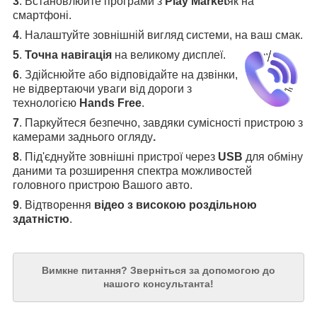
3
.
Встановлюйте програми з
Play Market
як на
смартфоні.
4
.
Налаштуйте зовнішній вигляд системи, на ваш смак.
5
.
Точна навігація
на великому дисплеї
.
6
.
Здійснюйте або відповідайте на дзвінки,
не відвертаючи уваги від дороги з
технологією
Hands Free
.
7
. Паркуйтеся безпечно, завдяки сумісності пристрою з
камерами заднього огляду
.
8
. Під'єднуйте зовнішні пристрої через
USB
для обміну
даними та розширення спектра можливостей
головного пристрою Вашого авто.
9
. Відтворення
відео з високою роздільною
здатністю
.
Вимкне питання?
Зверніться за допомогою до
нашого консультанта!