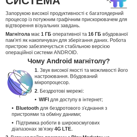
СИСТЕМА
Запорукою високої продуктивності є багатоядерний
процесор із потужним графічним прискорювачем для
відтворення візуальних завдань.
Магнітола
має
1 ГБ
оперативної та
16 ГБ
вбудованої
пам'яті як накопичувач для зберігання даних. Робота
пристрою забезпечується стабільною версією
операційної системи ANDROID.
Чому Android магнітолу?
1
. Звук високої якості та можливості його
настроювання. Вбудований
мікропроцесор.
2
. Бездротові мережі:
WIFI
для доступу в інтернет;
Bluetooth
для бездротового з'єднання з
пристроями та обміну даними;
Підтримка роботи в широкосмугових
діапазонах зв'язку
4G LTE.