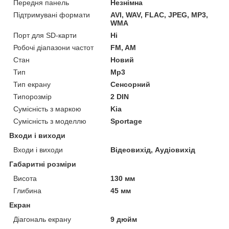
Передня панель
Незнімна
Підтримувані формати
AVI, WAV, FLAC, JPEG, MP3,
WMA
Порт для SD-карти
Ні
Робочі діапазони частот
FM, AM
Стан
Новий
Тип
Mp3
Тип екрану
Сенсорний
Типорозмір
2 DIN
Сумісність з маркою
Kia
Сумісність з моделлю
Sportage
Входи і виходи
Входи і виходи
Відеовихід, Аудіовихід
Габаритні розміри
Висота
130 мм
Глибина
45 мм
Екран
Діагональ екрану
9 дюйм