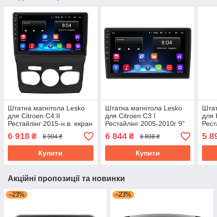
Штатна магнітола Lesko
Штатна магнітола Lesko
Штат
для Citroen C4 II
для Citroen C3 I
для 
Рестайлінг 2015-н.в. екран
Рестайлінг 2005-2010г 9"
Рест
10" 2/32Gb Base Wi-Fi
2/32Gb Wi-Fi Base GPS
екра
6 918
6 844
5 8
₴
₴
8 994 ₴
8 898 ₴
GPS Android
Android
Base
Купити
Купити
Акційні пропозиції та новинки
–23%
–23%