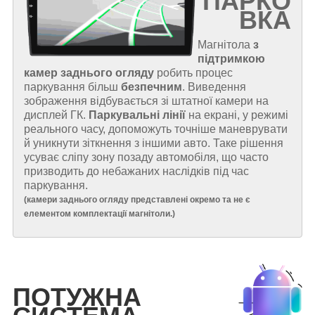
ПАРКО
ВКА
Магнітола
з
підтримкою
камер заднього огляду
робить процес
паркування більш
безпечним
. Виведення
зображення відбувається зі штатної камери на
дисплей ГК.
Паркувальні лінії
на екрані, у режимі
реального часу, допоможуть точніше маневрувати
й уникнути зіткнення з іншими авто. Таке рішення
усуває сліпу зону позаду автомобіля, що часто
призводить до небажаних наслідків під час
паркування.
(
камери заднього огляду представлені окремо та не є
елементом комплектації магнітоли.
)
ПОТУЖНА