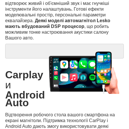
відтворює живий і об'ємніший звук і має гнучкіші
інструменти його налаштувань. Готові ефекти
моделювальні простір, персональні параметри
еквалайзера.
Деякі моделі автомагнітол Lesko
мають вбудований DSP процесор
, що робить
можливим тонке настроювання акустики салону
Вашого авто.
Carplay
и
Android
Auto
Відтворення робочого стола вашого смартфона на
екрані магнітоли. Підтримка технології CarPlay і
Android Auto дають змогу використовувати деякі