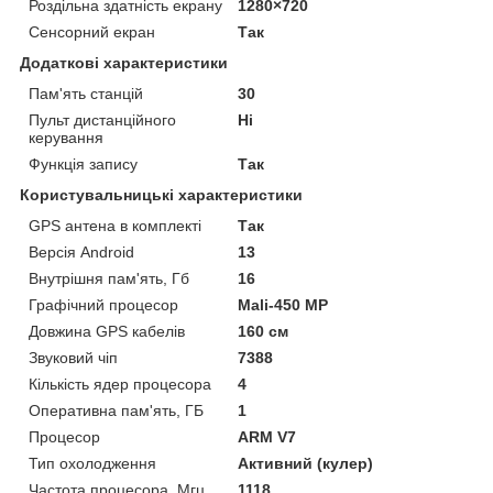
Роздільна здатність екрану
1280×720
Сенсорний екран
Так
Додаткові характеристики
Пам'ять станцій
30
Пульт дистанційного
Ні
керування
Функція запису
Так
Користувальницькі характеристики
GPS антена в комплекті
Так
Версія Android
13
Внутрішня пам'ять, Гб
16
Графічний процесор
Mali-450 MP
Довжина GPS кабелів
160 см
Звуковий чіп
7388
Кількість ядер процесора
4
Оперативна пам'ять, ГБ
1
Процесор
ARM V7
Тип охолодження
Активний (кулер)
Частота процесора, Мгц
1118