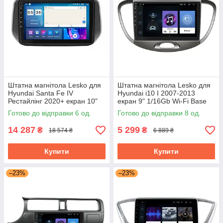
Штатна магнітола Lesko для
Штатна магнітола Lesko для
Hyundai Santa Fe IV
Hyundai i10 I 2007-2013
Рестайлінг 2020+ екран 10"
екран 9" 1/16Gb Wi-Fi Base
4/64Gb CarPlay 4G Wi-Fi GPS
Хюндай Android
Готово до відправки 6 од.
Готово до відправки 8 од.
Prime
14 287
5 299
₴
₴
18 574 ₴
6 889 ₴
Купити
Купити
–23%
–23%