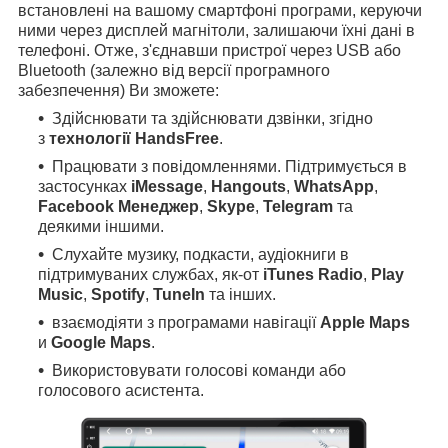
встановлені на вашому смартфоні програми, керуючи
ними через дисплей магнітоли, залишаючи їхні дані в
телефоні. Отже, з'єднавши пристрої через USB або
Bluetooth (залежно від версії програмного
забезпечення) Ви зможете:
Здійснювати та здійснювати дзвінки, згідно
з
технології HandsFree
.
Працювати з повідомленнями. Підтримується в
застосунках
iMessage
,
Hangouts
,
WhatsApp
,
Facebook Менеджер
,
Skype
,
Telegram
та
деякими іншими.
Слухайте музику, подкасти, аудіокниги в
підтримуваних службах, як-от
iTunes Radio
,
Play
Music
,
Spotify
,
TuneIn
та інших.
взаємодіяти з програмами навігації
Apple Maps
и
Google Maps
.
Використовувати голосові команди або
голосового асистента.