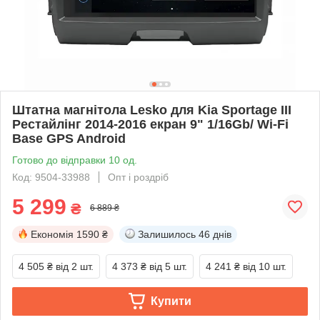
Штатна магнітола Lesko для Kia Sportage III
Рестайлінг 2014-2016 екран 9" 1/16Gb/ Wi-Fi
Base GPS Android
Готово до відправки 10 од.
Код: 9504-33988
Опт і роздріб
5 299
₴
6 889 ₴
Економія
1590 ₴
Залишилось
46 днів
4 505 ₴
від 2 шт.
4 373 ₴
від 5 шт.
4 241 ₴
від 10 шт.
Купити