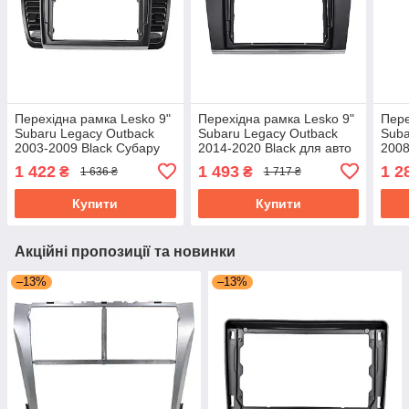
Перехідна рамка Lesko 9"
Перехідна рамка Lesko 9"
Пере
Subaru Legacy Outback
Subaru Legacy Outback
Suba
2003-2009 Black Субару
2014-2020 Black для авто
2008
Субару
Суб
1 422
1 493
1 2
₴
₴
1 636 ₴
1 717 ₴
Купити
Купити
Акційні пропозиції та новинки
–13%
–13%