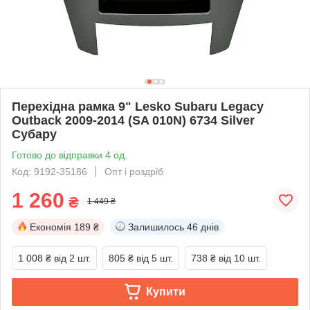
Перехідна рамка 9" Lesko Subaru Legacy
Outback 2009-2014 (SA 010N) 6734 Silver
Субару
Готово до відправки 4 од.
Код: 9192-35186
Опт і роздріб
1 260
₴
1 449 ₴
Економія
189 ₴
Залишилось
46 днів
1 008 ₴
від 2 шт.
805 ₴
від 5 шт.
738 ₴
від 10 шт.
Купити