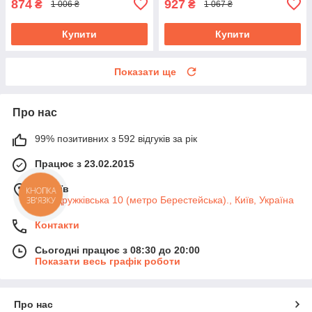
874
927
₴
₴
1 006 ₴
1 067 ₴
Купити
Купити
Показати ще
Про нас
99% позитивних з 592 відгуків за рік
Працює з 23.02.2015
м. Київ
КНОПКА
вул. Дружківська 10 (метро Берестейська)., Київ, Україна
ЗВ'ЯЗКУ
Контакти
Сьогодні працює з 08:30 до 20:00
Показати весь графік роботи
Про нас