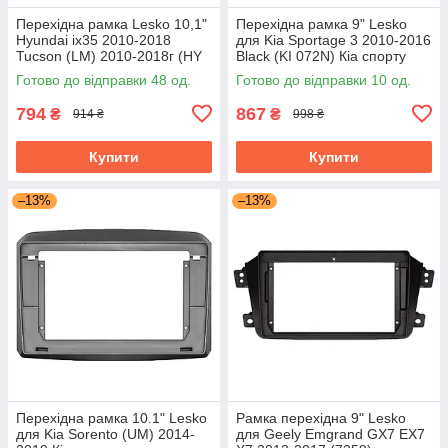
Перехідна рамка Lesko 10,1"
Перехідна рамка 9" Lesko
Hyundai ix35 2010-2018
для Kia Sportage 3 2010-2016
Tucson (LM) 2010-2018г (HY
Black (KI 072N) Кіа спорту
136T) Black
Готово до відправки 48 од.
Готово до відправки 10 од.
794
867
₴
₴
914 ₴
998 ₴
Купити
Купити
–13%
–13%
Перехідна рамка 10.1" Lesko
Рамка перехідна 9" Lesko
для Kia Sorento (UM) 2014-
для Geely Emgrand GX7 EX7