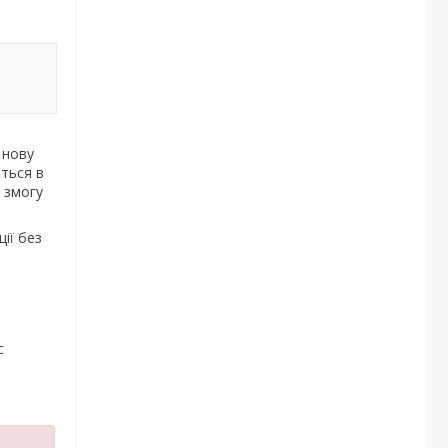
 нову
ються в
 змогу
ії без
с