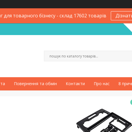
 для товарного бізнесу - склад 17602 товарів
Дізнат
ата
Повернення та обмін
Контакти
Про нас
8 прич