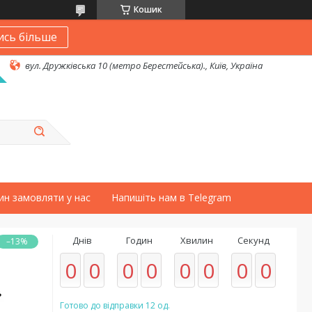
Кошик
ись більше
вул. Дружківська 10 (метро Берестейська)., Київ, Україна
ин замовляти у нас
Напишіть нам в Telegram
Днів
Годин
Хвилин
Секунд
–13%
0
0
0
0
0
0
0
0
Готово до відправки 12 од.