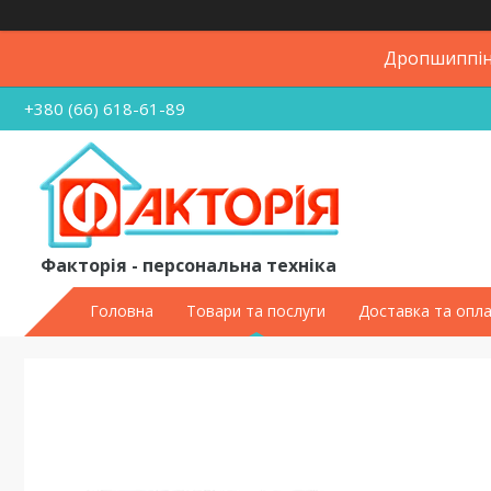
Дропшиппінг
+380 (66) 618-61-89
Факторія - персональна техніка
Головна
Товари та послуги
Доставка та опл