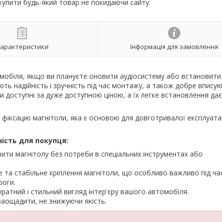
 купити будь-який товар не покидаючи сайту.
арактеристики
Інформація для замовлення
мобіля, якщо ви плануєте оновити аудіосистему або встановити
ють надійність і зручність під час монтажу, а також добре впису
и доступні за дуже доступною ціною, а їх легке встановлення дає
фіксацію магнітоли, яка є основою для довготривалої експлуатац
ість для покупця:
ити магнітолу без потреби в спеціальних інструментах або
 та стабільне кріплення магнітоли, що особливо важливо під ча
роги.
куратний і стильний вигляд інтер'єру вашого автомобіля.
заощадити, не знижуючи якість.