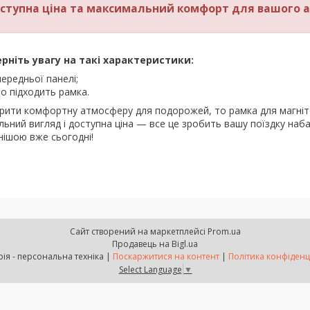
оступна ціна та максимальний комфорт для вашого а
рніть увагу на такі характеристики:
ередньої панелі;
то підходить рамка.
творити комфортну атмосферу для подорожей, то рамка для магні
ильний вигляд і доступна ціна — все це зробить вашу поїздку наб
ішою вже сьогодні!
Сайт створений на маркетплейсі
Prom.ua
Продавець на Bigl.ua
Факторія - персональна техніка |
Поскаржитися на контент
|
Політика конфіденц
Select Language
▼