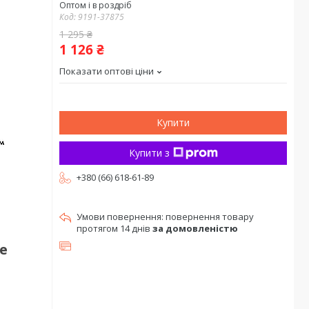
Оптом і в роздріб
Код:
9191-37875
1 295 ₴
1 126 ₴
Показати оптові ціни
Купити
Купити з
+380 (66) 618-61-89
повернення товару
протягом 14 днів
за домовленістю
ле