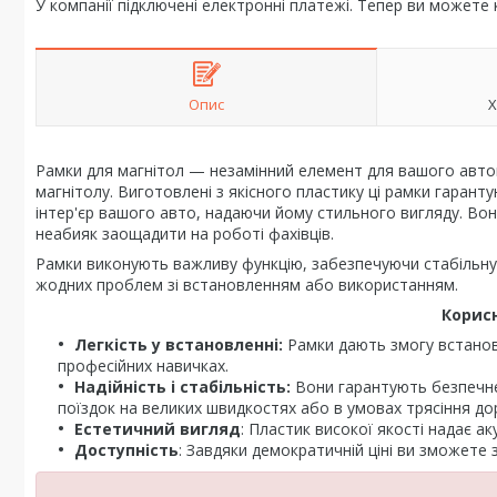
У компанії підключені електронні платежі. Тепер ви можете
Опис
Х
Рамки для магнітол — незамінний елемент для вашого авто
магнітолу. Виготовлені з якісного пластику ці рамки гаранту
інтер'єр вашого авто, надаючи йому стильного вигляду. Вон
неабияк заощадити на роботі фахівців.
Рамки виконують важливу функцію, забезпечуючи стабільну 
жодних проблем зі встановленням або використанням.
Корисн
Легкість у встановленні:
Рамки дають змогу встанов
професійних навичках.
Надійність і стабільність:
Вони гарантують безпечне
поїздок на великих швидкостях або в умовах трясіння до
Естетичний вигляд
: Пластик високої якості надає а
Доступність
: Завдяки демократичній ціні ви зможете 