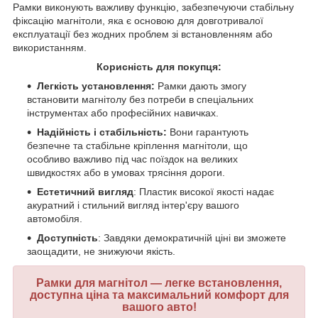
Рамки виконують важливу функцію, забезпечуючи стабільну
фіксацію магнітоли, яка є основою для довготривалої
експлуатації без жодних проблем зі встановленням або
використанням.
Корисність для покупця:
Легкість установлення:
Рамки дають змогу
встановити магнітолу без потреби в спеціальних
інструментах або професійних навичках.
Надійність і стабільність:
Вони гарантують
безпечне та стабільне кріплення магнітоли, що
особливо важливо під час поїздок на великих
швидкостях або в умовах трясіння дороги.
Естетичний вигляд
: Пластик високої якості надає
акуратний і стильний вигляд інтер'єру вашого
автомобіля.
Доступність
: Завдяки демократичній ціні ви зможете
заощадити, не знижуючи якість.
Рамки для магнітол — легке встановлення,
доступна ціна та максимальний комфорт для
вашого авто!