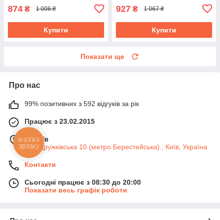
874
927
₴
₴
1 006 ₴
1 067 ₴
Купити
Купити
Показати ще
Про нас
99% позитивних з 592 відгуків за рік
Працює з 23.02.2015
м. Київ
КНОПКА
ЗВ'ЯЗКУ
вул. Дружківська 10 (метро Берестейська)., Київ, Україна
Контакти
Сьогодні працює з 08:30 до 20:00
Показати весь графік роботи