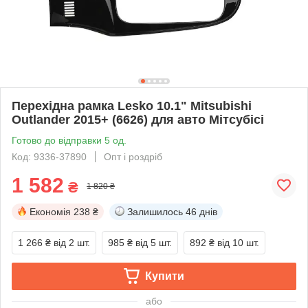
Перехідна рамка Lesko 10.1" Mitsubishi
Outlander 2015+ (6626) для авто Мітсубісі
Готово до відправки 5 од.
Код: 9336-37890
Опт і роздріб
1 582
₴
1 820 ₴
Економія
238 ₴
Залишилось
46 днів
1 266 ₴
від 2 шт.
985 ₴
від 5 шт.
892 ₴
від 10 шт.
Купити
або