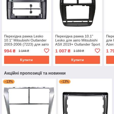
Перехідна рамка Lesko
Перехідна рамка 10.1"
Пере
10.1" Mitsubishi Outlander
Lesko для авто Mitsubishi
для 
2003-2006 (7223) для авто
ASX 2019+ Outlander Sport
Azer
Мітсубіші
2019+ (5398)
994
1 007
1 7
₴
₴
1 144 ₴
1 159 ₴
Купити
Купити
Акційні пропозиції та новинки
–13%
–13%