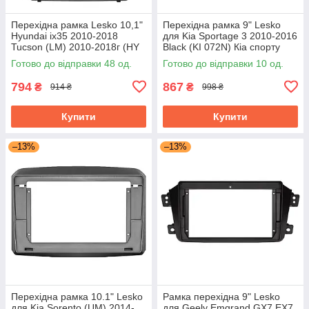
Перехідна рамка Lesko 10,1"
Перехідна рамка 9" Lesko
Hyundai ix35 2010-2018
для Kia Sportage 3 2010-2016
Tucson (LM) 2010-2018г (HY
Black (KI 072N) Кіа спорту
136T) Black
Готово до відправки 48 од.
Готово до відправки 10 од.
794
867
₴
₴
914 ₴
998 ₴
Купити
Купити
–13%
–13%
Перехідна рамка 10.1" Lesko
Рамка перехідна 9" Lesko
для Kia Sorento (UM) 2014-
для Geely Emgrand GX7 EX7