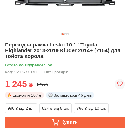
Перехідна рамка Lesko 10.1" Toyota
Highlander 2013-2019 Kluger 2014+ (7154) для
Тойота Корола
Готово до відправки 9 од.
Код: 9293-37930
Опт і роздріб
1 245
₴
1 432 ₴
Економія
187 ₴
Залишилось
46 днів
996 ₴
від 2 шт.
824 ₴
від 5 шт.
766 ₴
від 10 шт.
Купити