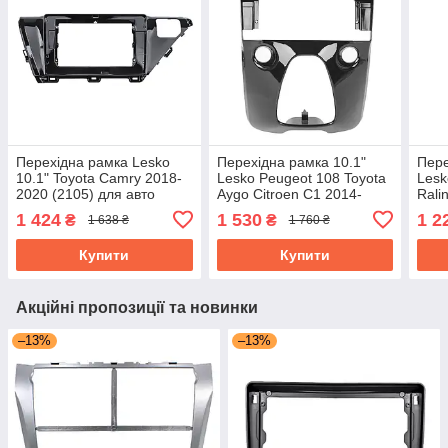
Перехідна рамка Lesko
Перехідна рамка 10.1"
Пере
10.1" Toyota Camry 2018-
Lesko Peugeot 108 Toyota
Lesk
2020 (2105) для авто
Aygo Citroen C1 2014-
Rali
Тойота Камрі
2021 (3869) Пежо Тойота
Тойо
1 424
1 530
1 2
₴
₴
1 638 ₴
1 760 ₴
Сітроен
Купити
Купити
Акційні пропозиції та новинки
–13%
–13%