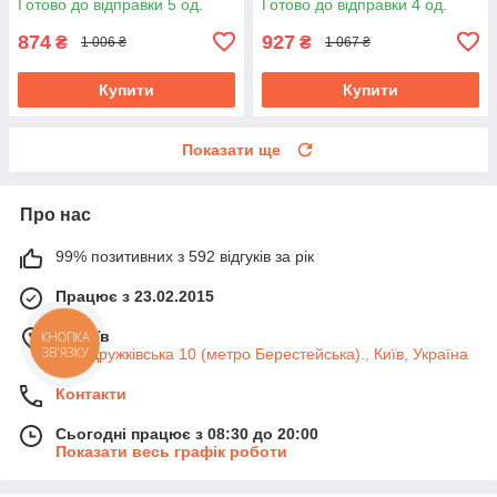
Готово до відправки 5 од.
Готово до відправки 4 од.
874
927
₴
₴
1 006 ₴
1 067 ₴
Купити
Купити
Показати ще
Про нас
99% позитивних з 592 відгуків за рік
Працює з 23.02.2015
м. Київ
КНОПКА
ЗВ'ЯЗКУ
вул. Дружківська 10 (метро Берестейська)., Київ, Україна
Контакти
Сьогодні працює з 08:30 до 20:00
Показати весь графік роботи