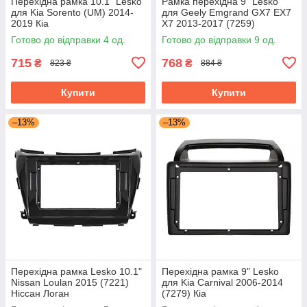
Перехідна рамка 10.1" Lesko
Рамка перехідна 9" Lesko
для Kia Sorento (UM) 2014-
для Geely Emgrand GX7 EX7
2019 Кіа
X7 2013-2017 (7259)
Готово до відправки 4 од.
Готово до відправки 9 од.
715
768
₴
₴
823 ₴
884 ₴
Купити
Купити
–13%
–13%
Перехідна рамка Lesko 10.1"
Перехідна рамка 9" Lesko
Nissan Loulan 2015 (7221)
для Kia Carnival 2006-2014
Ніссан Логан
(7279) Кіа