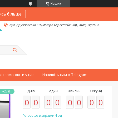
Кошик
ись більше
вул. Дружківська 10 (метро Берестейська)., Київ, Україна
ин замовляти у нас
Напишіть нам в Telegram
Днів
Годин
Хвилин
Секунд
–23%
0
0
0
0
0
0
0
0
Готово до відправки 4 од.