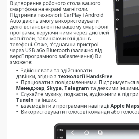
Відтворення робочого стола вашого
смартфона на екрані магнітоли.
Підтримка технології CarPlay і Android
Auto дають змогу використовувати
деякі встановлені на вашому смартфоні
програми, керуючи ними через дисплей
магнітоли, залишаючи їхні дані в
телефоні. Отже, з'єднавши пристрої
через USB або Bluetooth (залежно від
версії програмного забезпечення) Ви
зможете:
Здійснювати та здійснювати
дзвінки, згідно з
технології HandsFree
.
Працювати з повідомленнями. Підтримується в
Менеджер
,
Skype
,
Telegram
та деякими іншими.
Слухайте музику, подкасти, аудіокниги в підтр
TuneIn
та інших.
взаємодіяти з програмами навігації
Apple Map
Використовувати голосові команди або голосов