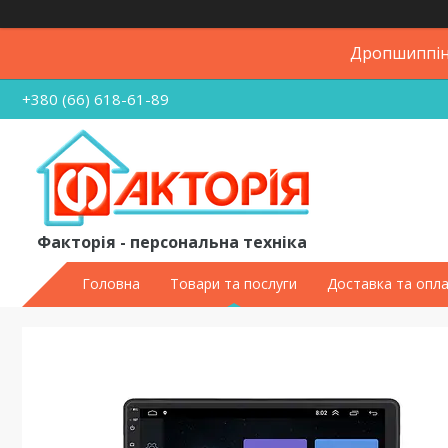
Дропшиппінг
+380 (66) 618-61-89
Факторія - персональна техніка
Головна
Товари та послуги
Доставка та опл