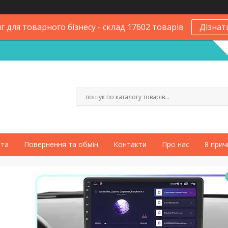
 для товарного бізнесу - склад 17602 товарів
Дізнат
ата
Повернення та обмін
Контакти
Про нас
8 прич