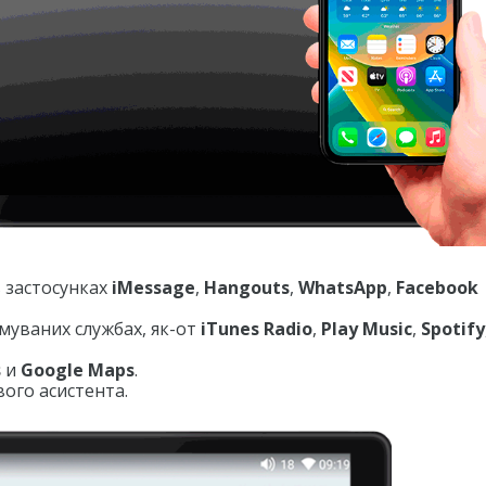
 застосунках
iMessage
,
Hangouts
,
WhatsApp
,
Facebook
имуваних службах, як-от
iTunes Radio
,
Play Music
,
Spotify
s
и
Google Maps
.
ого асистента.