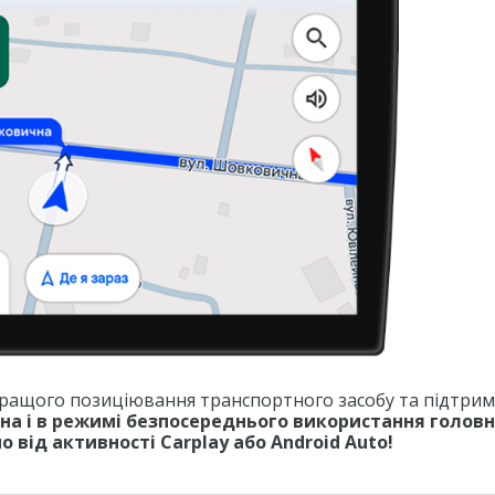
 кращого позиціювання транспортного засобу та підтри
пна і в режимі безпосереднього використання голов
 від активності Carplay або Android Auto!