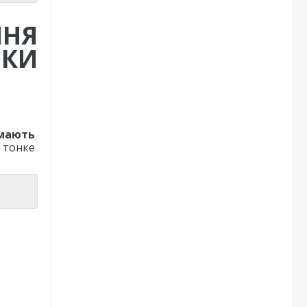
ННЯ
ИКИ
 мають
 тонке