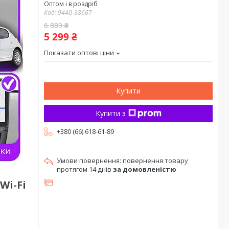
Оптом і в роздріб
Код:
9440-38667
6 889 ₴
5 299 ₴
Показати оптові ціни
Купити
Купити з
+380 (66) 618-61-89
повернення товару
протягом 14 днів
за домовленістю
Wi-Fi