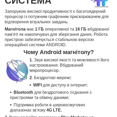
СИСТЕМА
Запорукою високої продуктивності є багатоядерний
процесор із потужним графічним прискорювачем для
відтворення візуальних завдань.
Магнітола
має
1 ГБ
оперативної та
16 ГБ
вбудованої
пам'яті як накопичувач для зберігання даних. Робота
пристрою забезпечується стабільною версією
операційної системи ANDROID.
Чому Android магнітолу?
1
. Звук високої якості та можливості його
настроювання. Вбудований
мікропроцесор.
2
. Бездротові мережі:
WIFI
для доступу в інтернет;
Bluetooth
для бездротового з'єднання з
пристроями та обміну даними;
Підтримка роботи в широкосмугових
діапазонах зв'язку
4G LTE.