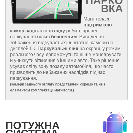
ПАРКО
ВКА
Магнітола
з
підтримкою
камер заднього огляду
робить процес
паркування більш
безпечним
. Виведення
зображення відбувається зі штатної камери на
дисплей ГК.
Паркувальні лінії
на екрані, у режимі
реального часу, допоможуть точніше маневрувати
й уникнути зіткнення з іншими авто. Таке рішення
усуває сліпу зону позаду автомобіля, що часто
призводить до небажаних наслідків під час
паркування.
(
камери заднього огляду представлені окремо та не є
елементом комплектації магнітоли.
)
ПОТУЖНА