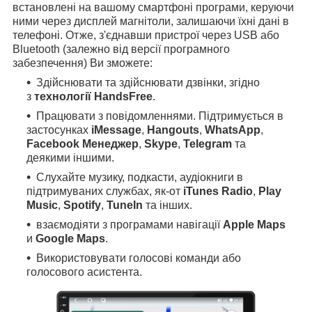
встановлені на вашому смартфоні програми, керуючи
ними через дисплей магнітоли, залишаючи їхні дані в
телефоні. Отже, з'єднавши пристрої через USB або
Bluetooth (залежно від версії програмного
забезпечення) Ви зможете:
Здійснювати та здійснювати дзвінки, згідно
з
технології HandsFree
.
Працювати з повідомленнями. Підтримується в
застосунках
iMessage
,
Hangouts
,
WhatsApp
,
Facebook Менеджер
,
Skype
,
Telegram
та
деякими іншими.
Слухайте музику, подкасти, аудіокниги в
підтримуваних службах, як-от
iTunes Radio
,
Play
Music
,
Spotify
,
TuneIn
та інших.
взаємодіяти з програмами навігації
Apple Maps
и
Google Maps
.
Використовувати голосові команди або
голосового асистента.