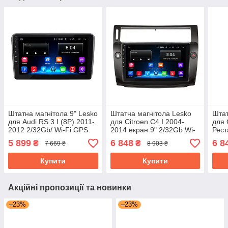
Штатна магнітола 9" Lesko
Штатна магнітола Lesko
Штат
для Audi RS 3 I (8P) 2011-
для Citroen C4 I 2004-
для 
2012 2/32Gb/ Wi-Fi GPS
2014 екран 9" 2/32Gb Wi-
Рест
Base Аудіо
Fi GPS Base Ситроен
екра
5 899
6 848
6 8
₴
₴
7 669 ₴
8 903 ₴
Base
Купити
Купити
Акційні пропозиції та новинки
–23%
–23%