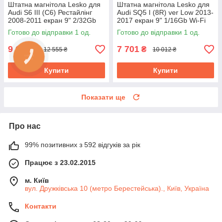
Штатна магнітола Lesko для
Штатна магнітола Lesko для
Audi S6 III (C6) Рестайлінг
Audi SQ5 I (8R) ver Low 2013-
2008-2011 екран 9" 2/32Gb
2017 екран 9" 1/16Gb Wi-Fi
Wi-Fi GPS Base
GPS Base
Готово до відправки 1 од.
Готово до відправки 1 од.
9 657
7 701
₴
₴
12 555 ₴
10 012 ₴
Купити
Купити
Показати ще
Про нас
99% позитивних з 592 відгуків за рік
Працює з 23.02.2015
м. Київ
вул. Дружківська 10 (метро Берестейська)., Київ, Україна
Контакти