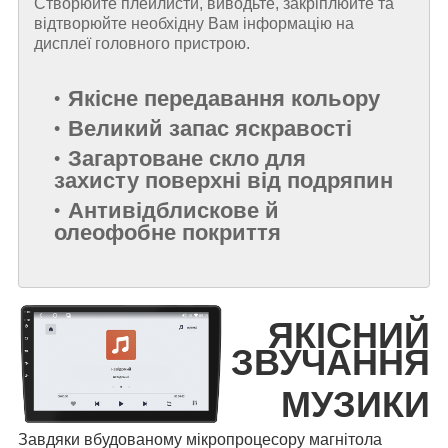
Створюйте плейлисти, виводьте, закріплюйте та
відтворюйте необхідну Вам інформацію на
дисплеї головного пристрою.
Якісне передавання кольору
Великий запас яскравості
Загартоване скло для
захисту поверхні від подряпин
Антивідблискове й
олеофобне покриття
ЯКІСНИЙ
ЗВУЧАННЯ
МУЗИКИ
Завдяки вбудованому мікропроцесору магнітола