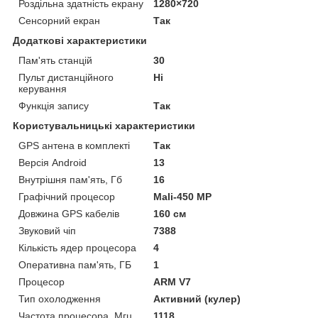
Роздільна здатність екрану
1280×720
Сенсорний екран
Так
Додаткові характеристики
Пам'ять станцій
30
Пульт дистанційного
Ні
керування
Функція запису
Так
Користувальницькі характеристики
GPS антена в комплекті
Так
Версія Android
13
Внутрішня пам'ять, Гб
16
Графічний процесор
Mali-450 MP
Довжина GPS кабелів
160 см
Звуковий чіп
7388
Кількість ядер процесора
4
Оперативна пам'ять, ГБ
1
Процесор
ARM V7
Тип охолодження
Активний (кулер)
Частота процесора, Мгц
1118