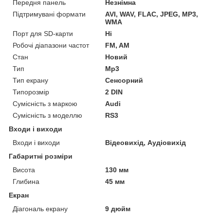
Передня панель
Незнімна
Підтримувані формати
AVI, WAV, FLAC, JPEG, MP3,
WMA
Порт для SD-карти
Ні
Робочі діапазони частот
FM, AM
Стан
Новий
Тип
Mp3
Тип екрану
Сенсорний
Типорозмір
2 DIN
Сумісність з маркою
Audi
Сумісність з моделлю
RS3
Входи і виходи
Входи і виходи
Відеовихід, Аудіовихід
Габаритні розміри
Висота
130 мм
Глибина
45 мм
Екран
Діагональ екрану
9 дюйм