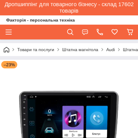
Дропшиппінг для товарного бізнесу - склад 17602
товарів
Факторія - персональна техніка
Товари та послуги
Штатна магнітола
Audi
Штатна 
–23%