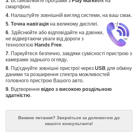
3
.
Встановлюйте програми з
Play Market
як на
смартфоні.
4
.
Налаштуйте зовнішній вигляд системи, на ваш смак.
5
.
Точна навігація
на великому дисплеї
.
6
.
Здійснюйте або відповідайте на дзвінки,
не відвертаючи уваги від дороги з
технологією
Hands Free
.
7
. Паркуйтеся безпечно, завдяки сумісності пристрою з
камерами заднього огляду
.
8
. Під'єднуйте зовнішні пристрої через
USB
для обміну
даними та розширення спектра можливостей
головного пристрою Вашого авто.
9
. Відтворення
відео з високою роздільною
здатністю
.
Вимкне питання?
Зверніться за допомогою до
нашого консультанта!