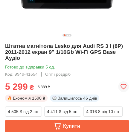
Штатна магнітола Lesko для Audi RS 3 I (8P)
2011-2012 екран 9" 1/16Gb Wi-Fi GPS Base
Аудіо
Готово до відправки 5 од.
Код: 9949-41654
Опт і роздріб
5 299
₴
6 889 ₴
Економія
1590 ₴
Залишилось
46 днів
4 505 ₴
від 2 шт.
4 411 ₴
від 5 шт.
4 316 ₴
від 10 шт.
Купити