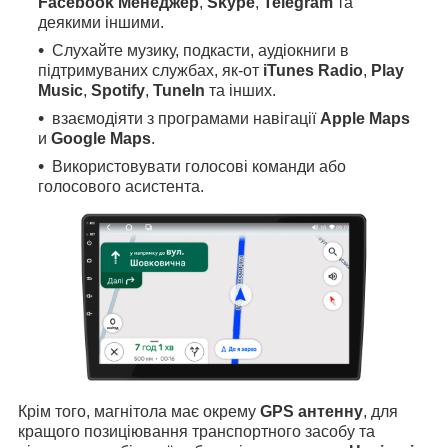
Facebook Менеджер
,
Skype
,
Telegram
та
деякими іншими.
Слухайте музику, подкасти, аудіокниги в
підтримуваних службах, як-от
iTunes Radio
,
Play
Music
,
Spotify
,
TuneIn
та інших.
взаємодіяти з програмами навігації
Apple Maps
и
Google Maps
.
Використовувати голосові команди або
голосового асистента.
Крім того, магнітола має окрему
GPS антенну
, для
кращого позиціювання транспортного засобу та