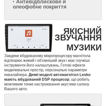
Антивідблискове й
олеофобне покриття
ЯКІСНИЙ
ЗВУЧАННЯ
МУЗИКИ
Завдяки вбудованому мікропроцесору магнітола
відтворює живий і об'ємніший звук і має гнучкіші
інструменти його налаштувань. Готові ефекти
моделювальні простір, персональні параметри
еквалайзера.
Деякі моделі автомагнітол Lesko
мають вбудований DSP процесор
, що робить
можливим тонке настроювання акустики салону
Вашого авто.