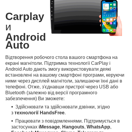
Carplay
и
Android
Auto
Відтворення робочого стола вашого смартфона на
екрані магнітоли. Підтримка технології CarPlay і
Android Auto дають змогу використовувати деякі
встановлені на вашому смартфоні програми, керуючи
ними через дисплей магнітоли, залишаючи їхні дані в
телефоні. Отже, з'єднавши пристрої через USB або
Bluetooth (залежно від версії програмного
забезпечення) Ви зможете:
Здійснювати та здійснювати дзвінки, згідно
з
технології HandsFree
.
Працювати з повідомленнями. Підтримується в
застосунках
iMessage
,
Hangouts
,
WhatsApp
,