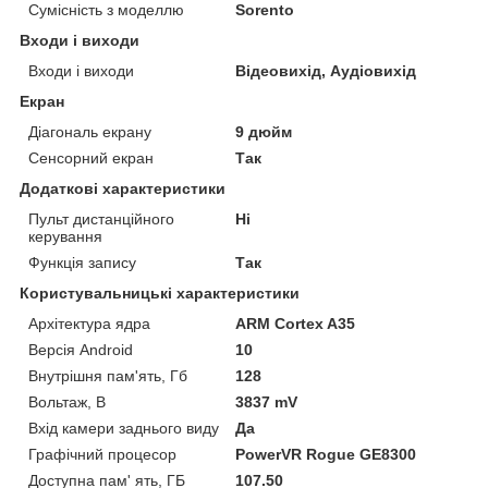
Сумісність з моделлю
Sorento
Входи і виходи
Входи і виходи
Відеовихід, Аудіовихід
Екран
Діагональ екрану
9 дюйм
Сенсорний екран
Так
Додаткові характеристики
Пульт дистанційного
Ні
керування
Функція запису
Так
Користувальницькі характеристики
Архітектура ядра
ARM Cortex A35
Версія Android
10
Внутрішня пам'ять, Гб
128
Вольтаж, В
3837 mV
Вхід камери заднього виду
Да
Графічний процесор
PowerVR Rogue GE8300
Доступна пам' ять, ГБ
107.50