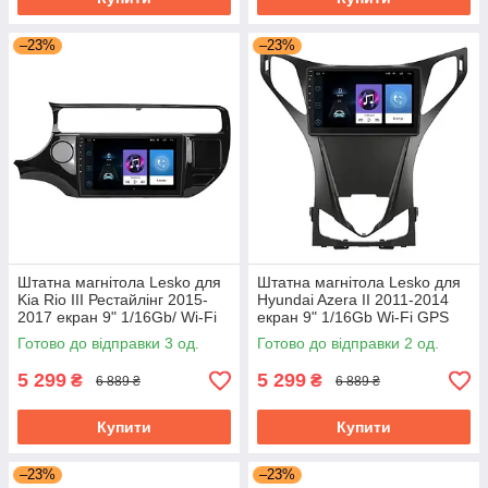
–23%
–23%
Штатна магнітола Lesko для
Штатна магнітола Lesko для
Kia Rio III Рестайлінг 2015-
Hyundai Azera II 2011-2014
2017 екран 9" 1/16Gb/ Wi-Fi
екран 9" 1/16Gb Wi-Fi GPS
Base GPS Android
Base Хюндай Азера
Готово до відправки 3 од.
Готово до відправки 2 од.
5 299
5 299
₴
₴
6 889 ₴
6 889 ₴
Купити
Купити
–23%
–23%