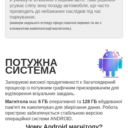
усуває сліпу зону позаду автомобіля, що часто
призводить до небажаних наслідків під час
паркування.
(
камери заднього огляду представлені окремо та не є
елементом комплектації магнітоли.
)
ПОТУЖНА
СИСТЕМА
Запорукою високої продуктивності є багатоядерний
процесор із потужним графічним прискорювачем для
відтворення візуальних завдань.
Магнітола
має
6 ГБ
оперативної та
128 ГБ
вбудованої
пам'яті як накопичувач для зберігання даних. Робота
пристрою забезпечується стабільною версією
операційної системи ANDROID.
Чому Android магнітолу?