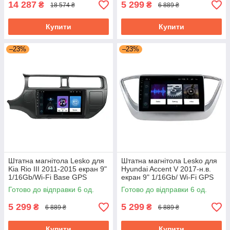
14 287
5 299
₴
₴
18 574 ₴
6 889 ₴
Купити
Купити
–23%
–23%
Штатна магнітола Lesko для
Штатна магнітола Lesko для
Kia Rio III 2011-2015 екран 9"
Hyundai Accent V 2017-н.в.
1/16Gb/Wi-Fi Base GPS
екран 9" 1/16Gb/ Wi-Fi GPS
Android кіа
Готово до відправки 6 од.
Готово до відправки 6 од.
5 299
5 299
₴
₴
6 889 ₴
6 889 ₴
Купити
Купити