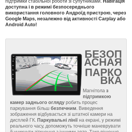
підтримки стабільної роботи зі супутниками.
Навігація
доступна і в режимі безпосереднього
використання головного Андроїд пристрою, через
Google Maps, незалежно від активності Carplay або
Android Auto!
БЕЗОП
АСНАЯ
ПАРКО
ВКА
Магнітола
з
підтримкою
камер заднього огляду
робить процес
паркування більш
безпечним
. Виведення
зображення відбувається зі штатної камери на
дисплей ГК.
Паркувальні лінії
на екрані, у режимі
реального часу, допоможуть точніше маневрувати
й уникнути зіткнення з іншими авто. Таке рішення