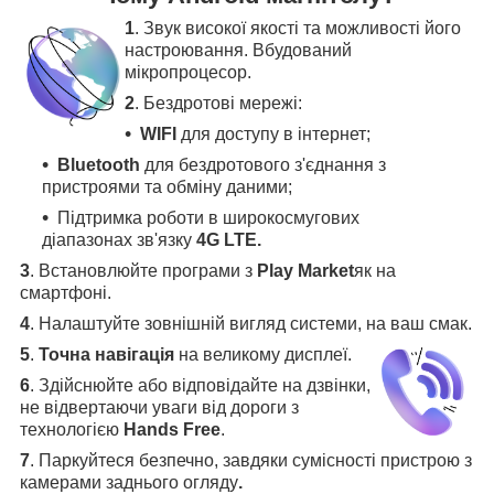
1
. Звук високої якості та можливості його
настроювання. Вбудований
мікропроцесор.
2
. Бездротові мережі:
WIFI
для доступу в інтернет;
Bluetooth
для бездротового з'єднання з
пристроями та обміну даними;
Підтримка роботи в широкосмугових
діапазонах зв'язку
4G LTE.
3
.
Встановлюйте програми з
Play Market
як на
смартфоні.
4
.
Налаштуйте зовнішній вигляд системи, на ваш смак.
5
.
Точна навігація
на великому дисплеї
.
6
.
Здійснюйте або відповідайте на дзвінки,
не відвертаючи уваги від дороги з
технологією
Hands Free
.
7
. Паркуйтеся безпечно, завдяки сумісності пристрою з
камерами заднього огляду
.