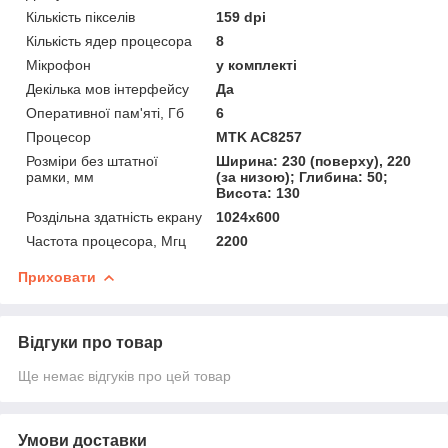
Кількість пікселів
159 dpi
Кількість ядер процесора
8
Мікрофон
у комплекті
Декілька мов інтерфейсу
Да
Оперативної пам'яті, Гб
6
Процесор
MTK AC8257
Розміри без штатної
Ширина: 230 (поверху), 220
рамки, мм
(за низою); Глибина: 50;
Висота: 130
Роздільна здатність екрану
1024х600
Частота процесора, Мгц
2200
Приховати
Відгуки про товар
Ще немає відгуків про цей товар
Умови доставки