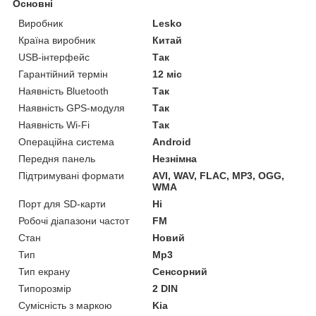
Основні
Виробник
Lesko
Країна виробник
Китай
USB-інтерфейс
Так
Гарантійний термін
12 міс
Наявність Bluetooth
Так
Наявність GPS-модуля
Так
Наявність Wi-Fi
Так
Операційна система
Android
Передня панель
Незнімна
Підтримувані формати
AVI, WAV, FLAC, MP3, OGG,
WMA
Порт для SD-карти
Ні
Робочі діапазони частот
FM
Стан
Новий
Тип
Mp3
Тип екрану
Сенсорний
Типорозмір
2 DIN
Сумісність з маркою
Kia