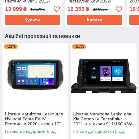
Рестайлінг ver 2 2012-
Рестайлінг. Low 2012-
2003
2015 екран 9" 6/128Gb 4G
2017г 9" 6/128Gb 4G Wi-Fi
6/12
13 999
18 355
18 
₴
₴
18 199 ₴
23 862 ₴
Wi-Fi GPS Top
GPS Top
Купити
Купити
Акційні пропозиції та новинки
–23%
–23%
Штатна магнітола Lesko для
Штатна магнітола Lesko для
Hyundai Santa Fe IV
Kia Cerato IV Рестайлінг
Рестайлінг 2020+ екран 10"
2021-н.в. екран 9" 1/16Gb Wi-
4/64Gb CarPlay 4G Wi-Fi GPS
Fi GPS Base
Готово до відправки 6 од.
Готово до відправки 5 од.
Prime