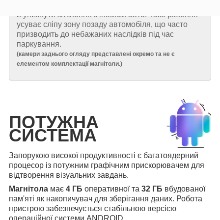
реального часу, допоможуть точніше маневрувати
й уникнути зіткнення з іншими авто. Таке рішення
усуває сліпу зону позаду автомобіля, що часто
призводить до небажаних наслідків під час
паркування.
(
камери заднього огляду представлені окремо та не є
елементом комплектації магнітоли.
)
ПОТУЖНА
СИСТЕМА
Запорукою високої продуктивності є багатоядерний
процесор із потужним графічним прискорювачем для
відтворення візуальних завдань.
Магнітола
має
4 ГБ
оперативної та
32 ГБ
вбудованої
пам'яті як накопичувач для зберігання даних. Робота
пристрою забезпечується стабільною версією
операційної системи ANDROID.