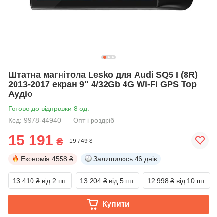
Штатна магнітола Lesko для Audi SQ5 I (8R)
2013-2017 екран 9" 4/32Gb 4G Wi-Fi GPS Top
Аудіо
Готово до відправки 8 од.
Код: 9978-44940
Опт і роздріб
15 191
₴
19 749 ₴
Економія
4558 ₴
Залишилось
46 днів
13 410 ₴
від 2 шт.
13 204 ₴
від 5 шт.
12 998 ₴
від 10 шт.
Купити