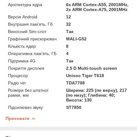
Архітектура ядра
6x ARM Cortex-A55, 2001MHz,
2х ARM Cortex-A75, 2001MHz
Версія Android
12
Внутрішня пам'ять, Гб
32
Виносний Sim-слот
Так
Графічний прискорювач
MALI-G52
Кількість ядер
8
Оперативна пам'ять, ГБ
4
Підтримка 4G
Так
Покриття дисплея
2.5 D Multi-touch screen
Процесор
Unisoc Tiger T618
Радіо чіп
TDA7708
Розміри без штатної
Ширина: 225 (по верху), 217
рамки, мм
(по низу); Глибина: 40;
Висота: 130
Підсилювач звуку
ST7850
Приховати