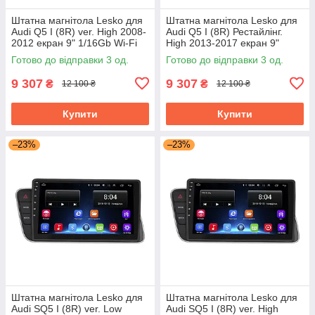
Штатна магнітола Lesko для
Штатна магнітола Lesko для
Audi Q5 I (8R) ver. High 2008-
Audi Q5 I (8R) Рестайлінг.
2012 екран 9" 1/16Gb Wi-Fi
High 2013-2017 екран 9"
GPS Base
1/16Gb Wi-Fi GPS Base
Готово до відправки 3 од.
Готово до відправки 3 од.
9 307
9 307
₴
₴
12 100 ₴
12 100 ₴
Купити
Купити
–23%
–23%
Штатна магнітола Lesko для
Штатна магнітола Lesko для
Audi SQ5 I (8R) ver. Low
Audi SQ5 I (8R) ver. High