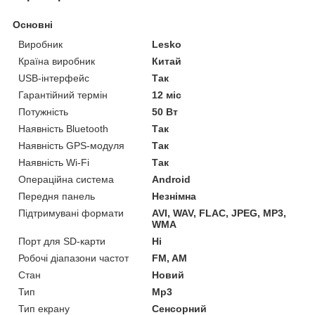
Основні
Виробник
Lesko
Країна виробник
Китай
USB-інтерфейс
Так
Гарантійний термін
12 міс
Потужність
50 Вт
Наявність Bluetooth
Так
Наявність GPS-модуля
Так
Наявність Wi-Fi
Так
Операційна система
Android
Передня панель
Незнімна
Підтримувані формати
AVI, WAV, FLAC, JPEG, MP3,
WMA
Порт для SD-карти
Ні
Робочі діапазони частот
FM, AM
Стан
Новий
Тип
Mp3
Тип екрану
Сенсорний