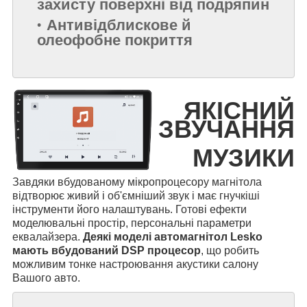
захисту поверхні від подряпин
Антивідблискове й
олеофобне покриття
ЯКІСНИЙ
ЗВУЧАННЯ
МУЗИКИ
Завдяки вбудованому мікропроцесору магнітола
відтворює живий і об'ємніший звук і має гнучкіші
інструменти його налаштувань. Готові ефекти
моделювальні простір, персональні параметри
еквалайзера.
Деякі моделі автомагнітол Lesko
мають вбудований DSP процесор
, що робить
можливим тонке настроювання акустики салону
Вашого авто.