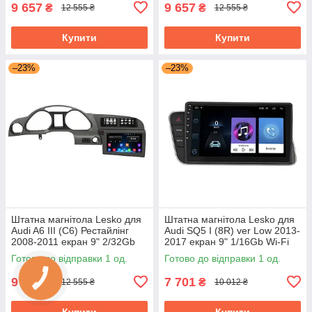
9 657
9 657
₴
₴
12 555 ₴
12 555 ₴
Купити
Купити
–23%
–23%
Штатна магнітола Lesko для
Штатна магнітола Lesko для
Audi A6 III (C6) Рестайлінг
Audi SQ5 I (8R) ver Low 2013-
2008-2011 екран 9" 2/32Gb
2017 екран 9" 1/16Gb Wi-Fi
Wi-Fi GPS Base Аудіо
GPS Base
Готово до відправки 1 од.
Готово до відправки 1 од.
9 657
7 701
₴
₴
12 555 ₴
10 012 ₴
Купити
Купити