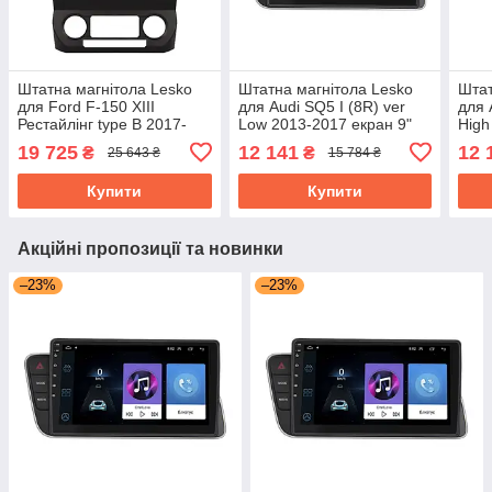
Штатна магнітола Lesko
Штатна магнітола Lesko
Штат
для Ford F-150 XIII
для Audi SQ5 I (8R) ver
для 
Рестайлінг type B 2017-
Low 2013-2017 екран 9"
High
2020 екран 9" 4/64Gb 4G
2/32Gb 4G Wi-Fi GPS Top
2/32
19 725
12 141
12 
₴
₴
25 643 ₴
15 784 ₴
Wi-Fi GPS Top
Купити
Купити
Акційні пропозиції та новинки
–23%
–23%