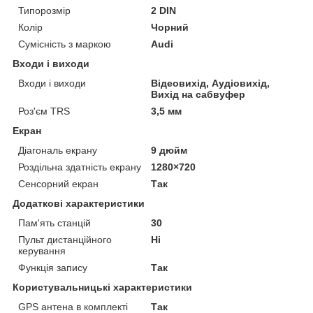
Типорозмір
2 DIN
Колір
Чорний
Сумісність з маркою
Audi
Входи і виходи
Входи і виходи
Відеовихід, Аудіовихід,
Вихід на сабвуфер
Роз'єм TRS
3,5 мм
Екран
Діагональ екрану
9 дюйм
Роздільна здатність екрану
1280×720
Сенсорний екран
Так
Додаткові характеристики
Пам'ять станцій
30
Пульт дистанційного
Ні
керування
Функція запису
Так
Користувальницькі характеристики
GPS антена в комплекті
Так