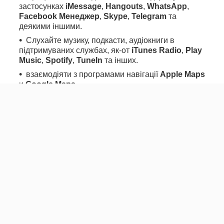
застосунках
iMessage
,
Hangouts
,
WhatsApp
,
Facebook Менеджер
,
Skype
,
Telegram
та
деякими іншими.
Слухайте музику, подкасти, аудіокниги в
підтримуваних службах, як-от
iTunes Radio
,
Play
Music
,
Spotify
,
TuneIn
та інших.
взаємодіяти з програмами навігації
Apple Maps
и
Google Maps
.
Використовувати голосові команди або
голосового асистента.
Крім того, магнітола має окрему
GPS антенну
, для