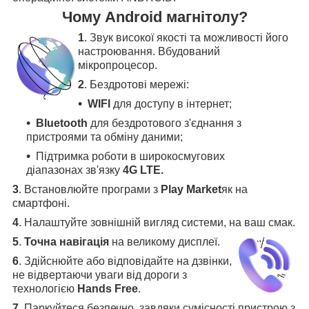
Чому Android магнітолу?
1
. Звук високої якості та можливості його
настроювання. Вбудований
мікропроцесор.
2
. Бездротові мережі:
WIFI
для доступу в інтернет;
Bluetooth
для бездротового з'єднання з
пристроями та обміну даними;
Підтримка роботи в широкосмугових
діапазонах зв'язку
4G LTE.
3
.
Встановлюйте програми з
Play Market
як на
смартфоні.
4
.
Налаштуйте зовнішній вигляд системи, на ваш смак.
5
.
Точна навігація
на великому дисплеї
.
6
.
Здійснюйте або відповідайте на дзвінки,
не відвертаючи уваги від дороги з
технологією
Hands Free
.
7
. Паркуйтеся безпечно, завдяки сумісності пристрою з