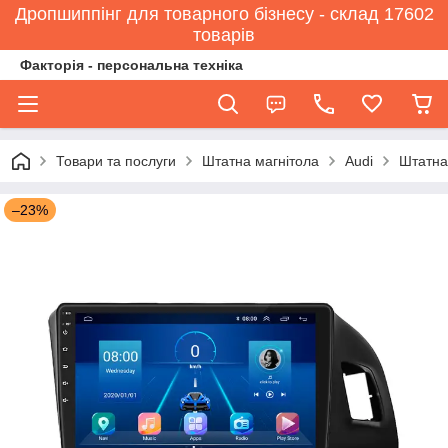
Дропшиппінг для товарного бізнесу - склад 17602
товарів
Факторія - персональна техніка
Товари та послуги
Штатна магнітола
Audi
Штатна 
–23%