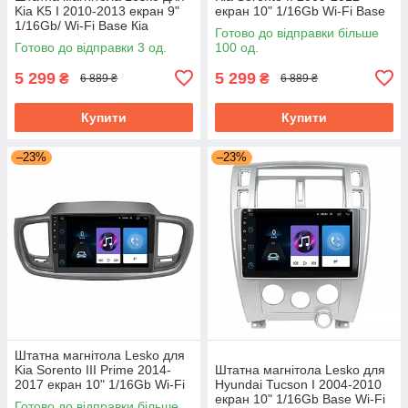
Kia K5 I 2010-2013 екран 9"
екран 10" 1/16Gb Wi-Fi Base
1/16Gb/ Wi-Fi Base Кіа
GPS Android Кіа
Готово до відправки більше
Готово до відправки 3 од.
100 од.
5 299
5 299
₴
₴
6 889 ₴
6 889 ₴
Купити
Купити
–23%
–23%
Штатна магнітола Lesko для
Kia Sorento III Prime 2014-
Штатна магнітола Lesko для
2017 екран 10" 1/16Gb Wi-Fi
Hyundai Tucson I 2004-2010
Base GPS Android Кіа
екран 10" 1/16Gb Base Wi-Fi
Готово до відправки більше