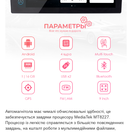
Автомагнітола має чималі обчислювальні здібності, це
забезпечується завдяки процесору MediaTek MT8227.
Процесор із легкістю справляється з більшістю повсякденних
завдань, на кшталт роботи з мультимедійними файлами,