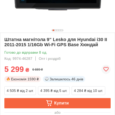
Штатна магнітола 9" Lesko для Hyundai i30 II
2011-2015 1/16Gb Wi-Fi GPS Base Хюндай
Готово до відправки 8 од.
Код: 9974-46287
Опт і роздріб
5 299
₴
6 889 ₴
Економія
1590 ₴
Залишилось
46 днів
4 505 ₴
від 2 шт.
4 395 ₴
від 5 шт.
4 284 ₴
від 10 шт.
Купити
або