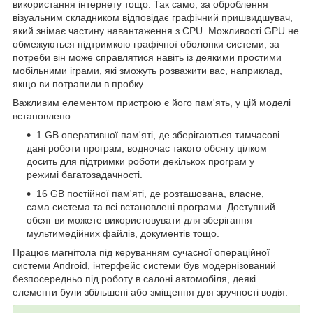
використання інтернету тощо. Так само, за оброблення
візуальним складником відповідає графічний пришвидшувач,
який знімає частину навантаження з CPU. Можливості GPU не
обмежуються підтримкою графічної оболонки системи, за
потреби він може справлятися навіть із деякими простими
мобільними іграми, які зможуть розважити вас, наприклад,
якщо ви потрапили в пробку.
Важливим елементом пристрою є його пам'ять, у цій моделі
встановлено:
1 GB оперативної пам'яті, де зберігаються тимчасові
дані роботи програм, водночас такого обсягу цілком
досить для підтримки роботи декількох програм у
режимі багатозадачності.
16 GB постійної пам'яті, де розташована, власне,
сама система та всі встановлені програми. Доступний
обсяг ви можете використовувати для зберігання
мультимедійних файлів, документів тощо.
Працює магнітола під керуванням сучасної операційної
системи Android, інтерфейс системи був модернізований
безпосередньо під роботу в салоні автомобіля, деякі
елементи були збільшені або зміщення для зручності водія.