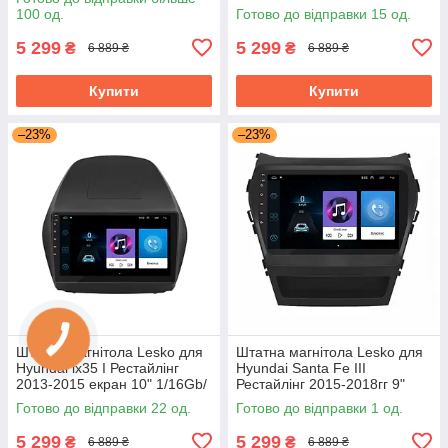
GPS Android хендай
100 од.
Готово до відправки 15 од.
5 299
5 299
₴
₴
6 889 ₴
6 889 ₴
Купити
Купити
–23%
–23%
Штатна магнітола Lesko для
Штатна магнітола Lesko для
Hyundai ix35 I Рестайлінг
Hyundai Santa Fe III
2013-2015 екран 10" 1/16Gb/
Рестайлінг 2015-2018гг 9"
Wi-Fi Base Хюндай
1/16Gb Base Wi-Fi GPS
Готово до відправки 22 од.
Готово до відправки 1 од.
Android
5 299
5 299
₴
₴
6 889 ₴
6 889 ₴