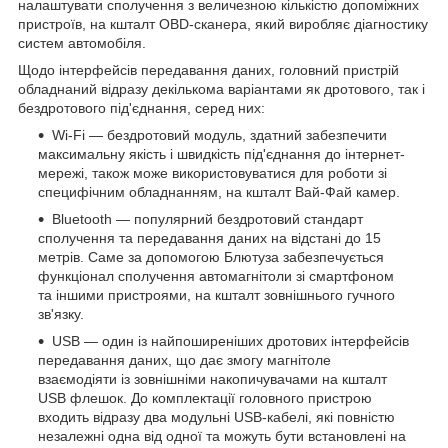
налаштувати сполучення з величезною кількістю допоміжних
пристроїв, на кшталт OBD-сканера, який виробляє діагностику
систем автомобіля.
Щодо інтерфейсів передавання даних, головний пристрій
обладнаний відразу декількома варіантами як дротового, так і
бездротового під'єднання, серед них:
Wi-Fi — бездротовий модуль, здатний забезпечити
максимальну якість і швидкість під'єднання до інтернет-
мережі, також може використовуватися для роботи зі
специфічним обладнанням, на кшталт Вай-Фай камер.
Bluetooth — популярний бездротовий стандарт
сполучення та передавання даних на відстані до 15
метрів. Саме за допомогою Блютуза забезпечується
функціонал сполучення автомагнітоли зі смартфоном
та іншими пристроями, на кшталт зовнішнього гучного
зв'язку.
USB — один із найпоширеніших дротових інтерфейсів
передавання даних, що дає змогу магнітоле
взаємодіяти із зовнішніми накопичувачами на кшталт
USB флешок. До комплектації головного пристрою
входить відразу два модульні USB-кабелі, які повністю
незалежні одна від одної та можуть бути встановлені на