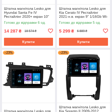
Штатна магнітола Lesko для
Штатна магнітола Lesko для
Hyundai Santa Fe IV
Kia Cerato IV Рестайлінг
Рестайлінг 2020+ екран 10"
2021-н.в. екран 9" 1/16Gb Wi-
4/64Gb CarPlay 4G Wi-Fi GPS
Fi GPS Base
Готово до відправки 6 од.
Готово до відправки 5 од.
Prime
14 287
5 299
₴
₴
18 574 ₴
6 889 ₴
Купити
Купити
–23%
–23%
Штатна магнітола Lesko для
Штатна магнітола Lesko для
Kia Sorento II 2009-2012