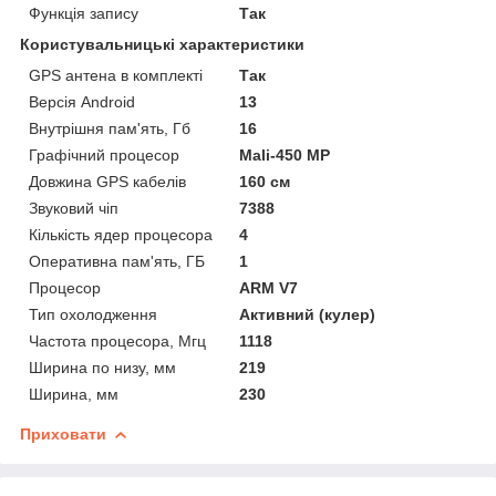
Функція запису
Так
Користувальницькі характеристики
GPS антена в комплекті
Так
Версія Android
13
Внутрішня пам'ять, Гб
16
Графічний процесор
Mali-450 MP
Довжина GPS кабелів
160 см
Звуковий чіп
7388
Кількість ядер процесора
4
Оперативна пам'ять, ГБ
1
Процесор
ARM V7
Тип охолодження
Активний (кулер)
Частота процесора, Мгц
1118
Ширина по низу, мм
219
Ширина, мм
230
Приховати