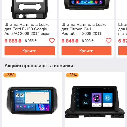
Штатна магнітола Lesko
Штатна магнітола Lesko
Штат
для Ford F-150 Google
для Citroen C4 I
для 
Auto AC 2008-2014 екран
Рестайлінг 2008-2011
н.в.
9" 2/32Gb Wi-Fi GPS Base
екран 9" 2/32Gb Wi-Fi GPS
GPS
6 888
6 848
6 8
₴
₴
8 955 ₴
8 903 ₴
Форд
Base Ситроен
Купити
Купити
Акційні пропозиції та новинки
–23%
–23%