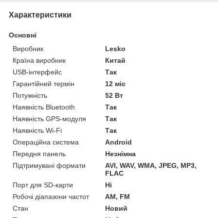
Характеристики
Основні
Виробник
Lesko
Країна виробник
Китай
USB-інтерфейс
Так
Гарантійний термін
12 міс
Потужність
52 Вт
Наявність Bluetooth
Так
Наявність GPS-модуля
Так
Наявність Wi-Fi
Так
Операційна система
Android
Передня панель
Незнімна
Підтримувані формати
AVI, WAV, WMA, JPEG, MP3,
FLAC
Порт для SD-карти
Ні
Робочі діапазони частот
AM, FM
Стан
Новий