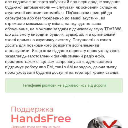
але водночас не варто забувати й про першорядне завдання
будь-якої автомагнітоли — слугувати як основний складник
акустичної системи автомобіля. Під'єднавши пристрій до
сабвуфера або безпосередньо до вашої акустики, ви
отримаєте максимальну якість, на яку здатне ваше
обладнання, це можливо завдяки підсилювачу звуку TDA7388,
що дає змогу виводити будь-які аудіофайли в оригінальній
якості прямо на акустичну систему. Потужності на канал
досить для повноцінного розкриття всіх елементів
автоакустики. Якщо ж ви віддаєте перевагу прослуховуванню
заздалегідь заготовлених файлів звичний радіо ефір,
пристрою також є, що вам запропонувати, адже система
підтримує роботу як з FM, так і з AM нарадою, даючи змогу
прослуховувати будь-які доступні на території країни станції.
Телефонні розмови не відриваючись від дороги