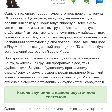
Однією з головних переваг головного пристрою є підтримка
GPS навігації. Ця модель, на відміну від аналогів, для
поліпшення зв'язку використовує виносну антену, яку ви
можете закріпити так, як вам зручно. Антена гарантує
стабільніший зв'язок і визначення супутників у найвідданіших
куточках країни. Завдяки системі андроїд, ви можете підібрати
навігаційний застосунок під свої потреби, завантаживши його
з Play Market, як стандартний навігаційний ПЗ виробник був
встановлений застосунок Google Maps.
Пристрій може слугувати як повноцінний мультимедійний
центр, виконуючи як функції програвача відео, так і
аудіосистеми. Завдяки вбудованому програмному
еквалайзеру, ви можете відрегулювати практично будь-який
аспект звучання ваших улюблених композицій. Магнітола
сумісна з більшістю автомобільних аудіосистем і сабвуферів.
Якісне звучання з вашою акустичною
системою
Однозначно головний пристрій має величезний функціонал,