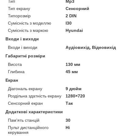
Тип
Mp3
Тип екрану
Сенсорний
Типорозмір
2 DIN
Сумісність з моделлю
I30
Сумісність з маркою
Hyundai
Входи і виходи
Входи і виходи
Аудіовихід, Відеовихід
Габаритні розміри
Висота
130 мм
Глибина
45 мм
Екран
Діагональ екрану
9 дюйм
Роздільна здатність екрану
1280×720
Сенсорний екран
Так
Додаткові характеристики
Пам'ять станцій
30
Пульт дистанційного
Ні
керування