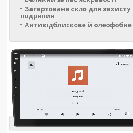
Загартоване скло для захисту 
подряпин
Антивідблискове й олеофобне