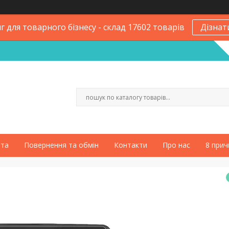
 для товарного бізнесу - склад 17602 товарів
Дізнат
ата
Повернення та обмін
Контакти
Про нас
8 прич