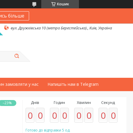
Кошик
ись більше
вул. Дружківська 10 (метро Берестейська)., Київ, Україна
ин замовляти у нас
Напишіть нам в Telegram
Днів
Годин
Хвилин
Секунд
–23%
0
0
0
0
0
0
0
0
Готово до відправки 5 од.