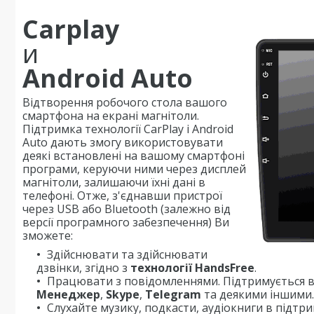
Carplay
и
Android Auto
Відтворення робочого стола вашого
смартфона на екрані магнітоли.
Підтримка технології CarPlay і Android
Auto дають змогу використовувати
деякі встановлені на вашому смартфоні
програми, керуючи ними через дисплей
магнітоли, залишаючи їхні дані в
телефоні. Отже, з'єднавши пристрої
через USB або Bluetooth (залежно від
версії програмного забезпечення) Ви
зможете:
Здійснювати та здійснювати
дзвінки, згідно з
технології HandsFree
.
Працювати з повідомленнями. Підтримується в
Менеджер
,
Skype
,
Telegram
та деякими іншими.
Слухайте музику, подкасти, аудіокниги в підтр