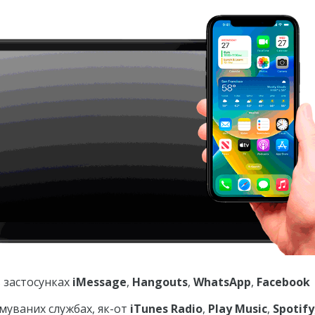
 застосунках
iMessage
,
Hangouts
,
WhatsApp
,
Facebook
имуваних службах, як-от
iTunes Radio
,
Play Music
,
Spotify