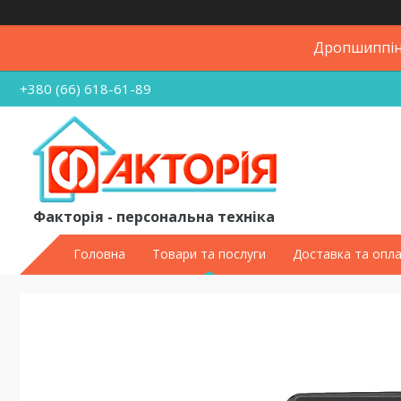
Дропшиппінг
+380 (66) 618-61-89
Факторія - персональна техніка
Головна
Товари та послуги
Доставка та опл