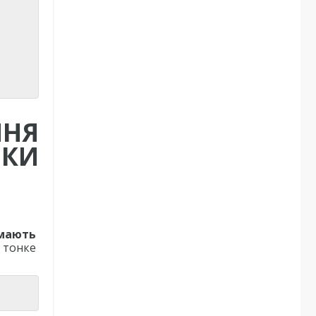
ННЯ
ИКИ
 мають
 тонке