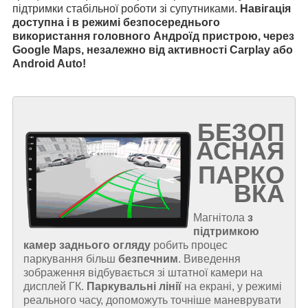
підтримки стабільної роботи зі супутниками.
Навігація
доступна і в режимі безпосереднього
використання головного Андроїд пристрою, через
Google Maps, незалежно від активності Carplay або
Android Auto!
БЕЗОП
АСНАЯ
ПАРКО
ВКА
Магнітола
з
підтримкою
камер заднього огляду
робить процес
паркування більш
безпечним
. Виведення
зображення відбувається зі штатної камери на
дисплей ГК.
Паркувальні лінії
на екрані, у режимі
реального часу, допоможуть точніше маневрувати