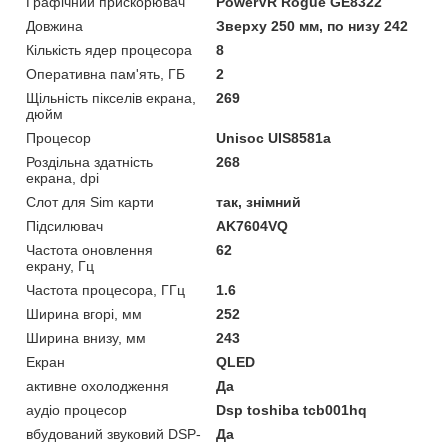
Графічний прискорювач
PowerVR Rogue GE8322
Довжина
Зверху 250 мм, по низу 242
Кількість ядер процесора
8
Оперативна пам'ять, ГБ
2
Щільність пікселів екрана,
269
дюйм
Процесор
Unisoc UIS8581a
Роздільна здатність
268
екрана, dpi
Слот для Sim карти
так, знімний
Підсилювач
AK7604VQ
Частота оновлення
62
екрану, Гц
Частота процесора, ГГц
1.6
Ширина вгорі, мм
252
Ширина внизу, мм
243
Екран
QLED
активне охолодження
Да
аудіо процесор
Dsp toshiba tcb001hq
вбудований звуковий DSP-
Да