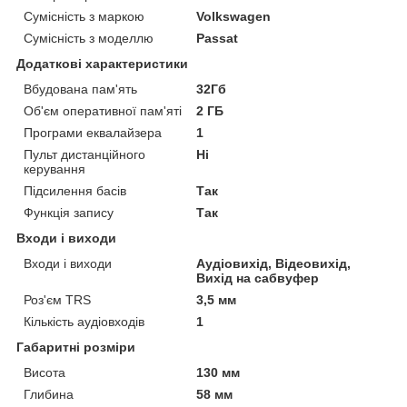
Сумісність з маркою
Volkswagen
Сумісність з моделлю
Passat
Додаткові характеристики
Вбудована пам'ять
32Гб
Об'єм оперативної пам'яті
2 ГБ
Програми еквалайзера
1
Пульт дистанційного
Ні
керування
Підсилення басів
Так
Функція запису
Так
Входи і виходи
Входи і виходи
Аудіовихід, Відеовихід,
Вихід на сабвуфер
Роз'єм TRS
3,5 мм
Кількість аудіовходів
1
Габаритні розміри
Висота
130 мм
Глибина
58 мм