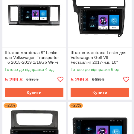
Штатна магнітола 9" Lesko
Штатна магнітола Lesko для
для Volkswagen Transporter
Volkswagen Golf VII
T6 2015-2019 1/16Gb Wi-Fi
Рестайлінг 2017-н.в. 10"
GPS Base Вольксваген
1/16Gb Wi-Fi GPS Base
Готово до відправки 4 од.
Готово до відправки 6 од.
5 299
5 299
₴
₴
6 889 ₴
6 889 ₴
Купити
Купити
–23%
–23%