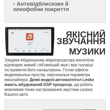
Антивідблискове й
олеофобне покриття
ЯКІСНИЙ
ЗВУЧАННЯ
МУЗИКИ
Завдяки вбудованому мікропроцесору магнітола
відтворює живий і об'ємніший звук і має гнучкіші
інструменти його налаштувань. Готові ефекти
моделювальні простір, персональні параметри
еквалайзера.
Деякі моделі автомагнітол Lesko
мають вбудований DSP процесор
, що робить
можливим тонке настроювання акустики салону
Вашого авто.