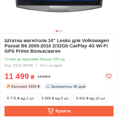
Штатна магнітола 10" Lesko для Volkswagen
Passat B6 2005-2010 2/32Gb CarPlay 4G Wi-Fi
GPS Prime Вольксваген
Готово до відправки більше 100 од.
Код: 9323-48296
Опт і роздріб
11 499
₴
14 949 ₴
Економія
3450 ₴
Залишилось
46 днів
9 775 ₴
від 2 шт.
9 589 ₴
від 5 шт.
9 403 ₴
від 10 шт.
Купити