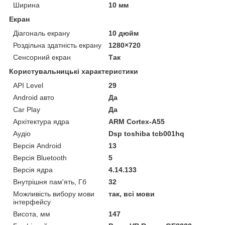
Ширина
10 мм
Екран
Діагональ екрану
10 дюйм
Роздільна здатність екрану
1280×720
Сенсорний екран
Так
Користувальницькі характеристики
API Level
29
Android авто
Да
Car Play
Да
Архітектура ядра
ARM Cortex-A55
Аудіо
Dsp toshiba tcb001hq
Версія Android
13
Версія Bluetooth
5
Версія ядра
4.14.133
Внутрішня пам'ять, Гб
32
Можливість вибору мови
так, всі мови
інтерфейсу
Висота, мм
147