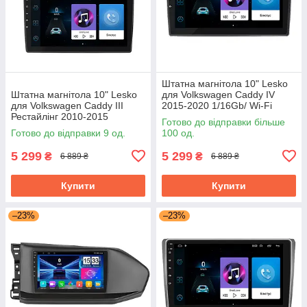
Штатна магнітола 10" Lesko
Штатна магнітола 10" Lesko
для Volkswagen Caddy IV
для Volkswagen Caddy III
2015-2020 1/16Gb/ Wi-Fi
Рестайлінг 2010-2015
Optima Вольксваген
Готово до відправки більше
1/16Gb/ Wi-Fi Optima
Готово до відправки 9 од.
100 од.
Вольксваген
5 299
5 299
₴
₴
6 889 ₴
6 889 ₴
Купити
Купити
–23%
–23%