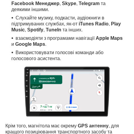
Facebook Менеджер
,
Skype
,
Telegram
та
деякими іншими.
Слухайте музику, подкасти, аудіокниги в
підтримуваних службах, як-от
iTunes Radio
,
Play
Music
,
Spotify
,
TuneIn
та інших.
взаємодіяти з програмами навігації
Apple Maps
и
Google Maps
.
Використовувати голосові команди або
голосового асистента.
Крім того, магнітола має окрему
GPS антенну
, для
кращого позиціювання транспортного засобу та