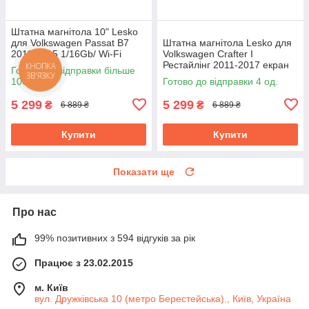
Штатна магнітола 10" Lesko
для Volkswagen Passat B7
Штатна магнітола Lesko для
2011-2015 1/16Gb/ Wi-Fi
Volkswagen Crafter I
Optima Вольксваген
Рестайлінг 2011-2017 екран
Готово до відправки більше
9" 1/16Gb Wi-Fi GPS Base
100 од.
Готово до відправки 4 од.
5 299
5 299
₴
₴
6 889 ₴
6 889 ₴
Купити
Купити
Показати ще
Про нас
99% позитивних з 594 відгуків за рік
Працює з 23.02.2015
м. Київ
вул. Дружківська 10 (метро Берестейська)., Київ, Україна