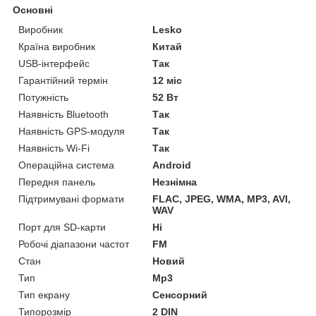
Основні
Виробник
Lesko
Країна виробник
Китай
USB-інтерфейс
Так
Гарантійний термін
12 міс
Потужність
52 Вт
Наявність Bluetooth
Так
Наявність GPS-модуля
Так
Наявність Wi-Fi
Так
Операційна система
Android
Передня панель
Незнімна
Підтримувані формати
FLAC, JPEG, WMA, MP3, AVI,
WAV
Порт для SD-карти
Ні
Робочі діапазони частот
FM
Стан
Новий
Тип
Mp3
Тип екрану
Сенсорний
Типорозмір
2 DIN