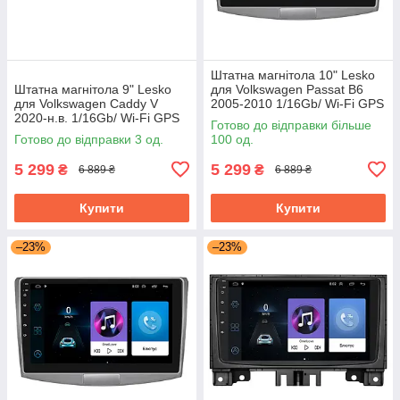
Штатна магнітола 10" Lesko
Штатна магнітола 9" Lesko
для Volkswagen Passat B6
для Volkswagen Caddy V
2005-2010 1/16Gb/ Wi-Fi GPS
2020-н.в. 1/16Gb/ Wi-Fi GPS
Optima Вольксваген
Готово до відправки більше
Optima Фольксваген Кадді
Готово до відправки 3 од.
100 од.
5 299
5 299
₴
₴
6 889 ₴
6 889 ₴
Купити
Купити
–23%
–23%