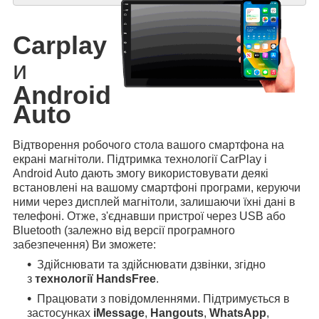
Carplay
и
Android
Auto
Відтворення робочого стола вашого смартфона на
екрані магнітоли. Підтримка технології CarPlay і
Android Auto дають змогу використовувати деякі
встановлені на вашому смартфоні програми, керуючи
ними через дисплей магнітоли, залишаючи їхні дані в
телефоні. Отже, з'єднавши пристрої через USB або
Bluetooth (залежно від версії програмного
забезпечення) Ви зможете:
Здійснювати та здійснювати дзвінки, згідно
з
технології HandsFree
.
Працювати з повідомленнями. Підтримується в
застосунках
iMessage
,
Hangouts
,
WhatsApp
,