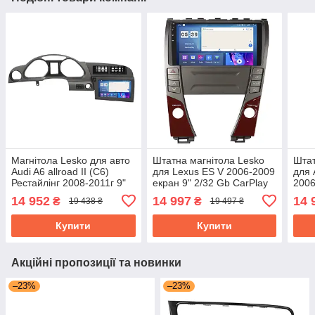
Магнітола Lesko для авто
Штатна магнітола Lesko
Штат
Audi A6 allroad II (C6)
для Lexus ES V 2006-2009
для 
Рестайлінг 2008-2011г 9"
екран 9" 2/32 Gb CarPlay
2006
2/32Gb CarPlay 4G Wi-Fi
4G Wi-Fi GPS Prime
2/32
14 952
14 997
14 
₴
₴
19 438 ₴
19 497 ₴
GPS Prime
GPS
Купити
Купити
Акційні пропозиції та новинки
–23%
–23%