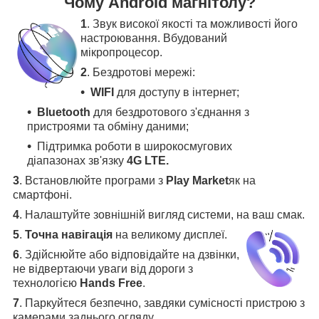
Чому Android магнітолу?
1
. Звук високої якості та можливості його
настроювання. Вбудований
мікропроцесор.
2
. Бездротові мережі:
WIFI
для доступу в інтернет;
Bluetooth
для бездротового з'єднання з
пристроями та обміну даними;
Підтримка роботи в широкосмугових
діапазонах зв'язку
4G LTE.
3
.
Встановлюйте програми з
Play Market
як на
смартфоні.
4
.
Налаштуйте зовнішній вигляд системи, на ваш смак.
5
.
Точна навігація
на великому дисплеї
.
6
.
Здійснюйте або відповідайте на дзвінки,
не відвертаючи уваги від дороги з
технологією
Hands Free
.
7
. Паркуйтеся безпечно, завдяки сумісності пристрою з
камерами заднього огляду
.