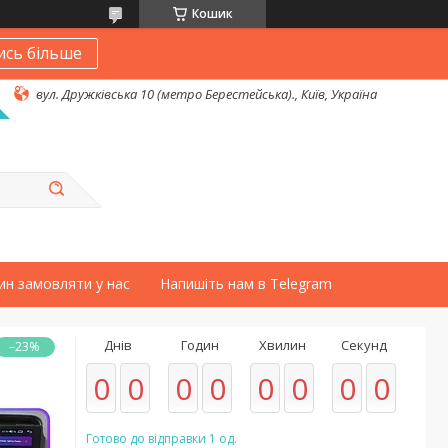
Кошик
ись більше
вул. Дружківська 10 (метро Берестейська)., Київ, Україна
ин замовляти у нас
Напишіть нам в Telegram
Днів
Годин
Хвилин
Секунд
–23%
0
0
0
0
0
0
0
0
Готово до відправки 1 од.