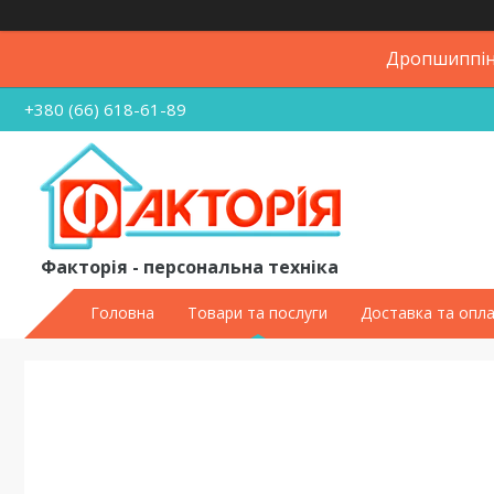
Дропшиппінг
+380 (66) 618-61-89
Факторія - персональна техніка
Головна
Товари та послуги
Доставка та опл