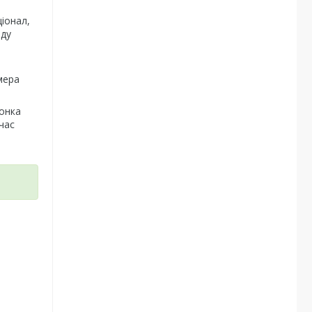
іонал,
яду
і
мера
лонка
час