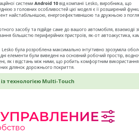
аційної системи
Android 10
від компанії Lesko, виробника, що
нією з головних особливостей цієї моделі є її розширений функц
омент найстабільнішою, енергоефективнішою та дружньою з погл
ного засобу та підійде саме до вашого автомобіля, взаємодії з
ння більшістю периферійних пристроїв, як-от автоакустика, ка
ки Lesko була розроблена максимально інтуїтивно зрозуміла обо
хідні елементи були виведені на основний робочий простір, водно
шені, як і відстань між ними, що робить комфортним використання
них ділянок дорожнього покриття.
із технологією Multi-Touch