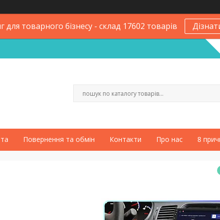
 для товарного бізнесу - склад 17602 товарів
Дізнат
ата
Повернення та обмін
Контакти
Про нас
8 прич