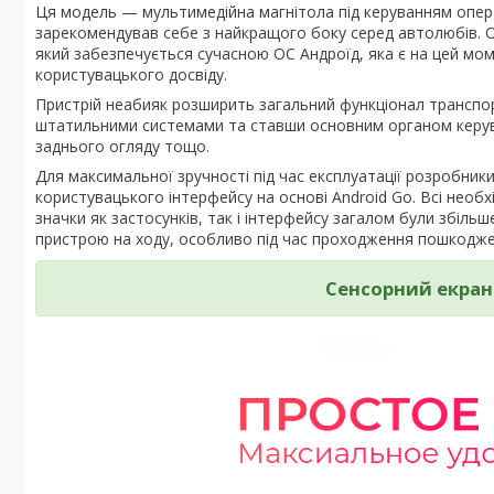
Ця модель — мультимедійна магнітола під керуванням опер
зарекомендував себе з найкращого боку серед автолюбів. Од
який забезпечується сучасною ОС Андроїд, яка є на цей м
користувацького досвіду.
Пристрій неабияк розширить загальний функціонал транспорт
штатильними системами та ставши основним органом керува
заднього огляду тощо.
Для максимальної зручності під час експлуатації розробни
користувацького інтерфейсу на основі Android Go. Всі необ
значки як застосунків, так і інтерфейсу загалом були збіль
пристрою на ходу, особливо під час проходження пошкодже
Сенсорний екран 