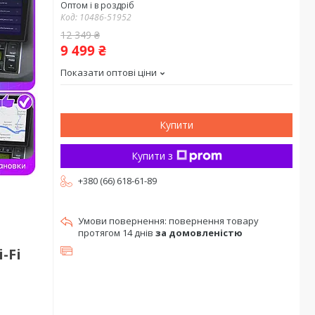
Оптом і в роздріб
Код:
10486-51952
12 349 ₴
9 499 ₴
Показати оптові ціни
Купити
Купити з
+380 (66) 618-61-89
повернення товару
протягом 14 днів
за домовленістю
-Fi