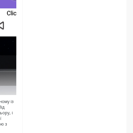
ному із
Під
ьору, і
ї
ою з