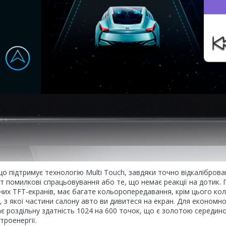
що підтримує технологію Multi Touch, завдяки точно відкаліброва
т помилкові спрацьовування або те, що немає реакції на дотик. 
них TFT-екранів, має багате кольоропередавання, крім цього кол
 з якої частини салону авто ви дивитеся на екран. Для економно
 роздільну здатність 1024 на 600 точок, що є золотою середин
троенергії.