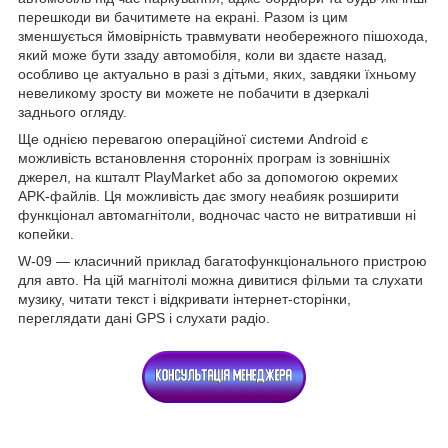
перешкоди ви бачитимете на екрані. Разом із цим
зменшується ймовірність травмувати необережного пішохода,
який може бути ззаду автомобіля, коли ви здаєте назад,
особливо це актуально в разі з дітьми, яких, завдяки їхньому
невеликому зросту ви можете не побачити в дзеркалі
заднього огляду.
Ще однією перевагою операційної системи Android є
можливість встановлення сторонніх програм із зовнішніх
джерел, на кшталт PlayMarket або за допомогою окремих
APK-файлів. Ця можливість дає змогу неабияк розширити
функціонал автомагнітоли, водночас часто не витративши ні
копейки.
W-09 — класичний приклад багатофункціонального пристрою
для авто. На цій магнітолі можна дивитися фільми та слухати
музику, читати текст і відкривати інтернет-сторінки,
переглядати дані GPS і слухати радіо.