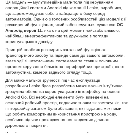
Ця модель — мультимедійна магнітола під керуванням
операційної системи Android від компанії Lesko, виробника,
що зарекомендував себе з найкращого боку серед
автоаматорів. Однією з головних особливостей цієї моделі є її
розширений функціонал, який забезпечується сучасною
ОС
Андроїд версії 11
, яка є на цей момент найстабільнішою,
найбільш енергоефективною та дружньою з погляду
користувацького досвіду.
Пристрій неабияк розширить загальний функціонал
транспортного засобу та підійде саме до вашого автомобіля,
взаємодії зі штатильними системами та ставши основним
органом керування більшістю периферійних пристроїв, як-от
автоакустика, камера заднього огляду тощо.
Для максимальної зручності під час експлуатації
розробники Lesko була розроблена максимально інтуїтивно
зрозуміла оболонка користувацького інтерфейсу на основі
Android Go. Всі необхідні елементи були виведені на
основний робочий простір, водночас значки як застосунків, так
і інтерфейсу загалом були збільшені, як і відстань між ними,
що робить комфортним використання пристрою на ходу,
особливо під час проходження пошкоджених ділянок
дорожнього покриття.