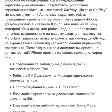
Виробник не почав зупинятися на переробленні
користувацької оболонки, результатом цього стало
впровадження підтримки технології
CarPlay
. Що таке CarPlay?
Це система компанії Apple, яка надає можливість
повноцінного сполучення автомагнітоли з вашим iPhone,
єдиною умовою є наявність IOS 7.1 або нова на вашому
телефоні. Крім цього, для роботи з'єднання обов'язково
наявність встановленого на вашому смартфоні застосунка
MirrorLink, завантажити яке ви можете відсканувавши QR-код
на екрані автомагнітоли під час настроювання первинного
сполучення. Після з'єднання вам доступне використання
деяких функцій IPhone прямо з головного пристрою, серед
них:
Повершення та відповідь на дзвінки згідно з
технологією HandsFree.
Робота з СМС-дзвінком та iMessage, прочитання,
відповідь та інше.
Прослуховування музики з iTunes Radio.
Взаємодія з пристроєм за допомогою голосового
асистента Siri.
Взаємодія з навігаційним застосунком Apple Maps.
І багато іншого.