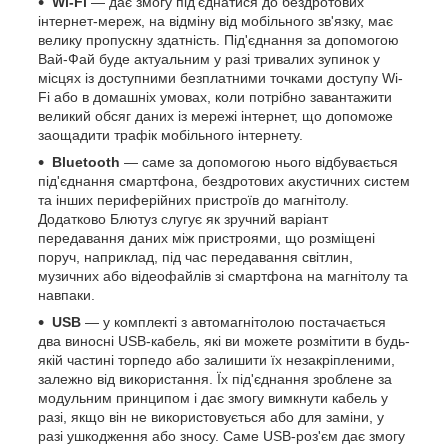
Wi-Fi
— дає змогу під'єднатися до бездротових
інтернет-мереж, на відміну від мобільного зв'язку, має
велику пропускну здатність. Під'єднання за допомогою
Вай-Фай буде актуальним у разі тривалих зупинок у
місцях із доступними безплатними точками доступу Wi-
Fi або в домашніх умовах, коли потрібно завантажити
великий обсяг даних із мережі інтернет, що допоможе
заощадити трафік мобільного інтернету.
Bluetooth
— саме за допомогою нього відбувається
під'єднання смартфона, бездротових акустичних систем
та інших периферійних пристроїв до магнітолу.
Додатково Блютуз слугує як зручний варіант
передавання даних між пристроями, що розміщені
поруч, наприклад, під час передавання світлин,
музичних або відеофайлів зі смартфона на магнітолу та
навпаки.
USB
— у комплекті з автомагнітолою постачається
два виносні USB-кабель, які ви можете розмітити в будь-
якій частині торпедо або залишити їх незакріпленими,
залежно від використання. Їх під'єднання зроблене за
модульним принципом і дає змогу вимкнути кабель у
разі, якщо він не використовується або для заміни, у
разі ушкодження або зносу. Саме USB-роз'єм дає змогу