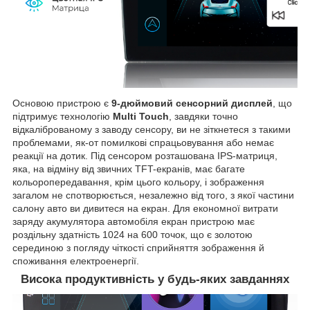
Основою пристрою є
9-дюймовий сенсорний дисплей
, що
підтримує технологію
Multi Touch
, завдяки точно
відкаліброваному з заводу сенсору, ви не зіткнетеся з такими
проблемами, як-от помилкові спрацьовування або немає
реакції на дотик. Під сенсором розташована IPS-матриця,
яка, на відміну від звичних TFT-екранів, має багате
кольоропередавання, крім цього кольору, і зображення
загалом не спотворюється, незалежно від того, з якої частини
салону авто ви дивитеся на екран. Для економної витрати
заряду акумулятора автомобіля екран пристрою має
роздільну здатність 1024 на 600 точок, що є золотою
серединою з погляду чіткості сприйняття зображення й
споживання електроенергії.
Висока продуктивність у будь-яких завданнях