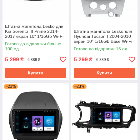
Штатна магнітола Lesko для
Kia Sorento III Prime 2014-
Штатна магнітола Lesko для
2017 екран 10" 1/16Gb Wi-Fi
Hyundai Tucson I 2004-2010
Base GPS Android Кіа
екран 10" 1/16Gb Base Wi-Fi
Готово до відправки більше
GPS Android хендай
100 од.
Готово до відправки 15 од.
5 299
5 299
₴
₴
6 889 ₴
6 889 ₴
Купити
Купити
–23%
–23%