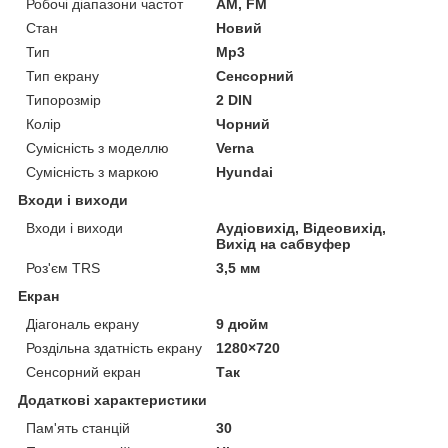
Робочі діапазони частот
AM, FM
Стан
Новий
Тип
Mp3
Тип екрану
Сенсорний
Типорозмір
2 DIN
Колір
Чорний
Сумісність з моделлю
Verna
Сумісність з маркою
Hyundai
Входи і виходи
Входи і виходи
Аудіовихід, Відеовихід,
Вихід на сабвуфер
Роз'єм TRS
3,5 мм
Екран
Діагональ екрану
9 дюйм
Роздільна здатність екрану
1280×720
Сенсорний екран
Так
Додаткові характеристики
Пам'ять станцій
30