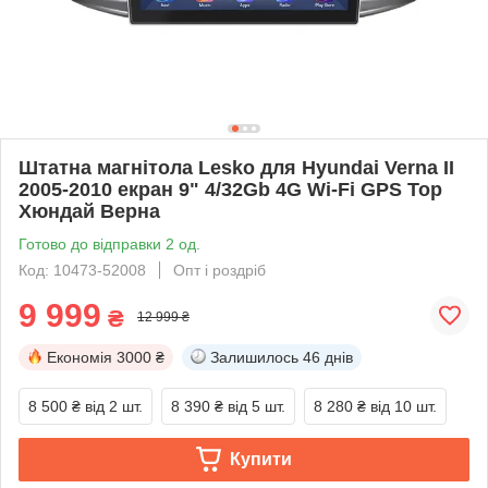
Штатна магнітола Lesko для Hyundai Verna II
2005-2010 екран 9" 4/32Gb 4G Wi-Fi GPS Top
Хюндай Верна
Готово до відправки 2 од.
Код: 10473-52008
Опт і роздріб
9 999
₴
12 999 ₴
Економія
3000 ₴
Залишилось
46 днів
8 500 ₴
від 2 шт.
8 390 ₴
від 5 шт.
8 280 ₴
від 10 шт.
Купити