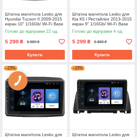
Штатна магнітола Lesko для
Штатна магнітола Lesko для
Hyundai Tucson II 2009-2015
Kia K5 I Рестайлінг 2013-2015
екран 10" 1/16Gb/ Wi-Fi Base
екран 9" 1/16Gb/ Wi-Fi Base
Хюндай Туксон
GPS Android кіа
Готово до відправки 22 од.
Готово до відправки 4 од.
5 299
5 299
₴
₴
6 889 ₴
6 889 ₴
Купити
Купити
–23%
–23%
Штатна магнітола Lesko для
Штатна магнітола Lesko для