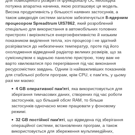
для повноцінного розкриття функціоналу ОС необхідна
потужна апаратна начинка, якою розташовує ця модель.
Висока продуктивність у більшості наявних застосунків, а
також швидкодія системи загалом забезпечується
8-ядерним
процесором
Spreadtrum UIS7862
, який розроблений
спеціально для використання в автомобільних головних
пристроях і вирізняється енергоефективністю й низьким
показником виділення тепла, хоч процесор і не здатний
розігріватися до небезпечних температур, проте під його
охолодження відведений радіатор великих розмірів, що за
сумісництвом є задньою панеллю пристрою, тому вам не
варто хвилюватися про перегрівання під час виконання
ресурсомістких завдань. Одним із найважливіших показників
для стабільної роботи програм, крім CPU, є пам'ять, у цьому
разі ми маємо:
4 GB оперативної пам'яті
, яка використовується для
зберігання тимчасових даних, створених під час роботи
застосунків, що більший обсяг RAM, то більше
застосунків одночасно може працювати у фоновому
режимі.
32 GB постійної пам'яті
, що відведена під зберігання
операційної системи, встановлених програм, а також
використовується для збереження мультимедійних,