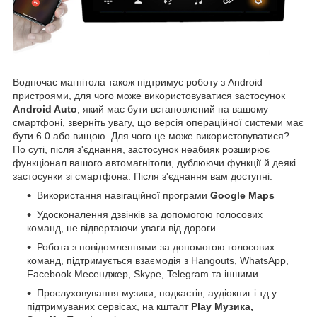
Водночас магнітола також підтримує роботу з Android
пристроями, для чого може використовуватися застосунок
Android Auto
, який має бути встановлений на вашому
смартфоні, зверніть увагу, що версія операційної системи має
бути 6.0 або вищою. Для чого це може використовуватися?
По суті, після з'єднання, застосунок неабияк розширює
функціонал вашого автомагнітоли, дублюючи функції й деякі
застосунки зі смартфона. Після з'єднання вам доступні:
Використання навігаційної програми
Google Maps
Удосконалення дзвінків за допомогою голосових
команд, не відвертаючи уваги від дороги
Робота з повідомленнями за допомогою голосових
команд, підтримується взаємодія з Hangouts, WhatsApp,
Facebook Месенджер, Skype, Telegram та іншими.
Прослуховування музики, подкастів, аудіокниг і тд у
підтримуваних сервісах, на кшталт
Play Музика,