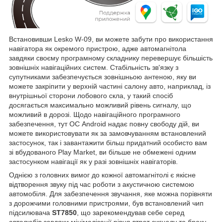
Встановивши Lesko W-09, ви можете забути про використання
навігатора як окремого пристрою, адже автомагнітола
завдяки своєму програмному складнику перевершує більшість
зовнішніх навігаційних систем. Стабільність зв'язку з
супутниками забезпечується зовнішньою антеною, яку ви
можете закріпити у верхній частині салону авто, наприклад, із
внутрішньої сторони лобового скла, у такий спосіб
досягається максимально можливий рівень сигналу, що
можливий в дорозі. Щодо навігаційного програмного
забезпечення, тут ОС Android надає повну свободу дій, ви
можете використовувати як за замовчуванням встановлений
застосунок, так і завантажити більш придатний особисто вам
зі вбудованого Play Market, ви більше не обмежені одним
застосунком навігації як у разі зовнішніх навігаторів.
Однією з головних вимог до кожної автомагнітолі є якісне
відтворення звуку під час роботи з акустичною системою
автомобіля. Для забезпечення звучання, яке можна порівняти
з дорожчими головними пристроями, був встановлений чип
підсилювача
ST7850
, що зарекомендував себе серед
автолюбів завдяки мінімалізації рівня втрат сигналу та браку