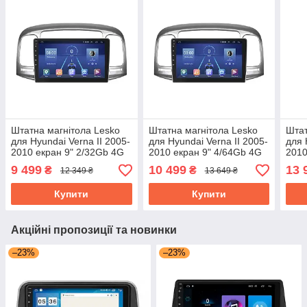
Штатна магнітола Lesko
Штатна магнітола Lesko
Штат
для Hyundai Verna II 2005-
для Hyundai Verna II 2005-
для 
2010 екран 9" 2/32Gb 4G
2010 екран 9" 4/64Gb 4G
2010
Wi-Fi GPS Top Хюндай
Wi-Fi GPS Top Хюндай
Wi-F
9 499
10 499
13 
₴
₴
12 349 ₴
13 649 ₴
Верна
Вер
Купити
Купити
Акційні пропозиції та новинки
–23%
–23%