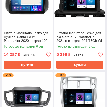
Штатна магнітола Lesko для
Штатна магнітола Lesko для
Hyundai Santa Fe IV
Kia Cerato IV Рестайлінг
Рестайлінг 2020+ екран 10"
2021-н.в. екран 9" 1/16Gb Wi-
4/64Gb CarPlay 4G Wi-Fi GPS
Fi GPS Base
Готово до відправки 6 од.
Готово до відправки 5 од.
Prime
14 287
5 299
₴
₴
18 574 ₴
6 889 ₴
Купити
Купити
–23%
–23%