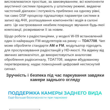
висловлюватися простіше, за замовчуванням, всі компоненти
акустичної системи працюють у штатному режимі, видаючи
частотний діапазон і потужність приблизно на одному рівні,
так само DSP процесор підлаштовує параметри системи в
записі від АЧХ, розташування компонентів і водія в салоні
авто. Це настроювання неабияк покращує звучання будь-якої
композиції, розкриваючи її за новим.
Щодо роботи з радіостанціями, у моделі W-09 встановлений
один із найкращих FM-модуляторів на ринку —
TDA7708
. Чип
може обробляти стандарти
AM и FM
, модульатор підходить
для прослуховування радіостанцій у HD-якості. На відміну від
звичних автомагнітол, де використовується аналогове
оброблення радіосигналу, TDA7708, завдяки вбудованому
перетворювачу, надає повноцінний цифровий нестиснутий
сигнал.
Зручність і безпека під час паркування завдяки
камери заднього огляду