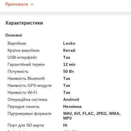
Приховати
Характеристики
Основні
Виробник
Lesko
Країна виробник
Китай
USB-інтерфейс
Так
Гарантійний термін
12 міс
Потужність
50 Вт
Наявність Bluetooth
Так
Наявність GPS-модуля
Так
Наявність Wi-Fi
Так
Операційна система
Android
Передня панель
Незнімна
Підтримувані формати
WAV, AVI, FLAC, JPEG, WMA,
MP3
Порт для SD-карти
Ні