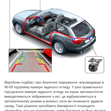
Виробник подбав і про безпечне паркування, впровадивши в
W-09 підтримку камери заднього огляду. У разі правильного
під'єднання камери заднього огляду на екран автомагнітоли
виводитиметься зображення з неї, це відбуватиметься в
автоматичному режимі в момент, коли ви починаєте здавати
назад. Таке рішення запобіжить ймовірності пошкодити
автомобіль під час паркування, адже бордюри та будь-які інші