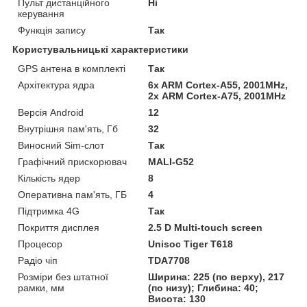
Пульт дистанційного
Ні
керування
Функція запису
Так
Користувальницькі характеристики
GPS антена в комплекті
Так
Архітектура ядра
6x ARM Cortex-A55, 2001MHz,
2х ARM Cortex-A75, 2001MHz
Версія Android
12
Внутрішня пам'ять, Гб
32
Виносний Sim-слот
Так
Графічний прискорювач
MALI-G52
Кількість ядер
8
Оперативна пам'ять, ГБ
4
Підтримка 4G
Так
Покриття дисплея
2.5 D Multi-touch screen
Процесор
Unisoc Tiger T618
Радіо чіп
TDA7708
Розміри без штатної
Ширина: 225 (по верху), 217
рамки, мм
(по низу); Глибина: 40;
Висота: 130