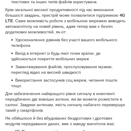
текстових та інших типів файлів користувача.
Крім загальної високої продуктивності під час виконання
більшості завдань, пристрій може похвалитися підтримкою
4G
LTE
. Саме можливість роботи з мобільною мережею виводить
автомагнітолу на новий рівень, адже тепер вам є безліч
додаткових можливостей, як-от:
Удосконалення дзвінків без участі вашого мобільного
телефона
Вихід в інтернет із будь-якої точки країни, де
здійснюється покриття мобільних мереж
Завантажування файлів, прослуховування музики,
перегляд відео на високій швидкості
Використання застосунків соц.мереж, читання пошти
тощо.
Для забезпечення найкращого рівня сигналу в комплекті
передбачено дві зовнішні антени, які ви можете розмістити в
салоні. Завдяки антенам, якість сигналу набагато перевершує
такий у смартфонів.
Не обійшлося й без вбудованих бездротових і дротових
модулів передавання даних, вже з заводу магнітола має: