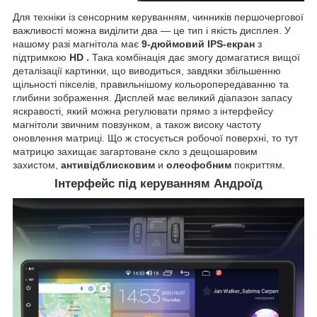
Для техніки із сенсорним керуванням, чинників першочергової
важливості можна виділити два — це тип і якість дисплея. У
нашому разі магнітола має
9-дюймовий IPS-екран
з
підтримкою
HD
.
Така комбінація дає змогу домагатися вищої
деталізації картинки, що виводиться, завдяки збільшенню
щільності пікселів, правильнішому кольоропередаванню та
глибини зображення. Дисплей має великий діапазон запасу
яскравості, який можна регулювати прямо з інтерфейсу
магнітоли звичним повзунком, а також високу частоту
оновлення матриці. Що ж стосується робочої поверхні, то тут
матрицю захищає загартоване скло з дещошаровим
захистом,
антивідблисковим
и
олеофобним
покриттям.
Інтерфейс під керуванням Андроїд