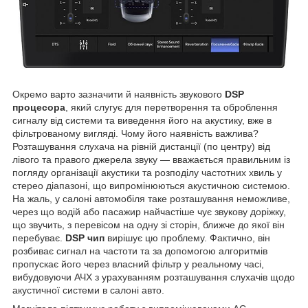
Окремо варто зазначити й наявність звукового
DSP
процесора
, який слугує для перетворення та оброблення
сигналу від системи та виведення його на акустику, вже в
фільтрованому вигляді. Чому його наявність важлива?
Розташування слухача на рівній дистанції (по центру) від
лівого та правого джерела звуку — вважається правильним із
погляду організації акустики та розподілу частотних хвиль у
стерео діапазоні, що випромінюються акустичною системою.
На жаль, у салоні автомобіля таке розташування неможливе,
через що водій або пасажир найчастіше чує звукову доріжку,
що звучить, з перевісом на одну зі сторін, ближче до якої він
перебуває.
DSP чип
вирішує цю проблему. Фактично, він
розбиває сигнал на частоти та за допомогою алгоритмів
пропускає його через власний фільтр у реальному часі,
вибудовуючи АЧХ з урахуванням розташування слухачів щодо
акустичної системи в салоні авто.