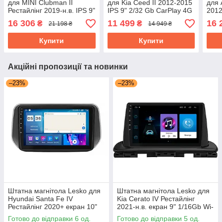
для MINI Clubman II
для Kia Ceed II 2012-2015
для 
Рестайлінг 2019-н.в. IPS 9"
IPS 9" 2/32 Gb CarPlay 4G
2012
4/64Gb CarPlay 4G Wi-Fi
Wi-Fi GPS Prime Кіа Сид
Wi-F
16 306
11 499
16 
₴
₴
21 198 ₴
14 949 ₴
GPS Prime
Похолодження
Купити
Купити
Акційні пропозиції та новинки
–23%
–23%
Штатна магнітола Lesko для
Штатна магнітола Lesko для
Hyundai Santa Fe IV
Kia Cerato IV Рестайлінг
Рестайлінг 2020+ екран 10"
2021-н.в. екран 9" 1/16Gb Wi-
4/64Gb CarPlay 4G Wi-Fi GPS
Fi GPS Base
Готово до відправки 6 од.
Готово до відправки 5 од.