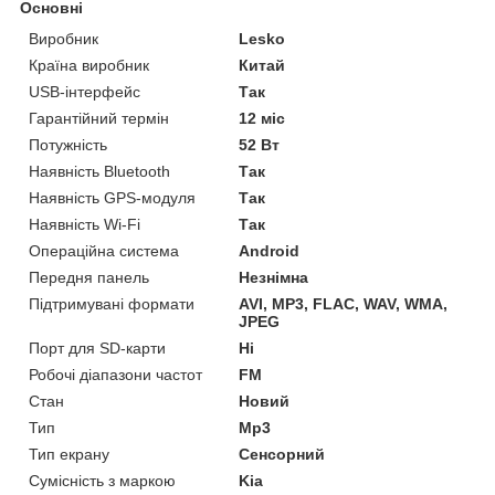
Основні
Виробник
Lesko
Країна виробник
Китай
USB-інтерфейс
Так
Гарантійний термін
12 міс
Потужність
52 Вт
Наявність Bluetooth
Так
Наявність GPS-модуля
Так
Наявність Wi-Fi
Так
Операційна система
Android
Передня панель
Незнімна
Підтримувані формати
AVI, MP3, FLAC, WAV, WMA,
JPEG
Порт для SD-карти
Ні
Робочі діапазони частот
FM
Стан
Новий
Тип
Mp3
Тип екрану
Сенсорний
Сумісність з маркою
Kia