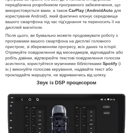
передбачена розробником програмного забезпечення, що
використовується вами, а також
CarPlay
(
AndroidAuto
для
користувачів Android), який фактично клонує середовище
вашого смартфона під час під'єднання та переносить її на
дисплей магнітоли.
Після цього, ви буквально можете продовжувати роботу з
програмами вашого смартфона на дисплеї головного
пристрою, зі збереженням прогресу, всіх даних та історії.
Отримуйте повідомлення від месенджерів, відповідайте або
робіть дзвінки, відтворюйте текстові повідомлення голосом
асистента, користуйтеся музичними бібліотеками
Spotify
(і
ін.) виконуйте голосове керування, надівайте текст або
прокладайте маршрути, не відриваючись від шляху.
Звук із DSP процесором