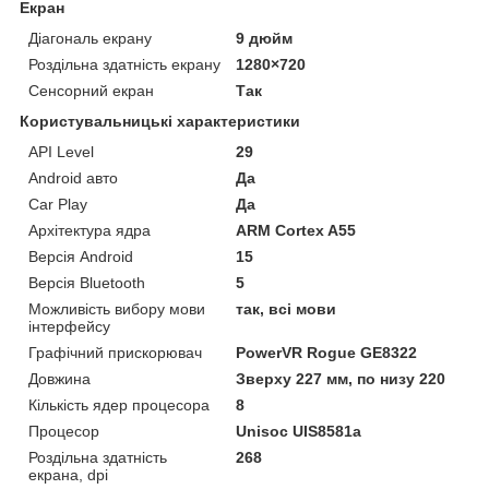
Екран
Діагональ екрану
9 дюйм
Роздільна здатність екрану
1280×720
Сенсорний екран
Так
Користувальницькі характеристики
API Level
29
Android авто
Да
Car Play
Да
Архітектура ядра
ARM Cortex A55
Версія Android
15
Версія Bluetooth
5
Можливість вибору мови
так, всі мови
інтерфейсу
Графічний прискорювач
PowerVR Rogue GE8322
Довжина
Зверху 227 мм, по низу 220
Кількість ядер процесора
8
Процесор
Unisoc UIS8581a
Роздільна здатність
268
екрана, dpi