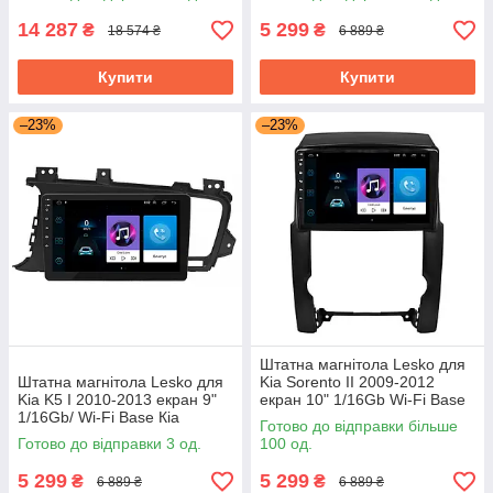
Prime
14 287
5 299
₴
₴
18 574 ₴
6 889 ₴
Купити
Купити
–23%
–23%
Штатна магнітола Lesko для
Штатна магнітола Lesko для
Kia Sorento II 2009-2012
Kia K5 I 2010-2013 екран 9"
екран 10" 1/16Gb Wi-Fi Base
1/16Gb/ Wi-Fi Base Кіа
GPS Android Кіа
Готово до відправки більше
Готово до відправки 3 од.
100 од.
5 299
5 299
₴
₴
6 889 ₴
6 889 ₴