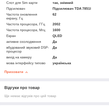
Слот для Sim карти
так, знімний
Підсилювач
Підсилювач TDA 7851l
Частота оновлення
62
екрану, Гц
Частота процесора, ГГц
2002
Частота процесора, Мгц
1600
Екран
QLED
активне охолодження
Да
вбудований звуковий DSP-
Да
процесор
вихід на камеру
Да
мова інтерфейсу типово
українська
Приховати
Відгуки про товар
Ще немає відгуків про цей товар