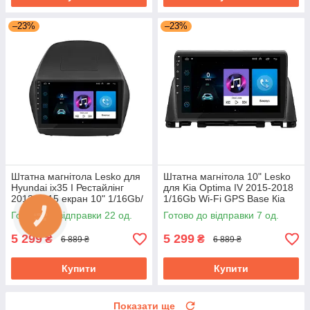
–23%
–23%
Штатна магнітола Lesko для
Штатна магнітола 10" Lesko
Hyundai ix35 I Рестайлінг
для Kia Optima IV 2015-2018
2013-2015 екран 10" 1/16Gb/
1/16Gb Wi-Fi GPS Base Кіа
Wi-Fi Base Хюндай
Готово до відправки 22 од.
Готово до відправки 7 од.
5 299
5 299
₴
₴
6 889 ₴
6 889 ₴
Купити
Купити
Показати ще