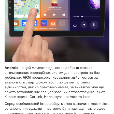
Android
на цей момент є однією з найбільш свіжих і
оптимізованих операційних систем для пристроїв на базі
мобільних
ARM
процесорів. Керування здійснюється за
аналогією зі смартфоном або планшетом, істотних
відмінностей, дійсно практично немає, за винятком хіба що
пакета встановлених спеціалізованих автозастосунків, як-от
Кнопки керма, CarLink, Налаштування Авто та інше.
Серед особливостей інтерфейсу, можна зазначити можливість
встановлення віджетів — це може бути навігація, вікно відео
програвача, практично все, де є нативна їх підтримка,