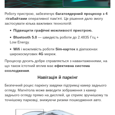
Роботу пристрою, забезпечує
багатоядерний процесор
з
4
гігабайтами
оперативної пам'яті. Це рішення дало змогу
застосувати кілька важливих технологій:
Підвищити графічні можливості пристрою.
Bluetooth 5.0
— швидкість роботи до 2.4835 Ггц +
Low Energy.
Wifi
і можливість роботи
Sim-карток
в діапазонах
широкосмугових
4G
мереж.
Процесор досить добре справляється з навантаженнями, на
що також істотний вплив має
ефективна система
охолодження
.
Навігація й паркінг
Безпечний роцес паркінгу завдяки підтримці камер заднього
огляду. Магнітола може виводити зображення з камер
заднього огляду прямо на дисплей, це сприяє зручнішому та
точнішому парковці, знижуючи ризики пошкодження авто.