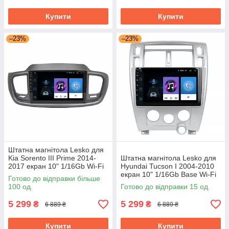
Купити
Купити
–23%
–23%
Штатна магнітола Lesko для
Kia Sorento III Prime 2014-
Штатна магнітола Lesko для
2017 екран 10" 1/16Gb Wi-Fi
Hyundai Tucson I 2004-2010
Base GPS Android Кіа
екран 10" 1/16Gb Base Wi-Fi
Готово до відправки більше
GPS Android хендай
100 од.
Готово до відправки 15 од.
5 299
5 299
₴
₴
6 889 ₴
6 889 ₴
Купити
Купити