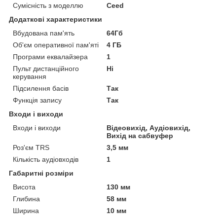
Сумісність з моделлю
Ceed
Додаткові характеристики
Вбудована пам'ять
64Гб
Об'єм оперативної пам'яті
4 ГБ
Програми еквалайзера
1
Пульт дистанційного
Ні
керування
Підсилення басів
Так
Функція запису
Так
Входи і виходи
Входи і виходи
Відеовихід, Аудіовихід,
Вихід на сабвуфер
Роз'єм TRS
3,5 мм
Кількість аудіовходів
1
Габаритні розміри
Висота
130 мм
Глибина
58 мм
Ширина
10 мм