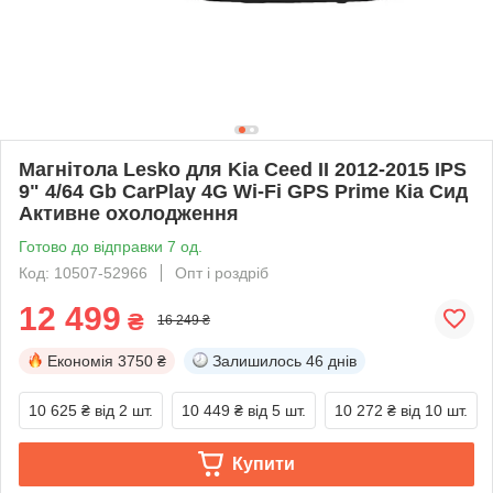
Магнітола Lesko для Kia Ceed II 2012-2015 IPS
9" 4/64 Gb CarPlay 4G Wi-Fi GPS Prime Кіа Сид
Активне охолодження
Готово до відправки 7 од.
Код: 10507-52966
Опт і роздріб
12 499
₴
16 249 ₴
Економія
3750 ₴
Залишилось
46 днів
10 625 ₴
від 2 шт.
10 449 ₴
від 5 шт.
10 272 ₴
від 10 шт.
Купити