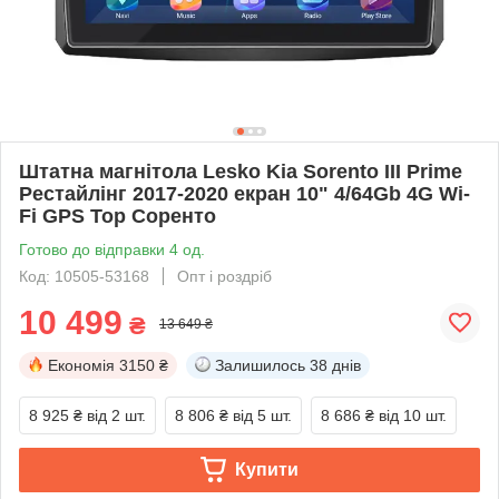
Штатна магнітола Lesko Kia Sorento III Prime
Рестайлінг 2017-2020 екран 10" 4/64Gb 4G Wi-
Fi GPS Top Соренто
Готово до відправки 4 од.
Код: 10505-53168
Опт і роздріб
10 499
₴
13 649 ₴
Економія
3150 ₴
Залишилось
38 днів
8 925 ₴
від 2 шт.
8 806 ₴
від 5 шт.
8 686 ₴
від 10 шт.
Купити