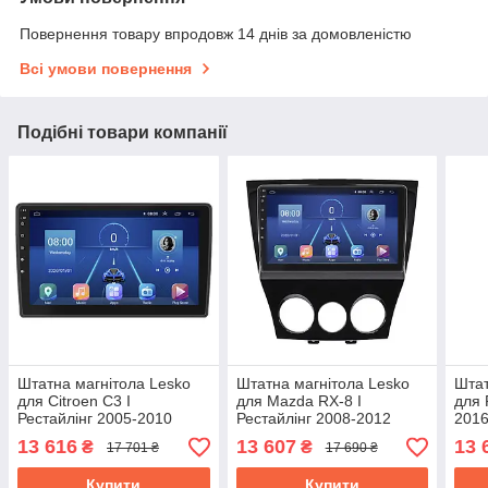
Повернення товару впродовж 14 днів за домовленістю
Всі умови повернення
Подібні товари компанії
Штатна магнітола Lesko
Штатна магнітола Lesko
Штат
для Citroen C3 I
для Mazda RX-8 I
для 
Рестайлінг 2005-2010
Рестайлінг 2008-2012
2016
екран 9" 4/64Gb/ 4G/ Wi-
екран 9" 4/64Gb 4G Wi-Fi
2/32
13 616
13 607
13 
₴
₴
17 701 ₴
17 690 ₴
Fi/ CarPlay Top GPS
GPS Top
Andr
Купити
Купити