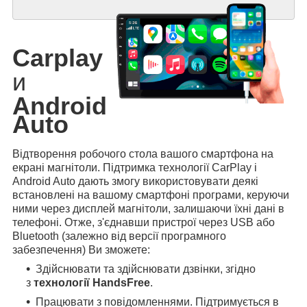
Carplay
и
Android
Auto
Відтворення робочого стола вашого смартфона на
екрані магнітоли. Підтримка технології CarPlay і
Android Auto дають змогу використовувати деякі
встановлені на вашому смартфоні програми, керуючи
ними через дисплей магнітоли, залишаючи їхні дані в
телефоні. Отже, з'єднавши пристрої через USB або
Bluetooth (залежно від версії програмного
забезпечення) Ви зможете:
Здійснювати та здійснювати дзвінки, згідно
з
технології HandsFree
.
Працювати з повідомленнями. Підтримується в