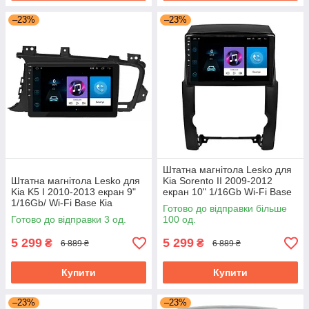
–23%
–23%
Штатна магнітола Lesko для
Штатна магнітола Lesko для
Kia Sorento II 2009-2012
Kia K5 I 2010-2013 екран 9"
екран 10" 1/16Gb Wi-Fi Base
1/16Gb/ Wi-Fi Base Кіа
GPS Android Кіа
Готово до відправки більше
Готово до відправки 3 од.
100 од.
5 299
5 299
₴
₴
6 889 ₴
6 889 ₴
Купити
Купити
–23%
–23%