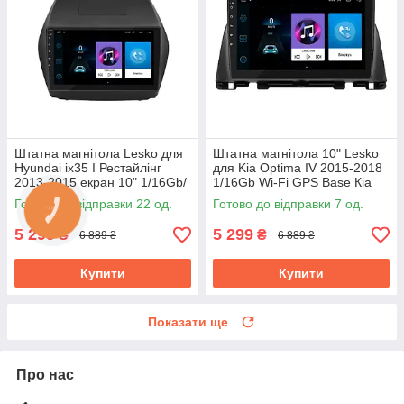
Штатна магнітола Lesko для
Штатна магнітола 10" Lesko
Hyundai ix35 I Рестайлінг
для Kia Optima IV 2015-2018
2013-2015 екран 10" 1/16Gb/
1/16Gb Wi-Fi GPS Base Кіа
Wi-Fi Base Хюндай
Готово до відправки 22 од.
Готово до відправки 7 од.
5 299
5 299
₴
₴
6 889 ₴
6 889 ₴
Купити
Купити
Показати ще
Про нас