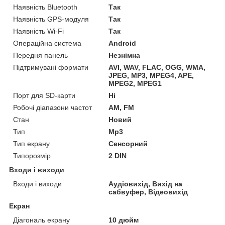
Наявність Bluetooth
Так
Наявність GPS-модуля
Так
Наявність Wi-Fi
Так
Операційна система
Android
Передня панель
Незнімна
Підтримувані формати
AVI, WAV, FLAC, OGG, WMA,
JPEG, MP3, MPEG4, APE,
MPEG2, MPEG1
Порт для SD-карти
Ні
Робочі діапазони частот
AM, FM
Стан
Новий
Тип
Mp3
Тип екрану
Сенсорний
Типорозмір
2 DIN
Входи і виходи
Входи і виходи
Аудіовихід, Вихід на
сабвуфер, Відеовихід
Екран
Діагональ екрану
10 дюйм