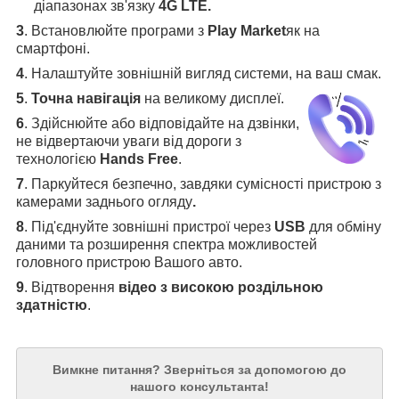
діапазонах зв'язку
4G LTE.
3
.
Встановлюйте програми з
Play Market
як на
смартфоні.
4
.
Налаштуйте зовнішній вигляд системи, на ваш смак.
5
.
Точна навігація
на великому дисплеї
.
6
.
Здійснюйте або відповідайте на дзвінки,
не відвертаючи уваги від дороги з
технологією
Hands Free
.
7
. Паркуйтеся безпечно, завдяки сумісності пристрою з
камерами заднього огляду
.
8
. Під'єднуйте зовнішні пристрої через
USB
для обміну
даними та розширення спектра можливостей
головного пристрою Вашого авто.
9
. Відтворення
відео з високою роздільною
здатністю
.
Вимкне питання?
Зверніться за допомогою до
нашого консультанта!