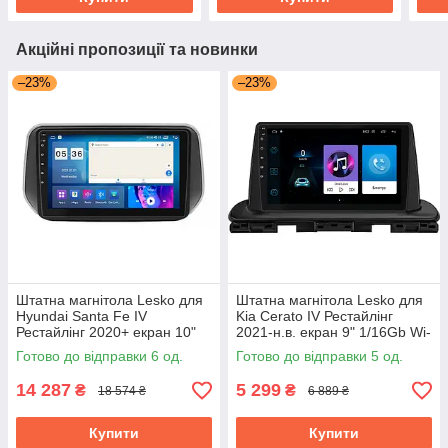
Акційні пропозиції та новинки
–23%
–23%
Штатна магнітола Lesko для
Штатна магнітола Lesko для
Hyundai Santa Fe IV
Kia Cerato IV Рестайлінг
Рестайлінг 2020+ екран 10"
2021-н.в. екран 9" 1/16Gb Wi-
4/64Gb CarPlay 4G Wi-Fi GPS
Fi GPS Base
Готово до відправки 6 од.
Готово до відправки 5 од.
Prime
14 287
5 299
₴
₴
18 574 ₴
6 889 ₴
Купити
Купити