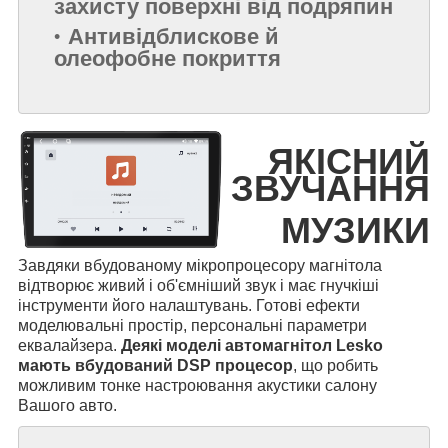
захисту поверхні від подряпин
Антивідблискове й
олеофобне покриття
ЯКІСНИЙ
ЗВУЧАННЯ
МУЗИКИ
Завдяки вбудованому мікропроцесору магнітола
відтворює живий і об'ємніший звук і має гнучкіші
інструменти його налаштувань. Готові ефекти
моделювальні простір, персональні параметри
еквалайзера.
Деякі моделі автомагнітол Lesko
мають вбудований DSP процесор
, що робить
можливим тонке настроювання акустики салону
Вашого авто.