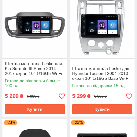
Штатна магнітола Lesko для
Kia Sorento III Prime 2014-
Штатна магнітола Lesko для
2017 екран 10" 1/16Gb Wi-Fi
Hyundai Tucson I 2004-2010
Base GPS Android Кіа
екран 10" 1/16Gb Base Wi-Fi
Готово до відправки більше
GPS Android хендай
100 од.
Готово до відправки 15 од.
5 299
5 299
₴
₴
6 889 ₴
6 889 ₴
Купити
Купити
–23%
–23%