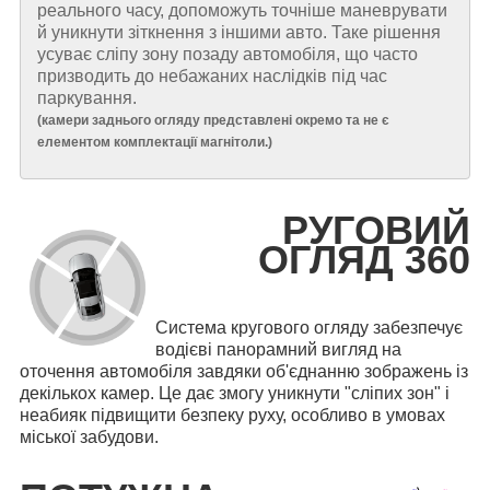
реального часу, допоможуть точніше маневрувати
й уникнути зіткнення з іншими авто. Таке рішення
усуває сліпу зону позаду автомобіля, що часто
призводить до небажаних наслідків під час
паркування.
(
камери заднього огляду представлені окремо та не є
елементом комплектації магнітоли.
)
РУГОВИЙ
ОГЛЯД 360
Система кругового огляду забезпечує
водієві панорамний вигляд на
оточення автомобіля завдяки об'єднанню зображень із
декількох камер. Це дає змогу уникнути "сліпих зон" і
неабияк підвищити безпеку руху, особливо в умовах
міської забудови.