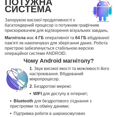
ПОТУЖНА
СИСТЕМА
Запорукою високої продуктивності є
багатоядерний процесор із потужним графічним
прискорювачем для відтворення візуальних завдань.
Магнітола
має
4 ГБ
оперативної та
64 ГБ
вбудованої
пам'яті як накопичувач для зберігання даних. Робота
пристрою забезпечується стабільною версією
операційної системи ANDROID.
Чому Android магнітолу?
1
. Звук високої якості та можливості його
настроювання. Вбудований
мікропроцесор.
2
. Бездротові мережі:
WIFI
для доступу в інтернет;
Bluetooth
для бездротового з'єднання з
пристроями та обміну даними;
Підтримка роботи в широкосмугових