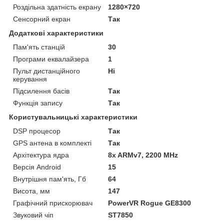
Роздільна здатність екрану
1280×720
Сенсорний екран
Так
Додаткові характеристики
Пам'ять станцій
30
Програми еквалайзера
1
Пульт дистанційного
Ні
керування
Підсилення басів
Так
Функція запису
Так
Користувальницькі характеристики
DSP процесор
Так
GPS антена в комплекті
Так
Архітектура ядра
8x ARMv7, 2200 MHz
Версія Android
15
Внутрішня пам'ять, Гб
64
Висота, мм
147
Графічний прискорювач
PowerVR Rogue GE8300
Звуковий чіп
ST7850