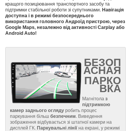
кращого позиціювання транспортного засобу та
підтримки стабільної роботи зі супутниками.
Навігація
доступна і в режимі безпосереднього
використання головного Андроїд пристрою, через
Google Maps, незалежно від активності Carplay або
Android Auto!
БЕЗОП
АСНАЯ
ПАРКО
ВКА
Магнітола
з
підтримкою
камер заднього огляду
робить процес
паркування більш
безпечним
. Виведення
зображення відбувається зі штатної камери на
дисплей ГК.
Паркувальні лінії
на екрані, у режимі