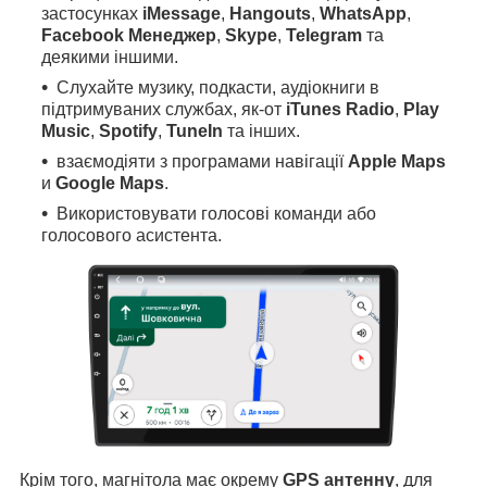
застосунках
iMessage
,
Hangouts
,
WhatsApp
,
Facebook Менеджер
,
Skype
,
Telegram
та
деякими іншими.
Слухайте музику, подкасти, аудіокниги в
підтримуваних службах, як-от
iTunes Radio
,
Play
Music
,
Spotify
,
TuneIn
та інших.
взаємодіяти з програмами навігації
Apple Maps
и
Google Maps
.
Використовувати голосові команди або
голосового асистента.
Крім того, магнітола має окрему
GPS антенну
, для