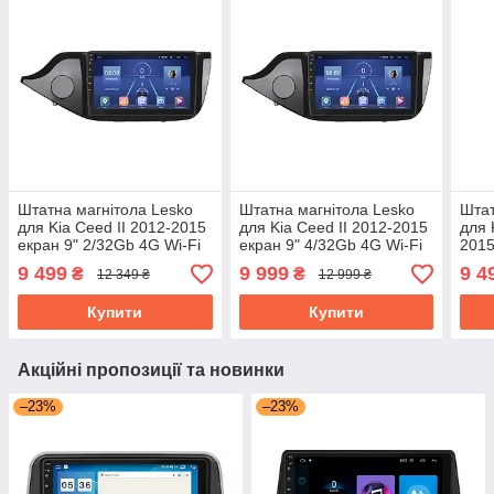
Штатна магнітола Lesko
Штатна магнітола Lesko
Штат
для Kia Ceed II 2012-2015
для Kia Ceed II 2012-2015
для 
екран 9" 2/32Gb 4G Wi-Fi
екран 9" 4/32Gb 4G Wi-Fi
2015
GPS Top Кіа Сид
GPS Top Кіа Сид
2/32
9 499
9 999
9 4
₴
₴
12 349 ₴
12 999 ₴
Кіа 
Купити
Купити
Акційні пропозиції та новинки
–23%
–23%