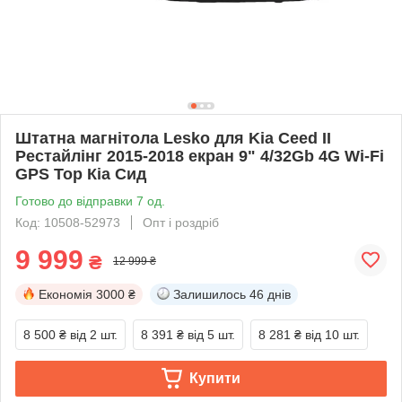
Штатна магнітола Lesko для Kia Ceed II
Рестайлінг 2015-2018 екран 9" 4/32Gb 4G Wi-Fi
GPS Top Кіа Сид
Готово до відправки 7 од.
Код: 10508-52973
Опт і роздріб
9 999
₴
12 999 ₴
Економія
3000 ₴
Залишилось
46 днів
8 500 ₴
від 2 шт.
8 391 ₴
від 5 шт.
8 281 ₴
від 10 шт.
Купити