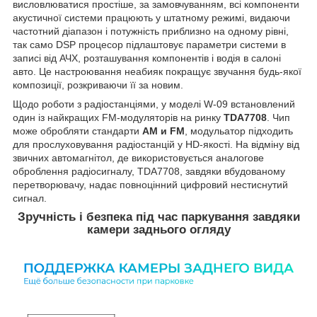
висловлюватися простіше, за замовчуванням, всі компоненти
акустичної системи працюють у штатному режимі, видаючи
частотний діапазон і потужність приблизно на одному рівні,
так само DSP процесор підлаштовує параметри системи в
записі від АЧХ, розташування компонентів і водія в салоні
авто. Це настроювання неабияк покращує звучання будь-якої
композиції, розкриваючи її за новим.
Щодо роботи з радіостанціями, у моделі W-09 встановлений
один із найкращих FM-модуляторів на ринку
TDA7708
. Чип
може обробляти стандарти
AM и FM
, модульатор підходить
для прослуховування радіостанцій у HD-якості. На відміну від
звичних автомагнітол, де використовується аналогове
оброблення радіосигналу, TDA7708, завдяки вбудованому
перетворювачу, надає повноцінний цифровий нестиснутий
сигнал.
Зручність і безпека під час паркування завдяки
камери заднього огляду