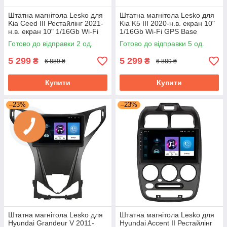
Штатна магнітола Lesko для
Штатна магнітола Lesko для
Kia Ceed III Рестайлінг 2021-
Kia K5 III 2020-н.в. екран 10"
н.в. екран 10" 1/16Gb Wi-Fi
1/16Gb Wi-Fi GPS Base
GPS Base Кіа Сид
Готово до відправки 2 од.
Готово до відправки 5 од.
5 299
5 299
₴
₴
6 889 ₴
6 889 ₴
Купити
Купити
–23%
–23%
Штатна магнітола Lesko для
Штатна магнітола Lesko для
Hyundai Grandeur V 2011-
Hyundai Accent II Рестайлінг