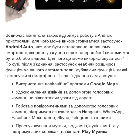
Водночас магнітола також підтримує роботу з Android
пристроями, для чого може використовуватися застосунок
Android Auto
, яке має бути встановлене на вашому
смартфоні, зверніть увагу, що версія операційної системи має
бути 6.0 або вищою. Для чого це може використовуватися?
По суті, після з'єднання, застосунок неабияк розширює
функціонал вашого автомагнітоли, дублюючи функції й деякі
застосунки зі смартфона. Після з'єднання вам доступні:
Використання навігаційної програми
Google Maps
Удосконалення дзвінків за допомогою голосових
команд, не відвертаючи уваги від дороги
Робота з повідомленнями за допомогою голосових
команд, підтримується взаємодія з Hangouts, WhatsApp,
Facebook Месенджер, Skype, Telegram та іншими.
Прослуховування музики, подкастів, аудіокниг і тд у
підтримуваних сервісах, на кшталт
Play Музика,