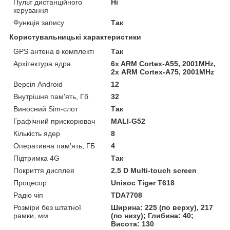
Пульт дистанційного
Ні
керування
Функція запису
Так
Користувальницькі характеристики
GPS антена в комплекті
Так
Архітектура ядра
6x ARM Cortex-A55, 2001MHz,
2х ARM Cortex-A75, 2001MHz
Версія Android
12
Внутрішня пам'ять, Гб
32
Виносний Sim-слот
Так
Графічний прискорювач
MALI-G52
Кількість ядер
8
Оперативна пам'ять, ГБ
4
Підтримка 4G
Так
Покриття дисплея
2.5 D Multi-touch screen
Процесор
Unisoc Tiger T618
Радіо чіп
TDA7708
Розміри без штатної
Ширина: 225 (по верху), 217
рамки, мм
(по низу); Глибина: 40;
Висота: 130