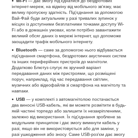
Wi-Fi
— дає змогу під'єднатися до бездротових
інтернет-мереж, на відміну від мобільного зв'язку, має
велику пропускну здатність. Під'єднання за допомогою
Вай-Фай буде актуальним у разі тривалих зупинок у
місцях із доступними безплатними точками доступу Wi-
Fi або в домашніх умовах, коли потрібно завантажити
великий обсяг даних із мережі інтернет, що допоможе
заощадити трафік мобільного інтернету.
Bluetooth
— саме за допомогою нього відбувається
під'єднання смартфона, бездротових акустичних систем
та інших периферійних пристроїв до магнітоли.
Додатково Блютуз слугує як зручний варіант
передавання даних між пристроями, що розміщені
поруч, наприклад, під час передавання світлин,
музичних або відеофайлів зі смартфона на магнітолу та
навпаки.
USB
— у комплекті з автомагнітолою постачається
два виносні USB-кабель, які ви можете розмітити в будь-
якій частині торпедо або залишити їх незакріпленими,
залежно від використання. Їх під'єднання зроблене за
модульним принципом і дає змогу вимкнути кабель у
разі, якщо він не використовується або для заміни, у
разі ушкодження або зносу. Саме USB-роз'єм дає змогу