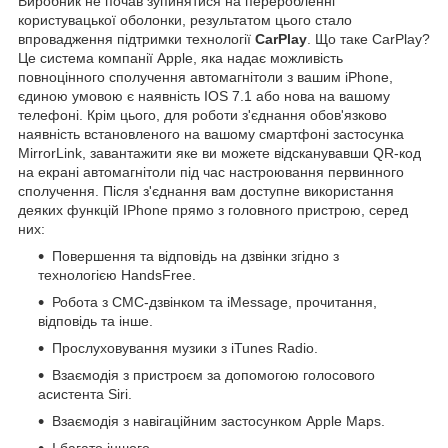
Виробник не почав зупинятися на переробленні
користувацької оболонки, результатом цього стало
впровадження підтримки технології
CarPlay
. Що таке CarPlay?
Це система компанії Apple, яка надає можливість
повноцінного сполучення автомагнітоли з вашим iPhone,
єдиною умовою є наявність IOS 7.1 або нова на вашому
телефоні. Крім цього, для роботи з'єднання обов'язково
наявність встановленого на вашому смартфоні застосунка
MirrorLink, завантажити яке ви можете відсканувавши QR-код
на екрані автомагнітоли під час настроювання первинного
сполучення. Після з'єднання вам доступне використання
деяких функцій IPhone прямо з головного пристрою, серед
них:
Повершення та відповідь на дзвінки згідно з
технологією HandsFree.
Робота з СМС-дзвінком та iMessage, прочитання,
відповідь та інше.
Прослуховування музики з iTunes Radio.
Взаємодія з пристроєм за допомогою голосового
асистента Siri.
Взаємодія з навігаційним застосунком Apple Maps.
І багато іншого.