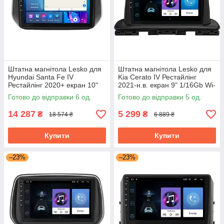
Штатна магнітола Lesko для
Штатна магнітола Lesko для
Hyundai Santa Fe IV
Kia Cerato IV Рестайлінг
Рестайлінг 2020+ екран 10"
2021-н.в. екран 9" 1/16Gb Wi-
4/64Gb CarPlay 4G Wi-Fi GPS
Fi GPS Base
Готово до відправки 6 од.
Готово до відправки 5 од.
Prime
14 287
5 299
₴
₴
18 574 ₴
6 889 ₴
Купити
Купити
–23%
–23%