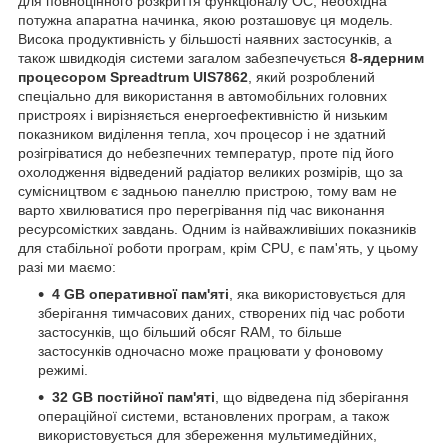
для повноцінного розкриття функціоналу ОС, необхідна
потужна апаратна начинка, якою розташовує ця модель.
Висока продуктивність у більшості наявних застосунків, а
також швидкодія системи загалом забезпечується
8-ядерним
процесором
Spreadtrum UIS7862
, який розроблений
спеціально для використання в автомобільних головних
пристроях і вирізняється енергоефективністю й низьким
показником виділення тепла, хоч процесор і не здатний
розігріватися до небезпечних температур, проте під його
охолодження відведений радіатор великих розмірів, що за
сумісництвом є задньою панеллю пристрою, тому вам не
варто хвилюватися про перегрівання під час виконання
ресурсомістких завдань. Одним із найважливіших показників
для стабільної роботи програм, крім CPU, є пам'ять, у цьому
разі ми маємо:
4 GB оперативної пам'яті
, яка використовується для
зберігання тимчасових даних, створених під час роботи
застосунків, що більший обсяг RAM, то більше
застосунків одночасно може працювати у фоновому
режимі.
32 GB постійної пам'яті
, що відведена під зберігання
операційної системи, встановлених програм, а також
використовується для збереження мультимедійних,