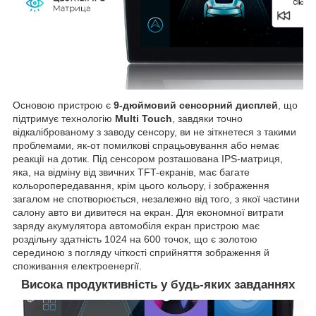
Основою пристрою є
9-дюймовий сенсорний дисплей
, що
підтримує технологію
Multi Touch
, завдяки точно
відкаліброваному з заводу сенсору, ви не зіткнетеся з такими
проблемами, як-от помилкові спрацьовування або немає
реакції на дотик. Під сенсором розташована IPS-матриця,
яка, на відміну від звичних TFT-екранів, має багате
кольоропередавання, крім цього кольору, і зображення
загалом не спотворюється, незалежно від того, з якої частини
салону авто ви дивитеся на екран. Для економної витрати
заряду акумулятора автомобіля екран пристрою має
роздільну здатність 1024 на 600 точок, що є золотою
серединою з погляду чіткості сприйняття зображення й
споживання електроенергії.
Висока продуктивність у будь-яких завданнях