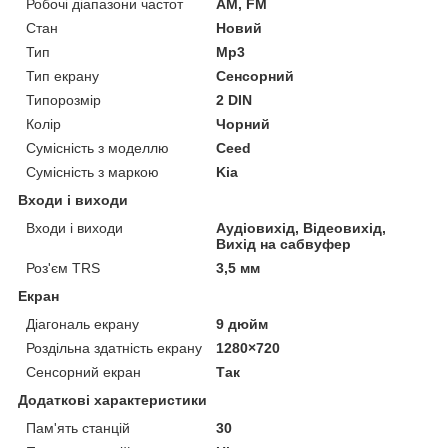
Робочі діапазони частот
AM, FM
Стан
Новий
Тип
Mp3
Тип екрану
Сенсорний
Типорозмір
2 DIN
Колір
Чорний
Сумісність з моделлю
Ceed
Сумісність з маркою
Kia
Входи і виходи
Входи і виходи
Аудіовихід, Відеовихід,
Вихід на сабвуфер
Роз'єм TRS
3,5 мм
Екран
Діагональ екрану
9 дюйм
Роздільна здатність екрану
1280×720
Сенсорний екран
Так
Додаткові характеристики
Пам'ять станцій
30