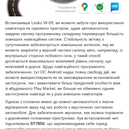
Встановивши Lesko W-09, ви можете забути про використання
навігатора як окремого пристрою, адже автомагнітола
завдяки своєму програмному складнику перевершує більшість
зовнішніх навігаційних систем. Стабільність зв'язку з
супутниками забезпечується зовнішньою антеною, яку ви
можете закріпити у верхній частині салону авто, наприклад, із
внутрішньої сторони лобового скла, у такий спосіб
досягається максимально можливий рівень сигналу, що
можливий в дорозі. Щодо навігаційного програмного
забезпечення, тут ОС Android надає повну свободу дій, ви
можете використовувати як за замовчуванням встановлений
застосунок, так і завантажити більш придатний особисто вам
зі вбудованого Play Market, ви більше не обмежені одним
застосунком навігації як у разі зовнішніх навігаторів.
Однією з головних вимог до кожної автомагнітолі є якісне
відтворення звуку під час роботи з акустичною системою
автомобіля. Для забезпечення звучання, яке можна порівняти
з дорожчими головними пристроями, був встановлений чип
підсилювача
ST7850
, що зарекомендував себе серед
автолюбів завдяки мінімалізації рівня втрат сигналу та браку