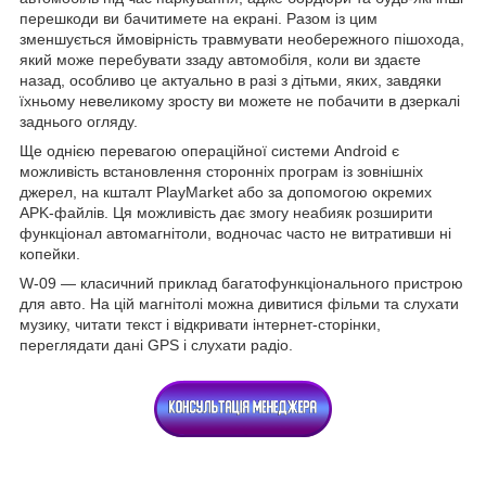
перешкоди ви бачитимете на екрані. Разом із цим
зменшується ймовірність травмувати необережного пішохода,
який може перебувати ззаду автомобіля, коли ви здаєте
назад, особливо це актуально в разі з дітьми, яких, завдяки
їхньому невеликому зросту ви можете не побачити в дзеркалі
заднього огляду.
Ще однією перевагою операційної системи Android є
можливість встановлення сторонніх програм із зовнішніх
джерел, на кшталт PlayMarket або за допомогою окремих
APK-файлів. Ця можливість дає змогу неабияк розширити
функціонал автомагнітоли, водночас часто не витративши ні
копейки.
W-09 — класичний приклад багатофункціонального пристрою
для авто. На цій магнітолі можна дивитися фільми та слухати
музику, читати текст і відкривати інтернет-сторінки,
переглядати дані GPS і слухати радіо.