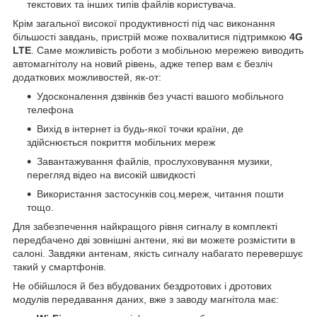
текстових та інших типів файлів користувача.
Крім загальної високої продуктивності під час виконання
більшості завдань, пристрій може похвалитися підтримкою
4G
LTE
. Саме можливість роботи з мобільною мережею виводить
автомагнітолу на новий рівень, адже тепер вам є безліч
додаткових можливостей, як-от:
Удосконалення дзвінків без участі вашого мобільного
телефона
Вихід в інтернет із будь-якої точки країни, де
здійснюється покриття мобільних мереж
Завантажування файлів, прослуховування музики,
перегляд відео на високій швидкості
Використання застосунків соц.мереж, читання пошти
тощо.
Для забезпечення найкращого рівня сигналу в комплекті
передбачено дві зовнішні антени, які ви можете розмістити в
салоні. Завдяки антенам, якість сигналу набагато перевершує
такий у смартфонів.
Не обійшлося й без вбудованих бездротових і дротових
модулів передавання даних, вже з заводу магнітола має: