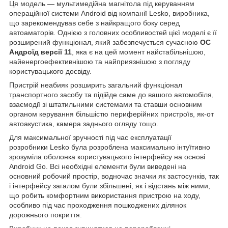
Ця модель — мультимедійна магнітола під керуванням
операційної системи Android від компанії Lesko, виробника,
що зарекомендував себе з найкращого боку серед
автоаматорів. Однією з головних особливостей цієї моделі є її
розширений функціонал, який забезпечується сучасною
ОС
Андроїд версії 11
, яка є на цей момент найстабільнішою,
найенергоефективнішою та найприязнішою з погляду
користувацького досвіду.
Пристрій неабияк розширить загальний функціонал
транспортного засобу та підійде саме до вашого автомобіля,
взаємодії зі штатильними системами та ставши основним
органом керування більшістю периферійних пристроїв, як-от
автоакустика, камера заднього огляду тощо.
Для максимальної зручності під час експлуатації
розробники Lesko була розроблена максимально інтуїтивно
зрозуміла оболонка користувацького інтерфейсу на основі
Android Go. Всі необхідні елементи були виведені на
основний робочий простір, водночас значки як застосунків, так
і інтерфейсу загалом були збільшені, як і відстань між ними,
що робить комфортним використання пристрою на ходу,
особливо під час проходження пошкоджених ділянок
дорожнього покриття.