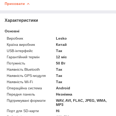
Приховати
Характеристики
Основні
Виробник
Lesko
Країна виробник
Китай
USB-інтерфейс
Так
Гарантійний термін
12 міс
Потужність
50 Вт
Наявність Bluetooth
Так
Наявність GPS-модуля
Так
Наявність Wi-Fi
Так
Операційна система
Android
Передня панель
Незнімна
Підтримувані формати
WAV, AVI, FLAC, JPEG, WMA,
MP3
Порт для SD-карти
Ні