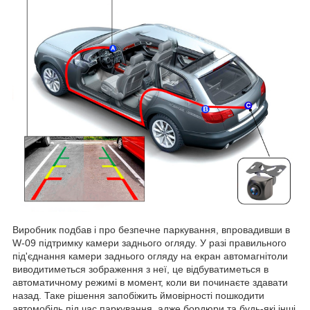
Виробник подбав і про безпечне паркування, впровадивши в
W-09 підтримку камери заднього огляду. У разі правильного
під'єднання камери заднього огляду на екран автомагнітоли
виводитиметься зображення з неї, це відбуватиметься в
автоматичному режимі в момент, коли ви починаєте здавати
назад. Таке рішення запобіжить ймовірності пошкодити
автомобіль під час паркування, адже бордюри та будь-які інші