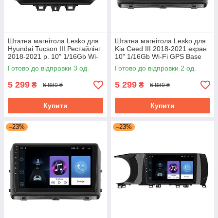
Штатна магнітола Lesko для
Штатна магнітола Lesko для
Hyundai Tucson III Рестайлінг
Kia Ceed III 2018-2021 екран
2018-2021 р. 10" 1/16Gb Wi-
10" 1/16Gb Wi-Fi GPS Base
Fi GPS Base Хюндай Туксон
Кіа Сид
Готово до відправки 3 од.
Готово до відправки 2 од.
5 299
5 299
₴
₴
6 889 ₴
6 889 ₴
Купити
Купити
–23%
–23%