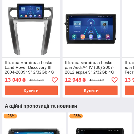
Штатна магнітола Lesko
Штатна магнітола Lesko
Штат
Land Rover Discovery III
для Audi A4 IV (B8) 2007-
для 
2004-2009г 9" 2/32Gb 4G
2012 екран 9" 2/32Gb 4G
Рест
Wi-Fi GPS Top Ленд ровер
Wi-Fi GPS Top
2020
13 040
12 948
13 
₴
₴
16 952 ₴
16 833 ₴
Діскавері
WiFi
Купити
Купити
Акційні пропозиції та новинки
–23%
–23%