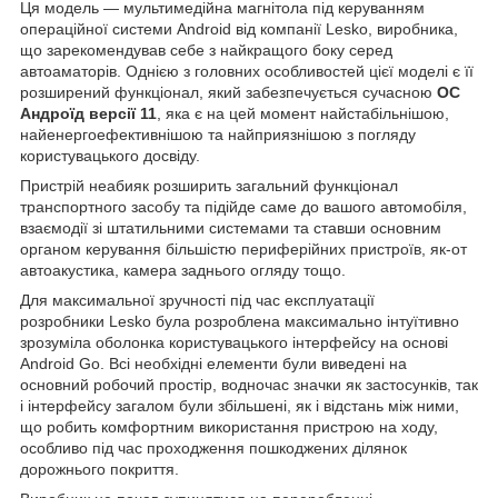
Ця модель — мультимедійна магнітола під керуванням
операційної системи Android від компанії Lesko, виробника,
що зарекомендував себе з найкращого боку серед
автоаматорів. Однією з головних особливостей цієї моделі є її
розширений функціонал, який забезпечується сучасною
ОС
Андроїд версії 11
, яка є на цей момент найстабільнішою,
найенергоефективнішою та найприязнішою з погляду
користувацького досвіду.
Пристрій неабияк розширить загальний функціонал
транспортного засобу та підійде саме до вашого автомобіля,
взаємодії зі штатильними системами та ставши основним
органом керування більшістю периферійних пристроїв, як-от
автоакустика, камера заднього огляду тощо.
Для максимальної зручності під час експлуатації
розробники Lesko була розроблена максимально інтуїтивно
зрозуміла оболонка користувацького інтерфейсу на основі
Android Go. Всі необхідні елементи були виведені на
основний робочий простір, водночас значки як застосунків, так
і інтерфейсу загалом були збільшені, як і відстань між ними,
що робить комфортним використання пристрою на ходу,
особливо під час проходження пошкоджених ділянок
дорожнього покриття.