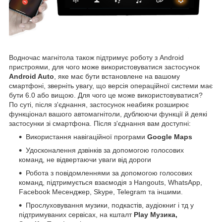
Водночас магнітола також підтримує роботу з Android
пристроями, для чого може використовуватися застосунок
Android Auto
, яке має бути встановлене на вашому
смартфоні, зверніть увагу, що версія операційної системи має
бути 6.0 або вищою. Для чого це може використовуватися?
По суті, після з'єднання, застосунок неабияк розширює
функціонал вашого автомагнітоли, дублюючи функції й деякі
застосунки зі смартфона. Після з'єднання вам доступні:
Використання навігаційної програми
Google Maps
Удосконалення дзвінків за допомогою голосових
команд, не відвертаючи уваги від дороги
Робота з повідомленнями за допомогою голосових
команд, підтримується взаємодія з Hangouts, WhatsApp,
Facebook Месенджер, Skype, Telegram та іншими.
Прослуховування музики, подкастів, аудіокниг і тд у
підтримуваних сервісах, на кшталт
Play Музика,