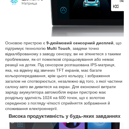
Основою пристрою є
9-дюймовий сенсорний дисплей
, що
підтримує технологію
Multi Touch
, завдяки точно
відкаліброваному з заводу сенсору, ви не зіткнетеся з такими
проблемами, як-от помилкові спрацьовування або немає
реакції на дотик. Під сенсором розташована IPS-матриця,
яка, на відміну від звичних TFT екранів, має багате
кольоропередавання, крім цього кольору, і зображення
загалом не спотворюється, незалежно від того, з якої частини
салону авто ви дивитеся на екран. Для економної витрати
заряду акумулятора автомобіля екран пристрою має
роздільну здатність 1024 на 600 точок, що є золотою
серединою з погляду чіткості сприйняття зображення й
споживання електроенергії.
Висока продуктивність у будь-яких завданнях