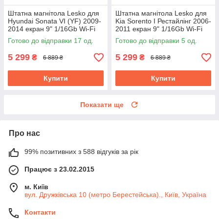
Штатна магнітола Lesko для
Штатна магнітола Lesko для
Hyundai Sonata VI (YF) 2009-
Kia Sorento I Рестайлінг 2006-
2014 екран 9" 1/16Gb Wi-Fi
2011 екран 9" 1/16Gb Wi-Fi
Base GPS Android Хендай
Base GPS Android Кіа
Готово до відправки 17 од.
Готово до відправки 5 од.
5 299
5 299
₴
₴
6 889 ₴
6 889 ₴
Купити
Купити
Показати ще
Про нас
99% позитивних з 588 відгуків за рік
Працює з 23.02.2015
м. Київ
вул. Дружківська 10 (метро Берестейська)., Київ, Україна
Контакти