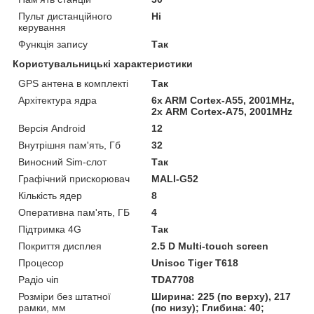
Пульт дистанційного
Ні
керування
Функція запису
Так
Користувальницькі характеристики
GPS антена в комплекті
Так
Архітектура ядра
6x ARM Cortex-A55, 2001MHz,
2х ARM Cortex-A75, 2001MHz
Версія Android
12
Внутрішня пам'ять, Гб
32
Виносний Sim-слот
Так
Графічний прискорювач
MALI-G52
Кількість ядер
8
Оперативна пам'ять, ГБ
4
Підтримка 4G
Так
Покриття дисплея
2.5 D Multi-touch screen
Процесор
Unisoc Tiger T618
Радіо чіп
TDA7708
Розміри без штатної
Ширина: 225 (по верху), 217
рамки, мм
(по низу); Глибина: 40;