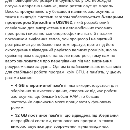
для повноцінного розкриття функціоналу ОС необхідна
потужна апаратна начинка, якою розташовує ця модель.
Висока продуктивність у більшості наявних застосунків, а
також швидкодія системи загалом забезпечується
8-ядерним
процесором
Spreadtrum UIS7862
, який розроблений
спеціально для використання в автомобільних головних
пристроях і вирізняється енергоефективністю й низьким
показником виділення тепла, хоч процесор і не здатний
розігріватися до небезпечних температур, проте під його
охолодження відведений радіатор великих розмірів, що за
сумісництвом є задньою панеллю пристрою, тому вам не
варто хвилюватися про перегрівання під час виконання
ресурсомістких завдань. Одним із найважливіших показників
для стабільної роботи програм, крім CPU, є пам'ять, у цьому
разі ми маємо:
4 GB оперативної пам'яті
, яка використовується для
зберігання тимчасових даних, створених під час роботи
застосунків, що більший обсяг RAM, то більше
застосунків одночасно може працювати у фоновому
режимі.
32 GB постійної пам'яті
, що відведена під зберігання
операційної системи, встановлених програм, а також
використовується для збереження мультимедійних,