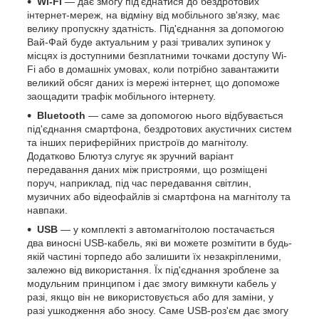
Wi-Fi
— дає змогу під'єднатися до бездротових
інтернет-мереж, на відміну від мобільного зв'язку, має
велику пропускну здатність. Під'єднання за допомогою
Вай-Фай буде актуальним у разі тривалих зупинок у
місцях із доступними безплатними точками доступу Wi-
Fi або в домашніх умовах, коли потрібно завантажити
великий обсяг даних із мережі інтернет, що допоможе
заощадити трафік мобільного інтернету.
Bluetooth
— саме за допомогою нього відбувається
під'єднання смартфона, бездротових акустичних систем
та інших периферійних пристроїв до магнітолу.
Додатково Блютуз слугує як зручний варіант
передавання даних між пристроями, що розміщені
поруч, наприклад, під час передавання світлин,
музичних або відеофайлів зі смартфона на магнітолу та
навпаки.
USB
— у комплекті з автомагнітолою постачається
два виносні USB-кабель, які ви можете розмітити в будь-
якій частині торпедо або залишити їх незакріпленими,
залежно від використання. Їх під'єднання зроблене за
модульним принципом і дає змогу вимкнути кабель у
разі, якщо він не використовується або для заміни, у
разі ушкодження або зносу. Саме USB-роз'єм дає змогу