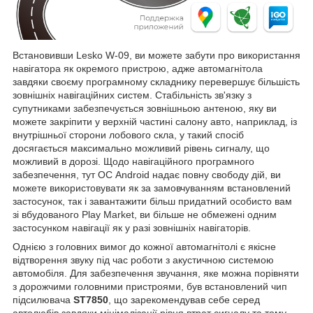
Встановивши Lesko W-09, ви можете забути про використання
навігатора як окремого пристрою, адже автомагнітола
завдяки своєму програмному складнику перевершує більшість
зовнішніх навігаційних систем. Стабільність зв'язку з
супутниками забезпечується зовнішньою антеною, яку ви
можете закріпити у верхній частині салону авто, наприклад, із
внутрішньої сторони лобового скла, у такий спосіб
досягається максимально можливий рівень сигналу, що
можливий в дорозі. Щодо навігаційного програмного
забезпечення, тут ОС Android надає повну свободу дій, ви
можете використовувати як за замовчуванням встановлений
застосунок, так і завантажити більш придатний особисто вам
зі вбудованого Play Market, ви більше не обмежені одним
застосунком навігації як у разі зовнішніх навігаторів.
Однією з головних вимог до кожної автомагнітолі є якісне
відтворення звуку під час роботи з акустичною системою
автомобіля. Для забезпечення звучання, яке можна порівняти
з дорожчими головними пристроями, був встановлений чип
підсилювача
ST7850
, що зарекомендував себе серед
автолюбів завдяки мінімалізації рівня втрат сигналу та тому,