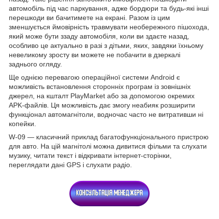
автомобіль під час паркування, адже бордюри та будь-які інші
перешкоди ви бачитимете на екрані. Разом із цим
зменшується ймовірність травмувати необережного пішохода,
який може бути ззаду автомобіля, коли ви здаєте назад,
особливо це актуально в разі з дітьми, яких, завдяки їхньому
невеликому зросту ви можете не побачити в дзеркалі
заднього огляду.
Ще однією перевагою операційної системи Android є
можливість встановлення сторонніх програм із зовнішніх
джерел, на кшталт PlayMarket або за допомогою окремих
APK-файлів. Ця можливість дає змогу неабияк розширити
функціонал автомагнітоли, водночас часто не витративши ні
копейки.
W-09 — класичний приклад багатофункціонального пристрою
для авто. На цій магнітолі можна дивитися фільми та слухати
музику, читати текст і відкривати інтернет-сторінки,
переглядати дані GPS і слухати радіо.