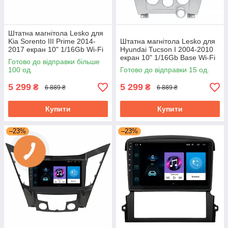
Штатна магнітола Lesko для
Kia Sorento III Prime 2014-
Штатна магнітола Lesko для
2017 екран 10" 1/16Gb Wi-Fi
Hyundai Tucson I 2004-2010
Base GPS Android Кіа
екран 10" 1/16Gb Base Wi-Fi
Готово до відправки більше
GPS Android хендай
100 од.
Готово до відправки 15 од.
5 299
5 299
₴
₴
6 889 ₴
6 889 ₴
Купити
Купити
–23%
–23%