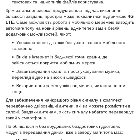
текстових та інших типів файлів користувача.
Крім загальної високої продуктивності під час виконання
більшості завдань, пристрій може похвалитися підтримкою
4G
LTE
. Саме можливість роботи з мобільною мережею виводить
автомагнітолу на новий рівень, адже тепер вам є безліч
додаткових можливостей, як-от:
Удосконалення дзвінків без участі вашого мобільного
телефона
Вихід в інтернет із будь-якої точки країни, де
здійснюється покриття мобільних мереж
Завантажування файлів, прослуховування музики,
перегляд відео на високій швидкості
Використання застосунків соц.мереж, читання пошти
тощо.
Для забезпечення найкращого рівня сигналу в комплекті
передбачено дві зовнішні антени, які ви можете розмістити в
салоні. Завдяки антенам, якість сигналу набагато перевершує
такий у смартфонів.
Не обійшлося й без вбудованих бездротових і дротових
модулів передавання даних, вже з заводу магнітола має: