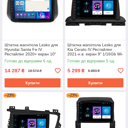
Штатна магнітола Lesko для
Штатна магнітола Lesko для
Hyundai Santa Fe IV
Kia Cerato IV Рестайлінг
Рестайлінг 2020+ екран 10"
2021-н.в. екран 9" 1/16Gb Wi-
4/64Gb CarPlay 4G Wi-Fi GPS
Fi GPS Base
Готово до відправки 6 од.
Готово до відправки 5 од.
Prime
14 287
5 299
₴
₴
18 574 ₴
6 889 ₴
Купити
Купити
–23%
–23%