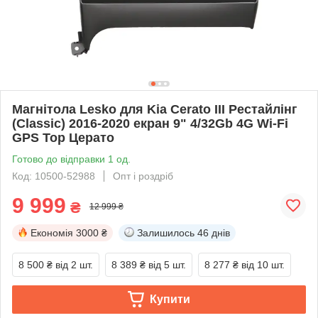
Магнітола Lesko для Kia Cerato III Рестайлінг
(Classic) 2016-2020 екран 9" 4/32Gb 4G Wi-Fi
GPS Top Церато
Готово до відправки 1 од.
Код: 10500-52988
Опт і роздріб
9 999
₴
12 999 ₴
Економія
3000 ₴
Залишилось
46 днів
8 500 ₴
від 2 шт.
8 389 ₴
від 5 шт.
8 277 ₴
від 10 шт.
Купити