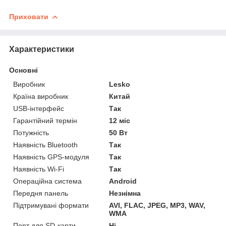
Приховати
Характеристики
Основні
Виробник
Lesko
Країна виробник
Китай
USB-інтерфейс
Так
Гарантійний термін
12 міс
Потужність
50 Вт
Наявність Bluetooth
Так
Наявність GPS-модуля
Так
Наявність Wi-Fi
Так
Операційна система
Android
Передня панель
Незнімна
Підтримувані формати
AVI, FLAC, JPEG, MP3, WAV,
WMA
Порт для SD-карти
Ні