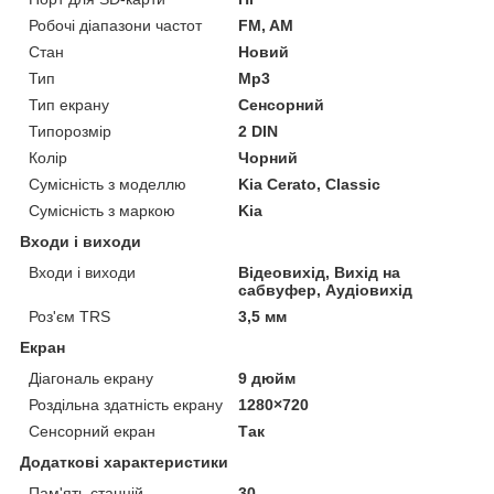
Робочі діапазони частот
FM, AM
Стан
Новий
Тип
Mp3
Тип екрану
Сенсорний
Типорозмір
2 DIN
Колір
Чорний
Сумісність з моделлю
Kia Cerato, Classic
Сумісність з маркою
Kia
Входи і виходи
Входи і виходи
Відеовихід, Вихід на
сабвуфер, Аудіовихід
Роз'єм TRS
3,5 мм
Екран
Діагональ екрану
9 дюйм
Роздільна здатність екрану
1280×720
Сенсорний екран
Так
Додаткові характеристики
Пам'ять станцій
30