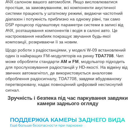
АЧХ салоном вашого автомобіля. Якщо висловлюватися
простіше, за замовчуванням, всі компоненти акустичної
системи працюють у штатному режимі, видаючи частотний
діапазон і потужність приблизно на одному рівні, так само
DSP процесор підлаштовує параметри системи в записі від
АЧХ, розташування компонентів і водія в салоні авто. Це
настроювання неабияк покращує звучання будь-якої
композиції, розкриваючи її за новим.
Щодо роботи з радіостанціями, у моделі W-09 встановлений
один із найкращих FM-модуляторів на ринку
TDA7708
. Чип
може обробляти стандарти
AM и FM
, модульатор підходить
для прослуховування радіостанцій у HD-якості. На відміну від
звичних автомагнітол, де використовується аналогове
оброблення радіосигналу, TDA7708, завдяки вбудованому
перетворювачу, надає повноцінний цифровий нестиснутий
сигнал.
Зручність і безпека під час паркування завдяки
камери заднього огляду