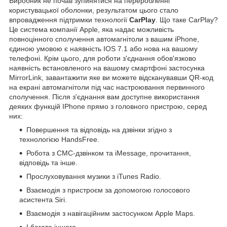
Виробник не почав зупинятися на переробленні
користувацької оболонки, результатом цього стало
впровадження підтримки технології
CarPlay
. Що таке CarPlay?
Це система компанії Apple, яка надає можливість
повноцінного сполучення автомагнітоли з вашим iPhone,
єдиною умовою є наявність IOS 7.1 або нова на вашому
телефоні. Крім цього, для роботи з'єднання обов'язково
наявність встановленого на вашому смартфоні застосунка
MirrorLink, завантажити яке ви можете відсканувавши QR-код
на екрані автомагнітоли під час настроювання первинного
сполучення. Після з'єднання вам доступне використання
деяких функцій IPhone прямо з головного пристрою, серед
них:
Повершення та відповідь на дзвінки згідно з
технологією HandsFree.
Робота з СМС-дзвінком та iMessage, прочитання,
відповідь та інше.
Прослуховування музики з iTunes Radio.
Взаємодія з пристроєм за допомогою голосового
асистента Siri.
Взаємодія з навігаційним застосунком Apple Maps.
І багато іншого.