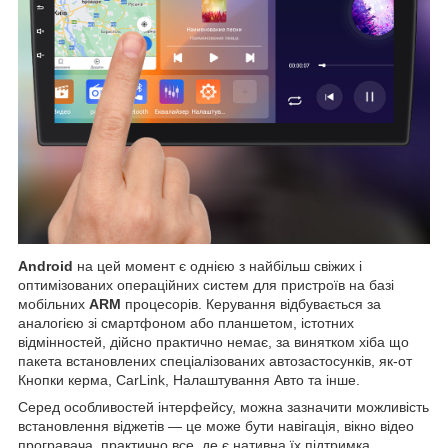
Android
на цей момент є однією з найбільш свіжих і
оптимізованих операційних систем для пристроїв на базі
мобільних
ARM
процесорів. Керування відбувається за
аналогією зі смартфоном або планшетом, істотних
відмінностей, дійсно практично немає, за винятком хіба що
пакета встановлених спеціалізованих автозастосунків, як-от
Кнопки керма, CarLink, Налаштування Авто та інше.
Серед особливостей інтерфейсу, можна зазначити можливість
встановлення віджетів — це може бути навігація, вікно відео
програвача, практично все, де є нативна їх підтримка,