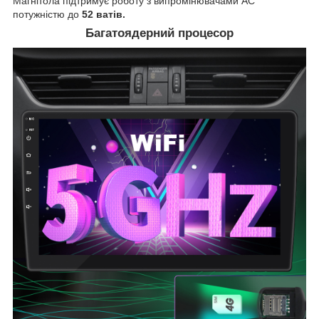
Магнітола підтримує роботу з випромінювачами АС
потужністю до
52 ватів.
Багатоядерний процесор