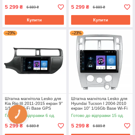
5 299
5 299
₴
₴
6 889 ₴
6 889 ₴
Купити
Купити
–23%
–23%
Штатна магнітола Lesko для
Штатна магнітола Lesko для
Kia Rio III 2011-2015 екран 9"
Hyundai Tucson I 2004-2010
1/16Gb/Wi-Fi Base GPS
екран 10" 1/16Gb Base Wi-Fi
Android кіа
GPS Android хендай
Готово до відправки 6 од.
Готово до відправки 15 од.
5 299
5 299
₴
₴
6 889 ₴
6 889 ₴