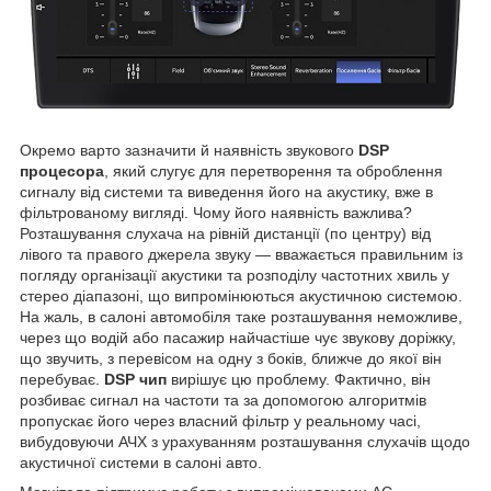
Окремо варто зазначити й наявність звукового
DSP
процесора
, який слугує для перетворення та оброблення
сигналу від системи та виведення його на акустику, вже в
фільтрованому вигляді. Чому його наявність важлива?
Розташування слухача на рівній дистанції (по центру) від
лівого та правого джерела звуку — вважається правильним із
погляду організації акустики та розподілу частотних хвиль у
стерео діапазоні, що випромінюються акустичною системою.
На жаль, в салоні автомобіля таке розташування неможливе,
через що водій або пасажир найчастіше чує звукову доріжку,
що звучить, з перевісом на одну з боків, ближче до якої він
перебуває.
DSP чип
вирішує цю проблему. Фактично, він
розбиває сигнал на частоти та за допомогою алгоритмів
пропускає його через власний фільтр у реальному часі,
вибудовуючи АЧХ з урахуванням розташування слухачів щодо
акустичної системи в салоні авто.