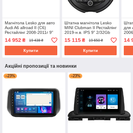
Магнітола Lesko для авто
Штатна магнітола Lesko
Штат
Audi A6 allroad II (C6)
MINI Clubman II Рестайлінг
для 
Рестайлінг 2008-2011г 9"
2019-н.в. IPS 9" 2/32Gb
2006
2/32Gb CarPlay 4G Wi-Fi
CarPlay 4G Wi-Fi GPS
2/32
14 952
15 115
14 
₴
₴
19 438 ₴
19 650 ₴
GPS Prime
Prime Клабмен
GPS
Купити
Купити
Акційні пропозиції та новинки
–23%
–23%