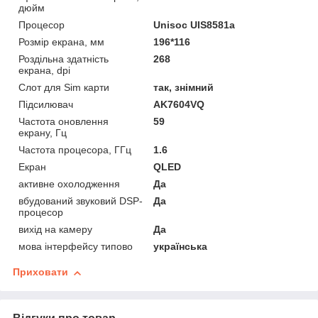
дюйм
Процесор
Unisoc UIS8581a
Розмір екрана, мм
196*116
Роздільна здатність
268
екрана, dpi
Слот для Sim карти
так, знімний
Підсилювач
AK7604VQ
Частота оновлення
59
екрану, Гц
Частота процесора, ГГц
1.6
Екран
QLED
активне охолодження
Да
вбудований звуковий DSP-
Да
процесор
вихід на камеру
Да
мова інтерфейсу типово
українська
Приховати