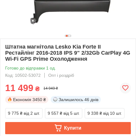
Штатна магнітола Lesko Kia Forte II
Рестайлінг 2016-2018 IPS 9" 2/32Gb CarPlay 4G
Wi-Fi GPS Prime Охолодження
Готово до відправки 1 од.
Код: 10502-53072
Опт і роздріб
11 499
₴
14 949 ₴
Економія
3450 ₴
Залишилось
46 днів
9 775 ₴
від 2 шт.
9 557 ₴
від 5 шт.
9 338 ₴
від 10 шт.
Купити