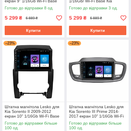
екран 9" 1/16Gb Wi-Fi Base
1/16Gb/ Wi-Fi Base Кіа
Хюндай Android
Готово до відправки 8 од.
Готово до відправки 3 од.
5 299
5 299
₴
₴
6 889 ₴
6 889 ₴
Купити
Купити
–23%
–23%
Штатна магнітола Lesko для
Штатна магнітола Lesko для
Kia Sorento II 2009-2012
Kia Sorento III Prime 2014-
екран 10" 1/16Gb Wi-Fi Base
2017 екран 10" 1/16Gb Wi-Fi
GPS Android Кіа
Base GPS Android Кіа
Готово до відправки більше
Готово до відправки більше
100 од.
100 од.