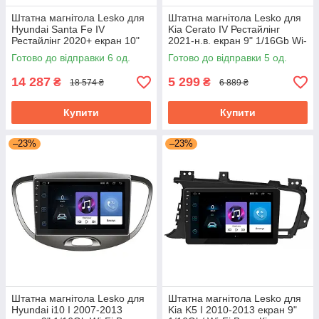
Штатна магнітола Lesko для
Штатна магнітола Lesko для
Hyundai Santa Fe IV
Kia Cerato IV Рестайлінг
Рестайлінг 2020+ екран 10"
2021-н.в. екран 9" 1/16Gb Wi-
4/64Gb CarPlay 4G Wi-Fi GPS
Fi GPS Base
Готово до відправки 6 од.
Готово до відправки 5 од.
Prime
14 287
5 299
₴
₴
18 574 ₴
6 889 ₴
Купити
Купити
–23%
–23%
Штатна магнітола Lesko для
Штатна магнітола Lesko для
Hyundai i10 I 2007-2013
Kia K5 I 2010-2013 екран 9"