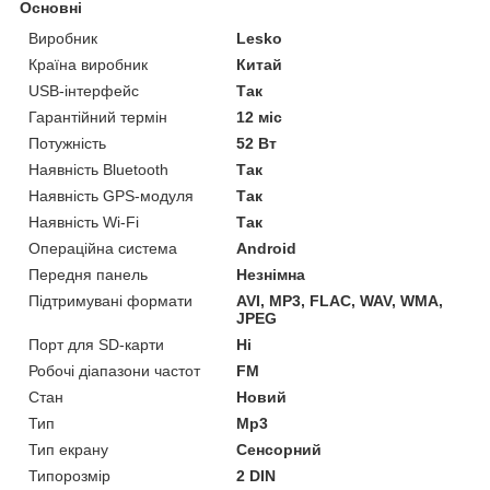
Основні
Виробник
Lesko
Країна виробник
Китай
USB-інтерфейс
Так
Гарантійний термін
12 міс
Потужність
52 Вт
Наявність Bluetooth
Так
Наявність GPS-модуля
Так
Наявність Wi-Fi
Так
Операційна система
Android
Передня панель
Незнімна
Підтримувані формати
AVI, MP3, FLAC, WAV, WMA,
JPEG
Порт для SD-карти
Ні
Робочі діапазони частот
FM
Стан
Новий
Тип
Mp3
Тип екрану
Сенсорний
Типорозмір
2 DIN