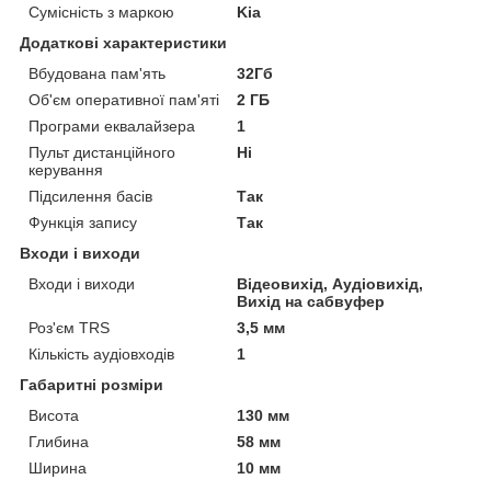
Сумісність з маркою
Kia
Додаткові характеристики
Вбудована пам'ять
32Гб
Об'єм оперативної пам'яті
2 ГБ
Програми еквалайзера
1
Пульт дистанційного
Ні
керування
Підсилення басів
Так
Функція запису
Так
Входи і виходи
Входи і виходи
Відеовихід, Аудіовихід,
Вихід на сабвуфер
Роз'єм TRS
3,5 мм
Кількість аудіовходів
1
Габаритні розміри
Висота
130 мм
Глибина
58 мм
Ширина
10 мм