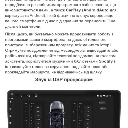
передбачена розробником програмного забезпечення, що
використовується вами, а також
CarPlay
(
AndroidAuto
для
користувачів Android), який фактично клонує середовище
вашого смартфона під час під'єднання та переносить її на
дисплей магнітоли.
Після цього, ви буквально можете продовжувати роботу з
програмами вашого смартфона на дисплеї головного
пристрою, зі збереженням прогресу, всіх даних та історії.
Отримуйте повідомлення від месенджерів, відповідайте або
робіть дзвінки, відтворюйте текстові повідомлення голосом
асистента, користуйтеся музичними бібліотеками
Spotify
(і
ін.) виконуйте голосове керування, надівайте текст або
прокладайте маршрути, не відриваючись від шляху.
Звук із DSP процесором