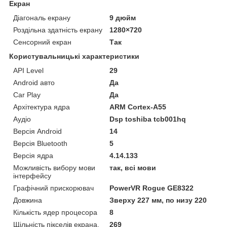
Екран
Діагональ екрану
9 дюйм
Роздільна здатність екрану
1280×720
Сенсорний екран
Так
Користувальницькі характеристики
API Level
29
Android авто
Да
Car Play
Да
Архітектура ядра
ARM Cortex-A55
Аудіо
Dsp toshiba tcb001hq
Версія Android
14
Версія Bluetooth
5
Версія ядра
4.14.133
Можливість вибору мови
так, всі мови
інтерфейсу
Графічний прискорювач
PowerVR Rogue GE8322
Довжина
Зверху 227 мм, по низу 220
Кількість ядер процесора
8
Щільність пікселів екрана,
269