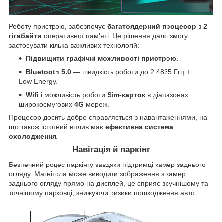
Роботу пристрою, забезпечує
багатоядерний процесор
з
2
гігабайти
оперативної пам'яті. Це рішення дало змогу
застосувати кілька важливих технологій:
Підвищити графічні можливості пристрою.
Bluetooth 5.0
— швидкість роботи до 2.4835 Ггц +
Low Energy.
Wifi
і можливість роботи
Sim-карток
в діапазонах
широкосмугових
4G
мереж.
Процесор досить добре справляється з навантаженнями, на
що також істотний вплив має
ефективна система
охолодження
.
Навігація й паркінг
Безпечний роцес паркінгу завдяки підтримці камер заднього
огляду. Магнітола може виводити зображення з камер
заднього огляду прямо на дисплей, це сприяє зручнішому та
точнішому парковці, знижуючи ризики пошкодження авто.