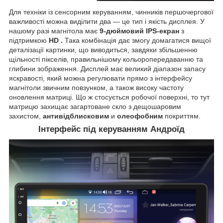
Для техніки із сенсорним керуванням, чинників першочергової
важливості можна виділити два — це тип і якість дисплея. У
нашому разі магнітола має
9-дюймовий IPS-екран
з
підтримкою
HD
.
Така комбінація дає змогу домагатися вищої
деталізації картинки, що виводиться, завдяки збільшенню
щільності пікселів, правильнішому кольоропередаванню та
глибини зображення. Дисплей має великий діапазон запасу
яскравості, який можна регулювати прямо з інтерфейсу
магнітоли звичним повзунком, а також високу частоту
оновлення матриці. Що ж стосується робочої поверхні, то тут
матрицю захищає загартоване скло з дещошаровим
захистом,
антивідблисковим
и
олеофобним
покриттям.
Інтерфейс під керуванням Андроїд