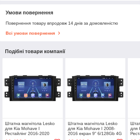
Умови повернення
Повернення товару впродовж 14 днів за домовленістю
Всі умови повернення
Подібні товари компанії
Штатна магнітола Lesko
Штатна магнітола Lesko
Штат
для Kia Mohave I
для Kia Mohave I 2008-
для 
Рестайлінг 2016-2020
2016 екран 9" 6/128Gb 4G
Рест
екран 9" 4/64Gb 4G Wi-Fi
Wi-Fi GPS Top Кіа Мохаве
екра