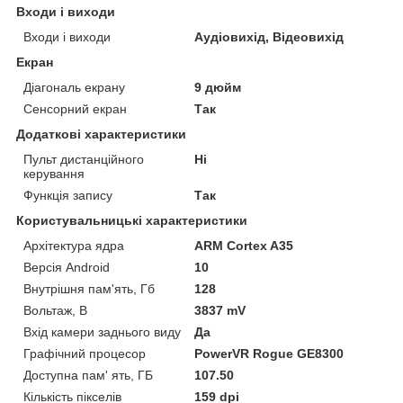
Входи і виходи
Входи і виходи
Аудіовихід, Відеовихід
Екран
Діагональ екрану
9 дюйм
Сенсорний екран
Так
Додаткові характеристики
Пульт дистанційного
Ні
керування
Функція запису
Так
Користувальницькі характеристики
Архітектура ядра
ARM Cortex A35
Версія Android
10
Внутрішня пам'ять, Гб
128
Вольтаж, В
3837 mV
Вхід камери заднього виду
Да
Графічний процесор
PowerVR Rogue GE8300
Доступна пам' ять, ГБ
107.50
Кількість пікселів
159 dpi