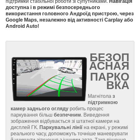
підтримки стабільної роботи зі супутниками.
Навігація
доступна і в режимі безпосереднього
використання головного Андроїд пристрою, через
Google Maps, незалежно від активності Carplay або
Android Auto!
БЕЗОП
АСНАЯ
ПАРКО
ВКА
Магнітола
з
підтримкою
камер заднього огляду
робить процес
паркування більш
безпечним
. Виведення
зображення відбувається зі штатної камери на
дисплей ГК.
Паркувальні лінії
на екрані, у режимі
реального часу, допоможуть точніше маневрувати
й уникнути зіткнення з іншими авто. Таке рішення