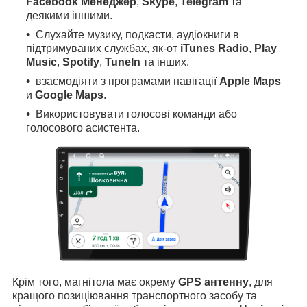
Facebook Менеджер
,
Skype
,
Telegram
та
деякими іншими.
Слухайте музику, подкасти, аудіокниги в
підтримуваних службах, як-от
iTunes Radio
,
Play
Music
,
Spotify
,
TuneIn
та інших.
взаємодіяти з програмами навігації
Apple Maps
и
Google Maps
.
Використовувати голосові команди або
голосового асистента.
Крім того, магнітола має окрему
GPS антенну
, для
кращого позиціювання транспортного засобу та