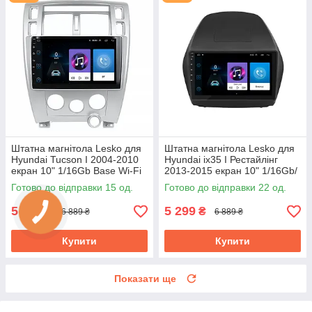
Штатна магнітола Lesko для
Штатна магнітола Lesko для
Hyundai Tucson I 2004-2010
Hyundai ix35 I Рестайлінг
екран 10" 1/16Gb Base Wi-Fi
2013-2015 екран 10" 1/16Gb/
GPS Android хендай
Wi-Fi Base Хюндай
Готово до відправки 15 од.
Готово до відправки 22 од.
5 299
5 299
₴
₴
6 889 ₴
6 889 ₴
Купити
Купити
Показати ще