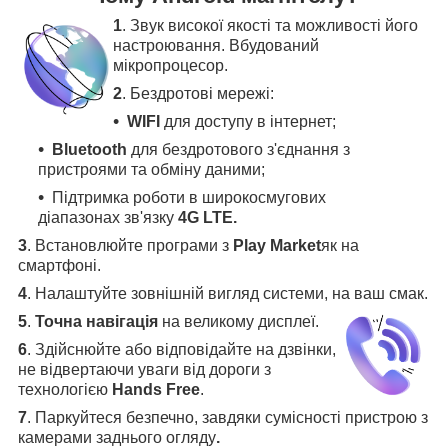
1
. Звук високої якості та можливості його
настроювання. Вбудований
мікропроцесор.
2
. Бездротові мережі:
WIFI
для доступу в інтернет;
Bluetooth
для бездротового з'єднання з
пристроями та обміну даними;
Підтримка роботи в широкосмугових
діапазонах зв'язку
4G LTE.
3
.
Встановлюйте програми з
Play Market
як на
смартфоні.
4
.
Налаштуйте зовнішній вигляд системи, на ваш смак.
5
.
Точна навігація
на великому дисплеї
.
6
.
Здійснюйте або відповідайте на дзвінки,
не відвертаючи уваги від дороги з
технологією
Hands Free
.
7
. Паркуйтеся безпечно, завдяки сумісності пристрою з
камерами заднього огляду
.