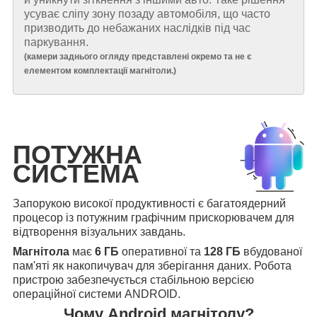
усуває сліпу зону позаду автомобіля, що часто
призводить до небажаних наслідків під час
паркування.
(
камери заднього огляду представлені окремо та не є
елементом комплектації магнітоли.
)
ПОТУЖНА
СИСТЕМА
Запорукою високої продуктивності є багатоядерний
процесор із потужним графічним прискорювачем для
відтворення візуальних завдань.
Магнітола
має
6 ГБ
оперативної та
128 ГБ
вбудованої
пам'яті як накопичувач для зберігання даних. Робота
пристрою забезпечується стабільною версією
операційної системи ANDROID.
Чому Android магнітолу?