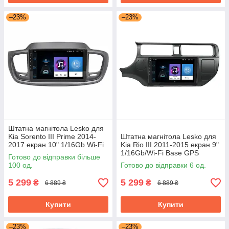
–23%
–23%
Штатна магнітола Lesko для
Kia Sorento III Prime 2014-
Штатна магнітола Lesko для
2017 екран 10" 1/16Gb Wi-Fi
Kia Rio III 2011-2015 екран 9"
Base GPS Android Кіа
1/16Gb/Wi-Fi Base GPS
Готово до відправки більше
Android кіа
100 од.
Готово до відправки 6 од.
5 299
5 299
₴
₴
6 889 ₴
6 889 ₴
Купити
Купити
–23%
–23%