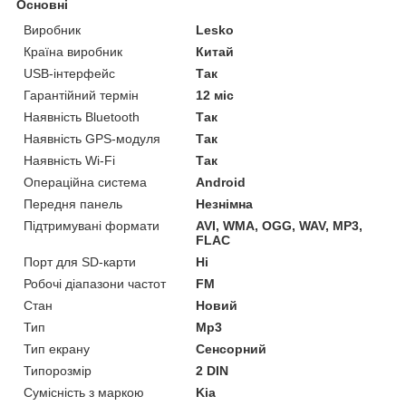
Основні
Виробник
Lesko
Країна виробник
Китай
USB-інтерфейс
Так
Гарантійний термін
12 міс
Наявність Bluetooth
Так
Наявність GPS-модуля
Так
Наявність Wi-Fi
Так
Операційна система
Android
Передня панель
Незнімна
Підтримувані формати
AVI, WMA, OGG, WAV, MP3,
FLAC
Порт для SD-карти
Ні
Робочі діапазони частот
FM
Стан
Новий
Тип
Mp3
Тип екрану
Сенсорний
Типорозмір
2 DIN
Сумісність з маркою
Kia