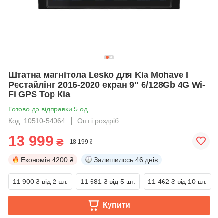
Штатна магнітола Lesko для Kia Mohave I
Рестайлінг 2016-2020 екран 9" 6/128Gb 4G Wi-
Fi GPS Top Кіа
Готово до відправки 5 од.
Код: 10510-54064
Опт і роздріб
13 999
₴
18 199 ₴
Економія
4200 ₴
Залишилось
46 днів
11 900 ₴
від 2 шт.
11 681 ₴
від 5 шт.
11 462 ₴
від 10 шт.
Купити