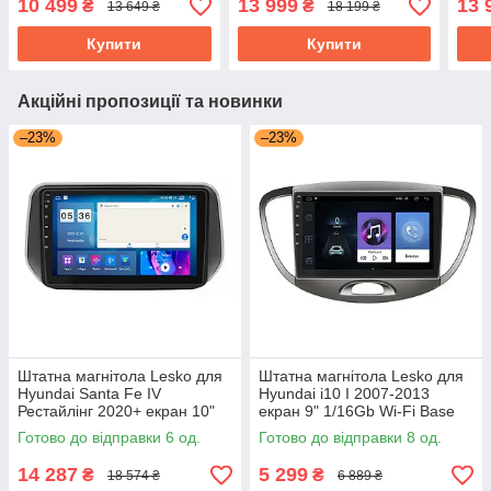
10 499
13 999
13 
₴
₴
13 649 ₴
18 199 ₴
GPS Top Кіа Мохаве
GPS 
Купити
Купити
Акційні пропозиції та новинки
–23%
–23%
Штатна магнітола Lesko для
Штатна магнітола Lesko для
Hyundai Santa Fe IV
Hyundai i10 I 2007-2013
Рестайлінг 2020+ екран 10"
екран 9" 1/16Gb Wi-Fi Base
4/64Gb CarPlay 4G Wi-Fi GPS
Хюндай Android
Готово до відправки 6 од.
Готово до відправки 8 од.
Prime
14 287
5 299
₴
₴
18 574 ₴
6 889 ₴