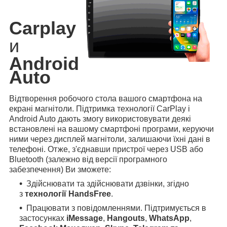
Carplay
и
Android
Auto
Відтворення робочого стола вашого смартфона на
екрані магнітоли. Підтримка технології CarPlay і
Android Auto дають змогу використовувати деякі
встановлені на вашому смартфоні програми, керуючи
ними через дисплей магнітоли, залишаючи їхні дані в
телефоні. Отже, з'єднавши пристрої через USB або
Bluetooth (залежно від версії програмного
забезпечення) Ви зможете:
Здійснювати та здійснювати дзвінки, згідно
з
технології HandsFree
.
Працювати з повідомленнями. Підтримується в
застосунках
iMessage
,
Hangouts
,
WhatsApp
,