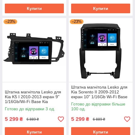
Купити
Купити
–23%
–23%
Штатна магнітола Lesko для
Штатна магнітола Lesko для
Kia Sorento II 2009-2012
Kia K5 I 2010-2013 екран 9"
екран 10" 1/16Gb Wi-Fi Base
1/16Gb/Wi-Fi Base Кіа
GPS Android Кіа
Готово до відправки більше
Готово до відправки 3 од.
100 од.
5 299
5 299
₴
₴
6 889 ₴
6 889 ₴
Купити
Купити