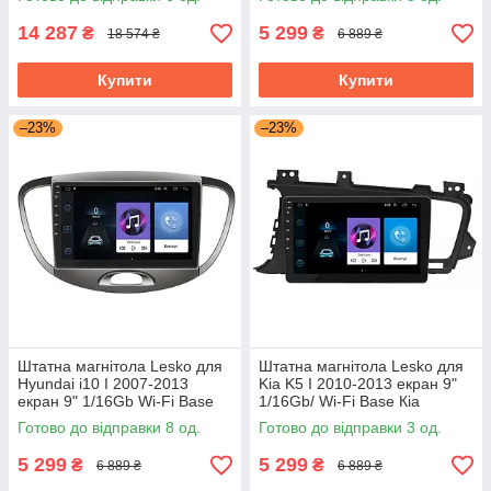
Prime
14 287
5 299
₴
₴
18 574 ₴
6 889 ₴
Купити
Купити
–23%
–23%
Штатна магнітола Lesko для
Штатна магнітола Lesko для
Hyundai i10 I 2007-2013
Kia K5 I 2010-2013 екран 9"
екран 9" 1/16Gb Wi-Fi Base
1/16Gb/ Wi-Fi Base Кіа
Хюндай Android
Готово до відправки 8 од.
Готово до відправки 3 од.
5 299
5 299
₴
₴
6 889 ₴
6 889 ₴