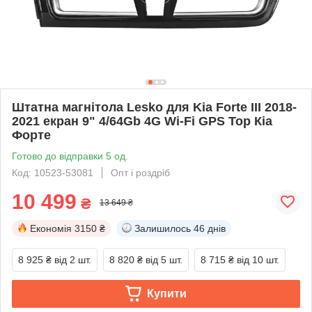
Штатна магнітола Lesko для Kia Forte III 2018-
2021 екран 9" 4/64Gb 4G Wi-Fi GPS Top Кіа
Форте
Готово до відправки 5 од.
Код: 10523-53081
Опт і роздріб
10 499
₴
13 649 ₴
Економія
3150 ₴
Залишилось
46 днів
8 925 ₴
від 2 шт.
8 820 ₴
від 5 шт.
8 715 ₴
від 10 шт.
Купити