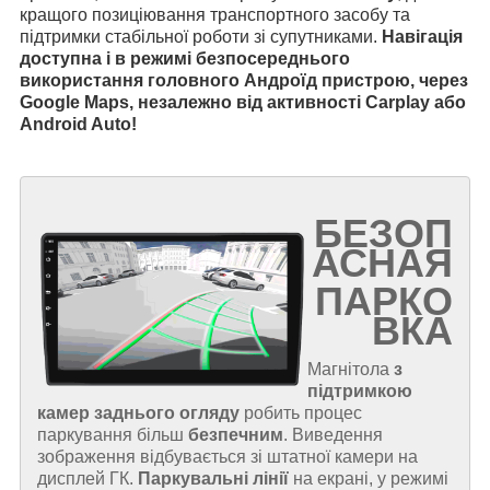
кращого позиціювання транспортного засобу та
підтримки стабільної роботи зі супутниками.
Навігація
доступна і в режимі безпосереднього
використання головного Андроїд пристрою, через
Google Maps, незалежно від активності Carplay або
Android Auto!
БЕЗОП
АСНАЯ
ПАРКО
ВКА
Магнітола
з
підтримкою
камер заднього огляду
робить процес
паркування більш
безпечним
. Виведення
зображення відбувається зі штатної камери на
дисплей ГК.
Паркувальні лінії
на екрані, у режимі