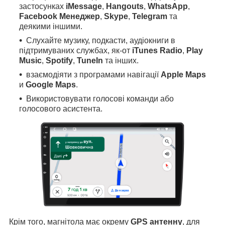
застосунках
iMessage
,
Hangouts
,
WhatsApp
,
Facebook Менеджер
,
Skype
,
Telegram
та
деякими іншими.
Слухайте музику, подкасти, аудіокниги в
підтримуваних службах, як-от
iTunes Radio
,
Play
Music
,
Spotify
,
TuneIn
та інших.
взаємодіяти з програмами навігації
Apple Maps
и
Google Maps
.
Використовувати голосові команди або
голосового асистента.
Крім того, магнітола має окрему
GPS антенну
, для