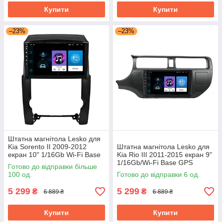
Купити
Купити
–23%
–23%
Штатна магнітола Lesko для
Kia Sorento II 2009-2012
Штатна магнітола Lesko для
екран 10" 1/16Gb Wi-Fi Base
Kia Rio III 2011-2015 екран 9"
GPS Android Кіа
1/16Gb/Wi-Fi Base GPS
Готово до відправки більше
Android кіа
100 од.
Готово до відправки 6 од.
5 299
5 299
₴
₴
6 889 ₴
6 889 ₴
Купити
Купити