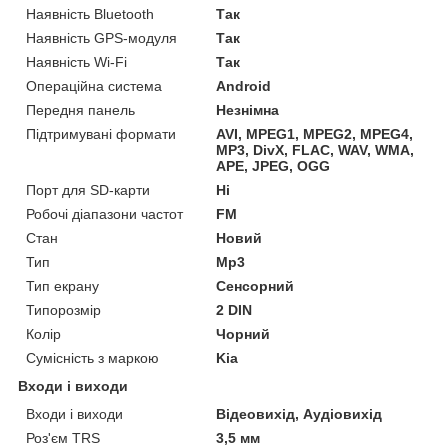
Наявність Bluetooth
Так
Наявність GPS-модуля
Так
Наявність Wi-Fi
Так
Операційна система
Android
Передня панель
Незнімна
Підтримувані формати
AVI, MPEG1, MPEG2, MPEG4,
MP3, DivX, FLAC, WAV, WMA,
APE, JPEG, OGG
Порт для SD-карти
Ні
Робочі діапазони частот
FM
Стан
Новий
Тип
Mp3
Тип екрану
Сенсорний
Типорозмір
2 DIN
Колір
Чорний
Сумісність з маркою
Kia
Входи і виходи
Входи і виходи
Відеовихід, Аудіовихід
Роз'єм TRS
3,5 мм