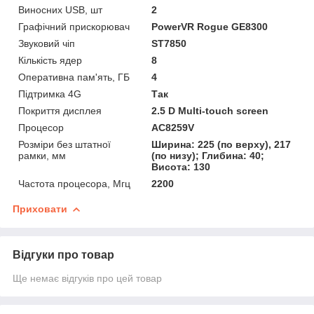
Виносних USB, шт
2
Графічний прискорювач
PowerVR Rogue GE8300
Звуковий чіп
ST7850
Кількість ядер
8
Оперативна пам'ять, ГБ
4
Підтримка 4G
Так
Покриття дисплея
2.5 D Multi-touch screen
Процесор
AC8259V
Розміри без штатної
Ширина: 225 (по верху), 217
рамки, мм
(по низу); Глибина: 40;
Висота: 130
Частота процесора, Мгц
2200
Приховати
Відгуки про товар
Ще немає відгуків про цей товар