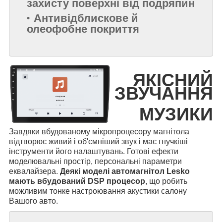
захисту поверхні від подряпин
Антивідблискове й
олеофобне покриття
ЯКІСНИЙ
ЗВУЧАННЯ
МУЗИКИ
Завдяки вбудованому мікропроцесору магнітола
відтворює живий і об'ємніший звук і має гнучкіші
інструменти його налаштувань. Готові ефекти
моделювальні простір, персональні параметри
еквалайзера.
Деякі моделі автомагнітол Lesko
мають вбудований DSP процесор
, що робить
можливим тонке настроювання акустики салону
Вашого авто.