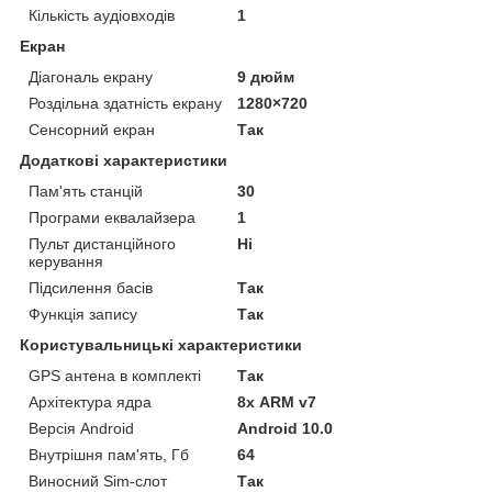
Кількість аудіовходів
1
Екран
Діагональ екрану
9 дюйм
Роздільна здатність екрану
1280×720
Сенсорний екран
Так
Додаткові характеристики
Пам'ять станцій
30
Програми еквалайзера
1
Пульт дистанційного
Ні
керування
Підсилення басів
Так
Функція запису
Так
Користувальницькі характеристики
GPS антена в комплекті
Так
Архітектура ядра
8х ARM v7
Версія Android
Android 10.0
Внутрішня пам'ять, Гб
64
Виносний Sim-слот
Так