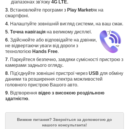
діапазонах зв'язку
4G LTE.
3
.
Встановлюйте програми з
Play Market
як на
смартфоні.
4
.
Налаштуйте зовнішній вигляд системи, на ваш смак.
5
.
Точна навігація
на великому дисплеї
.
6
.
Здійснюйте або відповідайте на дзвінки,
не відвертаючи уваги від дороги з
технологією
Hands Free
.
7
. Паркуйтеся безпечно, завдяки сумісності пристрою з
камерами заднього огляду
.
8
. Під'єднуйте зовнішні пристрої через
USB
для обміну
даними та розширення спектра можливостей
головного пристрою Вашого авто.
9
. Відтворення
відео з високою роздільною
здатністю
.
Вимкне питання?
Зверніться за допомогою до
нашого консультанта!