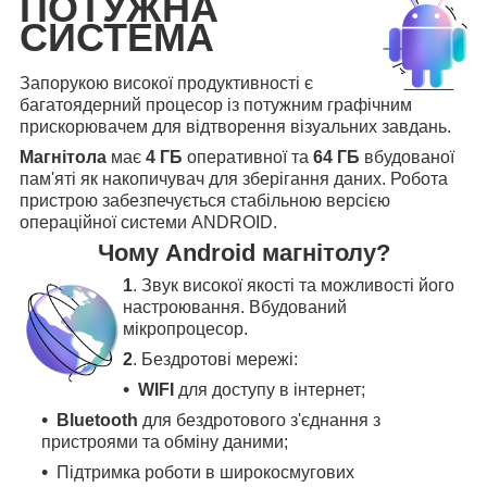
ПОТУЖНА
СИСТЕМА
Запорукою високої продуктивності є
багатоядерний процесор із потужним графічним
прискорювачем для відтворення візуальних завдань.
Магнітола
має
4 ГБ
оперативної та
64 ГБ
вбудованої
пам'яті як накопичувач для зберігання даних. Робота
пристрою забезпечується стабільною версією
операційної системи ANDROID.
Чому Android магнітолу?
1
. Звук високої якості та можливості його
настроювання. Вбудований
мікропроцесор.
2
. Бездротові мережі:
WIFI
для доступу в інтернет;
Bluetooth
для бездротового з'єднання з
пристроями та обміну даними;
Підтримка роботи в широкосмугових