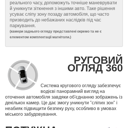
реального часу, допоможуть точніше маневрувати
й уникнути зіткнення з іншими авто. Таке рішення
усуває сліпу зону позаду автомобіля, що часто
призводить до небажаних наслідків під час
паркування.
(
камери заднього огляду представлені окремо та не є
елементом комплектації магнітоли.
)
РУГОВИЙ
ОГЛЯД 360
Система кругового огляду забезпечує
водієві панорамний вигляд на
оточення автомобіля завдяки об'єднанню зображень із
декількох камер. Це дає змогу уникнути "сліпих зон" і
неабияк підвищити безпеку руху, особливо в умовах
міського забудовування.