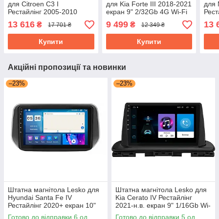
для Citroen C3 I
для Kia Forte III 2018-2021
для 
Рестайлінг 2005-2010
екран 9" 2/32Gb 4G Wi-Fi
Рест
екран 9" 4/64Gb/ 4G/ Wi-
GPS Top Кіа Форте
екра
13 616
9 499
13 
₴
₴
17 701 ₴
12 349 ₴
Fi/ CarPlay Top GPS
GPS
Купити
Купити
Акційні пропозиції та новинки
–23%
–23%
Штатна магнітола Lesko для
Штатна магнітола Lesko для
Hyundai Santa Fe IV
Kia Cerato IV Рестайлінг
Рестайлінг 2020+ екран 10"
2021-н.в. екран 9" 1/16Gb Wi-
4/64Gb CarPlay 4G Wi-Fi GPS
Fi GPS Base
Готово до відправки 6 од.
Готово до відправки 5 од.