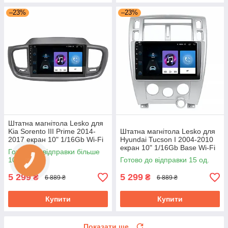
–23%
–23%
Штатна магнітола Lesko для
Kia Sorento III Prime 2014-
Штатна магнітола Lesko для
2017 екран 10" 1/16Gb Wi-Fi
Hyundai Tucson I 2004-2010
Base GPS Android Кіа
екран 10" 1/16Gb Base Wi-Fi
Готово до відправки більше
GPS Android хендай
100 од.
Готово до відправки 15 од.
5 299
5 299
₴
₴
6 889 ₴
6 889 ₴
Купити
Купити
Показати ще