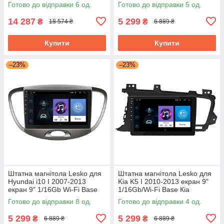
4/64Gb CarPlay 4G Wi-Fi GPS
Fi GPS Base
Готово до відправки 6 од.
Готово до відправки 5 од.
Prime
14 287
5 299
₴
₴
18 574 ₴
6 889 ₴
Купити
Купити
–23%
–23%
Штатна магнітола Lesko для
Штатна магнітола Lesko для
Hyundai i10 I 2007-2013
Kia K5 I 2010-2013 екран 9"
екран 9" 1/16Gb Wi-Fi Base
1/16Gb/Wi-Fi Base Кіа
Хюндай Android
Готово до відправки 8 од.
Готово до відправки 4 од.
5 299
5 299
₴
₴
6 889 ₴
6 889 ₴