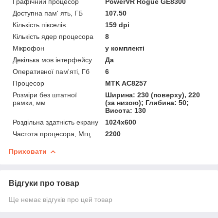
Графічний процесор
PowerVR Rogue GE8300
Доступна пам' ять, ГБ
107.50
Кількість пікселів
159 dpi
Кількість ядер процесора
8
Мікрофон
у комплекті
Декілька мов інтерфейсу
Да
Оперативної пам'яті, Гб
6
Процесор
MTK AC8257
Розміри без штатної
Ширина: 230 (поверху), 220
рамки, мм
(за низою); Глибина: 50;
Висота: 130
Роздільна здатність екрану
1024х600
Частота процесора, Мгц
2200
Приховати
Відгуки про товар
Ще немає відгуків про цей товар