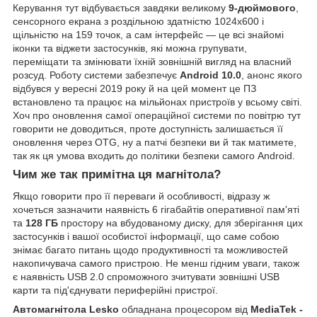
Керування тут відбувається завдяки великому
9-дюймового
,
сенсорного екрана з роздільною здатністю 1024х600 і
щільністю на 159 точок, а сам інтерфейс — це всі знайомі
іконки та віджети застосунків, які можна групувати,
переміщати та змінювати їхній зовнішній вигляд на власний
розсуд. Роботу системи забезпечує
Android 10.0
, анонс якого
відбувся у вересні 2019 року й на цей момент це ПЗ
встановлено та працює на мільйонах пристроїв у всьому світі.
Хоч про оновлення самої операційної системи по повітрю тут
говорити не доводиться, проте доступність залишається її
оновлення через OTG, ну а патчі безпеки ви й так матимете,
так як ця умова входить до політики безпеки самого Android.
Чим же так примітна ця магнітола?
Якщо говорити про її переваги й особливості, відразу ж
хочеться зазначити наявність 6 гігабайтів оперативної пам'яті
та
128 ГБ
простору на вбудованому диску, для зберігання цих
застосунків і вашої особистої інформації, що саме собою
знімає багато питань щодо продуктивності та можливостей
накопичувача самого пристрою. Не менш гідним уваги, також
є наявність USB 2.0 спроможного зчитувати зовнішні USB
карти та під'єднувати периферійні пристрої.
Автомагнітола Lesko
обладнана процесором від
MediaTek -