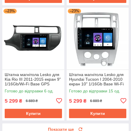
–23%
–23%
Штатна магнітола Lesko для
Штатна магнітола Lesko для
Kia Rio III 2011-2015 екран 9"
Hyundai Tucson I 2004-2010
1/16Gb/Wi-Fi Base GPS
екран 10" 1/16Gb Base Wi-Fi
Android кіа
GPS Android хендай
Готово до відправки 6 од.
Готово до відправки 15 од.
5 299
5 299
₴
₴
6 889 ₴
6 889 ₴
Купити
Купити
Показати ще