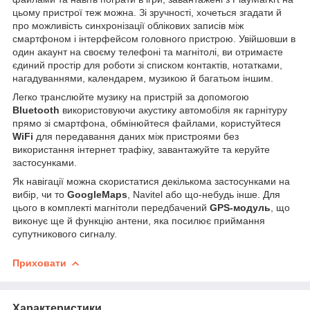
цьому пристрої теж можна. Зі зручності, хочеться згадати й
про можливість синхронізації облікових записів між
смартфоном і інтерфейсом головного пристрою. Увійшовши в
один акаунт на своєму телефоні та магнітолі, ви отримаєте
єдиний простір для роботи зі списком контактів, нотатками,
нагадуваннями, календарем, музикою й багатьом іншим.
Легко транслюйте музику на пристрій за допомогою
Bluetooth
використовуючи акустику автомобіля як гарнітуру
прямо зі смартфона, обмінюйтеся файлами, користуйтеся
WiFi
для передавання даних між пристроями без
використання інтернет трафіку, завантажуйте та керуйте
застосунками.
Як навігації можна скористатися декількома застосунками на
вибір, чи то
GoogleMaps
, Navitel або що-небудь інше. Для
цього в комплекті магнітоли передбачений
GPS-модуль
, що
виконує ще й функцію антени, яка посилює приймання
супутникового сигналу.
Приховати
Характеристики