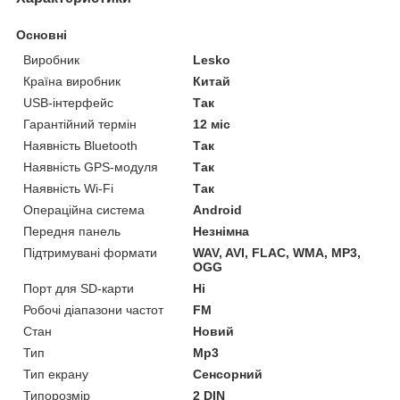
Основні
Виробник
Lesko
Країна виробник
Китай
USB-інтерфейс
Так
Гарантійний термін
12 міс
Наявність Bluetooth
Так
Наявність GPS-модуля
Так
Наявність Wi-Fi
Так
Операційна система
Android
Передня панель
Незнімна
Підтримувані формати
WAV, AVI, FLAC, WMA, MP3,
OGG
Порт для SD-карти
Ні
Робочі діапазони частот
FM
Стан
Новий
Тип
Mp3
Тип екрану
Сенсорний
Типорозмір
2 DIN