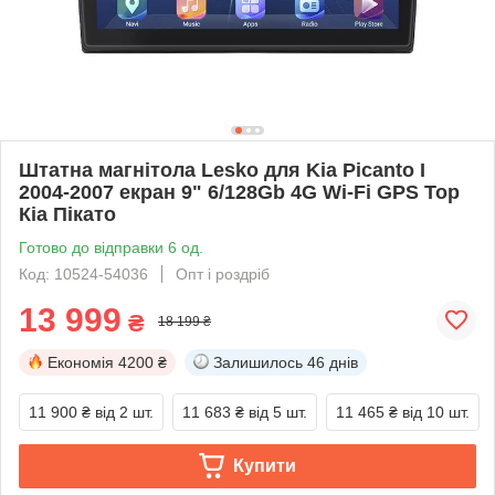
Штатна магнітола Lesko для Kia Picanto I
2004-2007 екран 9" 6/128Gb 4G Wi-Fi GPS Top
Кіа Пікато
Готово до відправки 6 од.
Код: 10524-54036
Опт і роздріб
13 999
₴
18 199 ₴
Економія
4200 ₴
Залишилось
46 днів
11 900 ₴
від 2 шт.
11 683 ₴
від 5 шт.
11 465 ₴
від 10 шт.
Купити