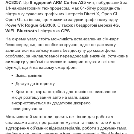
AC8257
. Це
8-ядерний ARM Cortex A35
чип, побудований за
14-нанометровим тех-процесом, має 64-бітну розрядність і
підтримку сучасних графічних інтересів Direct X, Open CL,
Open GL та інших, що можливо завдяки графічному ядру
PowerVR Rogue GE8300
. Є також і бездротові мережі
4G,
WiFi, Bluetooth
і підтримка
GPS
.
На окрему увагу стоїть можливість встановлення сім-карт
безпосередньо, що особливо зручно, адже це дає змогу
залишатися на зв'язку навіть без доступу до смартфона,
особливо, за налаштованої переадресації викликів. Установив
симкарту
у роз'ємі ви зможете використовувати всі теж
функції, що й на вашому смартфоні:
Зміна дзвінків
Доступ до інтернету
Крім того, карта потрібна для точнішого визначення
місця розташування авто на мапі, адже
використовується як додаткове джерело
позиціонування.
Можливостей магнітоли, досить не тільки для роботи з
системами авто, програвання музики та іншого, але й для
відтворення об'ємних відеоматеріалів, роботи з документами,
файлами та навіть пограти в ігри, завантажені з PlayMarkrt на