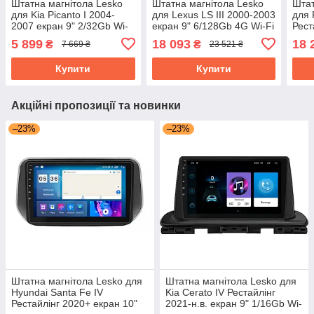
Штатна магнітола Lesko
Штатна магнітола Lesko
Штат
для Kia Picanto I 2004-
для Lexus LS III 2000-2003
для 
2007 екран 9" 2/32Gb Wi-
екран 9" 6/128Gb 4G Wi-Fi
Рест
Fi GPS Base Кіа Пікато
GPS Top
екра
5 899
18 093
18 
₴
₴
7 669 ₴
23 521 ₴
GPS
Купити
Купити
Акційні пропозиції та новинки
–23%
–23%
Штатна магнітола Lesko для
Штатна магнітола Lesko для
Hyundai Santa Fe IV
Kia Cerato IV Рестайлінг
Рестайлінг 2020+ екран 10"
2021-н.в. екран 9" 1/16Gb Wi-