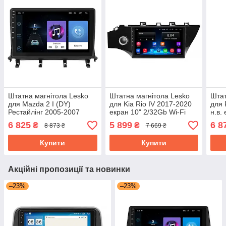
Штатна магнітола Lesko
Штатна магнітола Lesko
Штат
для Mazda 2 I (DY)
для Kia Rio IV 2017-2020
для 
Рестайлінг 2005-2007
екран 10" 2/32Gb Wi-Fi
н.в.
екран 10" 1/16Gb Wi-Fi
GPS Base
GPS
6 825
5 899
6 8
₴
₴
8 873 ₴
7 669 ₴
GPS Base Мазда
Купити
Купити
Акційні пропозиції та новинки
–23%
–23%