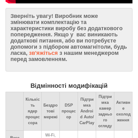
Зверніть увагу!
Виробник може
змінювати комплектацію та
характеристики виробу без додаткового
попередження. Якщо у вас виникають
додаткові питання, або ви потребуєте
допомоги з підбором автомагнітоли, будь
ласка,
зв'яжіться
з нашим менеджером
перед замовленням.
Відмінності модифікацій
Підтри
Кількіс
Підтри
мка
Активн
ть
Бездро
DSP
мка
камер
е
ядер
тові
процес
Androi
задньо
охолод
процес
мережі
ор
d Auto/
го
ження
сора
CarPlay
огляду
Wi-Fi,
Base