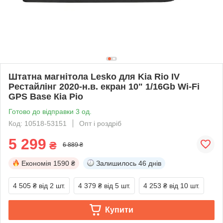
Штатна магнітола Lesko для Kia Rio IV
Рестайлінг 2020-н.в. екран 10" 1/16Gb Wi-Fi
GPS Base Кіа Ріо
Готово до відправки 3 од.
Код: 10518-53151
Опт і роздріб
5 299
₴
6 889 ₴
Економія
1590 ₴
Залишилось
46 днів
4 505 ₴
від 2 шт.
4 379 ₴
від 5 шт.
4 253 ₴
від 10 шт.
Купити