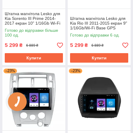
Штатна магнітола Lesko для
Kia Sorento III Prime 2014-
Штатна магнітола Lesko для
2017 екран 10" 1/16Gb Wi-Fi
Kia Rio III 2011-2015 екран 9"
Base GPS Android Кіа
1/16Gb/Wi-Fi Base GPS
Готово до відправки більше
Android кіа
100 од.
Готово до відправки 6 од.
5 299
5 299
₴
₴
6 889 ₴
6 889 ₴
Купити
Купити
–23%
–23%