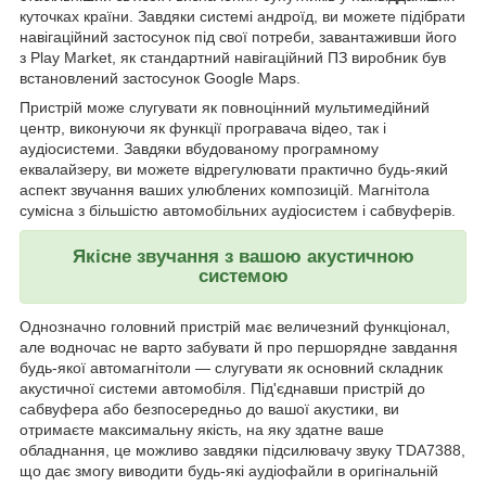
куточках країни. Завдяки системі андроїд, ви можете підібрати
навігаційний застосунок під свої потреби, завантаживши його
з Play Market, як стандартний навігаційний ПЗ виробник був
встановлений застосунок Google Maps.
Пристрій може слугувати як повноцінний мультимедійний
центр, виконуючи як функції програвача відео, так і
аудіосистеми. Завдяки вбудованому програмному
еквалайзеру, ви можете відрегулювати практично будь-який
аспект звучання ваших улюблених композицій. Магнітола
сумісна з більшістю автомобільних аудіосистем і сабвуферів.
Якісне звучання з вашою акустичною
системою
Однозначно головний пристрій має величезний функціонал,
але водночас не варто забувати й про першорядне завдання
будь-якої автомагнітоли — слугувати як основний складник
акустичної системи автомобіля. Під'єднавши пристрій до
сабвуфера або безпосередньо до вашої акустики, ви
отримаєте максимальну якість, на яку здатне ваше
обладнання, це можливо завдяки підсилювачу звуку TDA7388,
що дає змогу виводити будь-які аудіофайли в оригінальній