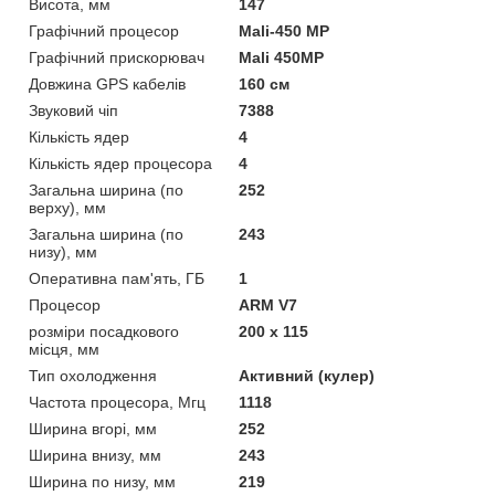
Висота, мм
147
Графічний процесор
Mali-450 MP
Графічний прискорювач
Mali 450MP
Довжина GPS кабелів
160 см
Звуковий чіп
7388
Кількість ядер
4
Кількість ядер процесора
4
Загальна ширина (по
252
верху), мм
Загальна ширина (по
243
низу), мм
Оперативна пам'ять, ГБ
1
Процесор
ARM V7
розміри посадкового
200 х 115
місця, мм
Тип охолодження
Активний (кулер)
Частота процесора, Мгц
1118
Ширина вгорі, мм
252
Ширина внизу, мм
243
Ширина по низу, мм
219