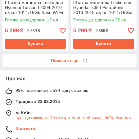
Штатна магнітола Lesko для
Штатна магнітола Lesko для
Hyundai Tucson I 2004-2010
Hyundai ix35 I Рестайлінг
екран 10" 1/16Gb Base Wi-Fi
2013-2015 екран 10" 1/16Gb/
GPS Android хендай
Wi-Fi Base Хюндай
Готово до відправки 15 од.
Готово до відправки 22 од.
5 299
5 299
₴
₴
6 889 ₴
6 889 ₴
Купити
Купити
Показати ще
Про нас
99% позитивних з 594 відгуків за рік
Працює з 23.02.2015
м. Київ
вул. Дружківська 10 (метро Берестейська)., Київ, Україна
Контакти