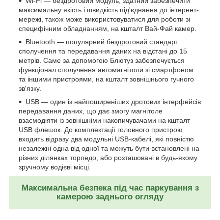
Wi-Fi — бездротовий модуль, здатний забезпечити
максимальну якість і швидкість під'єднання до інтернет-
мережі, також може використовуватися для роботи зі
специфічним обладнанням, на кшталт Вай-Фай камер.
Bluetooth — популярний бездротовий стандарт
сполучення та передавання даних на відстані до 15
метрів. Саме за допомогою Блютуз забезпечується
функціонал сполучення автомагнітоли зі смартфоном
та іншими пристроями, на кшталт зовнішнього гучного
зв'язку.
USB — один із найпоширеніших дротових інтерфейсів
передавання даних, що дає змогу магнітоле
взаємодіяти із зовнішніми накопичувачами на кшталт
USB флешок. До комплектації головного пристрою
входить відразу два модульні USB-кабелі, які повністю
незалежні одна від одної та можуть бути встановлені на
різних ділянках торпедо, або розташовані в будь-якому
зручному водієві місці.
Максимальна безпека під час паркування з
камерою заднього огляду