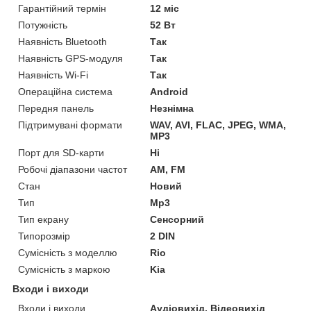
Гарантійний термін
12 міс
Потужність
52 Вт
Наявність Bluetooth
Так
Наявність GPS-модуля
Так
Наявність Wi-Fi
Так
Операційна система
Android
Передня панель
Незнімна
Підтримувані формати
WAV, AVI, FLAC, JPEG, WMA,
MP3
Порт для SD-карти
Ні
Робочі діапазони частот
AM, FM
Стан
Новий
Тип
Mp3
Тип екрану
Сенсорний
Типорозмір
2 DIN
Сумісність з моделлю
Rio
Сумісність з маркою
Kia
Входи і виходи
Входи і виходи
Аудіовихід, Відеовихід