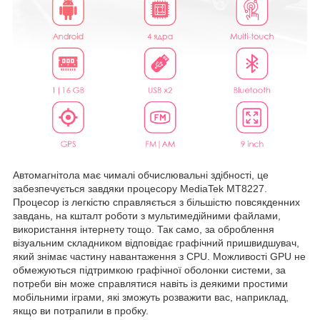
Автомагнітола має чималі обчислювальні здібності, це
забезпечується завдяки процесору MediaTek MT8227.
Процесор із легкістю справляється з більшістю повсякденних
завдань, на кшталт роботи з мультимедійними файлами,
використання інтернету тощо. Так само, за оброблення
візуальним складником відповідає графічний пришвидшувач,
який знімає частину навантаження з CPU. Можливості GPU не
обмежуються підтримкою графічної оболонки системи, за
потреби він може справлятися навіть із деякими простими
мобільними іграми, які зможуть розважити вас, наприклад,
якщо ви потрапили в пробку.