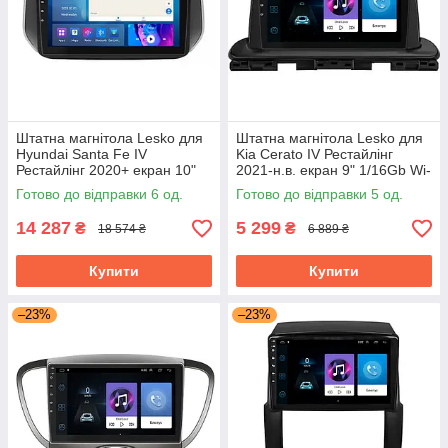
Штатна магнітола Lesko для
Штатна магнітола Lesko для
Hyundai Santa Fe IV
Kia Cerato IV Рестайлінг
Рестайлінг 2020+ екран 10"
2021-н.в. екран 9" 1/16Gb Wi-
4/64Gb CarPlay 4G Wi-Fi GPS
Fi GPS Base
Готово до відправки 6 од.
Готово до відправки 5 од.
Prime
14 287
5 299
₴
₴
18 574 ₴
6 889 ₴
Купити
Купити
–23%
–23%