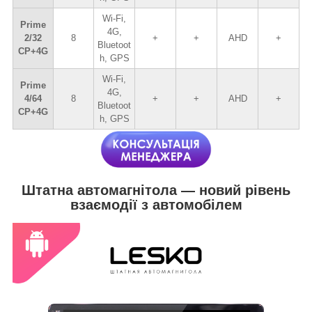
Wi-Fi,
Prime
4G,
2/32
8
+
+
AHD
+
Bluetoot
CP+4G
h, GPS
Wi-Fi,
Prime
4G,
4/64
8
+
+
AHD
+
Bluetoot
CP+4G
h, GPS
Штатна автомагнітола — новий рівень
взаємодії з автомобілем