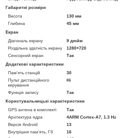
Габаритні розміри
Висота
130 мм
Глибина
45 мм
Екран
Діагональ екрану
9 дюйм
Роздільна здатність екрану
1280×720
Сенсорний екран
Так
Додаткові характеристики
Пам'ять станцій
30
Пульт дистанційного
Ні
керування
Функція запису
Так
Користувальницькі характеристики
GPS антена в комплекті
Так
Архітектура ядра
4ARM Cortex-A7, 1.3 Hz
Версія Android
13
Внутрішня пам'ять, Гб
16