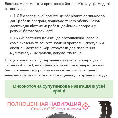
Важливим елементом пристрою є його пам'ять, у цій моделі
встановлено:
1 GB оперативної пам'яті, де зберігаються тимчасові
дані роботи програм, водночас такого обсягу цілком
досить для підтримки роботи декількох програм у
режимі багатозадачності.
16 GB постійної пам'яті, де розташована, власне,
сама система та всі встановлені програми. Доступний
обсяг ви можете використовувати для зберігання
мультимедійних файлів, документів тощо.
Працює магнітола під керуванням сучасної операційної
системи Android, інтерфейс системи був модернізований
безпосередньо під роботу в салоні автомобіля, деякі
елементи були збільшені або зміщення для зручності водія.
Високоточна супутникова навігація в усій
країні