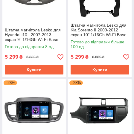
Штатна магнітола Lesko для
Штатна магнітола Lesko для
Kia Sorento II 2009-2012
Hyundai i10 I 2007-2013
екран 10" 1/16Gb Wi-Fi Base
екран 9" 1/16Gb Wi-Fi Base
GPS Android Кіа
Готово до відправки більше
Хюндай Android
Готово до відправки 8 од.
100 од.
5 299
5 299
₴
₴
6 889 ₴
6 889 ₴
Купити
Купити
–23%
–23%