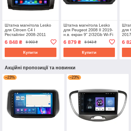
Штатна магнітола Lesko
Штатна магнітола Lesko
Штат
для Citroen C4 I
для Peugeot 2008 II 2019-
для 
Рестайлінг 2008-2011
н.в. екран 9" 2/32Gb Wi-Fi
2017
екран 9" 2/32Gb Wi-Fi GPS
GPS Base Пожо
Fi G
6 848
6 879
6 8
₴
₴
8 903 ₴
8 943 ₴
Base Ситроен
Купити
Купити
Акційні пропозиції та новинки
–23%
–23%