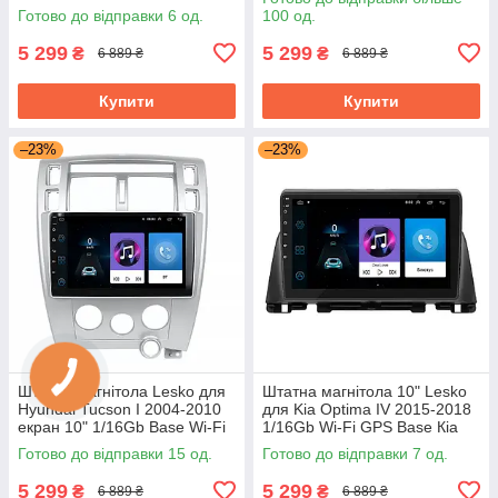
Android кіа
Готово до відправки 6 од.
100 од.
5 299
5 299
₴
₴
6 889 ₴
6 889 ₴
Купити
Купити
–23%
–23%
Штатна магнітола Lesko для
Штатна магнітола 10" Lesko
Hyundai Tucson I 2004-2010
для Kia Optima IV 2015-2018
екран 10" 1/16Gb Base Wi-Fi
1/16Gb Wi-Fi GPS Base Кіа
GPS Android хендай
Готово до відправки 15 од.
Готово до відправки 7 од.
5 299
5 299
₴
₴
6 889 ₴
6 889 ₴