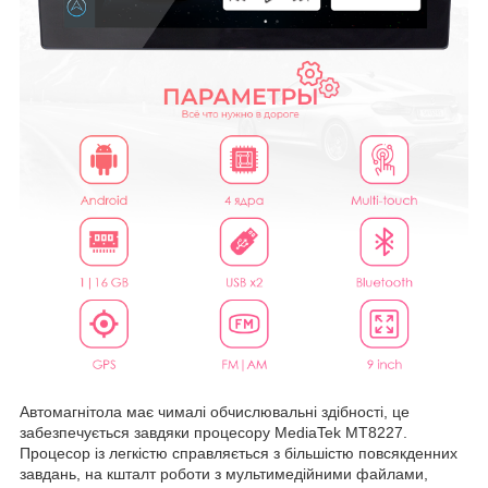
Автомагнітола має чималі обчислювальні здібності, це
забезпечується завдяки процесору MediaTek MT8227.
Процесор із легкістю справляється з більшістю повсякденних
завдань, на кшталт роботи з мультимедійними файлами,