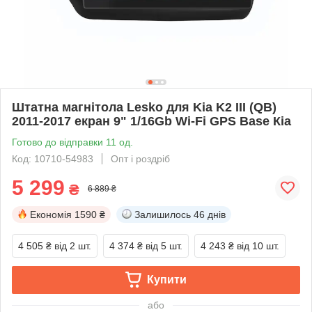
Штатна магнітола Lesko для Kia K2 III (QB)
2011-2017 екран 9" 1/16Gb Wi-Fi GPS Base Кіа
Готово до відправки 11 од.
Код: 10710-54983
Опт і роздріб
5 299
₴
6 889 ₴
Економія
1590 ₴
Залишилось
46 днів
4 505 ₴
від 2 шт.
4 374 ₴
від 5 шт.
4 243 ₴
від 10 шт.
Купити
або