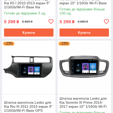
Kia K5 I 2010-2013 екран 9"
екран 10" 1/16Gb Wi-Fi Base
1/16Gb/Wi-Fi Base Кіа
GPS Android Кіа
Готово до відправки більше
Готово до відправки 3 од.
100 од.
5 299
5 299
₴
₴
6 889 ₴
6 889 ₴
Купити
Купити
–23%
–23%
Штатна магнітола Lesko для
Штатна магнітола Lesko для
Kia Sorento III Prime 2014-
Kia Rio III 2011-2015 екран 9"
2017 екран 10" 1/16Gb Wi-Fi
1/16Gb/Wi-Fi Base GPS
Base GPS Android Кіа
Готово до відправки більше