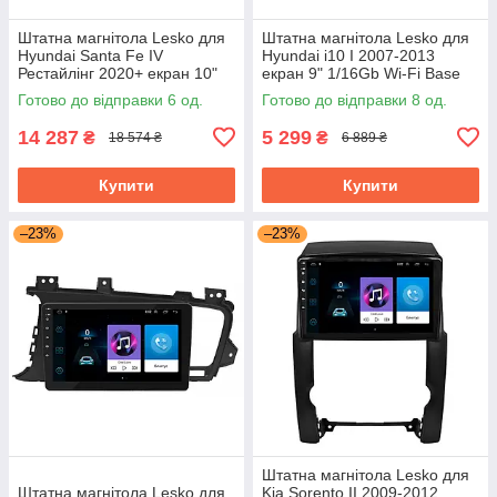
Штатна магнітола Lesko для
Штатна магнітола Lesko для
Hyundai Santa Fe IV
Hyundai i10 I 2007-2013
Рестайлінг 2020+ екран 10"
екран 9" 1/16Gb Wi-Fi Base
4/64Gb CarPlay 4G Wi-Fi GPS
Хюндай Android
Готово до відправки 6 од.
Готово до відправки 8 од.
Prime
14 287
5 299
₴
₴
18 574 ₴
6 889 ₴
Купити
Купити
–23%
–23%
Штатна магнітола Lesko для
Штатна магнітола Lesko для
Kia Sorento II 2009-2012