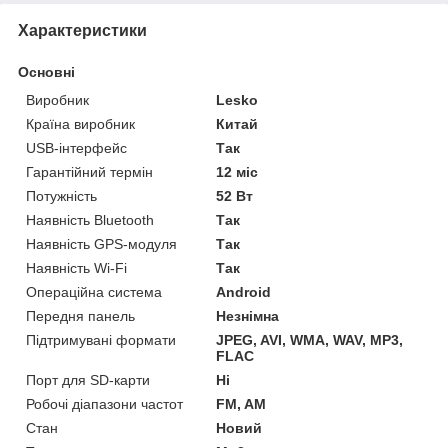
Характеристики
Основні
Виробник
Lesko
Країна виробник
Китай
USB-інтерфейс
Так
Гарантійний термін
12 міс
Потужність
52 Вт
Наявність Bluetooth
Так
Наявність GPS-модуля
Так
Наявність Wi-Fi
Так
Операційна система
Android
Передня панель
Незнімна
Підтримувані формати
JPEG, AVI, WMA, WAV, MP3,
FLAC
Порт для SD-карти
Ні
Робочі діапазони частот
FM, AM
Стан
Новий