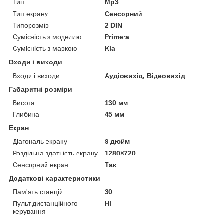
Тип
Mp3
Тип екрану
Сенсорний
Типорозмір
2 DIN
Сумісність з моделлю
Primera
Сумісність з маркою
Kia
Входи і виходи
Входи і виходи
Аудіовихід, Відеовихід
Габаритні розміри
Висота
130 мм
Глибина
45 мм
Екран
Діагональ екрану
9 дюйм
Роздільна здатність екрану
1280×720
Сенсорний екран
Так
Додаткові характеристики
Пам'ять станцій
30
Пульт дистанційного
Ні
керування