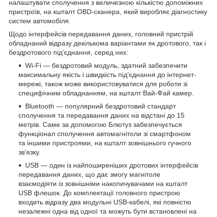
налаштувати сполучення з величезною кількістю допоміжних
пристроїв, на кшталт OBD-сканера, який виробляє діагностику
систем автомобіля.
Щодо інтерфейсів передавання даних, головний пристрій
обладнаний відразу декількома варіантами як дротового, так і
бездротового під'єднання, серед них:
Wi-Fi — бездротовий модуль, здатний забезпечити
максимальну якість і швидкість під'єднання до інтернет-
мережі, також може використовуватися для роботи зі
специфічним обладнанням, на кшталт Вай-Фай камер.
Bluetooth — популярний бездротовий стандарт
сполучення та передавання даних на відстані до 15
метрів. Саме за допомогою Блютуз забезпечується
функціонал сполучення автомагнітоли зі смартфоном
та іншими пристроями, на кшталт зовнішнього гучного
зв'язку.
USB — один із найпоширеніших дротових інтерфейсів
передавання даних, що дає змогу магнітоле
взаємодіяти із зовнішніми накопичувачами на кшталт
USB флешок. До комплектації головного пристрою
входить відразу два модульні USB-кабелі, які повністю
незалежні одна від одної та можуть бути встановлені на