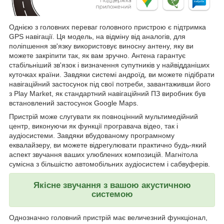
Однією з головних переваг головного пристрою є підтримка
GPS навігації. Ця модель, на відміну від аналогів, для
поліпшення зв'язку використовує виносну антену, яку ви
можете закріпити так, як вам зручно. Антена гарантує
стабільніший зв'язок і визначення супутників у найвідданіших
куточках країни. Завдяки системі андроїд, ви можете підібрати
навігаційний застосунок під свої потреби, завантаживши його
з Play Market, як стандартний навігаційний ПЗ виробник був
встановлений застосунок Google Maps.
Пристрій може слугувати як повноцінний мультимедійний
центр, виконуючи як функції програвача відео, так і
аудіосистеми. Завдяки вбудованому програмному
еквалайзеру, ви можете відрегулювати практично будь-який
аспект звучання ваших улюблених композицій. Магнітола
сумісна з більшістю автомобільних аудіосистем і сабвуферів.
Якісне звучання з вашою акустичною
системою
Однозначно головний пристрій має величезний функціонал,