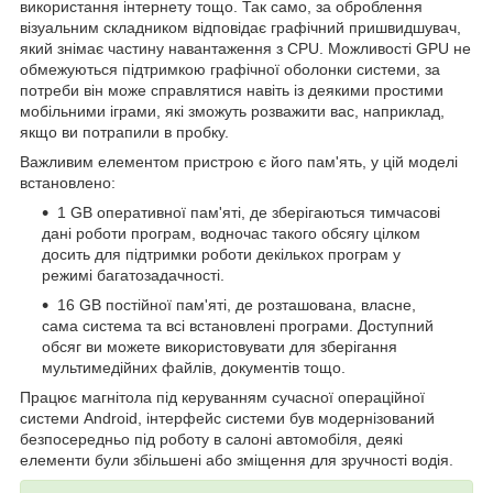
використання інтернету тощо. Так само, за оброблення
візуальним складником відповідає графічний пришвидшувач,
який знімає частину навантаження з CPU. Можливості GPU не
обмежуються підтримкою графічної оболонки системи, за
потреби він може справлятися навіть із деякими простими
мобільними іграми, які зможуть розважити вас, наприклад,
якщо ви потрапили в пробку.
Важливим елементом пристрою є його пам'ять, у цій моделі
встановлено:
1 GB оперативної пам'яті, де зберігаються тимчасові
дані роботи програм, водночас такого обсягу цілком
досить для підтримки роботи декількох програм у
режимі багатозадачності.
16 GB постійної пам'яті, де розташована, власне,
сама система та всі встановлені програми. Доступний
обсяг ви можете використовувати для зберігання
мультимедійних файлів, документів тощо.
Працює магнітола під керуванням сучасної операційної
системи Android, інтерфейс системи був модернізований
безпосередньо під роботу в салоні автомобіля, деякі
елементи були збільшені або зміщення для зручності водія.