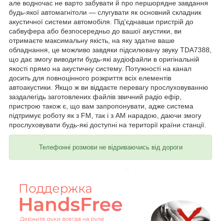
але водночас не варто забувати й про першорядне завдання
будь-якої автомагнітоли — слугувати як основний складник
акустичної системи автомобіля. Під'єднавши пристрій до
сабвуфера або безпосередньо до вашої акустики, ви
отримаєте максимальну якість, на яку здатне ваше
обладнання, це можливо завдяки підсилювачу звуку TDA7388,
що дає змогу виводити будь-які аудіофайли в оригінальній
якості прямо на акустичну систему. Потужності на канал
досить для повноцінного розкриття всіх елементів
автоакустики. Якщо ж ви віддаєте перевагу прослуховуванню
заздалегідь заготовлених файлів звичний радіо ефір,
пристрою також є, що вам запропонувати, адже система
підтримує роботу як з FM, так і з AM нарадою, даючи змогу
прослуховувати будь-які доступні на території країни станції.
Телефонні розмови не відриваючись від дороги