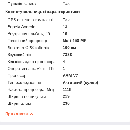
Функція запису
Так
Користувальницькі характеристики
GPS антена в комплекті
Так
Версія Android
13
Внутрішня пам'ять, Гб
16
Графічний процесор
Mali-450 MP
Довжина GPS кабелів
160 см
Звуковий чіп
7388
Кількість ядер процесора
4
Оперативна пам'ять, ГБ
1
Процесор
ARM V7
Тип охолодження
Активний (кулер)
Частота процесора, Мгц
1118
Ширина по низу, мм
219
Ширина, мм
230
Приховати