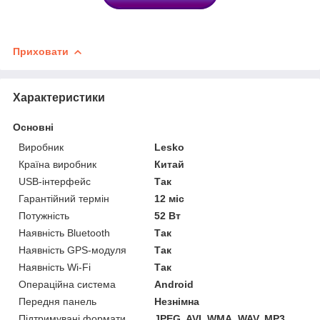
Приховати
Характеристики
Основні
Виробник
Lesko
Країна виробник
Китай
USB-інтерфейс
Так
Гарантійний термін
12 міс
Потужність
52 Вт
Наявність Bluetooth
Так
Наявність GPS-модуля
Так
Наявність Wi-Fi
Так
Операційна система
Android
Передня панель
Незнімна
Підтримувані формати
JPEG, AVI, WMA, WAV, MP3,