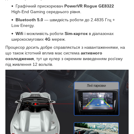
Графічний прискорювач
PowerVR Rogue GE8322
High-End Gaming середнього рівня.
Bluetooth 5.0
— швидкість роботи до 2.4835 Ггц +
Low Energy.
Wifi
і можливість роботи
Sim-карток
в діапазонах
широкосмугових
4G
мереж.
Процесор досить добре справляється з навантаженнями, на
що також істотний вплив має система
активного
охолодження
, тут це кулер з окремим виведенням роз'єму
під живлення 12 вольтів.