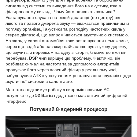
процесора
, який слугує для перетворення та оброблення
сигналу від системи та виведення його на акустику, вже в
фільтрованому вигляді. Чому його наявність важлива?
Розташування слухача на рівній дистанції (по центру) від
лівого та правого джерела звуку — вважається правильним із
погляду організації акустики та розподілу частотних хвиль у
стерео діапазоні, що випромінюються акустичною системою.
На жаль, у салоні автомобіля таке розташування неможливе,
через що водій або пасажир найчастіше чує звукову доріжку,
що звучить, з перевісом на одну зі сторін, ближче до якої він
перебуває.
DSP чип
вирішує цю проблему. Фактично, він
розбиває сигнал на частоти та за допомогою алгоритмів
пропускає його через власний фільтр у реальному часі,
вибудовуючи АЧХ з урахуванням розташування слухачів щодо
акустичної системи в салоні авто.
Магнітола підтримує роботу з випромінювачами АС
потужністю до
52 Ватів
і додатково має оптичний цифровий
інтерфейс
Потужний 8-ядерний процесор