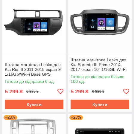
Штатна магнітола Lesko для
Штатна магнітола Lesko для
Kia Sorento III Prime 2014-
Kia Rio III 2011-2015 екран 9"
2017 екран 10" 1/16Gb Wi-Fi
1/16Gb/Wi-Fi Base GPS
Base GPS Android Кіа
Готово до відправки більше
Android кіа
Готово до відправки 6 од.
100 од.
5 299
5 299
₴
₴
6 889 ₴
6 889 ₴
Купити
Купити
–23%
–23%