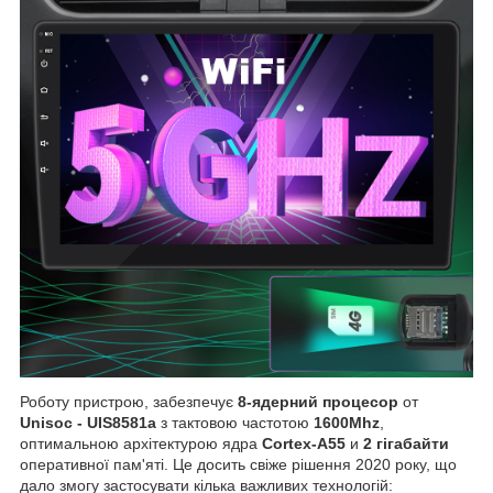
Роботу пристрою, забезпечує
8-ядерний процесор
от
Unisoc - UIS8581a
з тактовою частотою
1600Mhz
,
оптимальною архітектурою ядра
Cortex-A55
и
2 гігабайти
оперативної пам'яті. Це досить свіже рішення 2020 року, що
дало змогу застосувати кілька важливих технологій: