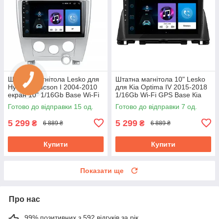
Штатна магнітола Lesko для
Штатна магнітола 10" Lesko
Hyundai Tucson I 2004-2010
для Kia Optima IV 2015-2018
екран 10" 1/16Gb Base Wi-Fi
1/16Gb Wi-Fi GPS Base Кіа
GPS Android хендай
Готово до відправки 15 од.
Готово до відправки 7 од.
5 299
5 299
₴
₴
6 889 ₴
6 889 ₴
Купити
Купити
Показати ще
Про нас
99% позитивних з 592 відгуків за рік