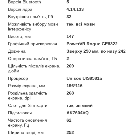
Версія Bluetooth
5
Версія ядра
4.14.133
Внутрішня пам'ять, Гб
32
Можливість вибору мови
так, всі мови
інтерфейсу
Висота, мм
147
Графічний прискорювач
PowerVR Rogue GE8322
Довжина
Зверху 250 мм, по низу 242
Оперативна пам'ять, ГБ
2
Щільність пікселів екрана,
269
дюйм
Процесор
Unisoc UIS8581a
Розмір екрана, мм
196*116
Роздільна здатність
268
екрана, dpi
Слот для Sim карти
так, знімний
Підсилювач
AK7604VQ
Частота оновлення
62
екрану, Гц
Ширина вгорі, мм
252