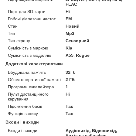
FLAC
Порт для SD-карти
Ні
Робочі діапазони частот
FM
Стан
Новий
Тип
Mp3
Тип екрану
Сенсорний
Сумісність з маркою
Kia
Сумісність з моделлю
A55, Rogue
Додаткові характеристики
Вбудована пам'ять
32Гб
Об'єм оперативної пам'яті
2 ГБ
Програми еквалайзера
1
Пульт дистанційного
Ні
керування
Підсилення басів
Так
Функція запису
Так
Входи і виходи
Входи і виходи
Аудіовихід, Відеовихід,
Вихід на сабвуфер