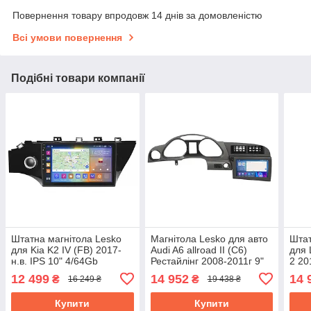
Повернення товару впродовж 14 днів за домовленістю
Всі умови повернення
Подібні товари компанії
Штатна магнітола Lesko
Магнітола Lesko для авто
Штат
для Kia K2 IV (FB) 2017-
Audi A6 allroad II (C6)
для 
н.в. IPS 10" 4/64Gb
Рестайлінг 2008-2011г 9"
2 20
CarPlay 4G Wi-Fi GPS
2/32Gb CarPlay 4G Wi-Fi
4/32
12 499
14 952
14 
₴
₴
16 249 ₴
19 438 ₴
Prime Киа
GPS Prime
Лекс
Купити
Купити