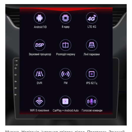
Музика, Навігація, інтернет, зв'язок, відео, Програми, Зручний