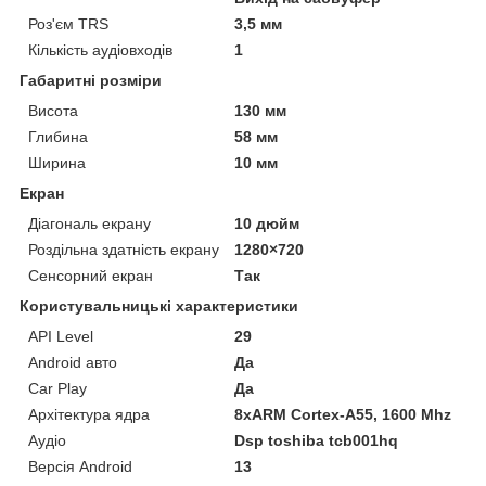
Роз'єм TRS
3,5 мм
Кількість аудіовходів
1
Габаритні розміри
Висота
130 мм
Глибина
58 мм
Ширина
10 мм
Екран
Діагональ екрану
10 дюйм
Роздільна здатність екрану
1280×720
Сенсорний екран
Так
Користувальницькі характеристики
API Level
29
Android авто
Да
Car Play
Да
Архітектура ядра
8хARM Cortex-A55, 1600 Mhz
Аудіо
Dsp toshiba tcb001hq
Версія Android
13