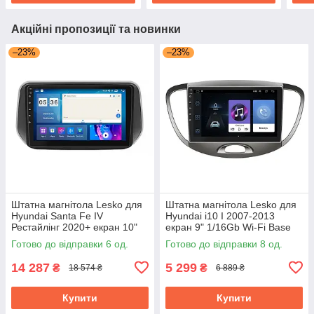
Акційні пропозиції та новинки
–23%
–23%
Штатна магнітола Lesko для
Штатна магнітола Lesko для
Hyundai Santa Fe IV
Hyundai i10 I 2007-2013
Рестайлінг 2020+ екран 10"
екран 9" 1/16Gb Wi-Fi Base
4/64Gb CarPlay 4G Wi-Fi GPS
Хюндай Android
Готово до відправки 6 од.
Готово до відправки 8 од.
Prime
14 287
5 299
₴
₴
18 574 ₴
6 889 ₴
Купити
Купити