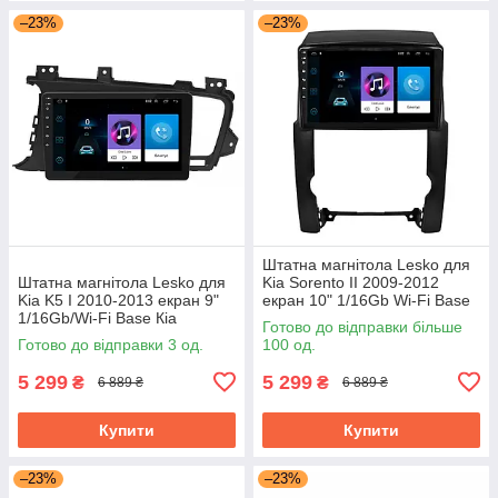
–23%
–23%
Штатна магнітола Lesko для
Штатна магнітола Lesko для
Kia Sorento II 2009-2012
Kia K5 I 2010-2013 екран 9"
екран 10" 1/16Gb Wi-Fi Base
1/16Gb/Wi-Fi Base Кіа
GPS Android Кіа
Готово до відправки більше
Готово до відправки 3 од.
100 од.
5 299
5 299
₴
₴
6 889 ₴
6 889 ₴
Купити
Купити
–23%
–23%