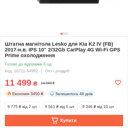
Штатна магнітола Lesko для Kia K2 IV (FB)
2017-н.в. IPS 10" 2/32Gb CarPlay 4G Wi-Fi GPS
Prime охолодження
Готово до відправки 6 од.
Код: 10711-54992
Опт і роздріб
11 499
₴
14 949 ₴
Економія
3450 ₴
Залишилось
46 днів
9 775 ₴
від 2 шт.
9 561 ₴
від 5 шт.
9 346 ₴
від 10 шт.
Купити