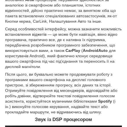
аналогією зі смартфоном або планшетом, істотних
відмінностей, дійсно практично немає, за винятком хіба що
пакета встановлених спеціалізованих автозастосунків, як-от
Кнопки керма, CarLink, Налаштування Авто та інше.
Серед особливостей інтерфейсу, можна зазначити можливість
встановлення віджетів — це може бути навігація, вікно відео
програвача, практично все, де є нативна їх підтримка,
передбачена розробником програмного забезпечення, що
використовується вами, а також
CarPlay
(
AndroidAuto
для
користувачів Android), який фактично клонує середовище
вашого смартфона під час під'єднання та переносить її на
дисплей магнітоли.
Після цього, ви буквально можете продовжувати роботу з
програмами вашого смартфона на дисплеї головного
пристрою, зі збереженням прогресу, всіх даних та історії.
Отримуйте повідомлення від месенджерів, відповідайте або
робіть дзвінки, відтворюйте текстові повідомлення голосом
асистента, користуйтеся музичними бібліотеками
Spotify
(і
ін.) виконуйте голосове керування, надівайте текст або
прокладайте маршрути, не відриваючись від шляху.
Звук із DSP процесором