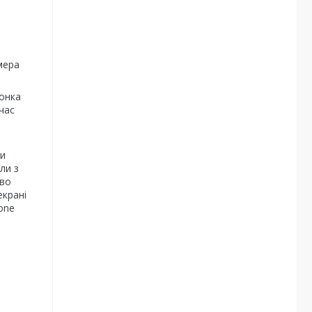
і
мера
лонка
час
ки
ли з
ово
екрані
one