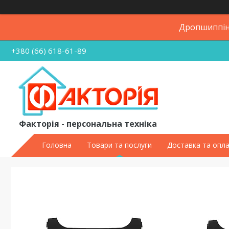
Дропшиппінг
+380 (66) 618-61-89
Факторія - персональна техніка
Головна
Товари та послуги
Доставка та опл