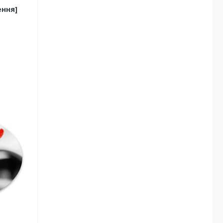
ення]