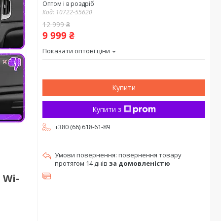
Оптом і в роздріб
Код:
10722-55620
12 999 ₴
9 999 ₴
Показати оптові ціни
Купити
Купити з
+380 (66) 618-61-89
повернення товару
протягом 14 днів
за домовленістю
 Wi-