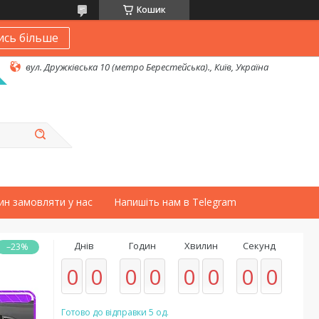
Кошик
ись більше
вул. Дружківська 10 (метро Берестейська)., Київ, Україна
ин замовляти у нас
Напишіть нам в Telegram
Днів
Годин
Хвилин
Секунд
–23%
0
0
0
0
0
0
0
0
Готово до відправки 5 од.