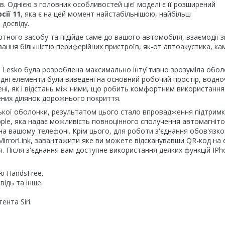
 Однією з головних особливостей цієї моделі є її розширений
сії 11
, яка є на цей момент найстабільнішою, найбільш
досвіду.
ного засобу та підійде саме до вашого автомобіля, взаємодії з
ння більшістю периферійних пристроїв, як-от автоакустика, ка
ки Lesko була розроблена максимально інтуїтивно зрозуміла обо
хідні елементи були виведені на основний робочий простір, водно
шені, як і відстань між ними, що робить комфортним використання
них ділянок дорожнього покриття.
ької оболонки, результатом цього стало впровадження підтрим
pple, яка надає можливість повноцінного сполучення автомагніто
на вашому телефоні. Крім цього, для роботи з'єднання обов'язк
irrorLink, завантажити яке ви можете відсканувавши QR-код на 
. Після з'єднання вам доступне використання деяких функцій IPh
єю HandsFree.
ідь та інше.
нта Siri.