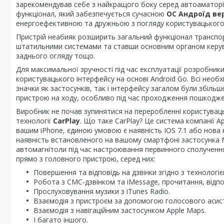
зарекомендував себе з найкращого боку серед автоаматорів.
функціонал, який забезпечується сучасною
ОС Андроїд вер
енергоефективною та дружньою з погляду користувацького 
Пристрій неабияк розширить загальний функціонал транспорт
штатильними системами та ставши основним органом керува
заднього огляду тощо.
Для максимальної зручності під час експлуатації розробни
користувацького інтерфейсу на основі Android Go. Всі необ
значки як застосунків, так і інтерфейсу загалом були збіль
пристрою на ходу, особливо під час проходження пошкодже
Виробник не почав зупинятися на переробленні користувац
технології
CarPlay
. Що таке CarPlay? Це система компанії A
вашим iPhone, єдиною умовою є наявність IOS 7.1 або нова 
наявність встановленого на вашому смартфоні застосунка M
автомагнітоли під час настроювання первинного сполучення
прямо з головного пристрою, серед них:
Повершення та відповідь на дзвінки згідно з технологі
Робота з СМС-дзвінком та iMessage, прочитання, відпов
Прослуховування музики з iTunes Radio.
Взаємодія з пристроєм за допомогою голосового асисте
Взаємодія з навігаційним застосунком Apple Maps.
І багато іншого.