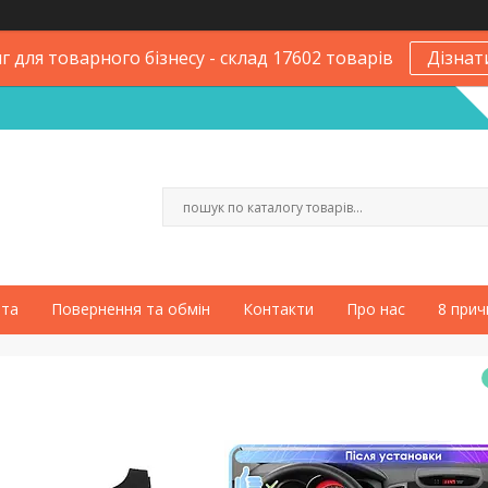
 для товарного бізнесу - склад 17602 товарів
Дізнат
ата
Повернення та обмін
Контакти
Про нас
8 прич