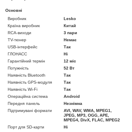
Основні
Виробник
Lesko
Країна виробник
Китай
RCA-виходи
3 пари
TV-тюнер
Немає
USB-інтерфейс
Так
ГЛОНАСС
Ні
Гарантійний термін
12 міс
Потужність
52 Вт
Наявність Bluetooth
Так
Наявність GPS-модуля
Так
Наявність Wi-Fi
Так
Операційна система
Android
Передня панель
Незнімна
Підтримувані формати
AVI, WAV, WMA, MPEG1,
JPEG, MP3, OGG, APE,
MPEG4, DivX, FLAC, MPEG2
Порт для SD-карти
Ні