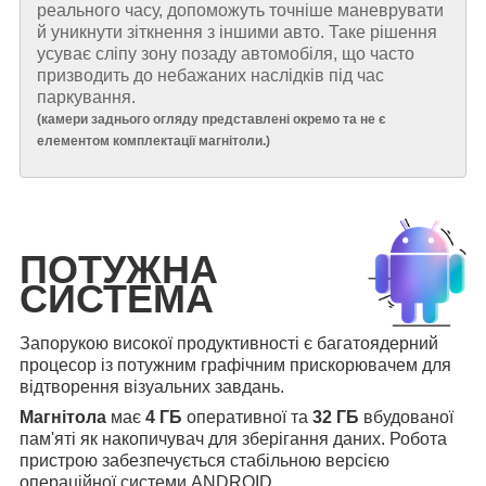
реального часу, допоможуть точніше маневрувати
й уникнути зіткнення з іншими авто. Таке рішення
усуває сліпу зону позаду автомобіля, що часто
призводить до небажаних наслідків під час
паркування.
(
камери заднього огляду представлені окремо та не є
елементом комплектації магнітоли.
)
ПОТУЖНА
СИСТЕМА
Запорукою високої продуктивності є багатоядерний
процесор із потужним графічним прискорювачем для
відтворення візуальних завдань.
Магнітола
має
4 ГБ
оперативної та
32 ГБ
вбудованої
пам'яті як накопичувач для зберігання даних. Робота
пристрою забезпечується стабільною версією
операційної системи ANDROID.