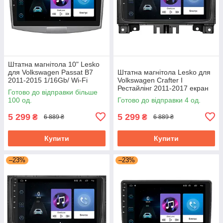
Штатна магнітола 10" Lesko
для Volkswagen Passat B7
Штатна магнітола Lesko для
2011-2015 1/16Gb/ Wi-Fi
Volkswagen Crafter I
Optima Вольксваген
Рестайлінг 2011-2017 екран
Готово до відправки більше
9" 1/16Gb Wi-Fi GPS Base
100 од.
Готово до відправки 4 од.
5 299
5 299
₴
₴
6 889 ₴
6 889 ₴
Купити
Купити
–23%
–23%