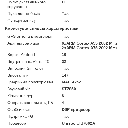
Пульт дистанційного
Ні
керування
Підсилення басів
Так
Функція запису
Так
Користувальницькі характеристики
GPS антена в комплекті
Так
Архітектура ядра
6xARM Cortex A55 2002 MHz,
2xARM Cortex A75 2002 MHz
Версія Android
10
Внутрішня пам'ять, Гб
32
Виносний Sim-слот
Так
Висота, мм
147
Графічний прискорювач
MALI-G52
Звуковий чіп
ST7850
Кількість ядер
8
Оперативна пам'ять, ГБ
4
Особливості
DSP процесор
Підтримка 4G
Так
Процесор
Unisoc UIS7862A