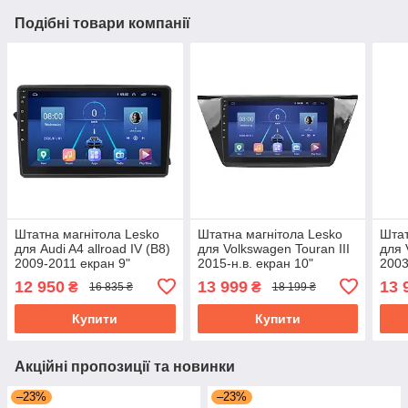
Подібні товари компанії
Штатна магнітола Lesko
Штатна магнітола Lesko
Штат
для Audi A4 allroad IV (B8)
для Volkswagen Touran III
для 
2009-2011 екран 9"
2015-н.в. екран 10"
2003
2/32Gb 4G Wi-Fi GPS Top
6/128Gb 4G Wi-Fi GPS Top
6/12
12 950
13 999
13 
₴
₴
16 835 ₴
18 199 ₴
Туран
Тур
Купити
Купити
Акційні пропозиції та новинки
–23%
–23%