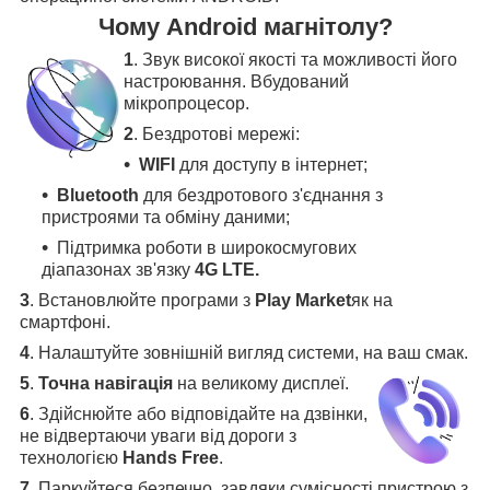
Чому Android магнітолу?
1
. Звук високої якості та можливості його
настроювання. Вбудований
мікропроцесор.
2
. Бездротові мережі:
WIFI
для доступу в інтернет;
Bluetooth
для бездротового з'єднання з
пристроями та обміну даними;
Підтримка роботи в широкосмугових
діапазонах зв'язку
4G LTE.
3
.
Встановлюйте програми з
Play Market
як на
смартфоні.
4
.
Налаштуйте зовнішній вигляд системи, на ваш смак.
5
.
Точна навігація
на великому дисплеї
.
6
.
Здійснюйте або відповідайте на дзвінки,
не відвертаючи уваги від дороги з
технологією
Hands Free
.
7
. Паркуйтеся безпечно, завдяки сумісності пристрою з