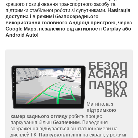
кращого позиціювання транспортного засобу та
підтримки стабільної роботи зі супутниками.
Навігація
доступна і в режимі безпосереднього
використання головного Андроїд пристрою, через
Google Maps, незалежно від активності Carplay або
Android Auto!
БЕЗОП
АСНАЯ
ПАРКО
ВКА
Магнітола
з
підтримкою
камер заднього огляду
робить процес
паркування більш
безпечним
. Виведення
зображення відбувається зі штатної камери на
дисплей ГК.
Паркувальні лінії
на екрані, у режимі