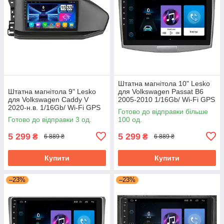
Штатна магнітола 10" Lesko
Штатна магнітола 9" Lesko
для Volkswagen Passat B6
для Volkswagen Caddy V
2005-2010 1/16Gb/ Wi-Fi GPS
2020-н.в. 1/16Gb/ Wi-Fi GPS
Optima Вольксваген
Готово до відправки більше
Optima Фольксваген Кадді
Готово до відправки 3 од.
100 од.
5 299
5 299
₴
₴
6 889 ₴
6 889 ₴
Купити
Купити
–23%
–23%