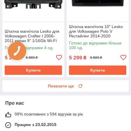
Штатна магнітола 10" Lesko
Штатна магнітола Lesko для
для Volkswagen Polo V
Volkswagen Crafter I 2006-
Рестайлінг 2014-2020
2011 екран 9" 1/16Gb Wi-Fi
1/16Gb/ Wi-Fi Optima
Готово до відправки більше
GPS Base Фольксваген
Вольксваген
Готово до відправки 4 од.
100 од.
5 299
5 299
₴
₴
6 889 ₴
6 889 ₴
Купити
Купити
Показати ще
Про нас
99% позитивних з 594 відгуків за рік
Працює з 23.02.2015