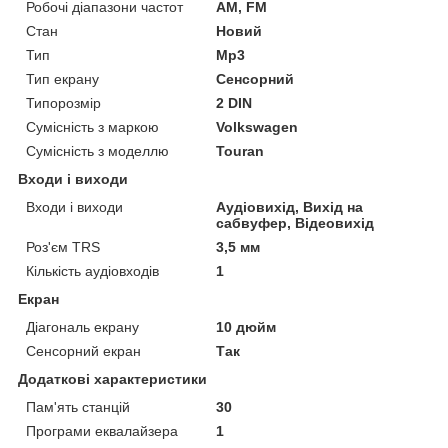
Робочі діапазони частот
AM, FM
Стан
Новий
Тип
Mp3
Тип екрану
Сенсорний
Типорозмір
2 DIN
Сумісність з маркою
Volkswagen
Сумісність з моделлю
Touran
Входи і виходи
Входи і виходи
Аудіовихід, Вихід на
сабвуфер, Відеовихід
Роз'єм TRS
3,5 мм
Кількість аудіовходів
1
Екран
Діагональ екрану
10 дюйм
Сенсорний екран
Так
Додаткові характеристики
Пам'ять станцій
30
Програми еквалайзера
1