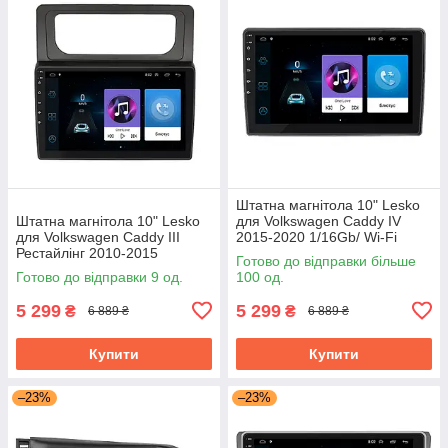
Штатна магнітола 10" Lesko
Штатна магнітола 10" Lesko
для Volkswagen Caddy IV
для Volkswagen Caddy III
2015-2020 1/16Gb/ Wi-Fi
Рестайлінг 2010-2015
Optima Вольксваген
Готово до відправки більше
1/16Gb/ Wi-Fi Optima
Готово до відправки 9 од.
100 од.
Вольксваген
5 299
5 299
₴
₴
6 889 ₴
6 889 ₴
Купити
Купити
–23%
–23%