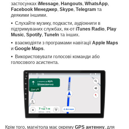
застосунках
iMessage
,
Hangouts
,
WhatsApp
,
Facebook Менеджер
,
Skype
,
Telegram
та
деякими іншими.
Слухайте музику, подкасти, аудіокниги в
підтримуваних службах, як-от
iTunes Radio
,
Play
Music
,
Spotify
,
TuneIn
та інших.
взаємодіяти з програмами навігації
Apple Maps
и
Google Maps
.
Використовувати голосові команди або
голосового асистента.
Крім того, магнітола має окрему
GPS антенну
, для