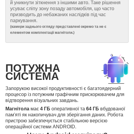
й уникнути зіткнення з іншими авто. Таке рішення
усуває сліпу зону позаду автомобіля, що часто
призводить до небажаних наслідків під час
паркування.
(
камери заднього огляду представлені окремо та не є
елементом комплектації магнітоли.
)
ПОТУЖНА
СИСТЕМА
Запорукою високої продуктивності є багатоядерний
процесор із потужним графічним прискорювачем для
відтворення візуальних завдань.
Магнітола
має
4 ГБ
оперативної та
64 ГБ
вбудованої
пам'яті як накопичувач для зберігання даних. Робота
пристрою забезпечується стабільною версією
операційної системи ANDROID.