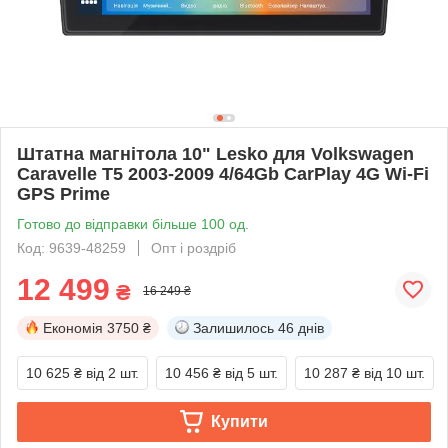
Штатна магнітола 10" Lesko для Volkswagen
Caravelle T5 2003-2009 4/64Gb CarPlay 4G Wi-Fi
GPS Prime
Готово до відправки більше 100 од.
Код: 9639-48259
Опт і роздріб
12 499
₴
16 249 ₴
Економія
3750 ₴
Залишилось
46 днів
10 625 ₴
від 2 шт.
10 456 ₴
від 5 шт.
10 287 ₴
від 10 шт.
Купити