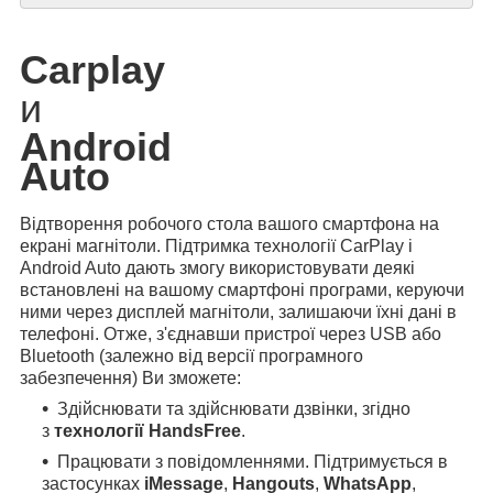
Carplay
и
Android
Auto
Відтворення робочого стола вашого смартфона на
екрані магнітоли. Підтримка технології CarPlay і
Android Auto дають змогу використовувати деякі
встановлені на вашому смартфоні програми, керуючи
ними через дисплей магнітоли, залишаючи їхні дані в
телефоні. Отже, з'єднавши пристрої через USB або
Bluetooth (залежно від версії програмного
забезпечення) Ви зможете:
Здійснювати та здійснювати дзвінки, згідно
з
технології HandsFree
.
Працювати з повідомленнями. Підтримується в
застосунках
iMessage
,
Hangouts
,
WhatsApp
,