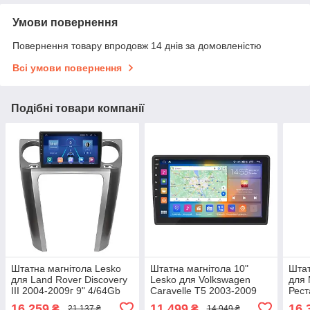
Умови повернення
Повернення товару впродовж 14 днів за домовленістю
Всі умови повернення
Подібні товари компанії
Штатна магнітола Lesko
Штатна магнітола 10"
Штат
для Land Rover Discovery
Lesko для Volkswagen
для 
III 2004-2009г 9" 4/64Gb
Caravelle T5 2003-2009
Рест
4G WiFi GPS Top Ленд
2/32Gb CarPlay 4G Wi-Fi
4/64
16 259
11 499
16 
₴
₴
21 137 ₴
14 949 ₴