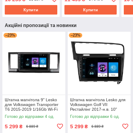
ровер Дискавері
GPS Prime
GPS
Купити
Купити
Акційні пропозиції та новинки
–23%
–23%
Штатна магнітола 9" Lesko
Штатна магнітола Lesko для
для Volkswagen Transporter
Volkswagen Golf VII
T6 2015-2019 1/16Gb Wi-Fi
Рестайлінг 2017-н.в. 10"
GPS Base Вольксваген
1/16Gb Wi-Fi GPS Base
Готово до відправки 4 од.
Готово до відправки 6 од.
5 299
5 299
₴
₴
6 889 ₴
6 889 ₴