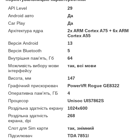
API Level
29
Android авто
Да
Car Play
Да
Архітектура ядра
2x ARM Cortex A75 + 6x ARM
Cortex A55
Версія Android
13
Версія Bluetooth
5
Внутрішня пам'ять, Гб
64
Можливість вибору мови
так, всі мови
інтерфейсу
Висота, мм
147
Графічний прискорювач
PowerVR Rogue GE8322
Оперативна пам'ять, ГБ
4
Процесор
Unisoc UIS7862S
Роздільна здатність екрану
1024х600
Роздільна здатність
268
екрана, dpi
Слот для Sim карти
так, знімний
Підсилювач
TDA 7851l