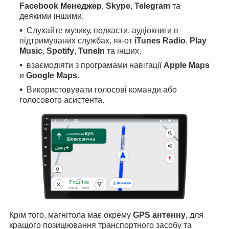
Facebook Менеджер
,
Skype
,
Telegram
та
деякими іншими.
Слухайте музику, подкасти, аудіокниги в
підтримуваних службах, як-от
iTunes Radio
,
Play
Music
,
Spotify
,
TuneIn
та інших.
взаємодіяти з програмами навігації
Apple Maps
и
Google Maps
.
Використовувати голосові команди або
голосового асистента.
Крім того, магнітола має окрему
GPS антенну
, для
кращого позиціювання транспортного засобу та