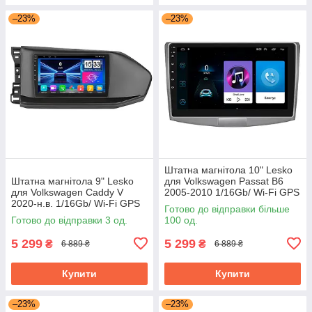
–23%
–23%
Штатна магнітола 10" Lesko
Штатна магнітола 9" Lesko
для Volkswagen Passat B6
для Volkswagen Caddy V
2005-2010 1/16Gb/ Wi-Fi GPS
2020-н.в. 1/16Gb/ Wi-Fi GPS
Optima Вольксваген
Готово до відправки більше
Optima Фольксваген Кадді
Готово до відправки 3 од.
100 од.
5 299
5 299
₴
₴
6 889 ₴
6 889 ₴
Купити
Купити
–23%
–23%