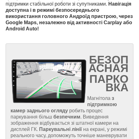
підтримки стабільної роботи зі супутниками.
Навігація
доступна і в режимі безпосереднього
використання головного Андроїд пристрою, через
Google Maps, незалежно від активності Carplay або
Android Auto!
БЕЗОП
АСНАЯ
ПАРКО
ВКА
Магнітола
з
підтримкою
камер заднього огляду
робить процес
паркування більш
безпечним
. Виведення
зображення відбувається зі штатної камери на
дисплей ГК.
Паркувальні лінії
на екрані, у режимі
реального часу, допоможуть точніше маневрувати