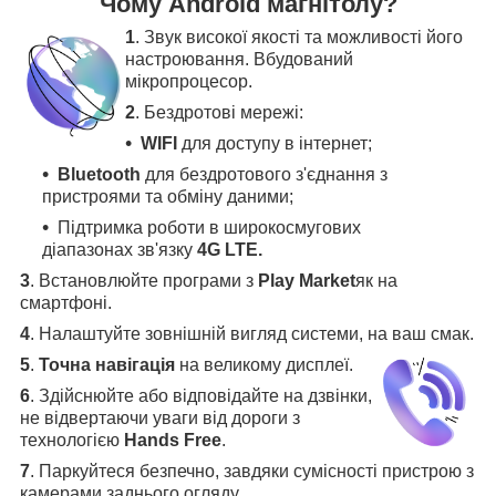
Чому Android магнітолу?
1
. Звук високої якості та можливості його
настроювання. Вбудований
мікропроцесор.
2
. Бездротові мережі:
WIFI
для доступу в інтернет;
Bluetooth
для бездротового з'єднання з
пристроями та обміну даними;
Підтримка роботи в широкосмугових
діапазонах зв'язку
4G LTE.
3
.
Встановлюйте програми з
Play Market
як на
смартфоні.
4
.
Налаштуйте зовнішній вигляд системи, на ваш смак.
5
.
Точна навігація
на великому дисплеї
.
6
.
Здійснюйте або відповідайте на дзвінки,
не відвертаючи уваги від дороги з
технологією
Hands Free
.
7
. Паркуйтеся безпечно, завдяки сумісності пристрою з
камерами заднього огляду
.