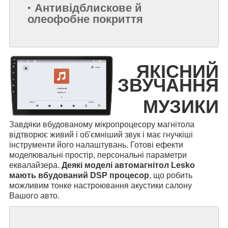
Антивідблискове й
олеофобне покриття
ЯКІСНИЙ
ЗВУЧАННЯ
МУЗИКИ
Завдяки вбудованому мікропроцесору магнітола
відтворює живий і об'ємніший звук і має гнучкіші
інструменти його налаштувань. Готові ефекти
моделювальні простір, персональні параметри
еквалайзера.
Деякі моделі автомагнітол Lesko
мають вбудований DSP процесор
, що робить
можливим тонке настроювання акустики салону
Вашого авто.