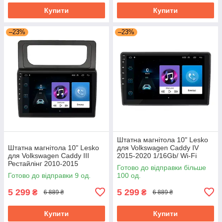
Купити
Купити
–23%
–23%
Штатна магнітола 10" Lesko
Штатна магнітола 10" Lesko
для Volkswagen Caddy IV
для Volkswagen Caddy III
2015-2020 1/16Gb/ Wi-Fi
Рестайлінг 2010-2015
Optima Вольксваген
Готово до відправки більше
1/16Gb/ Wi-Fi Optima
Готово до відправки 9 од.
100 од.
Вольксваген
5 299
5 299
₴
₴
6 889 ₴
6 889 ₴
Купити
Купити