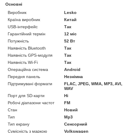
Основні
Виробник
Lesko
Країна виробник
Китай
USB-інтерфейс
Так
Гарантійний термін
12 міс
Потужність
52 Вт
Наявність Bluetooth
Так
Наявність GPS-модуля
Так
Наявність Wi-Fi
Так
Операційна система
Android
Передня панель
Незнімна
Підтримувані формати
FLAC, JPEG, WMA, MP3, AVI,
WAV
Порт для SD-карти
Ні
Робочі діапазони частот
FM
Стан
Новий
Тип
Mp3
Тип екрану
Сенсорний
Сумісність з маркою
Volkswagen