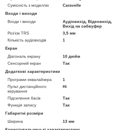
Сумісність з моделлю
Caravelle
Входи і виходи
Входи і виходи
Аудіовихід, Відеовихід,
Вихід на сабвуфер
Роз'єм TRS
3,5 мм
Кількість аудіовходів
1
Екран
Діагональ екрану
10 дюйм
Сенсорний екран
Так
Додаткові характеристики
Програми еквалайзера
1
Пульт дистанційного
Ні
керування
Підсилення басів
Так
Функція запису
Так
Габаритні розміри
Ширина
13 мм
Користувальницькі характеристики