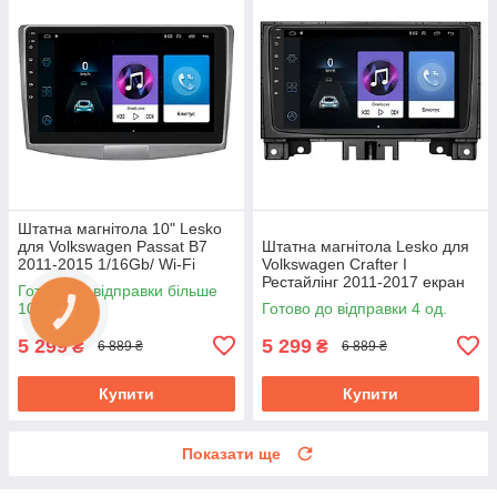
Штатна магнітола 10" Lesko
для Volkswagen Passat B7
Штатна магнітола Lesko для
2011-2015 1/16Gb/ Wi-Fi
Volkswagen Crafter I
Optima Вольксваген
Рестайлінг 2011-2017 екран
Готово до відправки більше
9" 1/16Gb Wi-Fi GPS Base
100 од.
Готово до відправки 4 од.
5 299
5 299
₴
₴
6 889 ₴
6 889 ₴
Купити
Купити
Показати ще