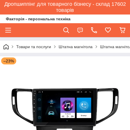
Дропшиппінг для товарного бізнесу - склад 17602
товарів
Факторія - персональна техніка
Товари та послуги
Штатна магнітола
Штатна магніто
–23%