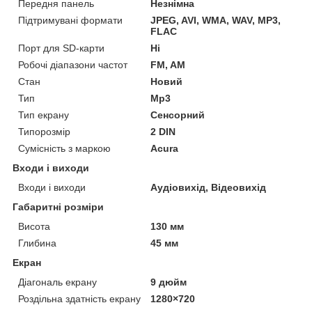
Передня панель
Незнімна
Підтримувані формати
JPEG, AVI, WMA, WAV, MP3,
FLAC
Порт для SD-карти
Ні
Робочі діапазони частот
FM, AM
Стан
Новий
Тип
Mp3
Тип екрану
Сенсорний
Типорозмір
2 DIN
Сумісність з маркою
Acura
Входи і виходи
Входи і виходи
Аудіовихід, Відеовихід
Габаритні розміри
Висота
130 мм
Глибина
45 мм
Екран
Діагональ екрану
9 дюйм
Роздільна здатність екрану
1280×720