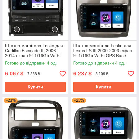
Штатна магнітола Lesko для
Штатна магнітола Lesko для
Cadillac Escalade III 2006-
Lexus LS III 2000-2003 екран
2014 екран 9" 1/16Gb Wi-Fi
9" 1/16Gb Wi-Fi GPS Base
GPS Base Каміллак Ескалейд
Готово до відправки 4 од.
Готово до відправки 4 од.
6 067
6 237
₴
₴
7 888 ₴
8 109 ₴
Купити
Купити
–23%
–23%