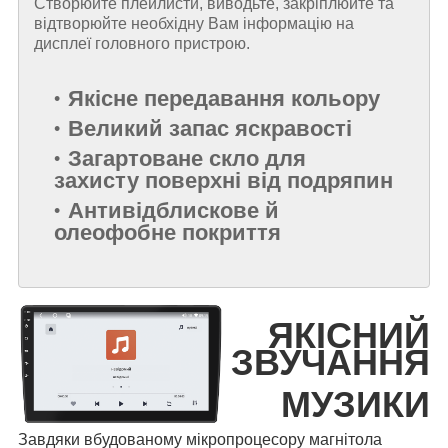
Створюйте плейлисти, виводьте, закріплюйте та
відтворюйте необхідну Вам інформацію на
дисплеї головного пристрою.
Якісне передавання кольору
Великий запас яскравості
Загартоване скло для
захисту поверхні від подряпин
Антивідблискове й
олеофобне покриття
ЯКІСНИЙ
ЗВУЧАННЯ
МУЗИКИ
Завдяки вбудованому мікропроцесору магнітола