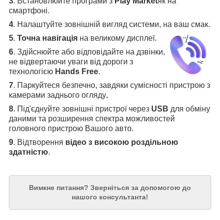
3
.
Встановлюйте програми з
Play Market
як на
смартфоні.
4
.
Налаштуйте зовнішній вигляд системи, на ваш смак.
5
.
Точна навігація
на великому дисплеї
.
6
.
Здійснюйте або відповідайте на дзвінки,
не відвертаючи уваги від дороги з
технологією
Hands Free
.
7
. Паркуйтеся безпечно, завдяки сумісності пристрою з
камерами заднього огляду
.
8
. Під'єднуйте зовнішні пристрої через
USB
для обміну
даними та розширення спектра можливостей
головного пристрою Вашого авто.
9
. Відтворення
відео з високою роздільною
здатністю
.
Вимкне питання?
Зверніться за допомогою до
нашого консультанта!