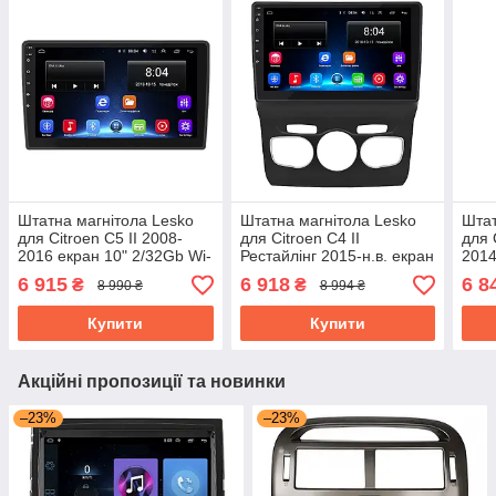
Штатна магнітола Lesko
Штатна магнітола Lesko
Штат
для Citroen C5 II 2008-
для Citroen C4 II
для 
2016 екран 10" 2/32Gb Wi-
Рестайлінг 2015-н.в. екран
2014
Fi GPS Base
10" 2/32Gb Base Wi-Fi
Fi G
6 915
6 918
6 8
₴
₴
8 990 ₴
8 994 ₴
GPS Android
Купити
Купити
Акційні пропозиції та новинки
–23%
–23%