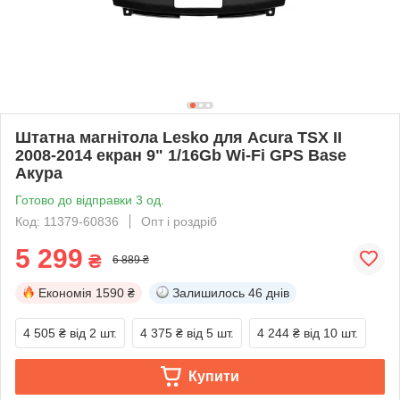
Штатна магнітола Lesko для Acura TSX II
2008-2014 екран 9" 1/16Gb Wi-Fi GPS Base
Акура
Готово до відправки 3 од.
Код: 11379-60836
Опт і роздріб
5 299
₴
6 889 ₴
Економія
1590 ₴
Залишилось
46 днів
4 505 ₴
від 2 шт.
4 375 ₴
від 5 шт.
4 244 ₴
від 10 шт.
Купити