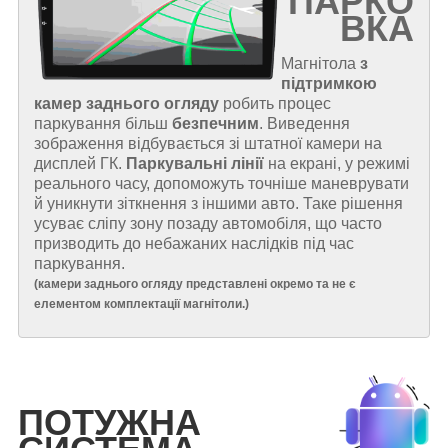
ПАРКО
ВКА
Магнітола
з
підтримкою
камер заднього огляду
робить процес
паркування більш
безпечним
. Виведення
зображення відбувається зі штатної камери на
дисплей ГК.
Паркувальні лінії
на екрані, у режимі
реального часу, допоможуть точніше маневрувати
й уникнути зіткнення з іншими авто. Таке рішення
усуває сліпу зону позаду автомобіля, що часто
призводить до небажаних наслідків під час
паркування.
(
камери заднього огляду представлені окремо та не є
елементом комплектації магнітоли.
)
ПОТУЖНА