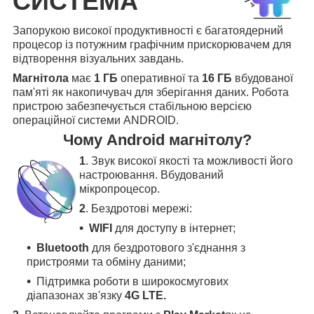
СИСТЕМА
Запорукою високої продуктивності є багатоядерний
процесор із потужним графічним прискорювачем для
відтворення візуальних завдань.
Магнітола
має
1 ГБ
оперативної та
16 ГБ
вбудованої
пам'яті як накопичувач для зберігання даних. Робота
пристрою забезпечується стабільною версією
операційної системи ANDROID.
Чому Android магнітолу?
1
. Звук високої якості та можливості його
настроювання. Вбудований
мікропроцесор.
2
. Бездротові мережі:
WIFI
для доступу в інтернет;
Bluetooth
для бездротового з'єднання з
пристроями та обміну даними;
Підтримка роботи в широкосмугових
діапазонах зв'язку
4G LTE.