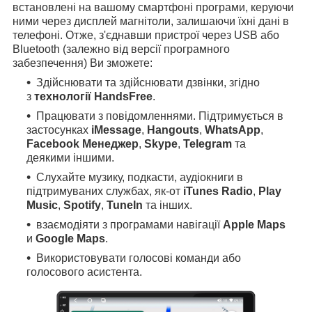
встановлені на вашому смартфоні програми, керуючи
ними через дисплей магнітоли, залишаючи їхні дані в
телефоні. Отже, з'єднавши пристрої через USB або
Bluetooth (залежно від версії програмного
забезпечення) Ви зможете:
Здійснювати та здійснювати дзвінки, згідно
з
технології HandsFree
.
Працювати з повідомленнями. Підтримується в
застосунках
iMessage
,
Hangouts
,
WhatsApp
,
Facebook Менеджер
,
Skype
,
Telegram
та
деякими іншими.
Слухайте музику, подкасти, аудіокниги в
підтримуваних службах, як-от
iTunes Radio
,
Play
Music
,
Spotify
,
TuneIn
та інших.
взаємодіяти з програмами навігації
Apple Maps
и
Google Maps
.
Використовувати голосові команди або
голосового асистента.