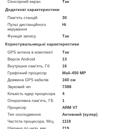
Сенсорний екран
Так
Додаткові характеристики
Пам'ять станцій
30
Пульт дистанційного
Ні
керування
Функція запису
Так
Користувальницькі характеристики
GPS антена в комплекті
Так
Версія Android
13
Внутрішня пам'ять, Гб
16
Графічний процесор
Mali-450 MP
Довжина GPS кабелів
160 см
Звуковий чіп
7388
Кількість ядер процесора
4
Оперативна пам'ять, ГБ
1
Процесор
ARM V7
Тип охолодження
Активний (кулер)
Частота процесора, Мгц
1118
Ширина по низу, мм
219